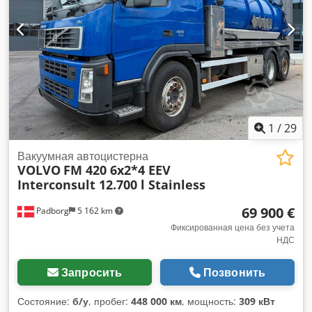
1
/
29
Вакуумная автоцистерна
VOLVO
FM 420 6x2*4 EEV
Interconsult 12.700 l Stainless
69 900 €
Padborg
5 162 km
Фиксированная цена без учета
НДС
Запросить
Позвонить
Состояние:
б/у
, пробег:
448 000 км
, мощность:
309 кВт