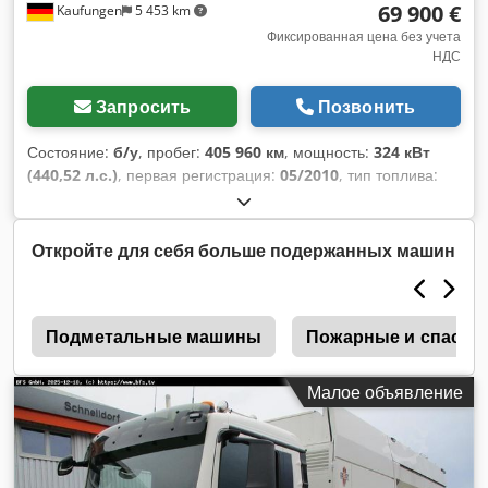
69 900 €
Kaufungen
5 453 km
Фиксированная цена без учета
НДС
Запросить
Позвонить
Состояние:
б/у
, пробег:
405 960 км
, мощность:
324 кВт
(440,52 л.с.)
, первая регистрация:
05/2010
, тип топлива:
дизель
, общий вес:
33 000 кг
, конфигурация осей:
3 оси
,
следующая проверка (TÜV):
08/2028
, цвет:
оранжевый
,
тип передачи:
механический
, класс выбросов:
Евро 5
,
Откройте для себя больше подержанных машин
объем грузового пространства:
15 м³
, Год выпуска:
2010
,
Оборудование:
ABS, кондиционер
,
r
Подметальные машины
Пожарные и спасат
Малое объявление