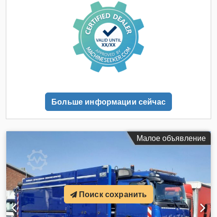
ширина пространства для загрузки:
2 450 мм
,
Оборудование:
ABS, блокировка дифференциала,
кабина, компрессор, кондиционер, кран, круиз-
контроль, отопитель стояночный, прицепное
устройство
,
Больше информации сейчас
Малое объявление
Поиск сохранить