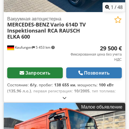
1
/
48
Вакуумная автоцистерна
MERCEDES-BENZ
Vario 614D TV
Inspektionsanl RCA RAUSCH
ELKA 600
29 500 €
Kaufungen
5 453 km
Фиксированная цена без учета
НДС
Запросить
Позвонить
Состояние:
б/у
, пробег:
138 655 км
, мощность:
100 кВт
(135,96 л.с.)
, первая регистрация:
10/2005
, тип топлива:
дизель
, общий вес:
5 990 кг
, следующая проверка (TÜV):
08/2028
, цвет:
оранжевый
, тип передачи:
механический
,
Малое объявление
класс выбросов:
Евро 4
, Год выпуска:
2005
, Оборудование:
кондиционер
,