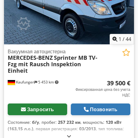
1
/
44
Вакуумная автоцистерна
MERCEDES-BENZ
Sprinter MB TV-
Fzg mit Rausch Inspektion
Einheit
39 500 €
Kaufungen
5 453 km
Фиксированная цена без учета
НДС
Запросить
Позвонить
Состояние:
б/у
, пробег:
257 232 км
, мощность:
120 кВт
(163,15 л.с.)
, первая регистрация:
03/2013
, тип топлива:
дизель
, общий вес:
4 600 кг
, следующая проверка (TÜV):