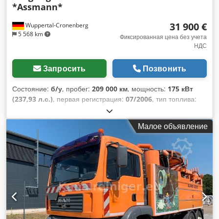
*Assmann*
31 900 €
Wuppertal-Cronenberg
5 568 km
Фиксированная цена без учета
НДС
Запросить
Позвонить
Состояние:
б/у
, пробег:
209 000 км
, мощность:
175 кВт
(237,93 л.с.)
, первая регистрация:
07/2006
, тип топлива:
дизель
, общий вес:
15 000 кг
, конфигурация осей:
2 оси
,
следующая проверка (TÜV):
08/2027
, цвет:
белый
, тип
Малое объявление
передачи:
автоматический
, класс выбросов:
Евро 4
,
общая длина:
7 500 мм
, общая ширина:
2 450 мм
, общая
высота:
2 650 мм
, объем грузового пространства:
4 м³
, Год
выпуска:
2006
, Оборудование:
ABS, кондиционер,
отопитель стояночный, сажевый фильтр
,