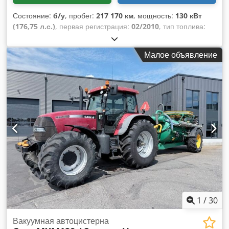
Состояние:
б/у
, пробег:
217 170 км
, мощность:
130 кВт
(176,75 л.с.)
, первая регистрация:
02/2010
, тип топлива:
дизель
, общий вес:
7 490 кг
, следующая проверка (TÜV):
08/2028
, цвет:
оранжевый
, тип передачи:
механический
,
Малое объявление
класс выбросов:
Евро 5
, Год выпуска:
2010
,
1
/
30
Вакуумная автоцистерна