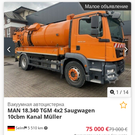
Малое объявление
1
/
14
Вакуумная автоцистерна
MAN
18.340 TGM 4x2 Saugwagen
10cbm Kanal Müller
75 000 €
Selm
5 510 km
79 000 €