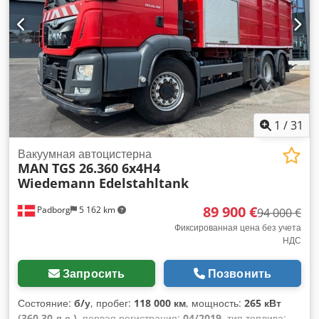
1
/
31
Вакуумная автоцистерна
MAN
TGS 26.360 6x4H4
Wiedemann Edelstahltank
89 900 €
Padborg
5 162 km
94 000 €
Фиксированная цена без учета
НДС
Запросить
Позвонить
Состояние:
б/у
, пробег:
118 000 км
, мощность:
265 кВт
(360,30 л.с.)
, первая регистрация:
04/2019
, тип топлива: