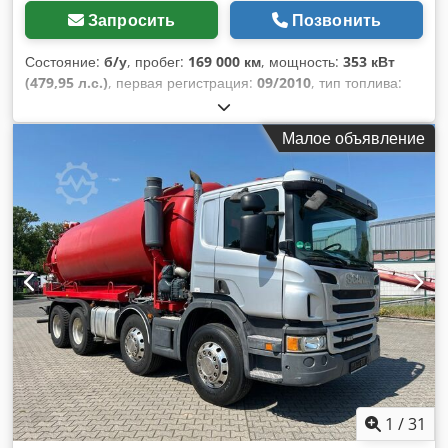
Запросить
Позвонить
Состояние:
б/у
, пробег:
169 000 км
, мощность:
353 кВт
(479,95 л.с.)
, первая регистрация:
09/2010
, тип топлива:
дизель
, общий вес:
32 000 кг
, конфигурация осей:
3 оси
,
цвет:
серый
, тип передачи:
автоматический
, класс
Малое объявление
выбросов:
Евро 5
, Оборудование:
ABS, кондиционер,
сажевый фильтр
,
1
/
31