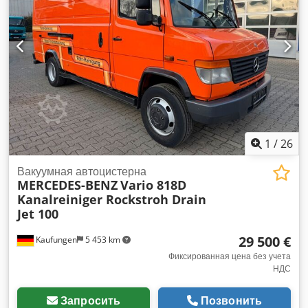
1
/
26
Вакуумная автоцистерна
MERCEDES-BENZ
Vario 818D
Kanalreiniger Rockstroh Drain
Jet 100
29 500 €
Kaufungen
5 453 km
Фиксированная цена без учета
НДС
Запросить
Позвонить