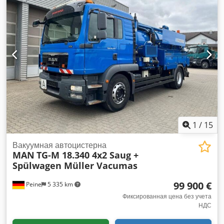
1
/
15
Вакуумная автоцистерна
MAN
TG-M 18.340 4x2 Saug +
Spülwagen Müller Vacumas
99 900 €
Peine
5 335 km
Фиксированная цена без учета
НДС