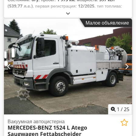
(539,77 л.с.)
, первая регистрация:
12/2025
, тип топлива:
дизель
, общий вес:
32 000 кг
, конфигурация осей:
3 оси
,
следующая проверка (TÜV):
12/2026
, тип передачи:
Малое объявление
автоматический
, класс выбросов:
Евро 6
, Оборудование:
ABS, кондиционер, навигационная система,
электронная программа стабилизации (ESP)
,
1
/
25
Вакуумная автоцистерна
MERCEDES-BENZ
1524 L Atego
Saugwagen Fettabscheider