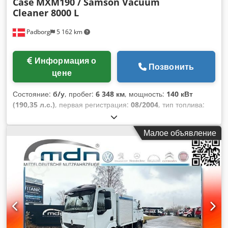
Case
MXM190 / Samson Vacuum
Cleaner 8000 L
Padborg
5 162 km
Информация о
Позвонить
цене
Состояние:
б/у
, пробег:
6 348 км
, мощность:
140 кВт
(190,35 л.с.)
, первая регистрация:
08/2004
, тип топлива:
дизель
, Год выпуска:
2004
,
Малое объявление