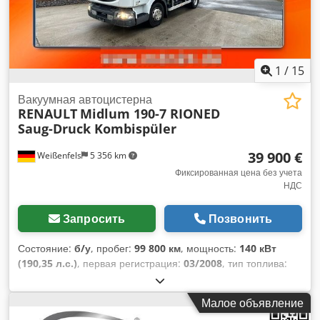
1
/
15
Вакуумная автоцистерна
RENAULT
Midlum 190-7 RIONED
Saug-Druck Kombispüler
39 900 €
Weißenfels
5 356 km
Фиксированная цена без учета
НДС
Запросить
Позвонить
Состояние:
б/у
, пробег:
99 800 км
, мощность:
140 кВт
(190,35 л.с.)
, первая регистрация:
03/2008
, тип топлива:
дизель
, общий вес:
10 000 кг
, конфигурация осей:
2 оси
,
цвет:
белый
, тип передачи:
механический
, класс
Малое объявление
выбросов:
Евро 4
, Оборудование:
ABS, кондиционер,