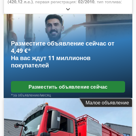
(420,12 л.с.)
, первая регистрация:
02/2010
, тип топлива:
дизель
, общий вес:
27 500 кг
, конфигурация осей:
3 оси
,
цвет:
синий
, тип передачи:
автоматический
, класс
выбросов:
Евро 5
, Год выпуска:
2010
, Оборудование:
ABS,
кондиционер, отопитель стояночный
,
Разместите объявление сейчас от
4,49 €
*
На вас ждут
11 миллионов
покупателей
Разместить объявление сейчас
*за объявление/месяц
Малое объявление