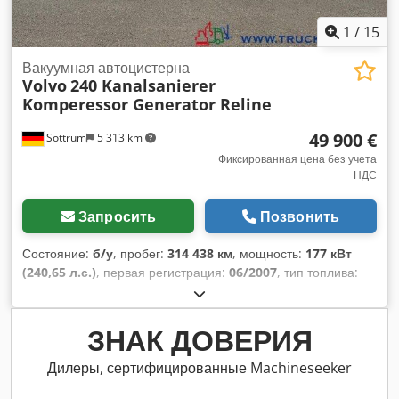
1
/
15
Вакуумная автоцистерна
Volvo
240 Kanalsanierer
Komperessor Generator Reline
49 900 €
Sottrum
5 313 km
Фиксированная цена без учета
НДС
Запросить
Позвонить
Состояние:
б/у
, пробег:
314 438 км
, мощность:
177 кВт
(240,65 л.с.)
, первая регистрация:
06/2007
, тип топлива:
дизель
, собственный вес:
10 990 кг
, максимальная
грузоподъёмность:
3 010 кг
, общий вес:
14 000 кг
,
конфигурация осей:
4x2
, колесная база:
5 000 мм
, тормоза:
ЗНАК ДОВЕРИЯ
торможение двигателем
, кабина водителя:
другое
, тип
передачи:
механический
, класс выбросов:
Евро 4
,
Дилеры, сертифицированные Machineseeker
количество мест:
2
, длина грузового отсека:
7 500 мм
,