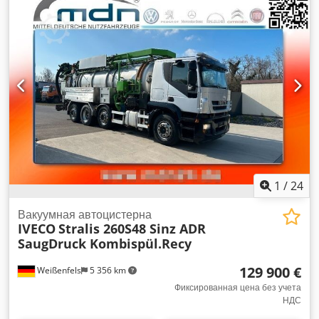
сажевый фильтр
,
1
/
24
Вакуумная автоцистерна
IVECO
Stralis 260S48 Sinz ADR
SaugDruck Kombispül.Recy
129 900 €
Weißenfels
5 356 km
Фиксированная цена без учета
НДС