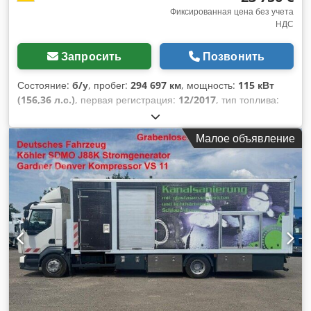
Фиксированная цена без учета
НДС
Запросить
Позвонить
Состояние:
б/у
, пробег:
294 697 км
, мощность:
115 кВт
(156,36 л.с.)
, первая регистрация:
12/2017
, тип топлива:
дизель
, общий вес:
7 490 кг
, цвет:
оранжевый
, тип
передачи:
автоматический
, класс выбросов:
Евро 6
,
Малое объявление
количество мест:
2
, Год выпуска:
2017
, Оборудование:
ABS,
электронная программа стабилизации (ESP)
,