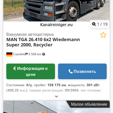
1
/
19
Вакуумная автоцистерна
MAN
TGA 26.410 6x2 Wiedemann
Super 2000, Recycler
Coesfeld
5 506 km
Информация о
Позвонить
цене
Состояние:
б/у
, пробег:
158 175 км
, мощность:
301 кВт
(409,25 л.с.)
, первая регистрация:
09/2004
, тип топлива:
дизель
, общий вес:
26 000 кг
, конфигурация осей:
3 оси
,
цвет:
оранжевый
, тип передачи:
механический
, класс
Малое объявление
выбросов:
Евро 3
, общая ширина:
2 550 мм
, общая
высота:
3 850 мм
, Оборудование:
ABS, кондиционер
,