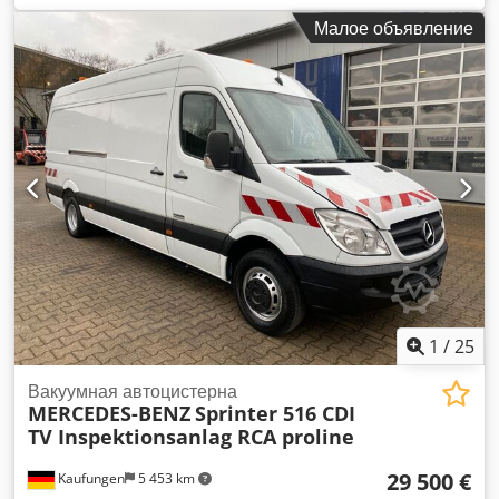
08/2028
, цвет:
белый
, тип передачи:
механический
, Год
Малое объявление
выпуска:
2013
, Оборудование:
кондиционер
,
1
/
25
Вакуумная автоцистерна
MERCEDES-BENZ
Sprinter 516 CDI
TV Inspektionsanlag RCA proline
29 500 €
Kaufungen
5 453 km