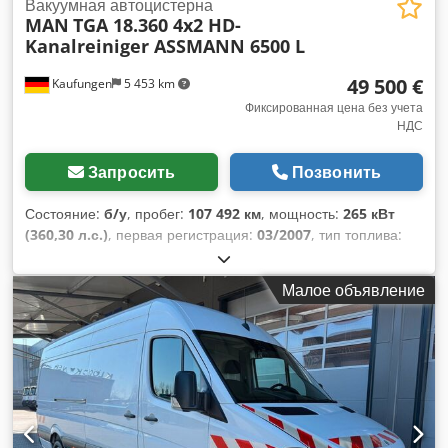
Вакуумная автоцистерна
MAN
TGA 18.360 4x2 HD-
Kanalreiniger ASSMANN 6500 L
49 500 €
Kaufungen
5 453 km
Фиксированная цена без учета
НДС
Запросить
Позвонить
Состояние:
б/у
, пробег:
107 492 км
, мощность:
265 кВт
(360,30 л.с.)
, первая регистрация:
03/2007
, тип топлива:
дизель
, общий вес:
18 000 кг
, конфигурация осей:
2 оси
,
следующая проверка (TÜV):
08/2028
, цвет:
серебристый
,
Малое объявление
тип передачи:
механический
, класс выбросов:
Евро 4
,
объем грузового пространства:
7 м³
, Год выпуска:
2007
,
Оборудование:
ABS, кондиционер
,