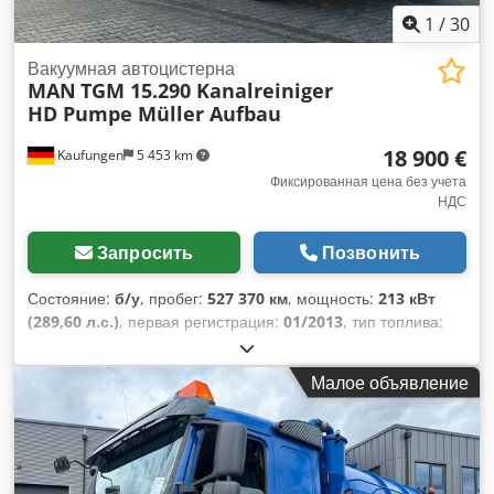
1
/
30
Вакуумная автоцистерна
MAN
TGM 15.290 Kanalreiniger
HD Pumpe Müller Aufbau
18 900 €
Kaufungen
5 453 km
Фиксированная цена без учета
НДС
Запросить
Позвонить
Состояние:
б/у
, пробег:
527 370 км
, мощность:
213 кВт
(289,60 л.с.)
, первая регистрация:
01/2013
, тип топлива:
дизель
, общий вес:
15 000 кг
, конфигурация осей:
2 оси
,
следующая проверка (TÜV):
08/2028
, цвет:
серебристый
,
Малое объявление
тип передачи:
автоматический
, Год выпуска:
2013
,
Оборудование:
ABS, кондиционер
,