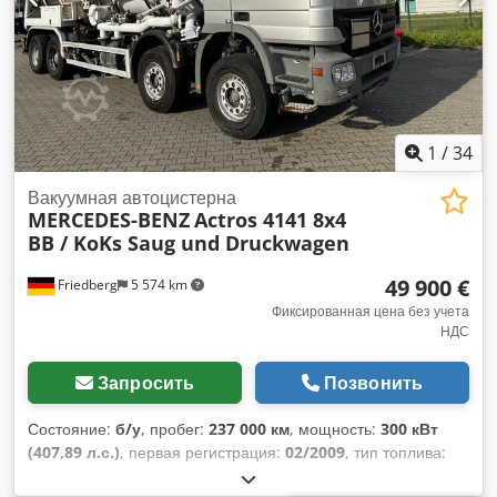
гарантии, возможна промежуточная продажа.
1
/
34
Вакуумная автоцистерна
MERCEDES-BENZ
Actros 4141 8x4
BB / KoKs Saug und Druckwagen
49 900 €
Friedberg
5 574 km
Фиксированная цена без учета
НДС
Запросить
Позвонить
Состояние:
б/у
, пробег:
237 000 км
, мощность:
300 кВт
(407,89 л.с.)
, первая регистрация:
02/2009
, тип топлива:
дизель
, общий вес:
41 000 кг
, конфигурация осей:
3 оси
,