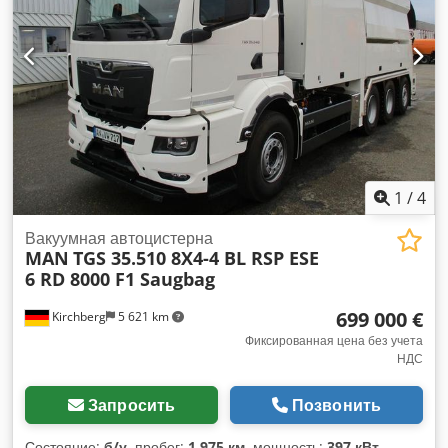
1
/
4
Вакуумная автоцистерна
MAN
TGS 35.510 8X4-4 BL RSP ESE
6 RD 8000 F1 Saugbag
699 000 €
Kirchberg
5 621 km
Фиксированная цена без учета
НДС
Запросить
Позвонить
Состояние:
б/у
, пробег:
1 975 км
, мощность:
397 кВт