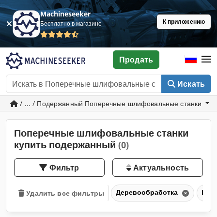
Machineseeker
К приложению
Бесплатно в магазине
Продать
Искать
/ ... / Подержанный Поперечные шлифовальные станки
Поперечные шлифовальные станки
купить подержанный
(0)
Фильтр
Актуальность
Деревообработка
Шли
Удалить все фильтры