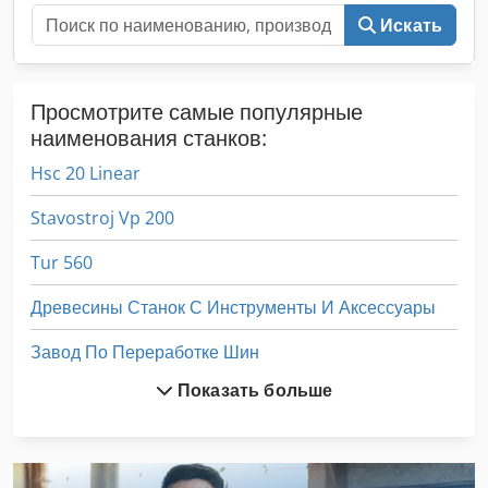
Искать
Просмотрите самые популярные
наименования станков:
Hsc 20 Linear
Stavostroj Vp 200
Tur 560
Древесины Станок С Инструменты И Аксессуары
Завод По Переработке Шин
Показать больше
Как Связаться С Шлифовальный Станок
Комбинированный Строгальный Станок Толщина Станок Строгальный Станок 45 См
Мини Плоский Шлифовальный Станок