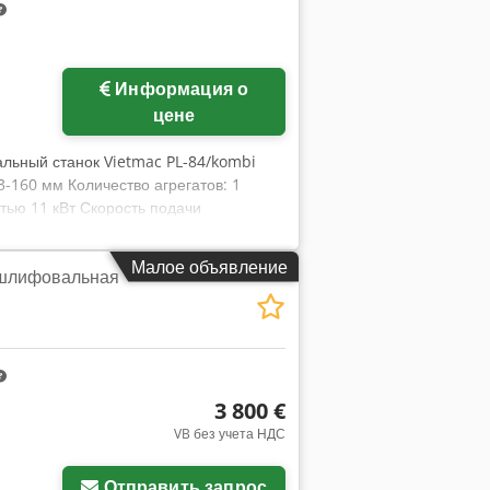
Информация о
цене
льный станок Vietmac PL-84/kombi
3-160 мм Количество агрегатов: 1
ью 11 кВт Скорость подачи
Малое объявление
шлифовальная
3 800 €
VB без учета НДС
Отправить запрос