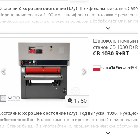
Состояние:
хорошее состояние (б/у)
, Шлифовальный станок Casol
Ширина шлифования 1100 мм 1 шлифовальная головка с резиновым
шлифовальная головка с плоской подошвой Dkodpfx Aszr Ur Nenror
Плавная регулировка скорости подачи Электрическая регулировка 
положение стола Измеритель толщины Состояние хорошее, провере
Широколенточный
станок CB 1030 R+
CB
1030 R+RT
Łabuńki Pierwsze
4
1
/
50
Состояние:
хорошее состояние (б/у)
, Год выпуска:
1996
, Функцио
работоспособен
, В ассортименте: широколенточный шлифовальны
мм. Станок бывший в употреблении, прошел техническое обслуживан
работе. Перед покупкой его можно запустить и тщательно провери