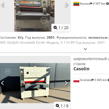
Kaunas
4 507 km
1
/
20
Состояние:
б/у
, Год выпуска:
2001
, Функциональность:
полностью 
DMC Dedpfx Anoxwwk Ejrokr Модель: E 110 RP Год выпуска: 2001
широколенточный
станок
Casolin
Grońsko
5 065 km
1
/
8