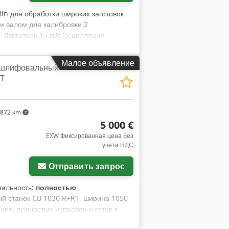
in для обработки широких заготовок
 валом для калибровки 2
 Двигатель 15 кВт Осцилляция
стола Дисплей, показывающий
н, готов к испытаниям.
Малое объявление
 шлифовальный
RT
 872 km
5 000 €
EXW Фиксированная цена без
учета НДС
Отправить запрос
нальность:
полностью
й станок CB 1030 R+RT, ширина 1050
ие, полностью исправен и готов к
ть в офисе нашей компании. Главным