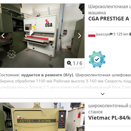
выключатель Мощность главного двигателя: 12 кВт Напряжение: 38
Широколенточная 
мм Ширина: 1840 мм Высота: 2130 мм
машина
CGA
PRESTIGE A 
Juszczyn
5 125 km
1
/
6
Состояние:
нудается в ремонте (б/у)
, Широколенточная шлифова
Ширина обработки 1100 мм Рабочая высота 3-160 мм Скорость пода
шлифовальных блоков 2 1 металлический шлифовальный блок 2 р
Колебание шлифовальных узлов Dkjdpsqzxxzjfx Anrer Электрическ
Сертификат CE Станок продается без технической подготовки. Воз
широколенточный
предварительной договоренности о стоимости.
станок
Vietmac
PL-84/