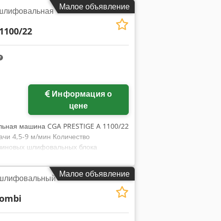
0 В Габаритные размеры: Длина: 1860
Малое объявление
шлифовальная
1100/22
Информация о
цене
льная машина CGA PRESTIGE A 1100/22
чи 4,5-9 м/мин Количество
езиновых шлифовальных блока
ая регулировка высоты шлифования
можна проверка и обслуживание по
Малое объявление
 шлифовальный
kombi