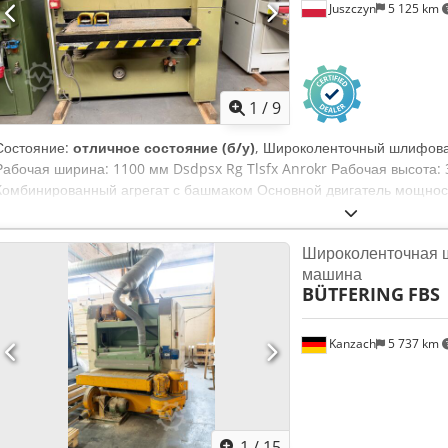
Juszczyn
5 125 km
1
/
9
Состояние:
отличное состояние (б/у)
, Широколенточный шлифова
Рабочая ширина: 1100 мм Dsdpsx Rg Tlsfx Anrokr Рабочая высота: 
Комбинированный агрегат с башмаком Основной двигатель мощност
регулируется вариатором Оптическая осцилляция
Широколенточная 
машина
BÜTFERING
FBS
Kanzach
5 737 km
1
/
15