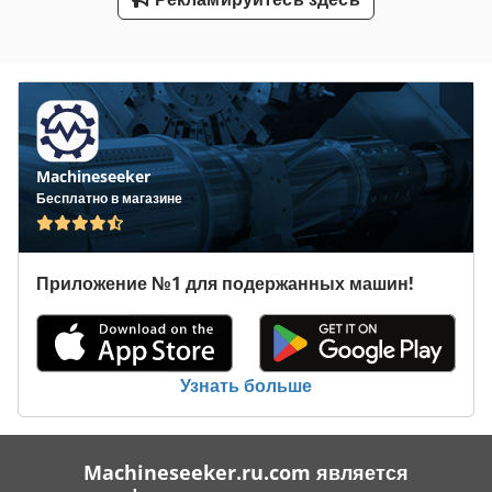
Станки По Металу
Транспортное Средство
Транспортной Группы
Machineseeker
Транспортные Контейнеры
Бесплатно в магазине
Транспортные Средства
Услуги По Уборке Помещений Здания
Приложение №1 для подержанных машин!
Узнать больше
Machineseeker.ru.com является