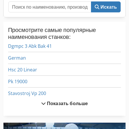
бывшую в употреблении технику, даже если вы не
Искать
покупаете у нас новую машину. Лизинг и финансирование
на выгодных условиях возможны по запросу. Мы с
удовольствием профессионально и подробно
Просмотрите самые популярные
проконсультируем вас по нашему ассортименту техники.
наименования станков:
Dgmpc 3 Abk Bak 41
German
Hsc 20 Linear
Pk 19000
Stavostroj Vp 200
Показать больше
Tp 201
Za 3000
Автомобиль Пластины