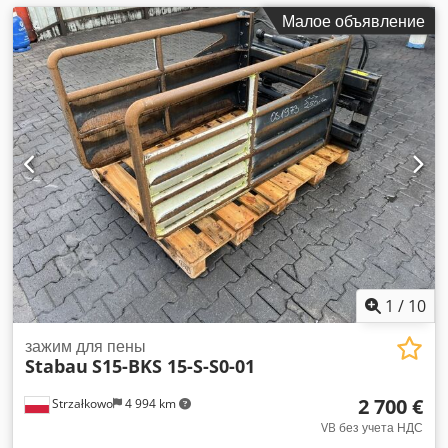
Малое объявление
1
/
10
зажим для пены
Stabau
S15-BKS 15-S-S0-01
2 700 €
Strzałkowo
4 994 km
VB без учета НДС