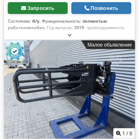
Запросить
Позвонить
Состояние:
б/у
, Функциональность:
полностью
работоспособен
, Год выпуска:
2019
, грузоподъемность:
500 кг
, Захват для поролона Центр тяжести груза: 1000
Класс ISO: ISO класс 2 = 1.000 - 2.500 кг Dedpfoyz E Sbjx
Малое объявление
Aggock Состояние: Готов к эксплуатации и полностью
исправен Техническое состояние: хорошее Описание: Год
2019 ISO 2A (41 см) Грузоподъемность 500 кг / 1000 мм
Диапазон раскрытия 800-2500 мм Боковое смещение
Ширина 1350 мм Захваты 1500 мм ID OS1973
1
/
8