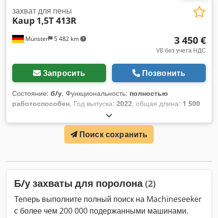
захват для пены
Kaup
1,5T 413R
3 450 €
Münster
5 482 km
VB без учета НДС
Запросить
Позвонить
Состояние:
б/у
, Функциональность:
полностью
работоспособен
, Год выпуска:
2022
, общая длина:
1 500
мм
, грузоподъемность:
500 кг
, собственный вес:
390 кг
,
ширина открытия:
1 900 мм
, Захват для пеноматериала
Поиск сохранить
Грузовой центр: 750 Класс ISO: ISO Класс 2 = 1.000 - 2.500
кг Состояние: готово к эксплуатации и полностью
работоспособно Техническое состояние: очень хорошее
Dcsdpfxjw Szlwe Aggjk Описание: Помимо этого устройства
мы предлагаем широкий ассортимент погрузчиков и
Б/у захваты для поролона
(2)
складской техники. Вся техника прошла сервисное
обслуживание и проверку по FEM4.004. Свяжитесь с нами
Теперь выполните полный поиск на Machineseeker
по электронной почте или по телефону. Вы найдете нас
с более чем 200 000 подержанными машинами.
также на сайте hsr-gabelstapler. Мы также выкупаем вашу