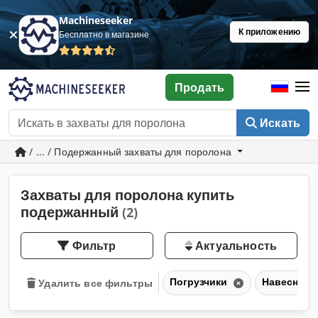
Machineseeker
К приложению
Бесплатно в магазине
Продать
Искать
/ ... / Подержанный захваты для поролона
Захваты для поролона купить
подержанный
(2)
Фильтр
Актуальность
Погрузчики
Навесное 
Удалить все фильтры