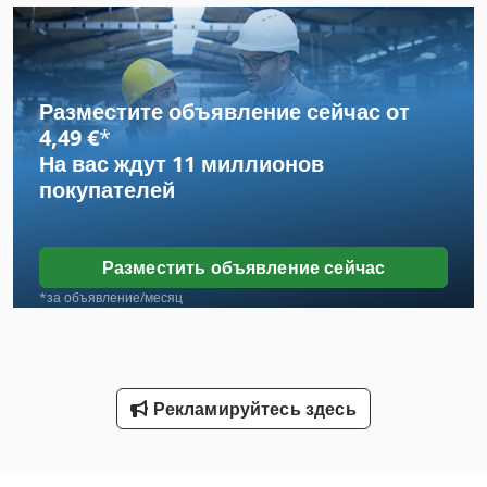
Автобус
Автомобиль
Разместите объявление сейчас от
Автомобиль-Транспорт-Окно
4,49 €
*
На вас ждут
11 миллионов
Вид Автомобиля
покупателей
Городской Автомобиль
Грузовик
Разместить объявление сейчас
Грузовики
*за объявление/месяц
Грузовые Автомобили
Долго Хороший Автомобильный Транспорт
Рекламируйтесь здесь
Инструкции По Эксплуатации
Конструкция Автомобилей