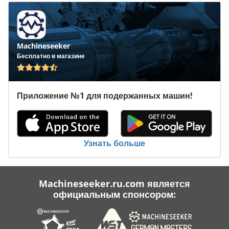
Перевозки
Рабочая Транспортного Средства
Machineseeker
Транспортная Система
Бесплатно в магазине
Транспортное Средство
Приложение №1 для подержанных машин!
Транспортной Группы
Транспортные Средства
Услуги По Уборке Помещений Здания
Узнать больше
Machineseeker.ru.com является
официальным спонсором: