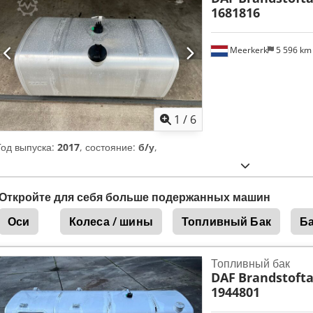
1681816
Meerkerk
5 596 k
1
/
6
Год выпуска:
2017
, состояние:
б/у
,
Откройте для себя больше подержанных машин
Оси
Колеса / шины
Топливный Бак
Б
Топливный бак
DAF
Brandstofta
1944801