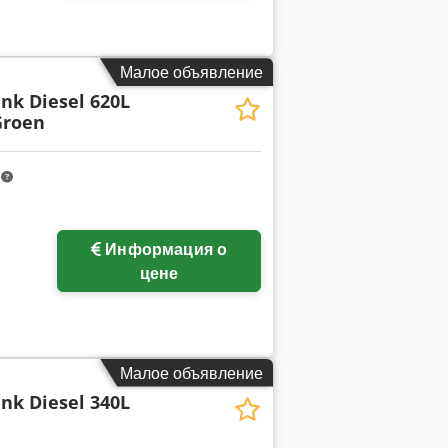
Малое объявление
nk Diesel 620L
Groen
m
Информация о
цене
Малое объявление
nk Diesel 340L