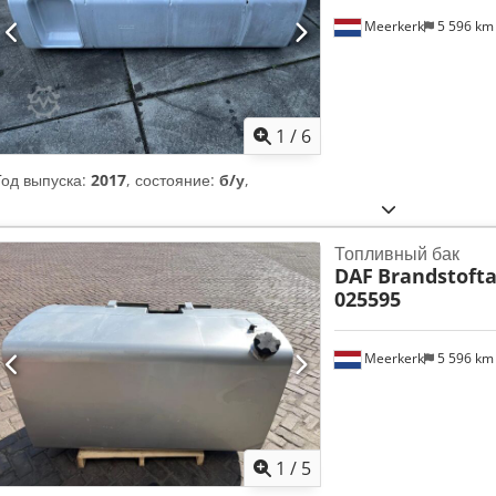
Meerkerk
5 596 k
1
/
6
Год выпуска:
2017
, состояние:
б/у
,
Топливный бак
DAF
Brandstofta
025595
Meerkerk
5 596 k
1
/
5