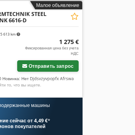
Малое объявление
MTECHNIK STEEL
ANK
6616-D
5 613 km
1 275 €
Фиксированная цена без учета
НДС
Отправить запрос
0 Новинка: Нет Djdsvzyvpopfx Afrswa
ти то, что вы ищете.
 подержанные машины
ие сейчас от 4,49 €
*
ионов покупателей