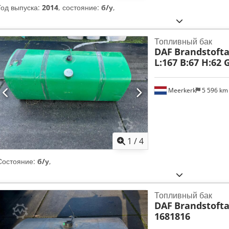
Год выпуска:
2014
, состояние:
б/у
,
Топливный бак
DAF
Brandstofta
L:167 B:67 H:62 
Meerkerk
5 596 k
1
/
4
Состояние:
б/у
,
Топливный бак
DAF
Brandstofta
1681816