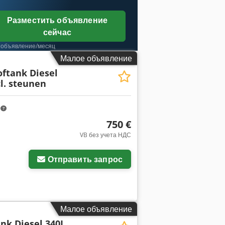
Разместить объявление
сейчас
 объявление/месяц
Малое объявление
ftank Diesel
cl. steunen
m
750 €
VB без учета НДС
Отправить запрос
Малое объявление
nk Diesel 340L