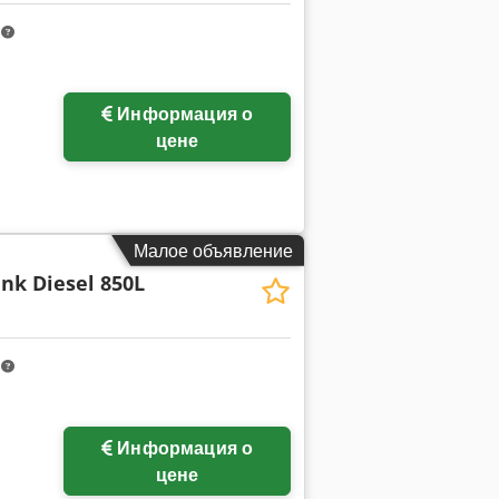
m
Информация о
цене
Малое объявление
nk Diesel 850L
m
Информация о
цене