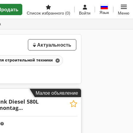
Продать
Язык
Список избранного
(0)
Войти
Меню
а
Актуальность
ля строительной техники
Малое объявление
nk Diesel 580L
montag...
m