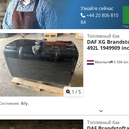
Узнайте сейчас
+44 20 806 810
84
*за
Топливный бак
DAF
XG Brandsto
492L 1949909 in
Meerkerk
5 596 k
1
/
5
Состояние:
б/у
,
Топливный бак
DAF
Brandstofta