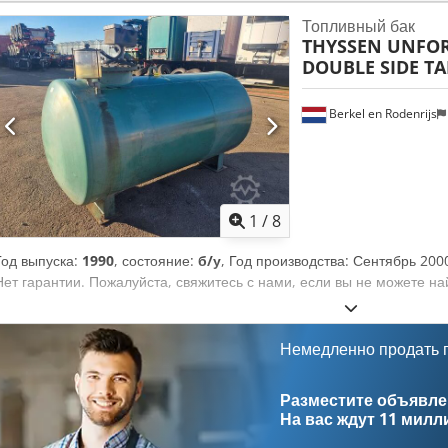
Топливный бак
THYSSEN UNFOR
DOUBLE SIDE T
Berkel en Rodenrijs
1
/
8
Год выпуска:
1990
, состояние:
б/у
, Год производства: Сентябрь 200
Нет гарантии. Пожалуйста, свяжитесь с нами, если вы не можете най
Немедленно продать
Разместите объявлен
На вас ждут
11 милл