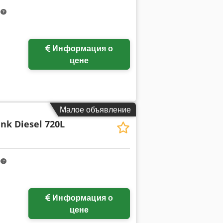
m
Информация о
цене
Малое объявление
nk Diesel 720L
m
Информация о
цене