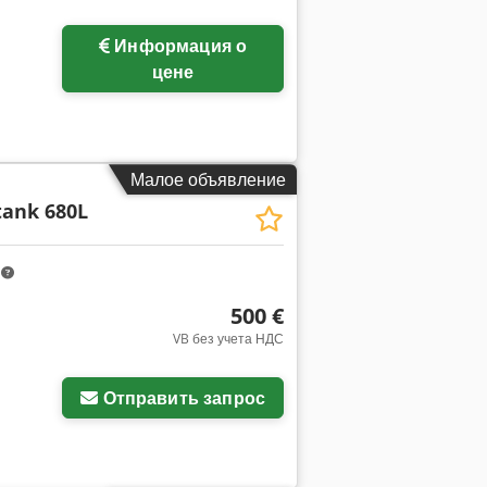
Информация о
цене
Малое объявление
tank 680L
m
500 €
VB без учета НДС
Отправить запрос