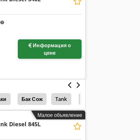
m
Информация о
цене
аки
Бак Сож
Tank
Zkg Tank
Малое объявление
nk Diesel 845L