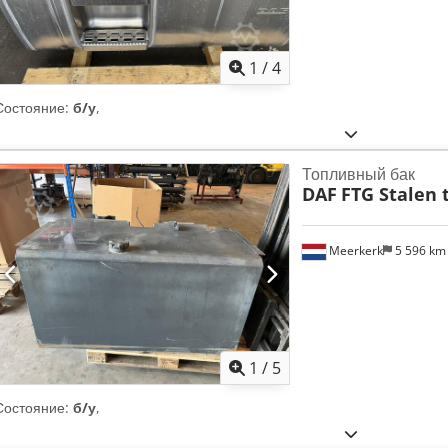
1
/
4
Состояние:
б/у
,
Топливный бак
DAF
FTG Stalen 
Meerkerk
5 596 k
1
/
5
Состояние:
б/у
,