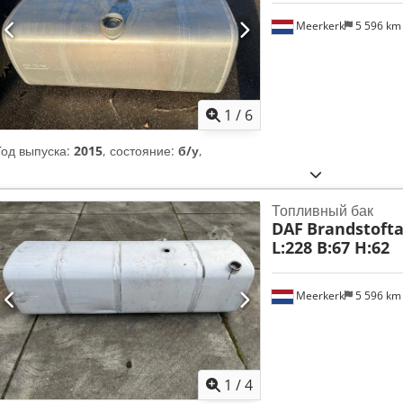
Meerkerk
5 596 k
1
/
6
Год выпуска:
2015
, состояние:
б/у
,
Топливный бак
DAF
Brandstofta
L:228 B:67 H:62
Meerkerk
5 596 k
1
/
4