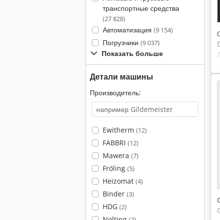
транспортные средства
(27 828)
Автоматизация
(9 154)
Погрузчики
(9 037)
Показать больше
Детали машины
Производитель:
Ewitherm
(12)
FABBRI
(12)
Mawera
(7)
Fröling
(5)
Heizomat
(4)
Binder
(3)
HDG
(2)
Nolting
(2)