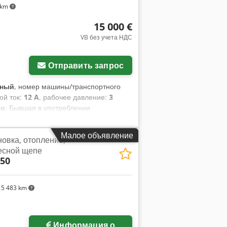
 km
15 000 €
VB без учета НДС
Отправить запрос
нный
, номер машины/транспортного
ой ток:
12 A
, рабочее давление:
3
во
, Бывшая в употреблении
весной щепы. Dodpfxszmng Ao Adtjck
в зимний период. При желании можно
Малое объявление
овка, отопление,
ществляется с помощью скребкового
есной щепе
 2900 мм (закрытая часть), в
50
5 483 km
Информация о