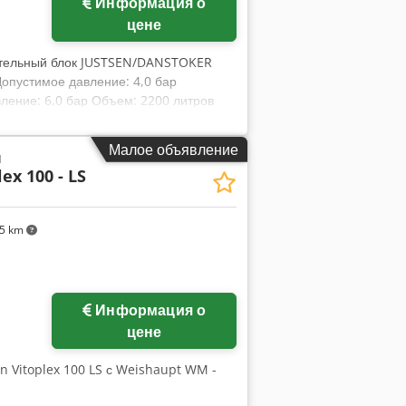
Информация о
цене
ательный блок JUSTSEN/DANSTOKER
опустимое давление: 4,0 бар
ление: 6,0 бар Объем: 2200 литров
ных отходов/древесной щепы/
 и ПЛК Полный комплект, все еще
Малое объявление
я
и по запросу.
lex 100 - LS
65 km
Информация о
цене
n Vitoplex 100 LS с Weishaupt WM -