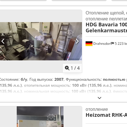
Отопление щепой, 
отопление пеллета
HDG Bavaria
10
Gelenkarmaust
Drahnsdorf
5 223 
1
/
4
Состояние:
б/у
, Год выпуска:
2007
, Функциональность:
полностью 
(135,96 л.с.)
, отопительная мощность:
100 кВт (135,96 л.с.)
, номин
(135,96 л.с.)
, номинальная мощность:
100 кВт (135,96 л.с.)
, ёмкост
бывшую в употреблении отопительную установку HDG Bavaria мощн
шарнирно-сочлененного рычага, год выпуска 2007. Dedpfx Aoyrhd T
отопление
Модель: 100 кВт с рычажной выгрузкой Год выпуска: 2007 Если у ва
Heizomat
RHK-A
дополнительная информация, напишите нам сообщение или позвони
эксплуатации и ее можно осмотреть. В предложение входит буферна
управления и различные запасные части, которые мы приобрели на