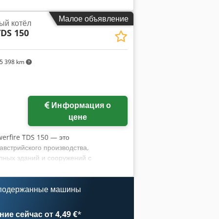
Малое объявление
ый котёл
TDS 150
5 398 km
Информация о
цене
erfire TDS 150 — это
встрийского производства,
пных зданий и сооружений с
ать в диапазоне от 45 до 150 кВт в
ффективно работать даже при частичной
 с пеллетами, что обеспечивает
 подержанные машины
ированный режим работы. Высокий
одимость в постоянном обслуживании.
ие сейчас от 4,49 €
*