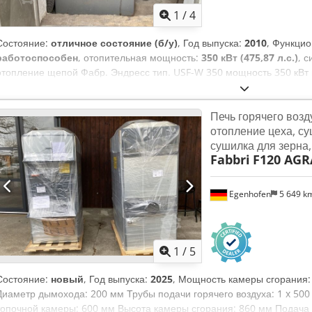
1
/
4
Состояние:
отличное состояние (б/у)
, Год выпуска:
2010
, Функци
работоспособен
, отопительная мощность:
350 кВт (475,87 л.с.)
, 
отопление щепой Фабр. Эндресс тип. USF-W 350 мощность 350 кВт г
удалением золы с контролем Dcjdpfx Aeznca Hodtsk
Печь горячего возду
отопление цеха, су
сушилка для зерна,
Fabbri
F120 AGR
Egenhofen
5 649 k
1
/
5
Состояние:
новый
, Год выпуска:
2025
, Мощность камеры сгорания:
Диаметр дымохода: 200 мм Трубы подачи горячего воздуха: 1 x 50
топочной камеры: 600 мм Высота камеры сгорания: 860 мм Подача 