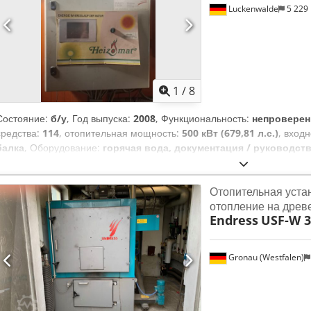
Luckenwalde
5 229
1
/
8
Состояние:
б/у
, Год выпуска:
2008
, Функциональность:
непровере
средства:
114
, отопительная мощность:
500 кВт (679,81 л.с.)
, входн
балка
, Оборудование:
горячая вода, документация / руководст
отопительная установка фирмы Heizomat. Котел для сжигания дре
Мощность 500 кВт. Год постройки 2008, эксплуатировалась только 
Отопительная устан
приобрести и систему выгрузки топлива. Опорожнение бункера осу
отопление на древ
транспортера. Транспортирующий канал: 2200 мм (открытая часть) +
Endress
USF-W 3
комплекте.
Gronau (Westfalen)