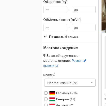
Общий вес [kg]:
-
Объёмный поток [m³/h]:
-
Показать больше
Местонахождение
Ваше обнаруженное
местоположение:
Россия
(изменить)
радиус:
Неограниченно
(72)
Германия
(36)
Венгрия
(13)
Австрия
(6)