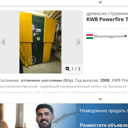
древесно-стружечн
KWB
Powerfire 
Mosonmagyaróvár
1
/
3
Состояние:
отличное состояние (б/у)
, Год выпуска:
2008
, KWB Pow
высококачественный, надежный промышленный котел на биомассе а
предназначенный для экономичного и эффективного отопления кру
постоянной потребностью в тепле. Мощность котла можно регулиров
зависимости от текущей потребности в тепле, что позволяет ему э
нагрузке. Котел может использоваться как с древесной щепой, так и
Немедленно продать
высокую степень гибкости в выборе топлива. Полностью автоматиз
уровень автоматизации KWB Powerfire значительно снижает необх
Разместите объявлен