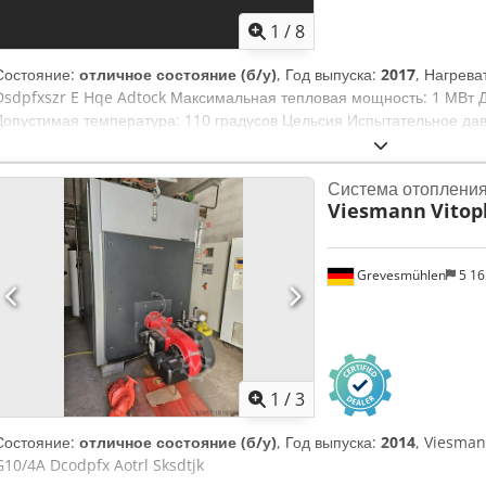
1
/
8
Состояние:
отличное состояние (б/у)
, Год выпуска:
2017
, Нагрев
Dsdpfxszr E Hqe Adtock Максимальная тепловая мощность: 1 МВт Д
Допустимая температура: 110 градусов Цельсия Испытательное дав
Водяное охлаждение основания Может использоваться для: древес
древесных гранул и т. д. Электрический шкаф с сенсорным экраном
Система отоплени
подключен к электросети, может быть осмотрен в рабочем состояни
Viesmann
Vitop
Grevesmühlen
5 1
1
/
3
Состояние:
отличное состояние (б/у)
, Год выпуска:
2014
, Viesman
G10/4A Dcodpfx Aotrl Sksdtjk