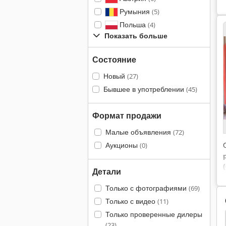
Румыния
(5)
Польша
(4)
Показать больше
Состояние
Новый
(27)
Бывшее в употреблении
(45)
Формат продажи
Малые объявления
(72)
Аукционы
(0)
Детали
Только с фотографиями
(69)
Только с видео
(11)
Только проверенные дилеры
нет
Холл С Отопление
Бассейн Отопление
(23)