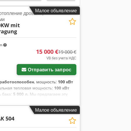
Малое объявление
отопление дровами,
ми
0KW mit
ragung
km
15 000 €
19 000 €
VB без учета НДС
Отправить запрос
работоспособен
, мощность:
100 кВт
альная тепловая мощность:
100 кВт
ь бака:
5 000 л
, Мы предлагаем эту
остью 100 кВт с выносом посредством
jdteck Производитель: HDG Bavaria
Малое объявление
с возникнут вопросы или потребуется
K 504
те. Установка все еще находится в
я емкость на 5000 л, система
 всякий случай.