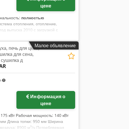
цене
ональность:
полностью
система отопления, отопление,
од выпуска 2010 с загрузкой с
Малое объявление
ха, печь для цеха,
шилка для сена,
 сушилка д
AR
m
Информация о
цене
 175 кВт Рабочая мощность: 140 кВт
0 мм Длина топки: 950 мм Ширина
воздуха: 8900 м³/ч Потребляемая