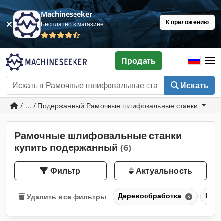
Machineseeker
К приложению
Бесплатно в магазине
Продать
Искать
/ ... / Подержанный Рамочные шлифовальные станки
Рамочные шлифовальные станки
купить подержанный
(6)
Фильтр
Актуальность
Деревообработка
Шли
Удалить все фильтры