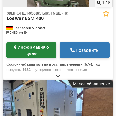
1
/
6
рамная шлифовальная машина
Loewer
BSM 400
Bad Sooden-Allendorf
5 439 km
Информация о
Позвонить
цене
Состояние:
капитально восстановленный (б/у)
, Год
выпуска:
1982
, Функциональность:
полностью
работоспособен
, общий вес:
950 кг
, Длина
шлифовальной ленты 2200 мм, ширина шлифовальной
Малое объявление
ленты 400 мм, длина стола 1200 мм, полезная высота 120
мм, ширина шлифования 390 мм, скорость шлифовальной
ленты ок. 21 м/сек, скорости подачи 6 - 11 - 16 м/мин,
приводной двигатель 7,5 кВт, двигатель подачи 0,26 - 0,55 -
1 кВт, пневм. осцилляция ленты и продувка ленты, опорная
рама, шасси. Csdpoxq Ehxsfx Af Asha