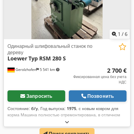
1
/
6
Одинарный шлифовальный станок по
дереву
Loewer
Typ RSM 280 S
2 700 €
Gerolzhofen
5 541 km
Фиксированная цена без учета
НДС
Запросить
Позвонить
Состояние:
б/у
, Год выпуска:
1975
, с новым ковром для
корма Машина полностью отремонтирована, в отличном
состоянии. Машина очищена, полностью отремонтирована,
настроена, проведен тестовый запуск. Стол очищен,
Поиск сохранить
выровнен, отрегулирован Приводной ролик заменен Шкивы