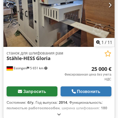
1
/
11
станок для шлифования рам
Stähle-HESS
Gloria
25 000 €
Essingen
5 651 km
Фиксированная цена без учета
НДС
Запросить
Позвонить
Состояние:
б/у
, Год выпуска:
2014
, Функциональность:
полностью работоспособен
, ширина шлифования:
180
мм
, требуемая высота:
3 300 мм
, высота шлифования:
150