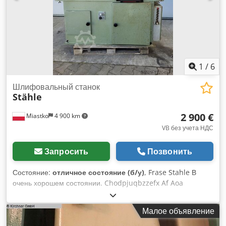
1
/
6
Шлифовальный станок
Stähle
2 900 €
Miastko
4 900 km
VB без учета НДС
Запросить
Позвонить
Состояние:
отличное состояние (б/у)
, Frase Stahle В
очень хорошем состоянии. Chodpjuqbzzefx Af Aoa
Малое объявление