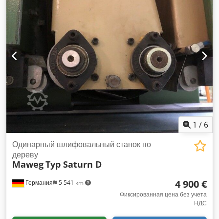
1
/
6
Одинарный шлифовальный станок по
дереву
Maweg
Typ Saturn D
4 900 €
Германия
5 541 km
Фиксированная цена без учета
НДС