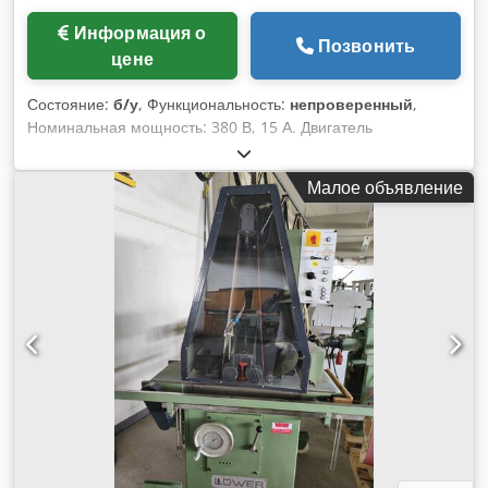
Информация о
Позвонить
цене
Состояние:
б/у
, Функциональность:
непроверенный
,
Номинальная мощность: 380 В, 15 А. Двигатель
шлифовальной головки: 5,5 кВт. Двигатель подачи: 0,37 кВт.
Ширина шлифовальной ленты: 200 мм. Длина
Малое объявление
шлифовальной ленты: 1800 мм. Давление в
пневматической системе: 6 бар. Codpfx Aeznv Uwsf Asha
Скорость подачи: 6 / 11 / 16 м/мин. Электрическая
регулировка высоты стола. Система удаления стружки с
помощью сжатого воздуха. Диаметр патрубка для
подключения системы удаления пыли: 140 мм.