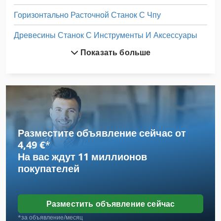
Горизонтально Расточной Станок С Чпу
Древесины Станок С Инструменты И Аксессуары
Показать больше
Завод По Переработке Шин
Инструкции По Эксплуатации
Как Связаться С Шлифовальный Станок
Комбинированный Строгальный Станок Толщина Станок Строгальный Станок 45 См
Разместите объявление сейчас от
Мини Плоский Шлифовальный Станок
4,49 €
*
На вас ждут
11 миллионов
Рабочая Транспортного Средства
покупателей
Сверлильный Станок С Чпу
Скошенная Шкипер 200 Л
Разместить объявление сейчас
Станки По Металу
*за объявление/месяц