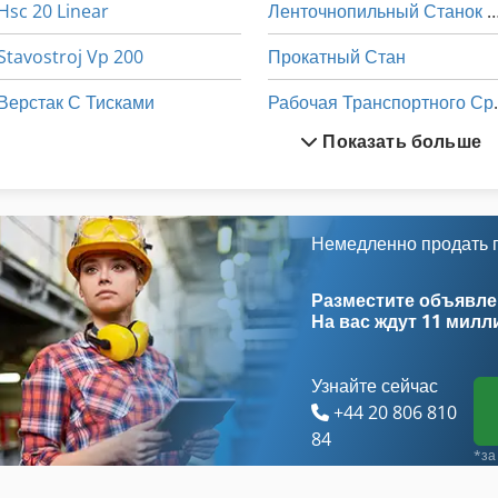
Hsc 20 Linear
Ленточнопильный Станок
Stavostroj Vp 200
Прокатный Стан
Верстак С Тисками
Рабочая Т
Показать больше
Вертикальный Токарный Станок С Чпу
Сверлильный Станок С Чп
Горизонтально Расточной Станок С Чпу
Станки По Металу
Деревообрабатывающих Станков С Чпу
Станки С Чпу
Немедленно продать
Древесины Станок С Инструменты И Аксессуары
Токарные Станки По Дерев
Разместите объявлен
На вас ждут
11 милл
Узнайте сейчас
+44 20 806 810
84
*за