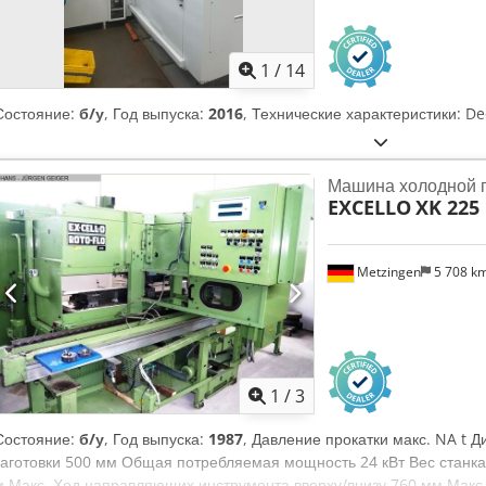
1
/
14
Состояние:
б/у
, Год выпуска:
2016
, Технические характеристики: De
Машина холодной 
EXCELLO
XK 225
Metzingen
5 708 k
1
/
3
Состояние:
б/у
, Год выпуска:
1987
, Давление прокатки макс. NA t 
заготовки 500 мм Общая потребляемая мощность 24 кВт Вес станка
м Макс. Ход направляющих инструмента вверху/внизу 760 мм Макс. 