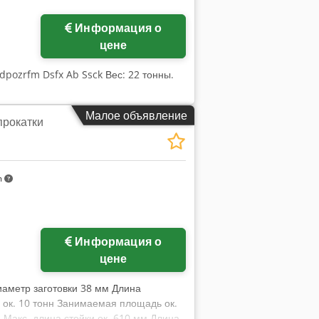
Информация о
цене
dpozrfm Dsfx Ab Ssck Вес: 22 тонны.
Малое объявление
прокатки
m
Информация о
цене
Диаметр заготовки 38 мм Длина
 ок. 10 тонн Занимаемая площадь ок.
Макс. длина стойки ок. 610 мм Длина