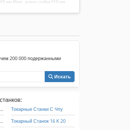
760 мм Макс. длина стойки 610 мм
550-235-ELD ЭЛЕКТРИЧЕСКИЕ
ателя 15 л.с.
е чем 200 000 подержанными
Искать
станков:
анный Строгальный Станок Толщина Станок Строгальный Станок 45 См
Токарные Станки С Чпу
льный Станок С Наклонным Столом
Токарный Станок 16 K 20