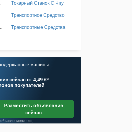
 С Чпу
Токарный Станок С Чпу
Транспортное Средство
ранспортного Средства
Транспортные Средства
у
Фрезерные Станки С Чпу
Шиномонтажный Станок Грузовик
 подержанные машины
у
ие сейчас от 4,49 €
*
ионов покупателей
Разместить объявление
сейчас
 объявление/месяц