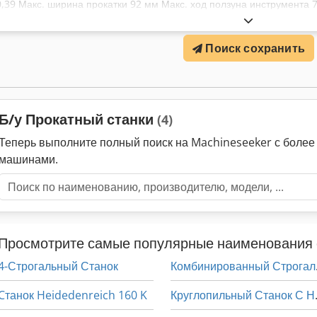
0,39 Макс. ширина прокатки 92 мм Макс. ход ползуна инструмента 
Макс. диаметральный шаг 20/40-32/64 Производственный номер 
ХАРАКТЕРИСТИКИ Dodod Nw Ttspfx Ab Sjck Мощность главного двиг
Поиск сохранить
Б/у Прокатный станки
(4)
Теперь выполните полный поиск на Machineseeker с боле
машинами.
Просмотрите самые популярные наименования 
4-Строгальный Станок
Комбиниров
Cтанок Heidedenreich 160 K
Круглопи