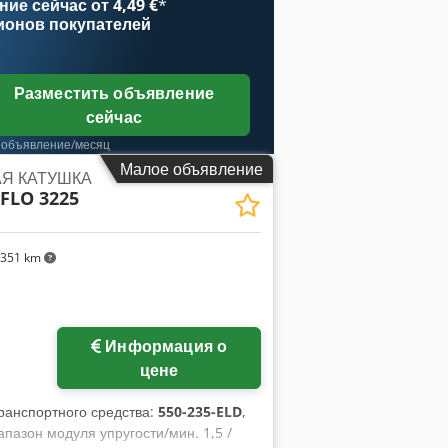
ие сейчас от 4,49 €
*
ии. Оставляем за собой право на
ионов покупателей
льную продажу!
Разместить объявление
сейчас
 объявление/месяц
Малое объявление
Я КАТУШКА
FLO 3225
 351 km
Информация о
цене
ранспортного средства:
550-235-ELD
,
азон модуля упругости/мин. 1,5 /