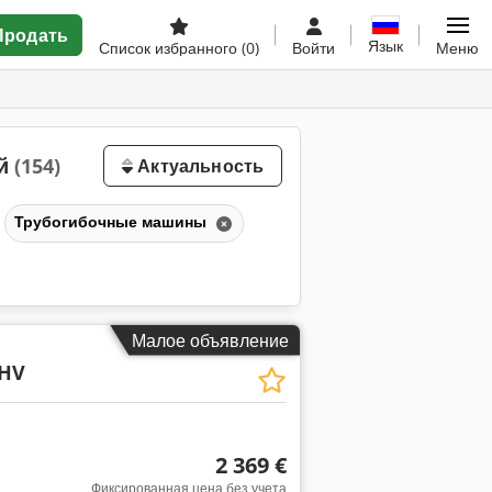
Продать
Язык
Список избранного
(0)
Войти
Меню
ый
(154)
Актуальность
Трубогибочные машины
Малое объявление
HV
2 369 €
Фиксированная цена без учета