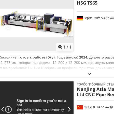
HSG
TS65
Германия
5 427 k
Запросить больше
фотогр
1
/
1
Состояние:
готов к работе (б/у)
, Год выпуска:
2024
, Диаметр разр
12–273 мм, квадратная форма: 12–200 x 12–200 мм, прямоугольная
Резка профилей: U-, L- и H-образные профили, при этом длина каж
максимальный вес отдельной заготовки: 200 кг, длина остатка после
максимальная длина ручной загрузки: 7100 мм, максимальное ускор
трубогибочный ста
перемещения: 120 м/мин, точность позиционирования: +/-0,03 мм/м
Nanjing Asia Ma
устройством): 12 500 x 4700 x 2600 мм. Комплектация: лазерный ис
Ltd
CNC Pipe Be
головка HSG, серводвигатель Rexroth/SANYO DENKI/Inovance, реду
направляющая, платформа станка HSG, автоматический центрирую
HSG X9000, программное обеспечение для оптимизации раскроя: T
南京市
3 472 km
режущего газа MOOXEE/Lanny (6 кВт), водяной охладитель и компле