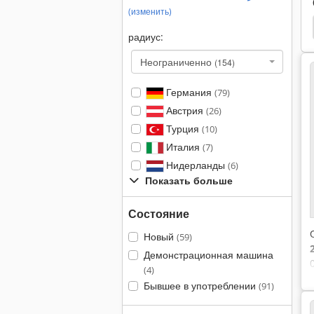
(изменить)
Гибкие
Гибкие
Приспособление Для Гибки
радиус:
Неограниченно
(154)
Германия
(79)
Австрия
(26)
Турция
(10)
Италия
(7)
Нидерланды
(6)
Показать больше
Состояние
Новый
(59)
Демонстрационная машина
(4)
Бывшее в употреблении
(91)