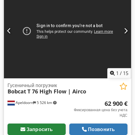
паллет Dcjdpfjzkzwpjx Afvek В комплекте: ковш для
земляных работ В комплекте: вилы для рулонов Срок
действия гарантии: 16.09.2028 Местонахождение:
Нойштадт-ан-дер-Орла
1
/
15
Гусеничный погрузчик
Bobcat
T 76 High Flow | Airco
62 900 €
Apeldoorn
5 526 km
Фиксированная цена без учета
НДС
Запросить
Позвонить