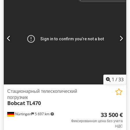
1
/
33
Стационарный телескопический
погрузчик
Bobcat
TL470
33 500 €
Nürtingen
5 697 km
Фиксированная цена без учета
НДС