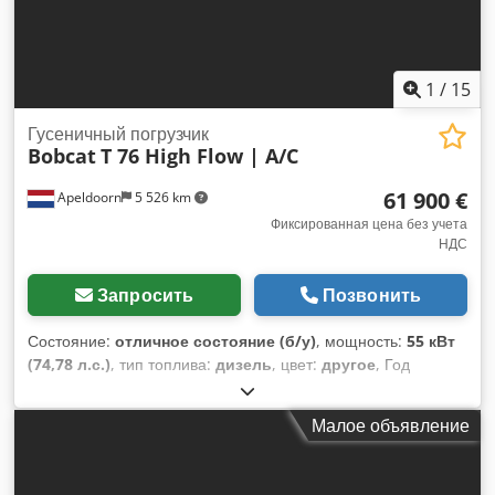
1
/
15
Гусеничный погрузчик
Bobcat
T 76 High Flow | A/C
61 900 €
Apeldoorn
5 526 km
Фиксированная цена без учета
НДС
Запросить
Позвонить
Состояние:
отличное состояние (б/у)
, мощность:
55 кВт
(74,78 л.с.)
, тип топлива:
дизель
, цвет:
другое
, Год
выпуска:
2024
, моточасы:
1 231 h
, Оборудование:
кондиционер
, Техническая информация Количество
Малое объявление
цилиндров: 4 Рабочий объём двигателя: 2 400 куб. см
Рулевое управление: жёсткое Марка двигателя: Bobcat
Собственный вес: 4 898 кг Габариты (Д x Ш x В): 390 x 186 x