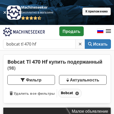
Machineseeker
К приложению
Бесплатно в магазине
Продать
Искать
Bobcat Tl 470 Hf купить подержанный
(98)
Фильтр
Актуальность
Bobcat
Удалить все фильтры
Малое объявление