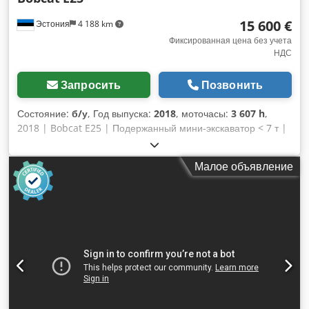
15 600 €
Эстония
4 188 km
Фиксированная цена без учета
НДС
Запросить
Позвонить
Состояние:
б/у
, Год выпуска:
2018
, моточасы:
3 607 h
,
2018 | Bobcat E25 | Подержанный мини-экскаватор < 7 т |
3607 моточасов 📍Местонахождение: Эстония 🚛 Возможна
доставка в указанное вами место – воспользуйтесь нашим
Малое объявление
калькулятором для расчета стоимости транспортировки!
Dcsdpfx Afjzkuuuevek 💰 Купите сейчас за 15 600 евро или
предложите свою цену. Возможна оплата при доставке за
небольшую дополнительную плату (после согласования)*
👷‍♂️ Проверено независимым экспертом 52 пункта проверки,
52 одобрено ✅ 0 недостатков ℹ️ 0 расходов ⚠️ 📌
Комментарий инспектора: Состояние: 7/10. 📄 Хотите
ознакомиться с полным отчетом о проверке, посмотреть
дополнительные фотографии или видео? Совет: при
поиске дополнительной информации в Интернете часто