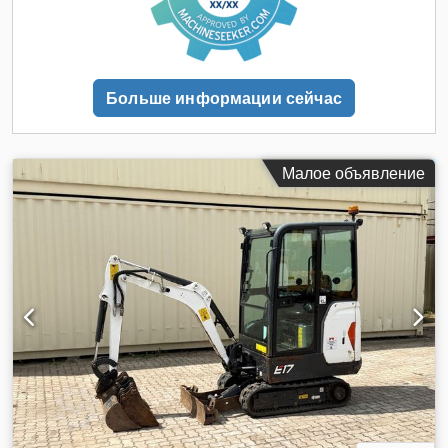
Техническое состояние: Новый Тип передних шин:
Суперэластик. Передние шины Состояние: Новое Тип
задних шин: Суперэластик. Задние шины Состояние: Новое
боковой переключатель, позиционер вилки, 3-й клапан, 4-й
клапан, задний рабочий фонарь, передний рабочий
Больше информации сейчас
фонарь, отопитель, полная кабина, полный свободный ход,
сертификат CE, внутреннее зеркало, наружное зеркало,
проблесковый маячок, сиденье, Dedpfx Ajxr R Efefvock
Передняя и задняя камера
Малое объявление