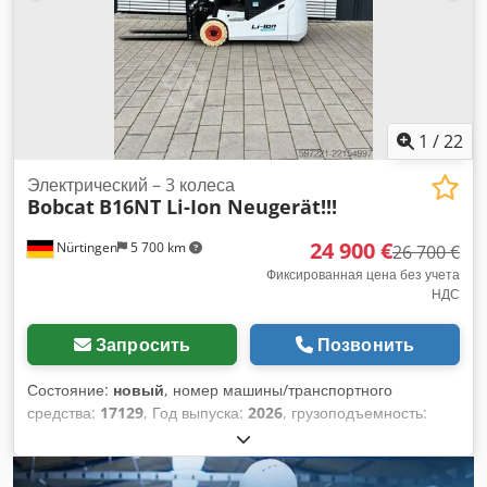
1
/
22
Электрический – 3 колеса
Bobcat
B16NT Li-Ion Neugerät!!!
24 900 €
Nürtingen
5 700 km
26 700 €
Фиксированная цена без учета
НДС
Запросить
Позвонить
Состояние:
новый
, номер машины/транспортного
средства:
17129
, Год выпуска:
2026
, грузоподъемность:
1 600 кг
, высота подъема:
4 800 мм
, свободный ход
подъема:
1 484 мм
, центр тяжести груза:
500 мм
, тип
топлива:
электрический
, тип мачты:
триплекс
,