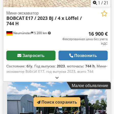
1
/
21
Мини-экскаватор
BOBCAT
E17 / 2023 BJ / 4 x Löffel /
744 H
16 900 €
Neumünster
5 200 km
Фиксированная цена без учета
НДС
Запросить
Позвонить
Состояние:
б/у
, Год выпуска:
2023
, моточасы:
744 h
, Мини-
экскаватор Bobcat E17, год выпуска 2023, всего 744
моточаса, в комплекте 4 ковша! ---- * Производитель:
Bobcat * Модель: E17 * Год выпуска: 2023 * Наработка:
Малое объявление
около 744 часов * В комплекте: 4 ковша * Система
быстрого сменного оборудования Dsdpfozp Ayvjx Afvock *
Закрытая кабина * Регулируемая ширина ходовой части *
Поиск сохранить
Рабочий вес: 1711 кг * Дизельный двигатель Kubota *
Цена: 16 900 евро, без НДС + 19% НДС. ---- По всем