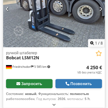
трехсекционная Состояние: Новый грузовик Техническое
состояние: Новое Тип передних шин: Полиуретан
Состояние передних шин: 80 - 100% Тип задних шин:
Полиуретан Состояние задних шин: 80 - 100% Dsdpjwzpc
Dsfx Afvsck Напряжение аккумулятора: 24 В Аккумулятор
Ач: 300 Ач Тип аккумулятора: PzS Год выпуска
аккумулятора: 2024 Состояние батареи: 80 - 100% Полный
свободный ход, сертификат CE, Акваматик для элементов
батареи
1
/
8
ручной штабелер
Bobcat
LSM12N
4 250 €
Friedrichsdorf
5 585 km
VB без учета НДС
Запросить
Позвонить
Состояние:
новый
, Функциональность:
полностью
работоспособен
, Год выпуска:
2026
, моточасы:
5 h
,
грузоподъемность:
1 200 кг
, высота подъема:
3 200 мм
, тип