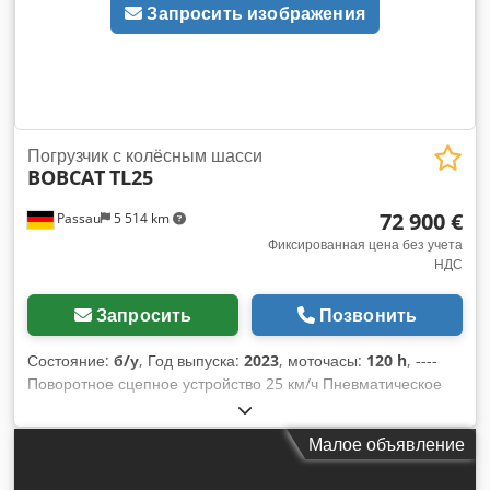
Запросить изображения
Погрузчик с колёсным шасси
BOBCAT
TL25
72 900 €
Passau
5 514 km
Фиксированная цена без учета
НДС
Запросить
Позвонить
Состояние:
б/у
, Год выпуска:
2023
, моточасы:
120 h
, ----
Поворотное сцепное устройство 25 км/ч Пневматическое
сиденье с тканевой обивкой Гидравлическая блокировка
Система кондиционирования Дополнительная
Малое объявление
гидравлическая система Реверсивный вентилятор Задняя
камера Ящик для инструментов В комплекте: вилы для