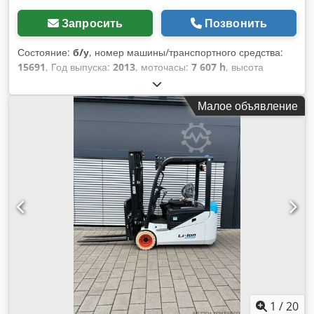
Запросить
Позвонить
Состояние:
б/у
, номер машины/транспортного средства:
15691
, Год выпуска:
2013
, моточасы:
7 607 h
, высота
подъема:
7 000 мм
, тип двигателя: Дизель, производитель:
Bobcat Dedpfx Afew R Av Ijvsck
Малое объявление
1
/
20