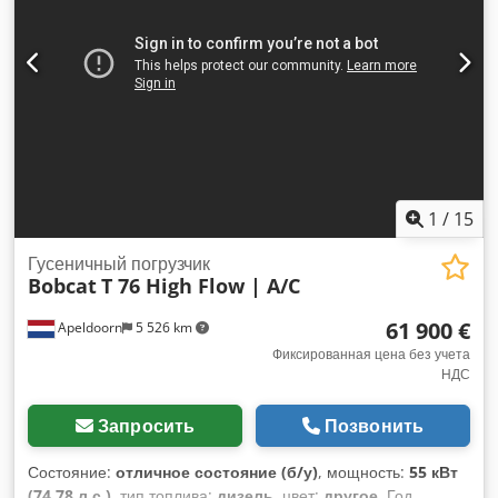
гидравлический контур - Высокий поток - Последний
компенсатор = Примечания = Csdpfsy D D Slsx Agdjha
Трансмиссия Экологический класс (Tier): Stage V / Tier IV
final 2 скорости, система Ride Control, кондиционер,
камера заднего вида, пневматическая сиденье, джойстик-
управление
1
/
15
Гусеничный погрузчик
Bobcat
T 76 High Flow | A/C
61 900 €
Apeldoorn
5 526 km
Фиксированная цена без учета
НДС
Запросить
Позвонить
Состояние:
отличное состояние (б/у)
, мощность:
55 кВт
(74,78 л.с.)
, тип топлива:
дизель
, цвет:
другое
, Год