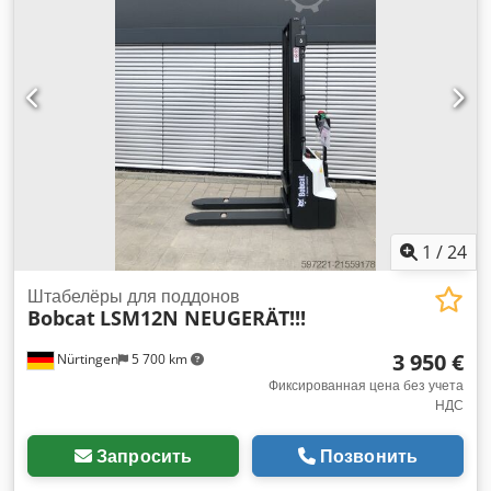
1
/
24
Штабелёры для поддонов
Bobcat
LSM12N NEUGERÄT!!!
3 950 €
Nürtingen
5 700 km
Фиксированная цена без учета
НДС
Запросить
Позвонить