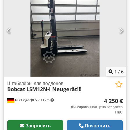
51,2 V
, длина вил:
1 200 мм
, размер передней шины:
18x7-
8 non marking
, размер задней шины:
16x6-8 non marking
,
общий вес:
3 290 кг
, 5174830 Серийный номер: OBA05-
000013 Характеристики аккумулятора: 51,2 В, 277 Ач.
Chjdpfx Aszfd Dzjgdea
1
/
6
Штабелёры для поддонов
Bobcat
LSM12N-i Neugerät!!!
4 250 €
Nürtingen
5 700 km
Фиксированная цена без учета
НДС
Запросить
Позвонить