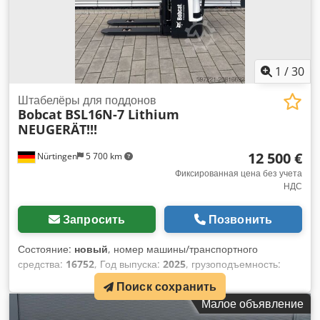
1
/
30
Штабелёры для поддонов
Bobcat
BSL16N-7 Lithium
NEUGERÄT!!!
12 500 €
Nürtingen
5 700 km
Фиксированная цена без учета
НДС
Запросить
Позвонить
Состояние:
новый
, номер машины/транспортного
средства:
16752
, Год выпуска:
2025
, грузоподъемность:
1 600 кг
, высота подъема:
5 520 мм
, свободный ход
Поиск сохранить
подъема:
1 820 мм
, центр тяжести груза:
600 мм
, тип
Малое объявление
топлива:
электрический
, тип мачты:
триплекс
,