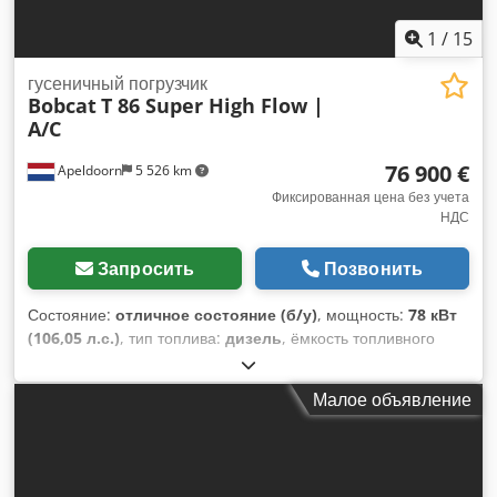
1
/
15
гусеничный погрузчик
Bobcat
T 86 Super High Flow |
A/C
76 900 €
Apeldoorn
5 526 km
Фиксированная цена без учета
НДС
Запросить
Позвонить
Состояние:
отличное состояние (б/у)
, мощность:
78 кВт
(106,05 л.с.)
, тип топлива:
дизель
, ёмкость топливного
бака:
120 л
, цвет:
другое
, высота подъема:
3 350 мм
, Год
выпуска:
2023
, моточасы:
1 168 h
, Оборудование:
Малое объявление
кондиционер
, Количество цилиндров: 4 Chedozbi Sqepfx
Agdea Полная масса: 5.643 кг Габариты (Д x Ш x В): 390 x
203 x 211 см Тип двигателя: Bobcat DM03VA Рабочая
ширина: 203 см Система быстрой замены: Да Маркировка