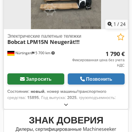
1
/
24
Электрические палетные тележки
Bobcat
LPM15N Neugerät!!!
1 790 €
Nürtingen
5 700 km
Фиксированная цена без учета
НДС
Запросить
Позвонить
Состояние:
новый
, номер машины/транспортного
средства:
15895
, Год выпуска:
2025
, грузоподъемность:
1 500 кг
, центр тяжести груза:
600 мм
, тип топлива:
электрический
, тип мачты:
другое
, строительная высота:
700 мм
, длина вил:
1 150 мм
, размер передней шины:
,
ЗНАК ДОВЕРИЯ
размер задней шины:
, общий вес:
150 кг
, тип двигателя:
Электрический, производитель: Bobcat Chodpfx Aow R A
Дилеры, сертифицированные Machineseeker