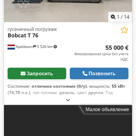
1
/
14
гусеничный погрузчик
Bobcat
T 76
55 000 €
Apeldoorn
5 526 km
Фиксированная цена без учета
НДС
Запросить
Позвонить
Состояние:
отличное состояние (б/у)
, мощность:
55 кВт
(74,78 л.с.)
, тип топлива:
дизель
, цвет:
другое
, Год
выпуска:
2023
, моточасы:
1 585 h
, Оборудование:
кондиционер
, Собственный вес: 4 898 кг Габариты (Д x Ш x
Малое объявление
В): 395 x 220 x 208 см Рулевое управление: балка Марка
двигателя: Bobcat CE-маркировка: да Техническое
состояние: очень хорошее Внешнее состояние: очень
хорошее = Дополнительные опции и оборудование = - 3-й