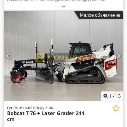
выпуска:
2021
, моточасы:
3 534 h
, Оборудование:
кондиционер
, Год выпуска: 2021 Собственный вес: 5 863
Малое объявление
кг Габариты (Д x Ш x В): 390 x 215 x 212 см Рулевое
управление: Жесткое Тип двигателя: Bobcat D34
Быстросъемная система: Да Сертификация CE: да
Техническое состояние: очень хорошее Внешнее
состояние: очень хорошее = Дополнительные опции и
оборудование = - 3-й гидравлический контур - Рабочая
фара(ы) - Резиновые гусеницы - Высокий поток -
Гидравлический быстросъем - Радио = Примечания =
Трансмиссия Экологический стандарт: Stage IV / Tier IV
final Общее Страна производства: США Состояние CE-тип:
CE Дополнительная гидравлика High Flow, 2 скорости
движения, подвеска ходовой части, дополнительные
рабочие фары, гидравлический быстросъем, радио,
сиденье с пневмоподвеской, оригинальная окраска!
1
/
15
Cjdpsyc Nxtjfx Agdeha
гусеничный погрузчик
Bobcat
T 76 + Laser Grader 244
cm