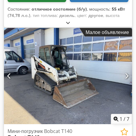
Состояние:
отличное состояние (б/у)
, мощность:
55 кВт
(74,78 л.с.)
, тип топлива:
дизель
, цвет:
другое
, высота
подъема:
13 700 мм
, тип мачты:
триплекс
, Год выпуска:
2022
, моточасы:
1 210 h
, Общая информация Год выпуска:
Малое объявление
2022 Техническая информация Количество цилиндров: 4
Тип двигателя: Bobcat D34 Собственный вес: 10 180 кг
Габариты (Д x Ш x В): 611 x 242 x 252 см Функциональность
Грузоподъемность: 4 100 кг Максимальный вылет: 940 см
Система быстрой смены: Да Маркировка CE: да Состояние
Техническое состояние: очень хорошее Внешнее
состояние: очень хорошее = Дополнительные опции и
принадлежности = - 3-й гидравлический контур - Рабочая
фара - Вентилятор - Крылья - Вилы для паллет - Быстрая
смена - Сигнальный маяк - Опорные ноги = Примечания =
Chedpfxey U Ntvs Agdsa Привод Экологический стандарт
(Tier): Stage V / Tier IV final Общее Страна производства:
Франция
1
/
7
Мини-погрузчик Bobcat T140