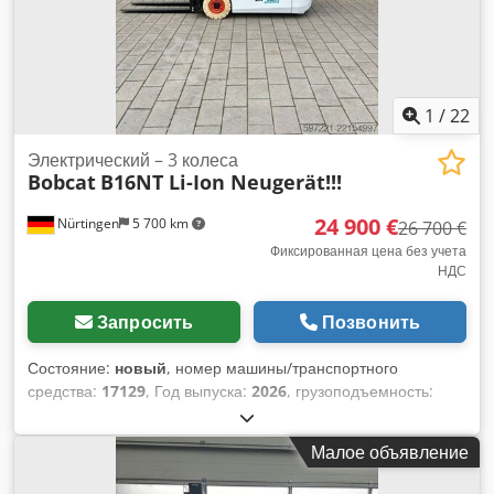
1
/
22
Электрический – 3 колеса
Bobcat
B16NT Li-Ion Neugerät!!!
24 900 €
Nürtingen
5 700 km
26 700 €
Фиксированная цена без учета
НДС
Запросить
Позвонить
Состояние:
новый
, номер машины/транспортного
средства:
17129
, Год выпуска:
2026
, грузоподъемность:
1 600 кг
, высота подъема:
4 800 мм
, свободный ход
подъема:
1 484 мм
, центр тяжести груза:
500 мм
, тип
Малое объявление
топлива:
электрический
, тип мачты:
триплекс
,
строительная высота:
2 215 мм
, напряжение аккумулятора: