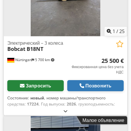
1
/
25
Электрический – 3 колеса
Bobcat
B18NT
25 500 €
Nürtingen
5 700 km
Фиксированная цена без учета
НДС
Запросить
Позвонить
Состояние:
новый
, номер машины/транспортного
средства:
17224
, Год выпуска:
2026
, грузоподъемность:
1 800 кг
, высота подъема:
4 800 мм
, свободный ход
подъема:
1 484 мм
, центр тяжести груза:
500 мм
, тип
Малое объявление
топлива:
электрический
, тип мачты:
триплекс
,
строительная высота:
2 215 мм
, напряжение аккумулятора: