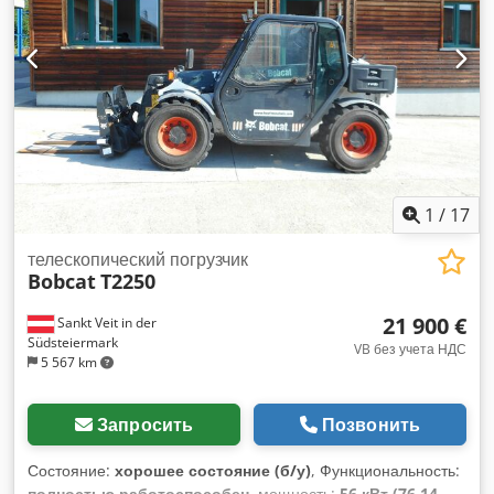
хорошее = Дополнительные опции и принадлежности = - 3-
й гидравлический контур - Вентилятор = Примечания =
Трансмиссия Экологический стандарт: Stage IV / Tier IV
final Состояние Тип CE: CE Закрытая кабина с отоплением,
управление джойстиком SJC, новые резиновые гусеницы,
делюкс-дисплей
1
/
17
телескопический погрузчик
Bobcat
T2250
21 900 €
Sankt Veit in der
Südsteiermark
VB без учета НДС
5 567 km
Запросить
Позвонить
Состояние:
хорошее состояние (б/у)
, Функциональность:
полностью работоспособен
, мощность:
56 кВт (76,14