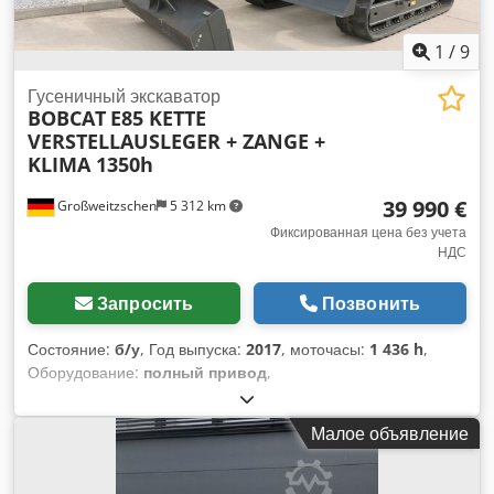
Superelastic Размер задних шин: 15x4-5-8 Состояние
задних шин: Новые Напряжение аккумулятора: 48 В
1
/
9
Аккумулятор Ач: 625 Ач Производитель аккумулятора:
Midac Тип аккумулятора: PzS Год выпуска батареи: 2024
Гусеничный экскаватор
BOBCAT
E85 KETTE
Состояние батареи: Новая Боковой сдвиг, 3-й клапан, 4-й
VERSTELLAUSLEGER + ZANGE +
клапан, Задние рабочие фары, Передние рабочие фары,
KLIMA 1350h
Полный свободный подъем, Сертификат CE, Внутреннее
зеркало, Поворотный маяк,
39 990 €
Großweitzschen
5 312 km
Фиксированная цена без учета
НДС
Запросить
Позвонить
Состояние:
б/у
, Год выпуска:
2017
, моточасы:
1 436 h
,
Оборудование:
полный привод
,
Малое объявление