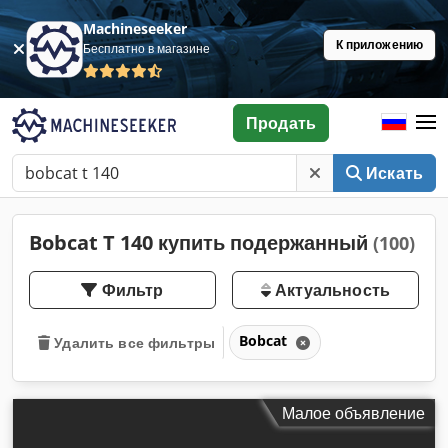
Machineseeker
К приложению
Бесплатно в магазине
Продать
Искать
Bobcat T 140 купить подержанный
(100)
Фильтр
Актуальность
Bobcat
Удалить все фильтры
Малое объявление