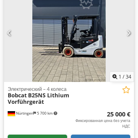
51,2 V
, длина вил:
1 150 мм
, размер передней шины:
18x7-
6 weiss
, размер задней шины:
16x6-8 weiss
, общий вес:
3 460 кг
, 5230052 Codpszp Tz Defx Agdeha Серийный
номер: OBA06-000030 Характеристики аккумулятора: 51,2
В, 277 Ач, литий-ионный.
1
/
34
Электрический – 4 колеса
Bobcat
B25NS Lithium
Vorführgerät
25 000 €
Nürtingen
5 700 km
Фиксированная цена без учета
НДС