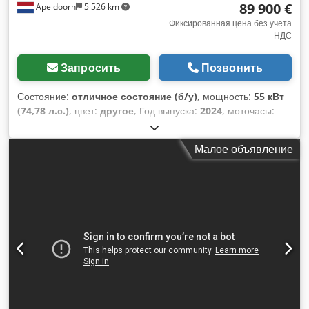
89 900 €
Apeldoorn
5 526 km
Фиксированная цена без учета
НДС
Запросить
Позвонить
Состояние:
отличное состояние (б/у)
, мощность:
55 кВт
(74,78 л.с.)
, цвет:
другое
, Год выпуска:
2024
, моточасы:
1 192 h
, Оборудование:
кондиционер
, Год выпуска: 2024
Собственный вес: 4 898 кг Тип шасси: жесткая рама
Малое объявление
Рулевое управление: руль Марка двигателя: Bobcat
Система быстрого смены навесного оборудования: да
Сертификация CE: да Техническое состояние: очень
хорошее Chodpfsyl Iulex Agdsa Внешнее состояние: очень
хорошее = Дополнительные опции и принадлежности = -
Рабочие фары - Вентилятор - Резиновые гусеницы -
Повышенный поток - Гидравлический быстросъем - Радио с
Bluetooth - Сигнальный маяк - Две скорости = Примечания
= Трансмиссия Этап/стандарт выбросов: Stage V / Tier IV
final Общее Страна производства: США Состояние Тип CE:
CE Использованный Bobcat T76 с новым HD-грейдером 96 /