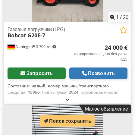
1
/
20
Газовые погрузчики (LPG)
Bobcat
G20E-7
24 000 €
Nürtingen
5 700 km
Фиксированная цена без учета
НДС
Запросить
Позвонить
Состояние:
новый
, номер машины/транспортного
средства:
15956
, Год выпуска:
2024
, грузоподъемность:
2 000 кг
, высота подъема:
4 730 мм
, свободный ход
подъема:
1 500 мм
, центр тяжести груза:
500 мм
, тип
Малое объявление
топлива:
электрический
, тип мачты:
триплекс
,
строительная высота:
2 200 мм
, длина вил:
1 200 мм
, тип
Поиск сохранить
двигателя: Электрический, производитель: Bobcat Chjdszff
Axspfx Al Iea