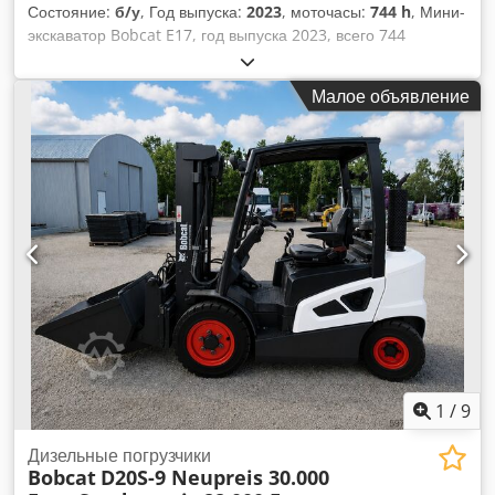
Состояние:
б/у
, Год выпуска:
2023
, моточасы:
744 h
, Мини-
экскаватор Bobcat E17, год выпуска 2023, всего 744
моточаса, в комплекте 4 ковша! ---- * Производитель:
Bobcat * Модель: E17 * Год выпуска: 2023 * Наработка:
Малое объявление
около 744 часов * В комплекте: 4 ковша Csdpfx Aljzp Ayvs
Ijha * Система быстрого сменного оборудования *
Закрытая кабина * Регулируемая ширина ходовой части *
Рабочий вес: 1711 кг * Дизельный двигатель Kubota *
Цена: 16 900 евро, без НДС + 19% НДС. ---- По всем
вопросам звоните: Эрик Кортум: WhatsApp Все указанные
данные носят информативный характер и не являются
гарантией. Возможны ошибки и предварительная продажа.
1
/
9
Дизельные погрузчики
Bobcat
D20S-9 Neupreis 30.000