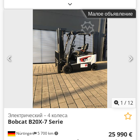
1 600 кг
, высота подъема:
220 мм
, центр тяжести груза:
600
мм
, тип топлива:
электрический
, тип мачты:
другое
,
Малое объявление
строительная высота:
1 300 мм
, напряжение аккумулятора:
25,6 V
, длина вил:
1 150 мм
, общий вес:
400 кг
, 5097670
Chsdpoytldgsfx Al Iea Серийный номер: OBWN3-0000
Характеристики аккумулятора: 25,6 В, 150 Ач.
1
/
12
Электрический – 4 колеса
Bobcat
B20X-7 Serie
25 990 €
Nürtingen
5 700 km