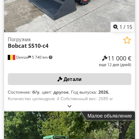
1
/
15
Погрузчик
Bobcat
S510-c4
11 000 €
Deinze
5 740 km
еще 12 дня (дней)
Детали
Состояние:
б/у
, цвет:
другое
, Год выпуска:
2026
,
Количество цилиндров: 4 Собственный вес: 2680 кг
Габаритные размеры (Д x Ш x В): 337 x 172 x 197 см
Система быстрого сменного крепления: да Собственный
Малое объявление
вес: 2680 кг Транспортные габариты: 3378 x 1727 x 1972
мм Chedpfx Aszrv Ulol Isa Марка и модель двигателя:
Kubota V2403 Мощность: 36,5 кВт / 48,9 л. с. Цилиндры: 4
Размер шин: передние и задние колеса: 30×10-16 Ширина