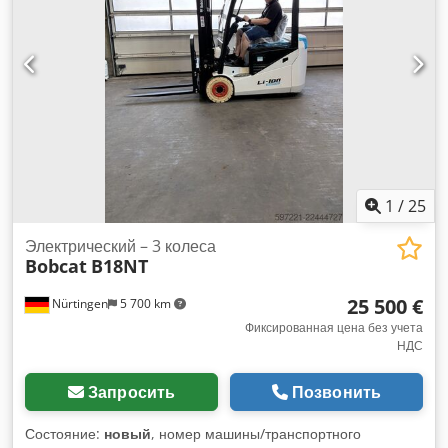
5218640 Chjdpfx Alezp T Auj Iea Серийный номер: FDC0H-
5107-00494
1
/
25
Электрический – 3 колеса
Bobcat
B18NT
25 500 €
Nürtingen
5 700 km
Фиксированная цена без учета
НДС
Запросить
Позвонить
Состояние:
новый
, номер машины/транспортного