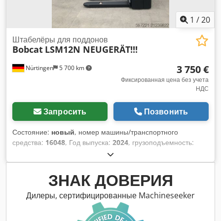
1
/
20
Штабелёры для поддонов
Bobcat
LSM12N NEUGERÄT!!!
3 750 €
Nürtingen
5 700 km
Фиксированная цена без учета
НДС
Запросить
Позвонить
Состояние:
новый
, номер машины/транспортного
средства:
16048
, Год выпуска:
2024
, грузоподъемность:
1 200 кг
, высота подъема:
3 200 мм
, центр тяжести груза:
600 мм
, тип топлива:
электрический
, тип мачты:
Симплекс
, строительная высота:
2 080 мм
, напряжение
ЗНАК ДОВЕРИЯ
аккумулятора:
24 V
, длина вил:
1 150 мм
, общий вес:
576
кг
, 5076939 Серийный номер: OBWNL-002740 Chedpfx
Дилеры, сертифицированные Machineseeker
Alsykc Rre Iea Характеристики аккумулятора: 24 В, 60 Ач.