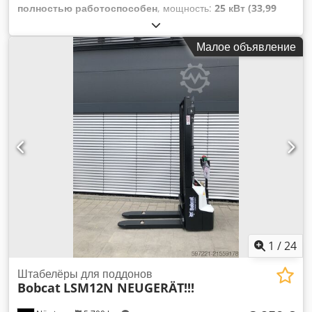
полностью работоспособен
, мощность:
25 кВт (33,99
л.с.)
, Год выпуска:
1990
, моточасы:
5 700 h
, Bobcat 741 с
двигателем Deutz 29,5 л.с. 5700 моточасов, год выпуска ок.
Малое объявление
1990 Ковш Csdpjy Skqwsfx Al Ijha
1
/
24
Штабелёры для поддонов
Bobcat
LSM12N NEUGERÄT!!!