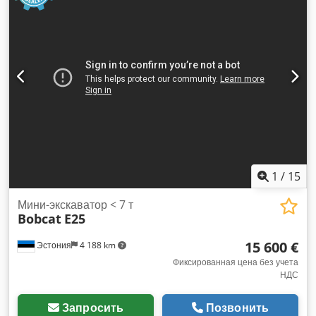
1
/
15
Мини-экскаватор < 7 т
Bobcat
E25
15 600 €
Эстония
4 188 km
Фиксированная цена без учета
НДС
Запросить
Позвонить