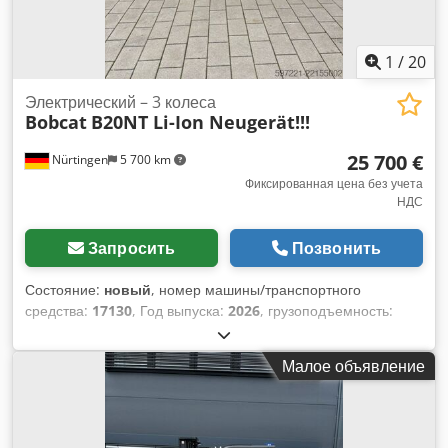
1
/
20
Электрический – 3 колеса
Bobcat
B20NT Li-Ion Neugerät!!!
25 700 €
Nürtingen
5 700 km
Фиксированная цена без учета
НДС
Запросить
Позвонить
Состояние:
новый
, номер машины/транспортного
средства:
17130
, Год выпуска:
2026
, грузоподъемность:
2 000 кг
, высота подъема:
4 800 мм
, свободный ход
подъема:
1 484 мм
, центр тяжести груза:
500 мм
, тип
Малое объявление
топлива:
электрический
, тип мачты:
триплекс
,
строительная высота:
2 215 мм
, напряжение аккумулятора:
51,2 V
, длина вил:
1 200 мм
, размер передней шины:
200/50-10 non-marking
, размер задней шины:
16x6-8 non