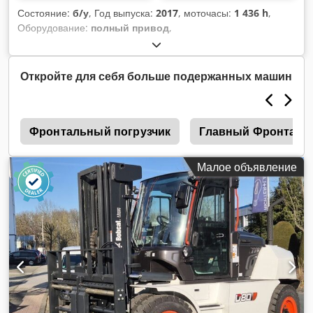
Состояние:
б/у
, Год выпуска:
2017
, моточасы:
1 436 h
,
Оборудование:
полный привод
,
Откройте для себя больше подержанных машин
ы
Фронтальный погрузчик
Главный Фронталь
Малое объявление