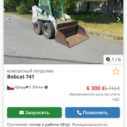
ковша: 1730 мм Оснащение: механическое устройство
быстрого сменного крепления Дополнительная функция:
Отсутствует сертификация CE или регистрация Отсутствует
документация
1
/
6
компактный погрузчик
Bobcat
741
6 300 €
Výčapy
5 354 km
6 710 €
Фиксированная цена без учета
НДС
Запросить
Позвонить
Состояние:
готов к работе (б/у)
, Функциональность: