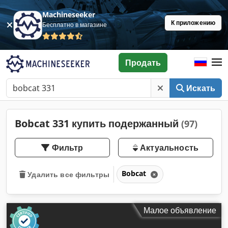
Machineseeker
К приложению
Бесплатно в магазине
Продать
Искать
Bobcat 331 купить подержанный
(97)
Фильтр
Актуальность
Bobcat
Удалить все фильтры
Малое объявление