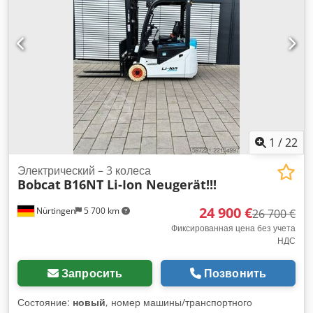
marking
, общий вес:
3 790 кг
, 5174822 Серийный номер:
OBA07-000027 Характеристики аккумулятора: 51,2 В, 277
А·ч. Chjdpozfd D Iefx Al Ioa
1
/
22
Электрический – 3 колеса
Bobcat
B16NT Li-Ion Neugerät!!!
24 900 €
Nürtingen
5 700 km
26 700 €
Фиксированная цена без учета
НДС
Запросить
Позвонить
Состояние:
новый
, номер машины/транспортного