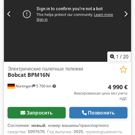
1
/
20
Электрические палетные тележки
Bobcat
BPM16N
4 990 €
Nürtingen
5 700 km
Фиксированная цена без учета
НДС
Запросить
Позвонить
Состояние:
новый
, номер машины/транспортного
средства:
5097670
, Год выпуска:
2025
, грузоподъемность: