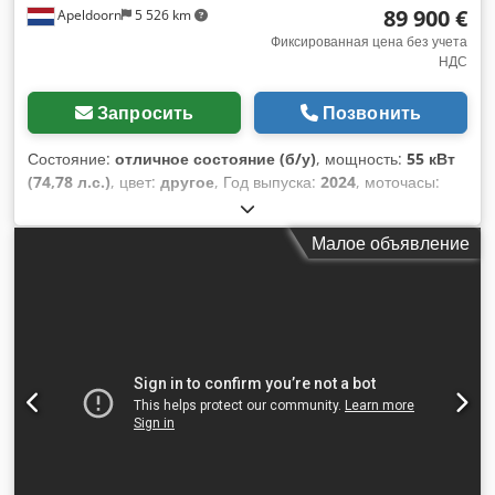
89 900 €
Apeldoorn
5 526 km
Фиксированная цена без учета
НДС
Запросить
Позвонить
Состояние:
отличное состояние (б/у)
, мощность:
55 кВт
(74,78 л.с.)
, цвет:
другое
, Год выпуска:
2024
, моточасы:
1 192 h
, Оборудование:
кондиционер
, Год выпуска: 2024
Собственный вес: 4 898 кг Тип шасси: жесткая рама
Малое объявление
Рулевое управление: руль Марка двигателя: Bobcat
Система быстрого смены навесного оборудования: да
Сертификация CE: да Техническое состояние: очень
хорошее Внешнее состояние: очень хорошее =
Дополнительные опции и принадлежности = - Рабочие
фары - Вентилятор - Резиновые гусеницы - Повышенный
поток Credpfjyl Iulox Akbof - Гидравлический быстросъем -
Радио с Bluetooth - Сигнальный маяк - Две скорости =
Примечания = Трансмиссия Этап/стандарт выбросов: Stage
V / Tier IV final Общее Страна производства: США
Состояние Тип CE: CE Использованный Bobcat T76 с новым