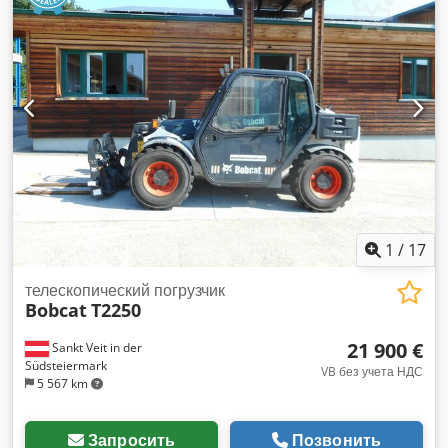
1
/
17
телескопический погрузчик
Bobcat
T2250
21 900 €
Sankt Veit in der
Südsteiermark
VB без учета НДС
5 567 km
Запросить
Позвонить