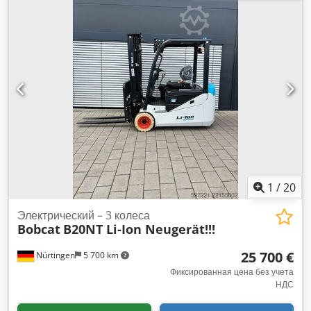
триплекс
, строительная высота:
2 180 мм
, напряжение
аккумулятора:
48 V
, длина вил:
1 200 мм
, размер передней
шины:
23X9-10
, размер задней шины:
18X7-8
, общий вес:
3 552 кг
, 5141046 Серийный номер: FBA47-4880-01823
Csdpfx Asy Hau Iokbjrf Характеристики аккумулятора: 48 В,
600 Ач, литиевый.
1
/
20
Электрический – 3 колеса
Bobcat
B20NT Li-Ion Neugerät!!!
25 700 €
Nürtingen
5 700 km
Фиксированная цена без учета
НДС