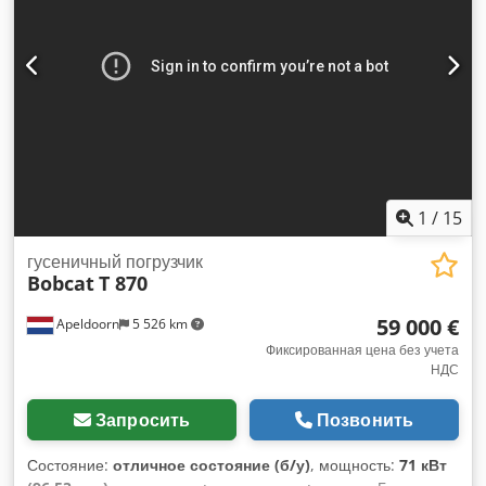
Система быстрой смены: Да Маркировка CE: да Состояние
Техническое состояние: очень хорошее Внешнее
состояние: очень хорошее = Дополнительные опции и
принадлежности = - 3-й гидравлический контур - Рабочая
фара - Вентилятор Crsdpfx Akjy U Ntvebof - Крылья - Вилы
для паллет - Быстрая смена - Сигнальный маяк - Опорные
ноги = Примечания = Привод Экологический стандарт
(Tier): Stage V / Tier IV final Общее Страна производства:
Франция
1
/
15
гусеничный погрузчик
Bobcat
T 870
59 000 €
Apeldoorn
5 526 km
Фиксированная цена без учета
НДС
Запросить
Позвонить
Состояние:
отличное состояние (б/у)
, мощность:
71 кВт