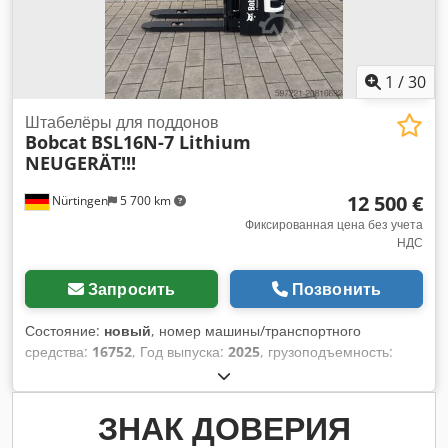
1
/
30
Штабелёры для поддонов
Bobcat
BSL16N-7 Lithium
NEUGERÄT!!!
12 500 €
Nürtingen
5 700 km
Фиксированная цена без учета
НДС
Запросить
Позвонить
Состояние:
новый
, номер машины/транспортного
средства:
16752
, Год выпуска:
2025
, грузоподъемность:
1 600 кг
, высота подъема:
5 520 мм
, свободный ход
подъема:
1 820 мм
, центр тяжести груза:
600 мм
, тип
топлива:
электрический
, тип мачты:
триплекс
,
ЗНАК ДОВЕРИЯ
строительная высота:
2 408 мм
, напряжение аккумулятора: