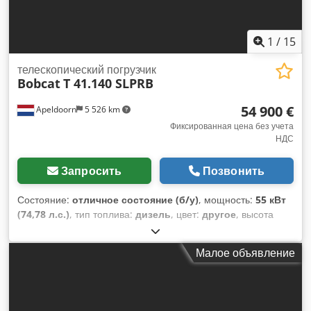
1
/
15
телескопический погрузчик
Bobcat
T 41.140 SLPRB
54 900 €
Apeldoorn
5 526 km
Фиксированная цена без учета
НДС
Запросить
Позвонить
Состояние:
отличное состояние (б/у)
, мощность:
55 кВт
(74,78 л.с.)
, тип топлива:
дизель
, цвет:
другое
, высота
подъема:
13 700 мм
, тип мачты:
триплекс
, Год выпуска:
2022
, моточасы:
1 210 h
, Общая информация Год выпуска:
Малое объявление
2022 Техническая информация Количество цилиндров: 4
Тип двигателя: Bobcat D34 Собственный вес: 10 180 кг
Габариты (Д x Ш x В): 611 x 242 x 252 см Функциональность
Грузоподъемность: 4 100 кг Максимальный вылет: 940 см