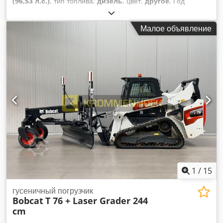
(96,53 л.с.)
, тип топлива:
дизель
, цвет:
другое
, Год
выпуска:
2021
, моточасы:
3 534 h
, Оборудование:
кондиционер
, Год выпуска: 2021 Собственный вес: 5 863
Малое объявление
кг Габариты (Д x Ш x В): 390 x 215 x 212 см Рулевое
управление: Жесткое Тип двигателя: Bobcat D34
Быстросъемная система: Да Сертификация CE: да
Техническое состояние: очень хорошее Внешнее
состояние: очень хорошее = Дополнительные опции и
оборудование = - 3-й гидравлический контур - Рабочая
фара(ы) - Резиновые гусеницы - Высокий поток -
Гидравлический быстросъем - Радио = Примечания =
Трансмиссия Экологический стандарт: Stage IV / Tier IV
final Общее Страна производства: США Состояние CE-тип:
CE Дополнительная гидравлика High Flow, 2 скорости
движения, подвеска ходовой части, дополнительные
рабочие фары, гидравлический быстросъем, радио,
сиденье с пневмоподвеской, оригинальная окраска!
1
/
15
Crsdpoyc Nxtsfx Akbof
гусеничный погрузчик
Bobcat
T 76 + Laser Grader 244
cm