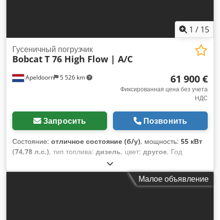
1
/
15
Гусеничный погрузчик
Bobcat
T 76 High Flow | A/C
61 900 €
Apeldoorn
5 526 km
Фиксированная цена без учета
НДС
Запросить
Позвонить
Состояние:
отличное состояние (б/у)
, мощность:
55 кВт
(74,78 л.с.)
, тип топлива:
дизель
, цвет:
другое
, Год
выпуска:
2024
, моточасы:
1 231 h
, Оборудование:
кондиционер
, Техническая информация Количество
Малое объявление
цилиндров: 4 Рабочий объём двигателя: 2 400 куб. см
Рулевое управление: жёсткое Марка двигателя: Bobcat
Собственный вес: 4 898 кг Габариты (Д x Ш x В): 390 x 186 x
206 см Функциональность Система быстросъёма: Да CE-