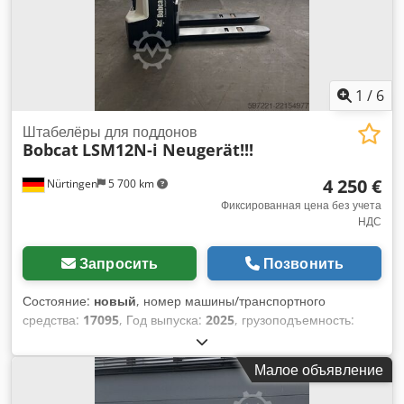
1
/
6
Штабелёры для поддонов
Bobcat
LSM12N-i Neugerät!!!
4 250 €
Nürtingen
5 700 km
Фиксированная цена без учета
НДС
Запросить
Позвонить
Состояние:
новый
, номер машины/транспортного
средства:
17095
, Год выпуска:
2025
, грузоподъемность:
1 200 кг
, высота подъема:
2 900 мм
, центр тяжести груза:
600 мм
, тип топлива:
электрический
, тип мачты:
Малое объявление
Симплекс
, строительная высота:
1 970 мм
, напряжение
аккумулятора:
24 V
, длина вил:
1 150 мм
, общий вес:
665