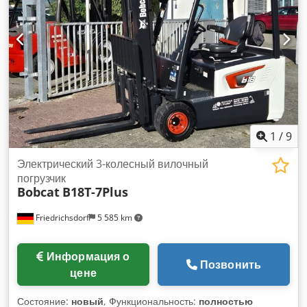
принадлежности = - 3-й гидравлический контур -
Вентилятор = Примечания = Трансмиссия Экологический
стандарт: Stage IV / Tier IV final Состояние Тип CE: CE
Crsdjy D D Rzspfx Akbef Закрытая кабина с отоплением,
управление джойстиком SJC, новые резиновые гусеницы,
делюкс-дисплей
1
/
9
Электрический 3-колесный вилочный
погрузчик
Bobcat
B18T-7Plus
Friedrichsdorf
5 585 km
Информация о
Позвонить
цене
Состояние:
новый
, Функциональность:
полностью