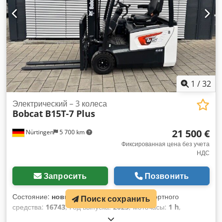
1
/
32
Электрический – 3 колеса
Bobcat
B15T-7 Plus
21 500 €
Nürtingen
5 700 km
Фиксированная цена без учета
НДС
Запросить
Позвонить
Состояние:
новый
, номер машины/транспортного
Поиск сохранить
средства:
16743
, Год выпуска:
2023
, моточасы:
1 h
,
грузоподъемность:
1 500 кг
, высота подъема:
4 750 мм
,