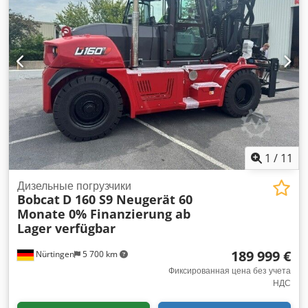
003130 Характеристики аккумулятора: 24 В, 60 Ач. Cjdpfoyv
S Rmox Akbjrf
1
/
11
Дизельные погрузчики
Bobcat
D 160 S9 Neugerät 60
Monate 0% Finanzierung ab
Lager verfügbar
189 999 €
Nürtingen
5 700 km
Фиксированная цена без учета
НДС