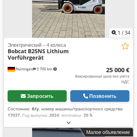
1
/
34
Электрический – 4 колеса
Bobcat
B25NS Lithium
Vorführgerät
25 000 €
Nürtingen
5 700 km
Фиксированная цена без учета
НДС
Запросить
Позвонить
Состояние:
б/у
, номер машины/транспортного средства:
17037
, Год выпуска:
2024
, моточасы:
20 h
,
грузоподъемность:
2 500 кг
, высота подъема:
4 710 мм
,
свободный ход подъема:
1 700 мм
, центр тяжести груза:
Малое объявление
500 мм
, тип топлива:
электрический
, тип мачты: