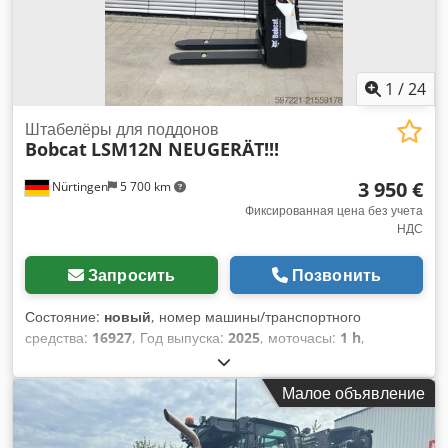
1
/
24
Штабелёры для поддонов
Bobcat
LSM12N NEUGERÄT!!!
3 950 €
Nürtingen
5 700 km
Фиксированная цена без учета
НДС
Запросить
Позвонить
Состояние:
новый
, номер машины/транспортного
средства:
16927
, Год выпуска:
2025
, моточасы:
1 h
,
грузоподъемность:
1 200 кг
, высота подъема:
3 620 мм
,
центр тяжести груза:
600 мм
, тип топлива:
электрический
,
Малое объявление
тип мачты:
Симплекс
, строительная высота:
2 280 мм
,
напряжение аккумулятора:
24 V
, длина вил:
1 150 мм
,
общий вес:
576 кг
, 5108763 Серийный номер: OBWNL-