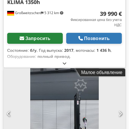
KLIMA 1350h
Полный свободный подъем, Сертификат CE, Внутреннее
зеркало, Поворотный маяк,
39 990 €
Großweitzschen
5 312 km
Фиксированная цена без учета
НДС
Запросить
Позвонить
Состояние:
б/у
, Год выпуска:
2017
, моточасы:
1 436 h
,
Оборудование:
полный привод
,
Малое объявление