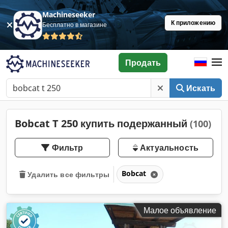
Machineseeker
К приложению
Бесплатно в магазине
Продать
Искать
Bobcat T 250 купить подержанный
(100)
Фильтр
Актуальность
Bobcat
Удалить все фильтры
Малое объявление