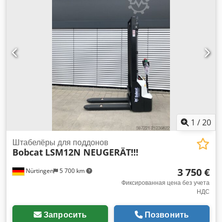
кг
, 5180321 Серийный номер: OBWNR-000081 Cedpfjzfd
Dbsx Akborf Характеристики аккумулятора: 24 В, 60 Ач.
1
/
20
Штабелёры для поддонов
Bobcat
LSM12N NEUGERÄT!!!
3 750 €
Nürtingen
5 700 km
Фиксированная цена без учета
НДС
Запросить
Позвонить