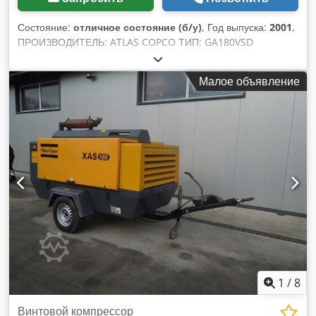
Состояние:
отличное состояние (б/у)
, Год выпуска:
2001
,
ПРОИЗВОДИТЕЛЬ: ATLAS COPCO ТИП: GA180VSD
СЕРИЙНЫЙ НОМЕР: AIF072891 ГОД ВЫПУСКА: 2001
МОЩНОСТЬ (кВт): 181 ПРОИЗВОДИТЕЛЬНОСТЬ (м³/мин):
Малое объявление
ДАВЛЕНИЕ (бар): 12,50 МОТОЧАСЫ (РЕАЛЬНЫЕ/ОБЩИЕ):
85719 ИНВЕРТОР: да ВСТРОЕННЫЙ ОСУШИТЕЛЬ: нет
ТЕПЛООБМЕННИК: нет ОХЛАЖДЕНИЕ (ВОЗДУХ/ВОДА):
воздух УСТАНОВЛЕН НА РЕЗЕРВУАР: нет
ДОКУМЕНТАЦИЯ: нет ПОДКЛЮЧЕНИЕ: 2 1/2 Djdpfx Agszq
An No Uock НОВЫЙ/Б/У: Б/У
1
/
8
Винтовой компрессор