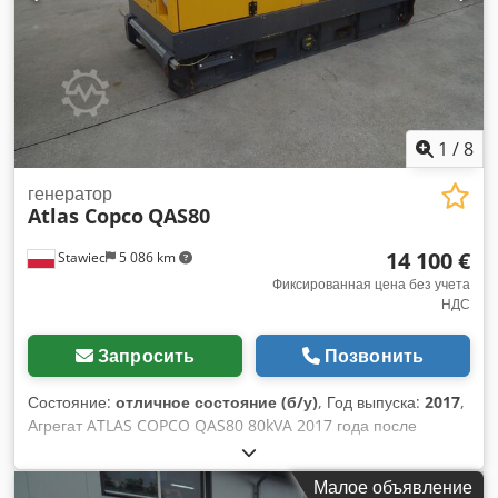
1
/
8
генератор
Atlas Copco
QAS80
14 100 €
Stawiec
5 086 km
Фиксированная цена без учета
НДС
Запросить
Позвонить
Состояние:
отличное состояние (б/у)
, Год выпуска:
2017
,
Агрегат ATLAS COPCO QAS80 80kVA 2017 года после
сервиса Технические данные: Мощность: 80 кВА (64 кВт);
год выпуска: 2017; двигатель PERKINS; наработка: 2870
Малое объявление
часов Dedpfxszdc Evj Ag Usck Агрегат полностью исправен