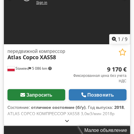
1
/
9
передвижной компрессор
Atlas Copco
XAS58
9 170 €
Stawiec
5 086 km
Фиксированная цена без учета
НДС
Запросить
Позвонить
Состояние:
отличное состояние (б/у)
, Год выпуска:
2018
,
ATLAS COPCO КОМПРЕССОР XAS58 3,0м3/мин 2018р
Дизельный компрессор ATLAS COPCO XAS 58 машина
после сервисного обслуживания Технические данные:
Малое объявление
Dodpfotyk Svjx Ag Uock производительность 3,00 м3/мин;