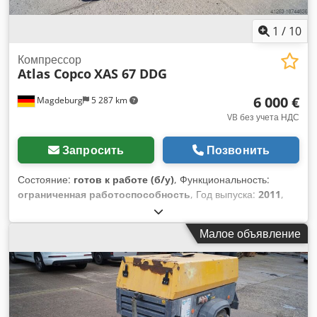
1
/
10
Компрессор
Atlas Copco
XAS 67 DDG
6 000 €
Magdeburg
5 287 km
VB без учета НДС
Запросить
Позвонить
Состояние:
готов к работе (б/у)
, Функциональность:
ограниченная работоспособность
, Год выпуска:
2011
,
моточасы:
1 192 h
, Оборудование:
сажевый фильтр
,
Компрессор Atlas Copco XAS 67 DDG, год выпуска 2011,
Малое объявление
наработка 1192 часа, объемный расход 3,5 м³, аварийное
питание 12,5 кВА, соединения 1 x 230 вольт, 2 x 400 вольт,
серийный номер YA3062566B0165583, имеется одобрение,
предохранитель перегорает при включении аварийного
питания, фильтр сажи SMF-MR на выходе Dcodpfx Agev
Rbufe Ujk