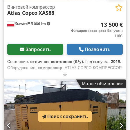
Винтовой компрессор
Atlas Copco
XAS88
13 500 €
Stawiec
5 086 km
Фиксированная цена без учета
НДС
Запросить
Позвонить
Состояние:
отличное состояние (б/у)
, Год выпуска:
2019
,
Оборудование:
компрессор
, ATLAS COPCO КОМПРЕССОР
XAS88 5.2m3 2019 Дизельный компрессор ATLAS COPCO
XAS 88 полностью обслужен Технические данные:
Малое объявление
производительность 5,20 м3/мин; рабочее давление 7 Бар;
год производства 2019; двигатель KUBOTA пробег 1519ч!!!
компрессор полностью готов к работе чистая цена: 58800 zł
цена брутто: 72324 zł Dcodpfx Aerdf Swjg Ujk Ниже
приведена ссылка на видео, демонстрирующее работу
Поиск сохранить
машины