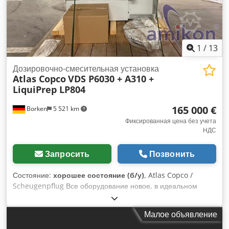
1
/
13
Дозировочно-смесительная установка
Atlas Copco
VDS P6030 + A310 +
LiquiPrep LP804
165 000 €
Borken
5 521 km
Фиксированная цена без учета
НДС
Запросить
Позвонить
Состояние:
хорошее состояние (б/у)
, Atlas Copco /
Scheugenpflug Все оборудование новое, в идеальном
состоянии. Тип: VDS P6030 Автоматизированная обработка
полного технологического процесса, от загрузки до
Малое объявление
выгрузки. Смешивание двух компонентов (например, смолы
и отвердителя) непосредственно в процессе. Точное