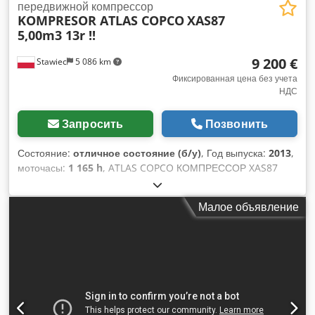
передвижной компрессор
KOMPRESOR ATLAS COPCO
XAS87
5,00m3 13r !!
9 200 €
Stawiec
5 086 km
Фиксированная цена без учета
НДС
Запросить
Позвонить
Состояние:
отличное состояние (б/у)
, Год выпуска:
2013
,
моточасы:
1 165 h
, ATLAS COPCO КОМПРЕССОР XAS87
5,00м3 13р ! Djdpfx Aotu E Eysg Usck Дизельный
компрессор ATLAS COPCO XAS87 после сервисного
Малое объявление
обслуживания Технические данные: производительность
5,00 м3/мин; рабочее давление 7 Бар; год производства
2013; двигатель; KUBOTA пробег 1165ч!!! компрессор
полностью исправен, готов к работе, даем гарантию чистая
цена: 39800 zł цена брутто: 48954 zł Ниже приведена
ссылка на видео, демонстрирующее работу машины