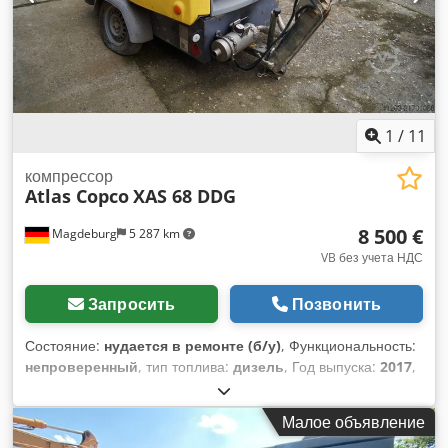
John Deere / 4045HI551 Обработка сжатого воздуха,
состоящая из: Доохладитель сжатого воздуха,
водоотделитель и фильтр PD. Уровень выбросов: Стадия V
Количество цилиндров: 4
1
/
11
компрессор
Atlas Copco
XAS 68 DDG
8 500 €
Magdeburg
5 287 km
VB без учета НДС
Запросить
Позвонить
Состояние:
нудается в ремонте (б/у)
, Функциональность:
непроверенный
, тип топлива:
дизель
, Год выпуска:
2017
,
моточасы:
1 154 h
, Компрессор Atlas Copco XAS 68 DDG,
год выпуска 2017, 1154 моточаса, производительность 3,5
Малое объявление
м³, аварийный генератор 12,5 кВА, подключения: 1 x 230 В,