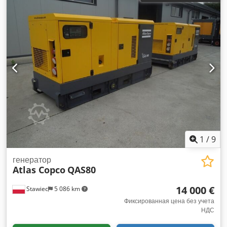
Цена нетто: 59 500 PLN Цена брутто: 73 185 PLN
1
/
9
генератор
Atlas Copco
QAS80
14 000 €
Stawiec
5 086 km
Фиксированная цена без учета
НДС