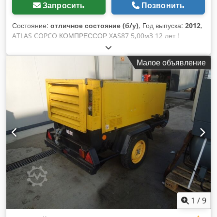
Запросить
Позвонить
Состояние:
отличное состояние (б/у)
, Год выпуска:
2012
,
ATLAS COPCO КОМПРЕССОР XAS87 5,00м3 12 лет !
Дизельный компрессор ATLAS COPCO XAS87 машина после
сервисного обслуживания Технические данные:
Малое объявление
производительность 5,00 м3/мин; Djdpfxotyk Tao Ag Ujck
рабочее давление 7 Бар; год производства 2012; двигатель;
KUBOTA пробег 1397ч!!! компрессор полностью исправен,
готов к работе, даем гарантию чистая цена: 37800 zł цена
брутто: 46494 zł Ниже приведена ссылка на видео,
демонстрирующее работу машины
1
/
9