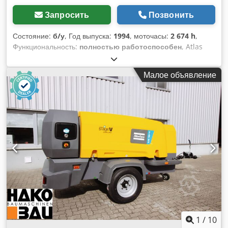
Запросить
Позвонить
Состояние:
б/у
, Год выпуска:
1994
, моточасы:
2 674 h
,
Функциональность:
полностью работоспособен
, Atlas
Copco XAS 55 строительный компрессор / винтовой
компрессор – год выпуска 1994 – включая аксессуары
Малое объявление
Коммерческая продажа передвижного строительного
компрессора Atlas Copco в комплекте! Продаётся
надёжный и прочный винтовой компрессор от признанного
производителя Atlas Copco, модель XAS 55. Устройство
эксплуатировалось в автопарке Fischer Bau GmbH,
установлено на удобном одноосном прицепном шасси с
дышлом и полностью готово к использованию на
строительной площадке. Dcsdpfezbu Rrox Ag Usk Данные
по машине и технические характеристики (по данным с
таблички и приборов): Производитель: Atlas Copco Модель:
XAS 55 Год выпуска: 1994 Наработка: 2 674,5 моточасов (по
оригинальному счетчику VDO) Исполнение: передвижной
компрессор на прицепе (одноосный) В комплект входят (как
на фото): Большая бухта жёлтого пневмошланга с
1
/
10