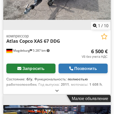
1
/
10
компрессор
Atlas Copco
XAS 67 DDG
6 500 €
Magdeburg
5 287 km
VB без учета НДС
Запросить
Позвонить
Состояние:
б/у
, Функциональность:
полностью
работоспособен
, Год выпуска:
2011
, моточасы:
1 608 h
,
Компрессор Atlas Copco XAS 67 DDG, год выпуска 2011,
1608 часов наработки, объемный поток 3,5 м³, аварийный
Малое объявление
генератор 12,5 кВА, подключения: 1 x 230 В, 2 x 400 В,
серийный номер YA3062565B0165591, свидетельство о
допуске в наличии. Dcodpfx Aezbiiveg Uok