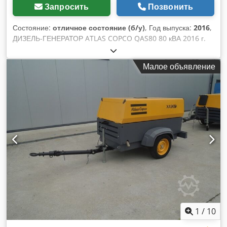
Запросить
Позвонить
Состояние:
отличное состояние (б/у)
, Год выпуска:
2016
,
ДИЗЕЛЬ-ГЕНЕРАТОР ATLAS COPCO QAS80 80 кВА 2016 г.
Технические характеристики: Мощность: 80 кВА (64 кВт);
Год выпуска: 2016; Двигатель PERKINS Наработка: 2950
Малое объявление
часов Генератор полностью исправен Цена нетто: 59 500
PLN Цена брутто: 73 185 PLN Dodpfx Aezcn Dzjg Uock
1
/
10