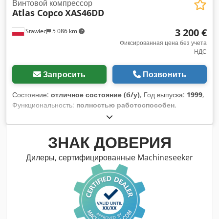
Винтовой компрессор
Atlas Copco
XAS46DD
3 200 €
Stawiec
5 086 km
Фиксированная цена без учета
НДС
Запросить
Позвонить
Состояние:
отличное состояние (б/у)
, Год выпуска:
1999
,
Функциональность:
полностью работоспособен
,
Компрессор DIESEL ATLAS COPCO XAS46DD после
обслуживания! Компрессор зарегистрирован в Польше.
Технические характеристики: производительность 2,60 м3/
ЗНАК ДОВЕРИЯ
мин; рабочее давление 7 Бар; двигатель DEUTZ F2M1011;
наработка 1355 ч! Компрессор полностью исправен, готов к
Дилеры, сертифицированные Machineseeker
работе, гарантия. Цена нетто: 13 500 злотых. Цена брутто:
16 605 злотых. Dsdpfjx A T D Ssx Ag Usck