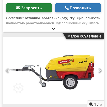
Запросить
Позвонить
Состояние:
отличное состояние (б/у)
, Функциональность:
полностью работоспособен
, Адсорбционный осушитель
ATLAS COPCO CD 80 Технические характеристики: Dodpfx
Agozm Ip Rs Uock производительность: 4800 л/мин;
Малое объявление
осушитель в полностью рабочем состоянии; цена нетто:
3500 злотых; цена брутто: 4305 злотых.
1
/
5