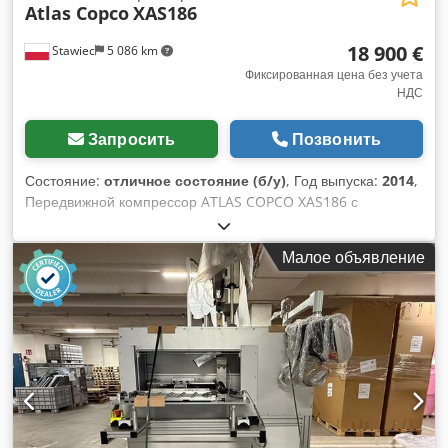
Atlas Copco
XAS186
18 900 €
Stawiec
5 086 km
Фиксированная цена без учета
НДС
Запросить
Позвонить
Состояние:
отличное состояние (б/у)
, Год выпуска:
2014
,
Передвижной компрессор ATLAS COPCO XAS186 с
конечным охладителем, после полного сервисного
обслуживания Технические данные: Производительность:
Малое объявление
11,10 м³/мин; Рабочее давление: 7 Бар; Год выпуска: 2014
Двигатель: DEUTZ Пробег: Компрессор полностью
исправен, готов к работе, гарантия Нетто-цена: 79 500
злотых Брутто-цена: 97 785 злотых Машина импортирована
в идеальном состоянии Ниже ссылки на видео.
Dcjdpfoyfnwgex Ag Ujk