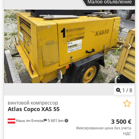
Малое объявление
м³, аварийная мощность 12,5 Ква, соединения 1 x 230
Вольт, 2 x 400 Вольт, сер.номер YA3062560C0250310
Dodpfsu Dh Tljx Ag Ujck
1
/
8
винтовой компрессор
Atlas Copco
XAS 55
3 500 €
Haus im Ennstal
5 601 km
Фиксированная цена без учета
НДС