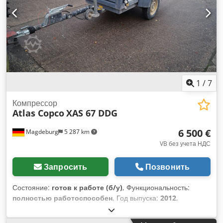
1
/
7
Компрессор
Atlas Copco
XAS 67 DDG
6 500 €
Magdeburg
5 287 km
VB без учета НДС
Запросить
Позвонить
Состояние:
готов к работе (б/у)
, Функциональность:
полностью работоспособен
, Год выпуска:
2012
,
моточасы:
1 680 h
, Компрессор Atlas Copco XAS 67 DDG,
год выпуска 2012, 1680 часов работы, объемный расход 3,5