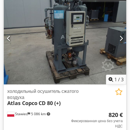
1
/
3
холодильный осушитель сжатого
воздуха
Atlas Copco
CD 80 (+)
820 €
Stawiec
5 086 km
Фиксированная цена без учета
НДС