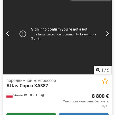
рабочее давление 7 Бар; год выпуска 2018; двигатель
KUBOTA пробег 681ч!!! компрессор полностью готов к
работе чистая цена: 39500 zł цена брутто: 48585 zł Ниже
приведена ссылка на видео, демонстрирующее работу
машины
1
/
9
передвижной компрессор
Atlas Copco
XAS87
8 800 €
Stawiec
5 086 km
Фиксированная цена без учета
НДС