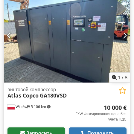
2 x 400 В, серийный номер YA3064303H0461812, ось
погнута, компрессор в остальном исправен, имеется допуск
(ABE). Dcodey Aktaspfx Ag Uek
1
/
8
винтовой компрессор
Atlas Copco
GA180VSD
10 000 €
Wilków
5 106 km
EXW Фиксированная цена без
учета НДС
Запросить
Позвонить