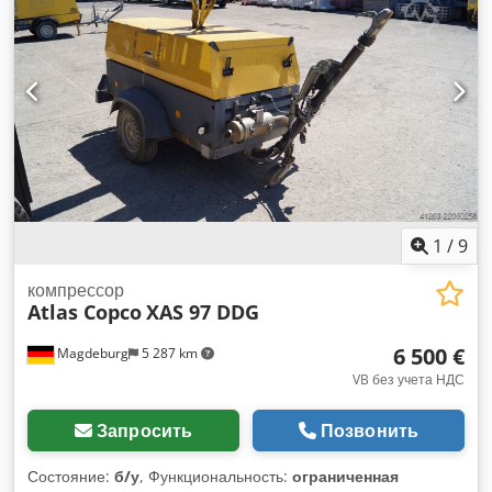
1
/
9
компрессор
Atlas Copco
XAS 97 DDG
6 500 €
Magdeburg
5 287 km
VB без учета НДС
Запросить
Позвонить
Состояние:
б/у
, Функциональность:
ограниченная