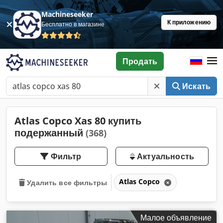
Machineseeker
К приложению
Бесплатно в магазине
Продать
Искать
Atlas Copco Xas 80 купить
подержанный
(368)
Фильтр
Актуальность
Atlas Copco
Удалить все фильтры
Малое объявление