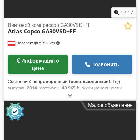
1
/
17
Винтовой компрессор GA30VSD+FF
Atlas Copco
GA30VSD+FF
Hohenems
5 792 km
Информация о
Позвонить
цене
Состояние:
непроверенный (использованный)
, Год
выпуска:
2014
, моточасы:
43 965 h
, Функциональность:
полностью работоспособен
, Б/у компрессор Atlas Copco
GA30VSD+FF Встроенный осушитель Встроенный частотный
Малое объявление
преобразователь 30 кВт 13 бар 5,85 м³/мин Dcsdpfx Ahjxu
Ibcjlek Год выпуска: 2014 Наработка: 43965 часов