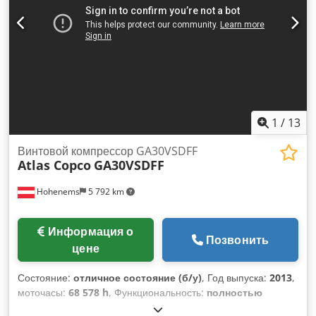
1
/
13
Винтовой компрессор GA30VSDFF
Atlas Copco
GA30VSDFF
Hohenems
5 792 km
Информация о
Позвонить
цене
Состояние:
отличное состояние (б/у)
, Год выпуска:
2013
,
моточасы:
68 578 h
, Функциональность:
полностью
работоспособен
, Винтовой компрессор Atlas Copco