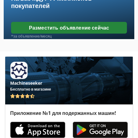
покупателей
Atlas Copco Ga 160
Atlas Copco Ga 18
Разместить объявление сейчас
Atlas Copco Ga 22
*за объявление/месяц
Atlas Copco Ga 22 Ff
Atlas Copco Ga 30 Ff
Atlas Copco Ga 308
Machineseeker
Atlas Copco Ga 37
Бесплатно в магазине
Atlas Copco Ga 408
Atlas Copco Ga 45
Приложение №1 для подержанных машин!
Atlas Copco Ga 708
Atlas Copco Ga 808