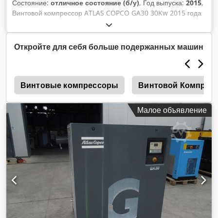
Состояние:
отличное состояние (б/у)
, Год выпуска:
2015
,
Винтовой компрессор ATLAS COPCO GA30 30Kw 2015 года
выпуска! Винтовой компрессор ATLAS COPCO GA30 с
теплообменником после сервисного обслуживания
Dsdpetqc I Isfx Ahlsck Технические данные:
Откройте для себя больше подержанных машин
производительность: 5,40 м3/мин; двигатель 30 кВт,;
максимальное давление 7,5 бар; год;2015 пробег;8114ч!!!
23500 чистыми 28905 брутто Компрессор полностью
й
исправен, готов к работе, гарантия мы предоставляем
Винтовые компрессоры
Винтовой Компрес
сервисное обслуживание.
Малое объявление