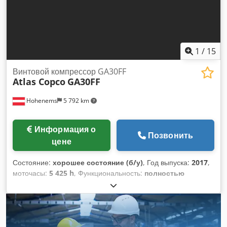
1
/
15
Винтовой компрессор GA30FF
Atlas Copco
GA30FF
Hohenems
5 792 km
Информация о
Позвонить
цене
Состояние:
хорошее состояние (б/у)
, Год выпуска:
2017
,
моточасы:
5 425 h
, Функциональность:
полностью
работоспособен
, Винтовой компрессор Atlas Copco
GA30FF Интегрированная осушитель. 30 кВт Dsdpfx Aey
Tvd Sohlsck 9,75 бар 4,79 м³/мин Год выпуска: 2017
Наработка: 5 425 часов