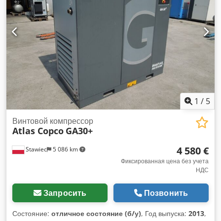
мы предоставляем сервисное обслуживание.
1
/
5
Винтовой компрессор
Atlas Copco
GA30+
4 580 €
Stawiec
5 086 km
Фиксированная цена без учета
НДС
Запросить
Позвонить
Состояние:
отличное состояние (б/у)
, Год выпуска:
2013
,