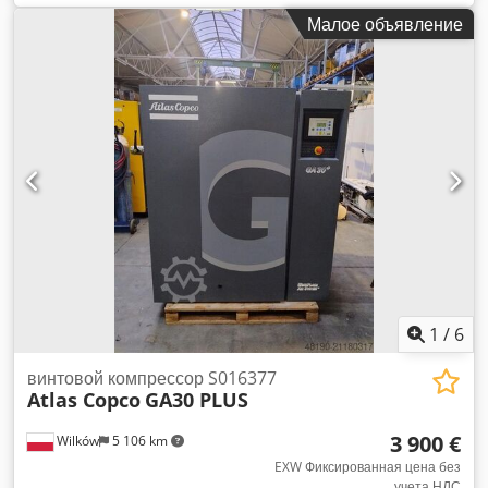
GA30VSDFF Инвертор и осушитель интегрированы. 30 кВт
Малое объявление
12,80 бар 5,58 м³/мин Год выпуска: 2013 Наработка: 68 578
часов Dcedpeyzftfsfx Ahlsk
1
/
6
винтовой компрессор S016377
Atlas Copco
GA30 PLUS
3 900 €
Wilków
5 106 km
EXW Фиксированная цена без
учета НДС