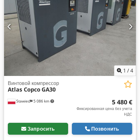
1
/
4
Винтовой компрессор
Atlas Copco
GA30
5 480 €
Stawiec
5 086 km
Фиксированная цена без учета
НДС
Запросить
Позвонить