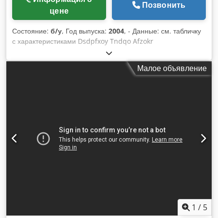
Позвонить
цене
Состояние:
б/у
, Год выпуска:
2004
, - Данные: см. табличку
с характеристиками Dsdpfxoy Tndqo Afzokr
Малое объявление
1
/
5