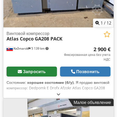
1
/
12
Винтовой компрессор
Atlas Copco
GA208 PACK
2 900 €
Kežmarok
5 139 km
Фиксированная цена без учета
НДС
Запросить
Позвонить
Состояние:
хорошее состояние (б/у)
, Я продаю винтовой
компрессор: Dedpomk E Drofx Afzokr Atlas Copco GA208
PACK Двигатель - 18,5кВт, производительность - 2,6 м3/
мин, сжатый воздух макс.8 бар Размеры: 2200 x 1140 x
Малое объявление
1250 мм 38370 рабочих часов Все в рабочем состоянии.