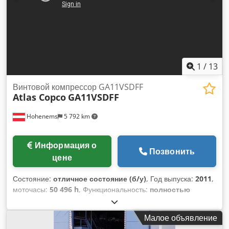
1
/
13
Винтовой компрессор GA11VSDFF
Atlas Copco
GA11VSDFF
Hohenems
5 792 km
Информация о
Позвонить
цене
Состояние:
отличное состояние (б/у)
, Год выпуска:
2011
,
моточасы:
50 496 h
, Функциональность:
полностью
работоспособен
, Винтовой компрессор Atlas Copco
GA11VSDFF Инвертор и осушитель интегрированы 11 кВт
Малое объявление
12,75 бар 1,84 м3/мин Год выпуска: 2011 Djdpfx Ajy