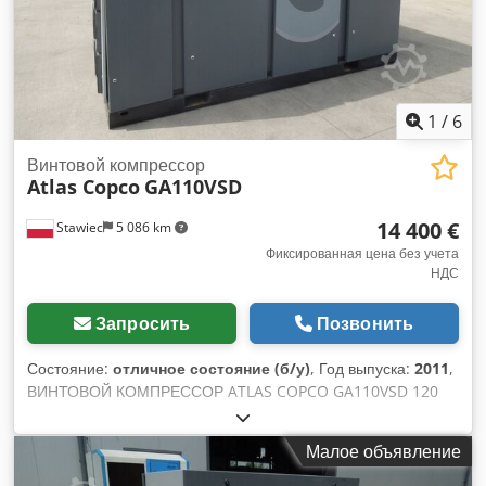
1
/
6
Винтовой компрессор
Atlas Copco
GA110VSD
14 400 €
Stawiec
5 086 km
Фиксированная цена без учета
НДС
Запросить
Позвонить
Состояние:
отличное состояние (б/у)
, Год выпуска:
2011
,
ВИНТОВОЙ КОМПРЕССОР ATLAS COPCO GA110VSD 120
кВт 2011 Винтовой компрессор ATLAS COPCO GA110VSD
машина с инвертором и теплообменником Технические
Малое объявление
данные: производительность: 18,72 м3/мин; двигатель 120
кВт; макс. давление 10 бар; пробег; 17483 ч Dsdetqdlpspfx