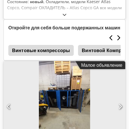
Состояние:
новый
, Охладители, модели Kaeser Atlas
Copco, Compair ОХЛАДИТЕЛЬ – Atlas Copco GA все модели
ОХЛАДИТЕЛЬ – KAESER все модели Djdpfx Afjx I E Ayezskr
МАСЛЯНЫЙ ОХЛАДИТЕЛЬ
Откройте для себя больше подержанных машин
ы
Винтовые компрессоры
Винтовой Компрес
Малое объявление