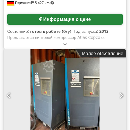
Германия
5 427 km
Информация о цене
Состояние:
готов к работе (б/у)
, Год выпуска:
2013
,
Предлагается винтовой компрессор Atlas Copco со
встроенным холодильным осушителем. Характеристики:
мощность – 11 кВт, частота вращения двигателя – 7700 об/
Малое объявление
мин, рабочее давление – 12,75 бар, производительность –
32 л/с, регулировка скорости вращения, наработка – 9035
часов, вес – 271 кг. Возможен осмотр на месте. Dsdpfx
Afezq Ec Nozekr