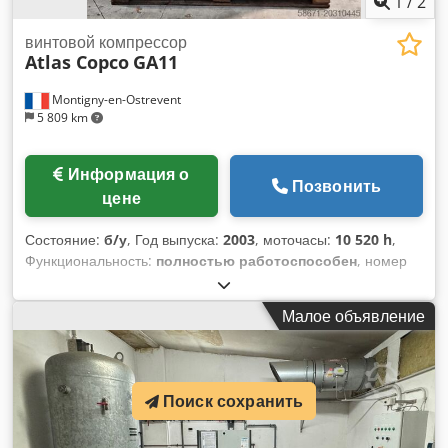
1
/
2
винтовой компрессор
Atlas Copco
GA11
Montigny-en-Ostrevent
5 809 km
Информация о
Позвонить
цене
Состояние:
б/у
, Год выпуска:
2003
, моточасы:
10 520 h
,
Функциональность:
полностью работоспособен
, номер
машины/транспортного средства:
AII147591
, мощность:
7
кВт (9,52 л.с.)
, тип топлива:
электрический
, рабочее
Малое объявление
давление:
7 балка
, тип охлаждения:
воздух
,
Оборудование:
Идентификационная табличка в
наличии, компрессор, система сжатого воздуха
,
Смазанный компрессор ATLAS COPCO GA11 2001 года —
Поиск сохранить
это надежное и высокоэффективное оборудование,
идеально подходящее для различных промышленных