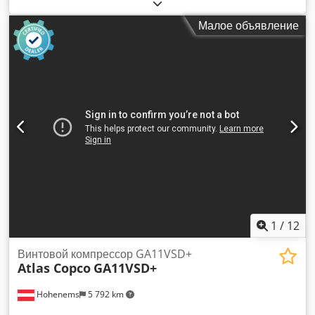
давление:
10 балка
, Компрессорная система, состоящая
из: Винтовой компрессор: Atlas Copco GA11VSD+
Малое объявление
Холодильная сушилка: Atlas Copco FD70 Аккумулятор
давления Овамат 4 Dkedpfx Afjvu A Hdszor винтовой
компрессор с масляным впрыском с плавной регулировкой
скорости Макс. рабочее давление: 10,0 бар. Мощность
двигателя: 11 кВт Объемный расход: 25,5-115,2 м³/ч.
Наработка диспетчера: 61 837 ч. Часы работы: 21 094 ч.
Запусков двигателя: 267 928 Циклы нагрузки: 315 576
1
/
12
Винтовой компрессор GA11VSD+
Atlas Copco
GA11VSD+
Hohenems
5 792 km