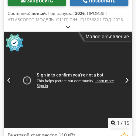
Запросить
Позвонить
Состояние:
новый
, Год выпуска:
2026
, ПРОИЗВ.:
ATLASCOPCO МОДЕЛЬ: G11FF С/Н: ITJ1036821 ГОД: 2026
МОЩНОСТЬ (кВт): 11 ПРОИЗВОДИТЕЛЬНОСТЬ (м3/мин):
1,51 ДАВЛЕНИЕ (бар): 9,75 ЧАСЫ (ДОК/ОБЩИЕ): 0
Малое объявление
ЧАСТОТНЫЙ ПРЕОБРАЗОВАТЕЛЬ: нет ВСТРОЕННЫЙ
ОСУШИТЕЛЬ: да, R513a 0,5кг ТЕПЛООБМЕННИК: нет
ОХЛАЖДЕНИЕ (ВОЗДУХ/ВОДА): воздух Dkjdpfxjy Sitks Afzer
НА РЕЗЕРВУАРЕ: да, 500 л ДОКУМЕНТЫ: да
ПОДКЛЮЧЕНИЕ: 1 НОВЫЙ/Б/У: НОВЫЙ
1
/
15
Винтовой компрессор 110 кВт