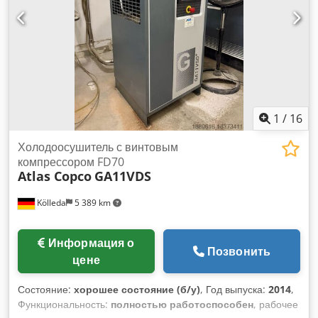
Бывшее в употреблении, в отличном состоянии и готово к
немедленному использованию. Dsdpfjzdqz Dox Afzskr По
предварительной договоренности компрессор можно
осмотреть и проверить в рабочем состоянии на месте, в
городе Киль.
1
/
16
Холодоосушитель с винтовым
компрессором FD70
Atlas Copco
GA11VDS
Kölleda
5 389 km
Информация о
Позвонить
цене
Состояние:
хорошее состояние (б/у)
, Год выпуска:
2014
,
Функциональность:
полностью работоспособен
, рабочее