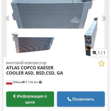
1
/
1
винтовой компрессор
ATLAS COPCO KAESER
COOLER
ASD, BSD,CSD, GA
Wilków
5 106 km
Информация о
Позвонить
цене