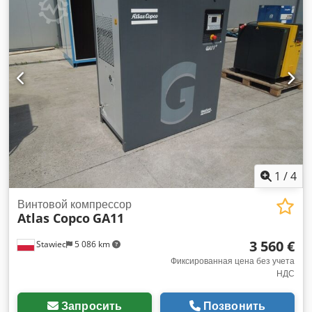
Afzokr год; 2011 Полностью функциональный компрессор,
готов к работе, гарантия мы предоставляем сервисное
обслуживание.
1
/
4
Винтовой компрессор
Atlas Copco
GA11
3 560 €
Stawiec
5 086 km
Фиксированная цена без учета
НДС
Запросить
Позвонить