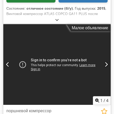
Состояние:
отличное состояние (б/у)
, Год выпуска:
2015
,
Винтовой компрессор ATLAS COPCO GA11 PLUS после
сервисного обслуживания Технические данные:
производительность: 2,03 м3/мин; мощность двигателя;11
Малое объявление
кВт,; макс. давление;8,5 бар; пробег;7824 ч год 2015 15200
нетто Dkjdpfx Afswtf R Ujzer 18696 брутто Компрессор
полностью работоспособен.; мы предоставляем сервисное
обслуживание.
1
/
4
поршневой компрессор