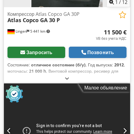
1
/
12
Компрессор Atlas Copco GA 30P
Atlas Copco GA 30 P
11 500 €
Lingen
5 441 km
VB без учета НДС
Запросить
Позвонить
Состояние:
отличное состояние (б/у)
, Год выпуска:
2012
,
моточасы:
21 000 h
, Винтовой компрессор, ресивер для
сжатого воздуха, осушитель, маслоотделитель, место
расположения Мюльхайм-ан-дер-Рур Dksdpfowr Nnbox
Малое объявление
Afzjr