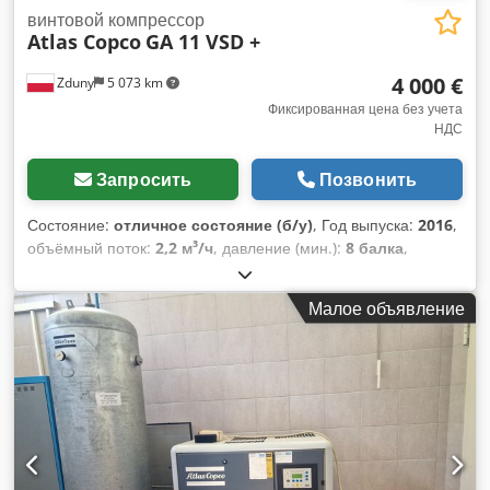
винтовой компрессор
Atlas Copco
GA 11 VSD +
4 000 €
Zduny
5 073 km
Фиксированная цена без учета
НДС
Запросить
Позвонить
Состояние:
отличное состояние (б/у)
, Год выпуска:
2016
,
объёмный поток:
2,2 м³/ч
, давление (мин.):
8 балка
,
Винтовой компрессор ATLAS COPCO GA 11 VSD + С
регулируемой скоростью (с частотным преобразователем)
Малое объявление
Двигатель 11 кВт Производительность 1,95 м³/мин
Давление 13 бар Год выпуска 2016 Djdpfx Afeytyh Hozekr
Наработка 9270 моточасов