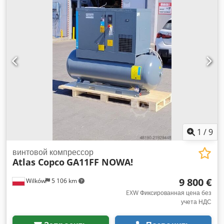
Ipcwofzekr Наработка: 50 496 часов
1
/
9
винтовой компрессор
Atlas Copco
GA11FF NOWA!
9 800 €
Wilków
5 106 km
EXW Фиксированная цена без
учета НДС