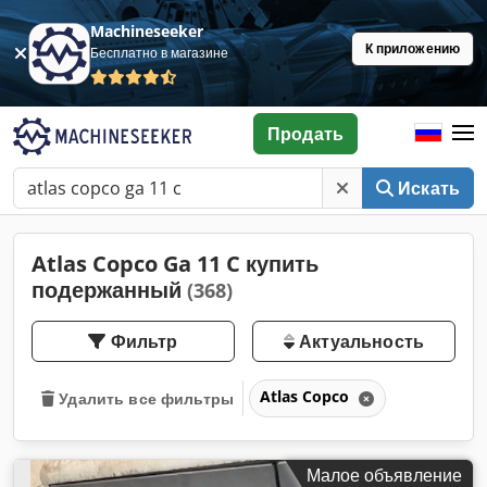
Machineseeker
К приложению
Бесплатно в магазине
Продать
Искать
Atlas Copco Ga 11 C купить
подержанный
(368)
Фильтр
Актуальность
Atlas Copco
Удалить все фильтры
Малое объявление