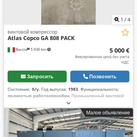
1
/
4
винтовой компрессор
Atlas Copco
GA 808 PACK
5 000 €
Barzio
5 930 km
Фиксированная цена без учета
НДС
Запросить
Позвонить
Состояние:
б/у
, Год выпуска:
1983
, Функциональность:
полностью работоспособен
, Промышленный винтовой
компрессор Atlas Copco – 75 кВт – 7,5 м³/мин – 8 бар В
наличии промышленный винтовой компрессор Atlas Copco
Малое объявление
серии GA, предназначенный для непрерывной тяжелой
работы в промышленных условиях. Компрессор установлен
в шумоизолированном кожухе с открывающимися
панелями, что обеспечивает легкий доступ для