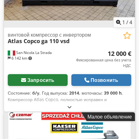
1
/
4
винтовой компрессор с инвертором
Atlas Copco
ga 110 vsd
12 000 €
San Nicola La Strada
6 142 km
Фиксированная цена без учета
НДС
Запросить
Позвонить
Состояние:
б/у
, Год выпуска:
2014
, моточасы:
39 000 h
,
Компрессор Atlas Copco, полностью исправен и
малошумный (мы являемся официальными дилерами).
Основные характеристики: Макс. давление: 10 бар
Малое объявление
Производительность: 19 200 л/мин Мощность: 110 кВт / 150
л.с. Dodpszc Hmhsfx Afzjkr