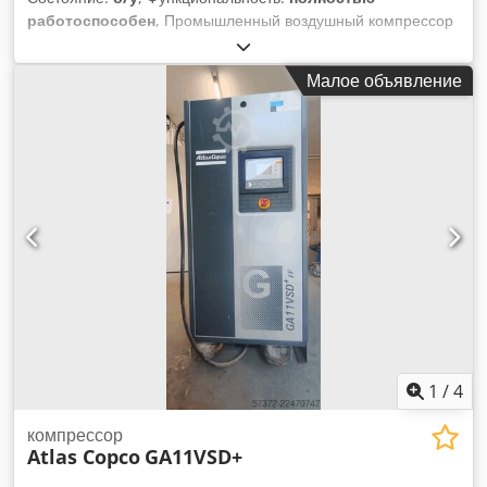
работоспособен
, Промышленный воздушный компрессор
— это машина, используемая для повышения давления и
расхода сжатого воздуха для питания различных
Малое объявление
промышленных инструментов, оборудования и процессов.
Dedpfxownxzie Afzekr
1
/
4
компрессор
Atlas Copco
GA11VSD+