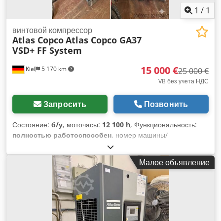
1
/
1
винтовой компрессор
Atlas Copco
Atlas Copco GA37
VSD+ FF System
15 000 €
Kiel
5 170 km
25 000 €
VB без учета НДС
Запросить
Позвонить
Состояние:
б/у
, моточасы:
12 100 h
, Функциональность:
полностью работоспособен
, номер машины/
транспортного средства:
010460
, Мы предлагаем на
продажу высокопроизводительный промышленный
Малое объявление
компрессор марки Atlas Copco. Оборудование бывшее в
употреблении, регулярно обслуживалось
квалифицированным персоналом и готово к немедленному
использованию. Технические характеристики: Тип: GA37
VSD+ FF (технология VSD+ для максимальной
энергоэффективности) Наработка: 12 100 часов Состояние: