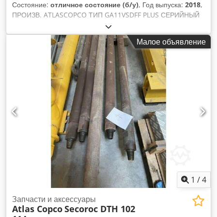
Состояние:
отличное состояние (б/у)
, Год выпуска:
2018
,
ПРОИЗВ. ATLASCOPCO ТИП GA11VSDFF PLUS СЕРИЙНЫЙ
№ API265155 ГОД 2018 МОЩНОСТЬ (кВт) 11
ПРОИЗВОДИТЕЛЬНОСТЬ (м3/мин) 1,95 ДАВЛЕНИЕ (бар)
Малое объявление
12,75 ЧАСЫ (ДОК/ОБЩИЕ) Dodpfxeyh Rxpj Afzokr
ПРЕОБРАЗОВАТЕЛЬ ЧАСТОТЫ да ВСТРОЕННЫЙ
ОСУШИТЕЛЬ да, R134a 0,39кг
1
/
4
Запчасти и аксессуары
Atlas Copco
Secoroc DTH 102