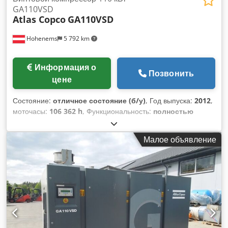
GA110VSD
Atlas Copco
GA110VSD
Hohenems
5 792 km
Информация о
Позвонить
цене
Состояние:
отличное состояние (б/у)
, Год выпуска:
2012
,
моточасы:
106 362 h
, Функциональность:
полностью
работоспособен
, Винтовой компрессор премиум-класса
Atlas Copco GA110VSD. Год выпуска 2012. Dodpfxoul U Tyj
Малое объявление
Afzjkr Новая ступень получена при наработке 50 000 часов.
С WRG. 8,50 бар при производительности 20,70 м3/мин.