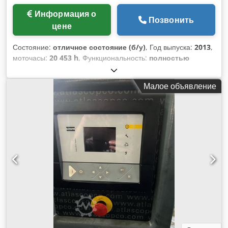
Информация о
Позвонить
цене
Состояние:
отличное состояние (б/у)
, Год выпуска:
2013
,
моточасы:
20 453 h
, Функциональность:
полностью
работоспособен
, Винтовой компрессор Atlas Copco
GA11VSD+ Интегрированный преобразователь частоты 11
Малое объявление
кВт 13 бар 1,95 м³/мин Год выпуска: 2013 Наработка: 20
453 ч Dkodpfxsy Uiyco Afzsr