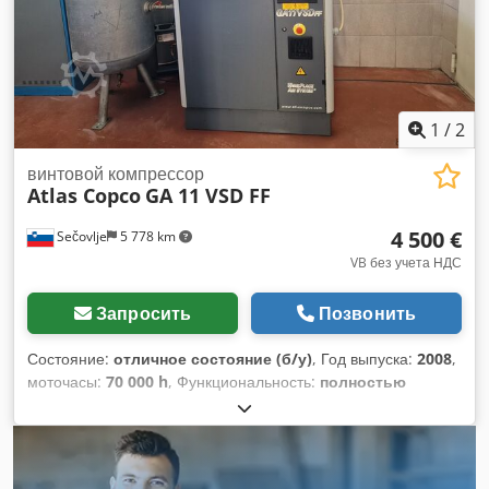
1
/
2
винтовой компрессор
Atlas Copco
GA 11 VSD FF
4 500 €
Sečovlje
5 778 km
VB без учета НДС
Запросить
Позвонить
Состояние:
отличное состояние (б/у)
, Год выпуска:
2008
,
моточасы:
70 000 h
, Функциональность:
полностью
работоспособен
, номер машины/транспортного средства:
API161729
, общая длина:
976 мм
, общая ширина:
595 мм
,
общая высота:
1 212 мм
, ёмкость топливного бака:
500 л
,
рабочее давление:
10 балка
, давление (мин.):
13 балка
,