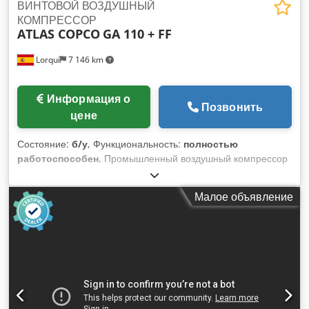
ВИНТОВОЙ ВОЗДУШНЫЙ
КОМПРЕССОР
ATLAS COPCO
GA 110 + FF
Lorquí
7 146 km
Информация о
Позвонить
цене
Состояние:
б/у
, Функциональность:
полностью
работоспособен
, Промышленный воздушный компрессор
— это машина, используемая для повышения давления и
расхода сжатого воздуха для питания различных
Малое объявление
промышленных инструментов, оборудования и процессов.
Dkjdpfxownxzis Al Ter