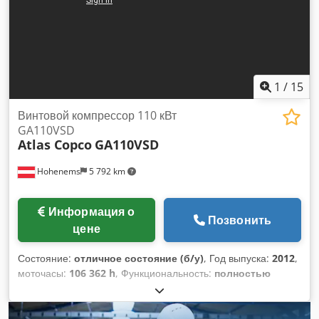
1
/
15
Винтовой компрессор 110 кВт
GA110VSD
Atlas Copco
GA110VSD
Hohenems
5 792 km
Информация о
Позвонить
цене
Состояние:
отличное состояние (б/у)
, Год выпуска:
2012
,
моточасы:
106 362 h
, Функциональность:
полностью
работоспособен
, Винтовой компрессор премиум-класса
Atlas Copco GA110VSD. Год выпуска 2012. Dksdpsul U Tyefx
Al Ter Новая ступень получена при наработке 50 000 часов.