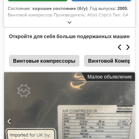
Состояние:
хорошее состояние (б/у)
, Год выпуска:
2005
,
Винтовой компрессор Производитель: Atlas Copco Тип: GA
110 Год выпуска: 2005 Часы работы: около 54 110 ч
Dksdpfx Aljvi Ha De Tsr Мощность: 115 кВт Макс. давление:
7,5 бар
Откройте для себя больше подержанных машин
й
Винтовые компрессоры
Винтовой Компрес
Малое объявление