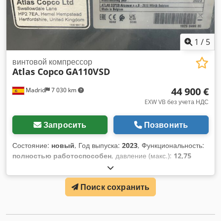
1
/
5
винтовой компрессор
Atlas Copco
GA110VSD
44 900 €
Madrid
7 030 km
EXW VB без учета НДС
Запросить
Позвонить
Состояние:
новый
, Год выпуска:
2023
, Функциональность:
полностью работоспособен
, давление (макс.):
12,75
балка
, ВОЗДУШНЫЙ КОМПРЕССОР ATLAS COPCO Djdjw S
Nutjpfx Al Tjkr НОВЫЙ, НЕ ИСПОЛЬЗОВАН
Поиск сохранить