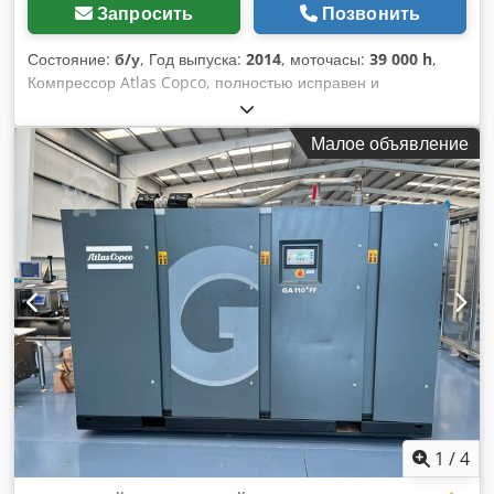
Запросить
Позвонить
Состояние:
б/у
, Год выпуска:
2014
, моточасы:
39 000 h
,
Компрессор Atlas Copco, полностью исправен и
малошумный (мы являемся официальными дилерами).
Основные характеристики: Макс. давление: 10 бар
Малое объявление
Производительность: 19 200 л/мин Мощность: 110 кВт / 150
л.с. Dedpfx Alozc Hmhj Tokr
1
/
4