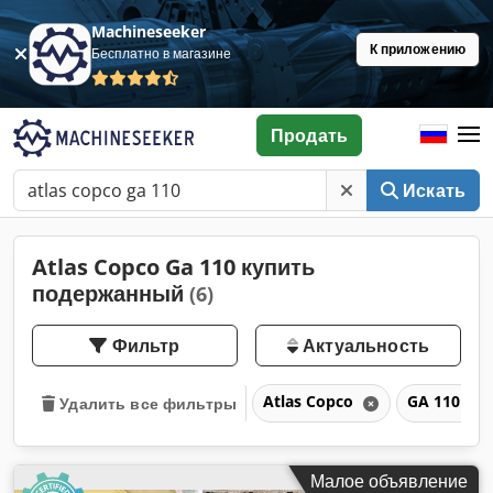
Machineseeker
К приложению
Бесплатно в магазине
Продать
Искать
Atlas Copco Ga 110 купить
подержанный
(6)
Фильтр
Актуальность
Atlas Copco
GA 110
Удалить все фильтры
Малое объявление