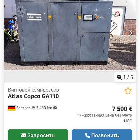
Полностью функциональный компрессор, готов к работе,
гарантия Djdjtqdlpjpfx Al Tekr мы предоставляем
сервисное обслуживание.
1
/
5
Винтовой компрессор
Atlas Copco
GA110
7 500 €
Saerbeck
5 460 km
Фиксированная цена без учета
НДС
Запросить
Позвонить