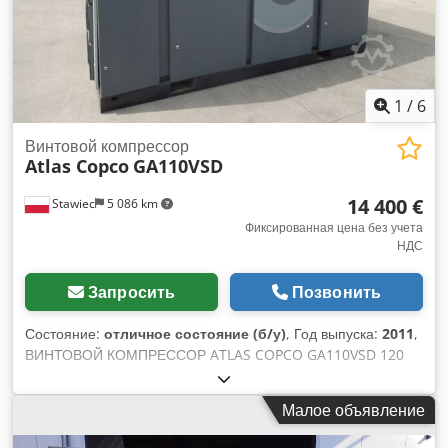
1
/
6
Винтовой компрессор
Atlas Copco
GA110VSD
14 400 €
Stawiec
5 086 km
Фиксированная цена без учета
НДС
Запросить
Позвонить
Состояние:
отличное состояние (б/у)
, Год выпуска:
2011
,
ВИНТОВОЙ КОМПРЕССОР ATLAS COPCO GA110VSD 120
кВт 2011 Винтовой компрессор ATLAS COPCO GA110VSD
машина с инвертором и теплообменником Технические
Малое объявление
данные: производительность: 18,72 м3/мин; двигатель 120
кВт; макс. давление 10 бар; пробег; 17483 ч год; 2011