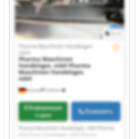
1
/
1
Pharma Maschinen Handelsges.
mbH
Pharma Maschinen
Handelsges. mbH
Pharma
Maschinen Handelsges.
mbH
Kreuzau
5 633 km
Информация
Позвонить
о цене
Pharma Maschinen Handelsges. mbH Pharma
Maschinen Handelsges. mbH Pharma