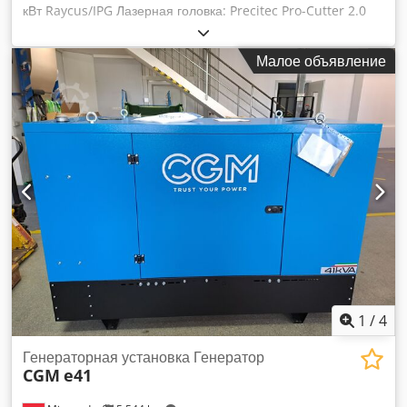
кВт Raycus/IPG Лазерная головка: Precitec Pro-Cutter 2.0
Система управления: FSCUT 8000 Эффективная рабочая
зона: 1520x3050 мм Макс. Скорость позиционирования:
Малое объявление
120 м/мин Макс. Ускорение: 1,5 м/с² Точность
позиционирования: 0,02 мм/м Повторяемость: 0,03 мм/м
Макс. нагрузка на стол Нагрузка на стол: 1500 кг Dsdpoi Ar
Rusfx Aniskr
1
/
4
Генераторная установка Генератор
CGM
e41