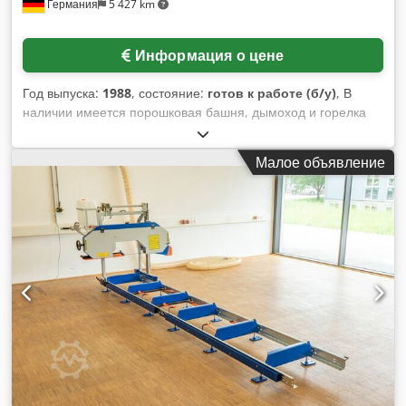
Германия
5 427 km
для нас. Мы также с удовольствием свободно выкупаем
вашу б/у технику, даже если вы не приобретаете у нас
новую машину. Позвоните мне, Марко Леверману, я с
Информация о цене
удовольствием проконсультирую вас по данному
ПРОИЗВОДИТЕЛЮ и МОДЕЛИ. Кстати: наша
Год выпуска:
1988
, состояние:
готов к работе (б/у)
, В
специализированная мастерская по обслуживанию
наличии имеется порошковая башня, дымоход и горелка
погрузчиков занимается ремонтом и восстановлением
для пищевой или молочной промышленности, особенно
крупной техники от 8 тонн. Мы также можем выставить
для производства и сушки сухого молока или аналогичных
вашу технику на комиссионную продажу у себя.
Малое объявление
продуктов. 1) Сушилка порошка АПВ, тип II К, год
Централизованная смазка = Central Lubrication Сдвижная
постройки: 1988, производительность по испарению воды:
кабина = Movable cabin Полная кабина, кондиционер,
1000 кг/ч, продукция: MPC 80/MPC 85/WPC 60/MCN 85.
джойстик, Камера, дополнительное сиденье
Составные части системы порошковой башни: сушильная
башня, два сборника. циклоны с поворотными
конвейерами, питающий циклон, буферные резервуары,
подогреватель на входе лифта, гомогенизатор,
вибрационный фильтр, шкаф управления с Рамная
конструкция и две системы распылителей и форсунок. 2)
Стальной дымоход Футокер, год постройки: 2022, диаметр
1/2: 800мм/600мм, высота: 20500мм. 3) Горелка Weishaupt
WM-G20/3-A, год выпуска: 2014. Документация имеется.
Возможен выезд на объект. Dsdevmq Tiepfx Aniekr