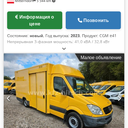
Mitterndorf
5 544 km
Информация о
Позвонить
цене
Состояние:
новый
, Год выпуска:
2023
, Продукт: CGM e41
Непрерывная 3-фазная мощность: 41,0 кВА / 32,8 кВт
Максимальная 3-фазная мощность: 45,1 кВА / 36,0 кВт
Напряжение: 230 /400 Вольт Частота: 50 Гц Фазы: 3
Малое объявление
Двигатель: Модель: Yanmar 4TNV98T-ZGECS Dedpfx Ansq
A U Aijijkr Одобрен ЕС Stage IIIA только для стационарной
эксплуатации Система охлаждения: Вода Топливо: Дизель
Цилиндр: 4 Рабочий объем: 3319 см³ Впуск: Обычный
Частота вращения двигателя: 1500 об/мин Расход топлива
при 3/4 нагрузки л/час: 8,5 Генератор: MECC ALTE Тип:
бесщеточный Управление AVR Цифровое управление
ComAp AMF Габариты и вес: Длина: 2000 мм Ширина: 850
мм Высота: 1275 мм Вес, сухой: 880 кг Объем бака: 200
литров Масляный поддон Предварительный подогрев
охлаждающей воды Сохранение заряда аккумулятора 3-
ходовой клапан Звукоизоляционный капот: RAL 5015