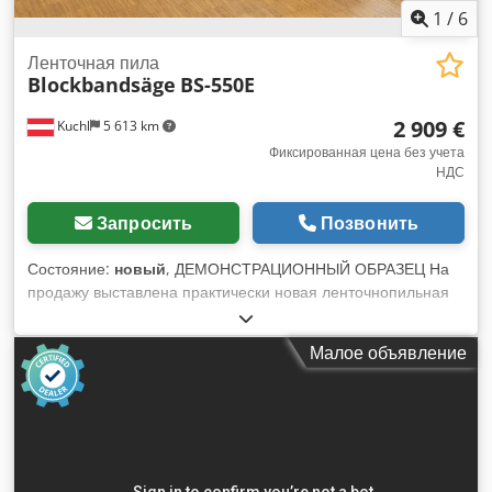
1
/
6
Ленточная пила
Blockbandsäge
BS-550E
2 909 €
Kuchl
5 613 km
Фиксированная цена без учета
НДС
Запросить
Позвонить
Состояние:
новый
, ДЕМОНСТРАЦИОННЫЙ ОБРАЗЕЦ На
продажу выставлена практически новая ленточнопильная
установка для обработки бревен с длиной реза 3700 мм.
Демонстрационный образец находится в оригинальном
Малое объявление
состоянии, поэтому на него предоставляется полная
гарантия. - Макс. диаметр бревна: 550 мм - Макс. ширина
досок: 530 мм - Макс. длина реза: 3700 мм (3,7 метра), с
возможностью увеличения! - Мин. длина реза: 900 мм (0,9
метра) - Ход пильной ленты, мин./макс.: 20/540 мм - Макс.
глубина реза: 220 мм - Диаметр/ширина ведущего колеса: