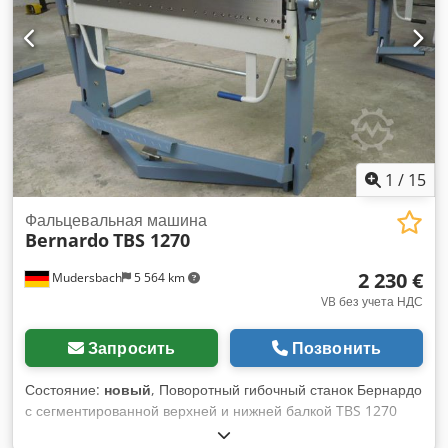
1
/
15
Фальцевальная машина
Bernardo
TBS 1270
2 230 €
Mudersbach
5 564 km
VB без учета НДС
Запросить
Позвонить
Состояние:
новый
, Поворотный гибочный станок Бернардо
с сегментированной верхней и нижней балкой TBS 1270
Рабочая длина 1270 Максимальная толщина листового