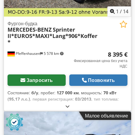
небесно-голубой Базовая рама: Черный
1
/
14
Фургон-будка
MERCEDES-BENZ
Sprinter
II*EURO5*MAXI*Lang*906*Koffer
*
8 395 €
Pfeffenhausen
5 578 km
Фиксированная цена без учета
НДС
Запросить
Позвонить
Состояние:
б/у
, пробег:
127 000 км
, мощность:
70 кВт
(95,17 л.с.)
, первая регистрация:
03/2013
, тип топлива:
дизель
, общий вес:
3 498 кг
, цвет:
жёлтый
, тип передачи:
автоматический
, класс выбросов:
Евро 5
, количество
Малое объявление
мест:
2
, объем грузового пространства:
17 м³
, длина
грузового отсека:
4 400 мм
, ширина пространства для
загрузки:
2 000 мм
, высота грузового отсека:
2 000 мм
,