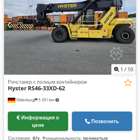
Оборудование:
ABS, сажевый фильтр, центральный
замок, электронная программа стабилизации (ESP)
,
1
/
10
Ричстакер с полным контейнером
Hyster
RS46-33XD-62
Oldenburg
5 351 km
Информация о
Позвонить
цене
Состояние:
б/у
, Функциональность:
полностью