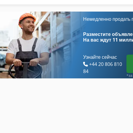
Hsc 20 Linear
Машина Для Хранения
International 434
Подъемно Т
Немедленно продать
Tos Fngj 20
Рабочая Т
Разместите объявлен
На вас ждут
11 милл
Узнайте сейчас
+44 20 806 810
84
*за