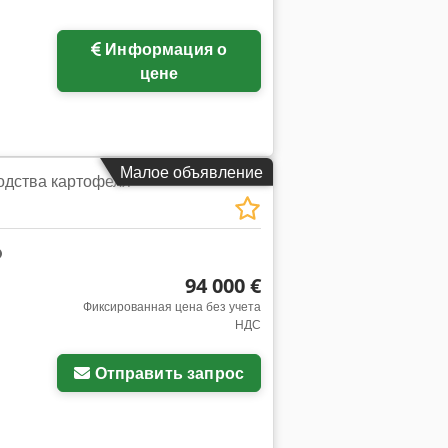
Информация о
цене
Малое объявление
одства картофеля
94 000 €
Фиксированная цена без учета
НДС
Отправить запрос