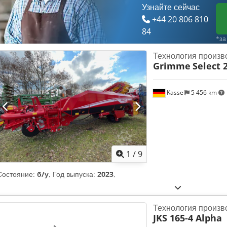
Узнайте сейчас
+44 20 806 810
84
*за
Технология произв
Grimme
Select 
Kassel
5 456 km
1
/
9
Состояние:
б/у
, Год выпуска:
2023
,
Технология произв
JKS 165-4 Alpha