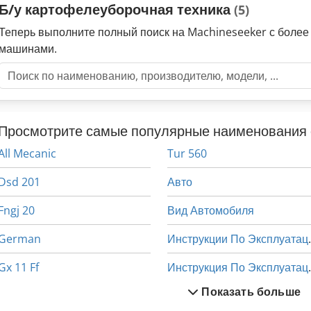
Б/у картофелеуборочная техника
(5)
Теперь выполните полный поиск на Machineseeker с боле
машинами.
Просмотрите самые популярные наименования 
All Mecanic
Tur 560
Dsd 201
Авто
Fngj 20
Вид Автомобиля
German
Инструк
Gx 11 Ff
Инструк
Показать больше
Handling
Конструкция Автомобилей