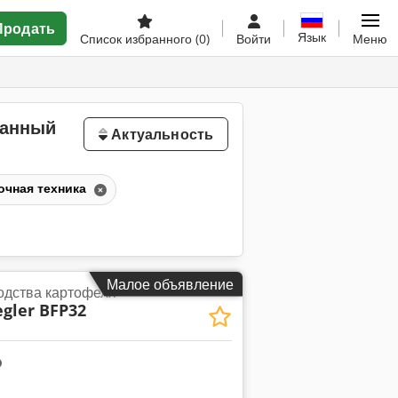
Продать
Язык
Список избранного
(0)
Войти
Меню
жанный
Актуальность
очная техника
Малое объявление
одства картофеля
egler BFP32