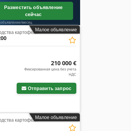
Разместить объявление
сейчас
 объявление/месяц
Малое объявление
одства картофеля
200
210 000 €
Фиксированная цена без учета
НДС
Отправить запрос
Малое объявление
одства картофеля