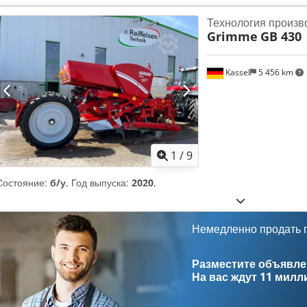
Технология произв
Grimme
GB 430
Kassel
5 456 km
1
/
9
Состояние:
б/у
, Год выпуска:
2020
,
Немедленно продать
Разместите объявлен
На вас ждут
11 милл