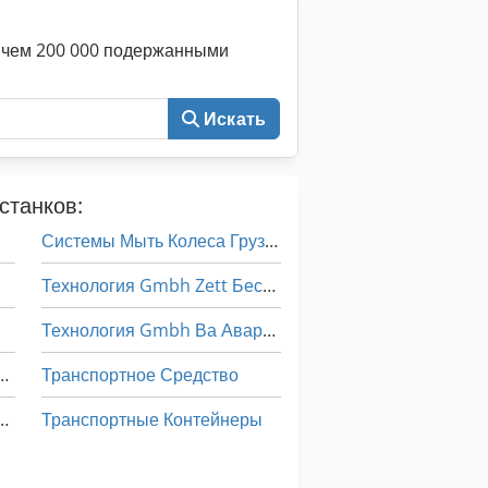
е чем 200 000 подержанными
Искать
станков:
Системы Мыть Колеса Грузовика
Технология Gmbh Zett Беспорядок
Технология Gmbh Ва Аварийного Питания
ции По Эксплуатации
Транспортное Средство
ция По Эксплуатации
Транспортные Контейнеры
Транспортные Средства