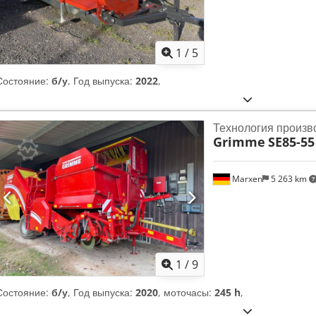
1
/
5
Состояние:
б/у
, Год выпуска:
2022
,
Технология произв
Grimme
SE85-55
Marxen
5 263 km
1
/
9
Состояние:
б/у
, Год выпуска:
2020
, моточасы:
245 h
,