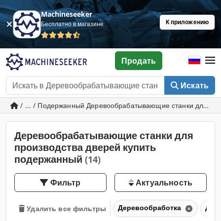
Machineseeker
К приложению
Бесплатно в магазине
Продать
Искать
/ ... / Подержанный Деревообрабатывающие станки для пр
Деревообрабатывающие станки для
производства дверей купить
подержанный
(14)
Фильтр
Актуальность
Деревообработка
Дер
Удалить все фильтры