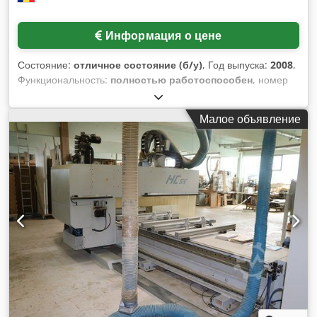
Информация о цене
Состояние:
отличное состояние (б/у)
, Год выпуска:
2008
,
Функциональность:
полностью работоспособен
, номер
машины/транспортного средства:
0278050457
,
HOMAG/FRIZ OPTIMAT PFS 700/15 Рабочая ширина —
Малое объявление
макс. 1500 мм — мин. 25 мм Диаметр рулона — макс. 600
мм Внутренний диаметр гильзы — 76 мм Djdpfxeufgr He
Am Djwa Скорость резки бесступенчато регулируется — 6–
100 м/мин Диаметр верхнего ножа — 130 мм Диаметр
контрножа — 105 мм Присоединенная мощность — около 5
кВт Подача сжатого воздуха — 6 бар Длина станка — 2100
мм Ширина станка — 2800 мм Вес — 2200 кг Сторона
обслуживания по ходу движения — левая Оборудование в
идеальном рабочем состоянии. Техническая информация
содержится в приложенном PDF-файле.