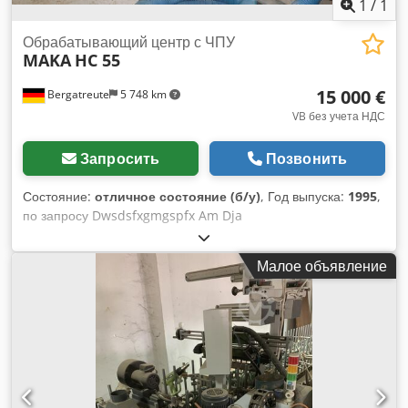
1
/
1
Обрабатывающий центр с ЧПУ
MAKA
HC 55
15 000 €
Bergatreute
5 748 km
VB без учета НДС
Запросить
Позвонить
Состояние:
отличное состояние (б/у)
, Год выпуска:
1995
,
по запросу Dwsdsfxgmgspfx Am Dja
Малое объявление