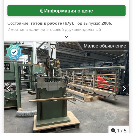
Информация о цене
Состояние:
готов к работе (б/у)
, Год выпуска:
2006
,
Имеется в наличии 5-осевой двухшпиндельный
обрабатывающий центр Reichenbacher с ЧПУ,
предназначенный для производства дверей. Мощность
Малое объявление
шпинделя: 15 кВт, частота вращения: 24000 об/мин, тип
крепления инструмента: HSK-F63, количество мест для
инструментов: 60, расстояние между шпинделями: 1040
мм, размер корпуса шпинделя: 150 мм, ход по осям X/Y/Z:
5100 мм/2100 мм/2650 мм, ход при смене инструмента:
550 мм, макс. скорость перемещения по осям X/Y/Z: 60 м/
мин/90 м/мин/20 м/мин, скорость перемещения
прижимной планки: 40 м/мин. Вакуумные планки: 2,
вакуумные присоски: 2×30, ход упора: 150 мм, диаметр
штифта упора: 30 мм, ход упора 1/2: 300 мм/700 мм, макс.
выступ шпона: 5 мм, макс. толщина шпона: 5,5 мм.
Диапазон размеров заготовки по длине: 800 мм-3200 мм,
диапазон размеров заготовки по ширине: 600 мм-1400 мм,
диапазон размеров заготовки по толщине: 38 мм-72 мм,
1
/
5