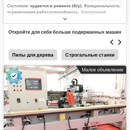
Состояние:
нудается в ремонте (б/у)
, Функциональность:
ограниченная работоспособность
, Электронный
кормораздатчик Dsdpfezgbgcjx Am Dowa
Откройте для себя больше подержанных машин
к
Пилы для дерева
Строгальные станки
Ф
Малое объявление