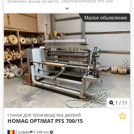
Возможен выезд на место. Dwjdsqvnmbepfx Am Doa
Малое объявление
1
/
11
станок для производства дверей
HOMAG
OPTIMAT PFS 700/15
Cisnădie
5 246 km