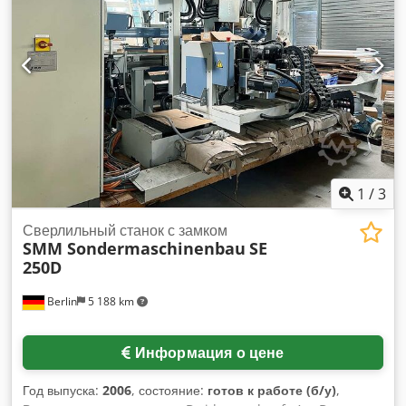
"MASTERWOOD" Mod. MULTITEC Dsdpsqwyclsfx Am Dowa
X10030F) Strike Plate Routering Machine "MASTERWOOD"
Mod. Teknomat 3000
1
/
3
Сверлильный станок с замком
SMM Sondermaschinenbau
SE
250D
Berlin
5 188 km
Информация о цене
Год выпуска:
2006
, состояние:
готов к работе (б/у)
,