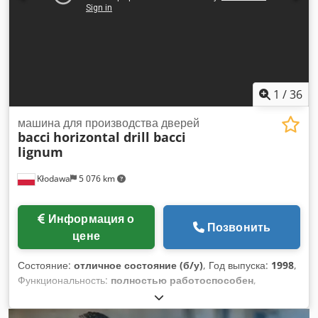
1
/
36
машина для производства дверей
bacci
horizontal drill bacci
lignum
Kłodawa
5 076 km
Информация о
Позвонить
цене
Состояние:
отличное состояние (б/у)
, Год выпуска:
1998
,
Функциональность:
полностью работоспособен
,
Горизонтальный сверлильный станок Bacci Lignum с
колебанием, пневматическим столом, регулируемый