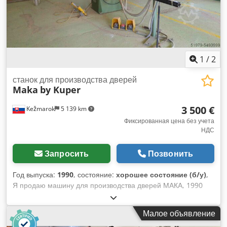
1
/
2
станок для производства дверей
Maka
by Kuper
3 500 €
Kežmarok
5 139 km
Фиксированная цена без учета
НДС
Запросить
Позвонить
Год выпуска:
1990
, состояние:
хорошее состояние (б/у)
,
Я продаю машину для производства дверей МАКА, 1990
год. Комбинированная осциллирующая могильно-
сверлильная машина. Dwjdpfx Amsgiwl Do Dea Доступна
Малое объявление
немедленно