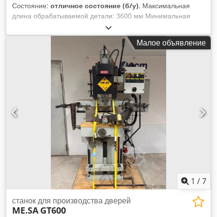
Состояние:
отличное состояние (б/у)
, Максимальная
длина обрабатываемой детали: 3600 мм Минимальная
длина обрабатываемой детали: 350 мм Максимальная
ширина обрабатываемой детали: 200 мм Минимальная
Малое объявление
ширина обрабатываемой детали: 70 мм Максимальная
высота обрабатываемой детали: 100 мм Минимальная
высота обрабатываемой детали: 25 мм Общая высота
станка: 1900 мм Минимальная высота рабочего стола: 950
мм Длина направляющих рабочего стола: 4000 мм Ширина
направляющей рабочего стола: 170 мм Общая длина
направляющей для блока циркулярных пил: 110 мм
Максимальный ход стола: 110 мм Максимальный ход
сверлильных голов: 150 мм Количество сверлильных
шпинделей: 5 шт. (шаг 32 мм) Диаметр циркулярной пилы:
350 мм Мотор сверлильных голов: 2x1,5 л.с. Мотор
циркулярной пилы: 2x3 л.с. Dodpfoxvmttex Am Dewa
1
/
7
станок для производства дверей
ME.SA
GT600