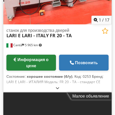
1
/
17
станок для производства дверей
LARI E LARI - ITALY
FR 20 - TA
Cantù
5 965 km
Информация о
Позвонить
цене
Состояние:
хорошее состояние (б/у)
, Код: 0253 Бренд:
LARI E LARI - ИТАЛИЯ Модель: FR 20 - TA - стандарт CE
Обрабатывающий центр для фрезерования и сверления по
дереву, пластику и композитным материалам, деревянных
Малое объявление
дверей, оконных рам - стандарт CE Технические
характеристики: Ход по оси X: 3250 мм Ход по оси Y с
фрезой 90°: 130 мм Ход по оси Z с фрезой 0°: 290 мм Ход
по оси Z с фрезой 90°: 175 мм Рабочая скорость по оси X: