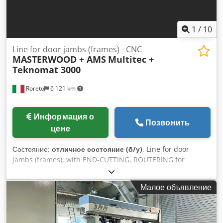
1
/
10
Line for door jambs (frames) - CNC
MASTERWOOD + AMS
Multitec +
Teknomat 3000
Roreto
6 121 km
Информация о
Позвонить
цене
Состояние:
отличное состояние (б/у)
, Line for door
jambs (frames), with END-CUTTING, ROUTERING for
COUNTER-PLATE and HINGE INSERTION (Anuba).
Composed of: X10030A) Loading Conveyor X10030B)
Малое объявление
Transfer Conveyor X10030C) Double-end cutting and
drilling machine "AMS" - Left-side Cutting 45° - Drilling -
Cutting 90° - Right-side Cutting 45° - Drilling X10030D)
Angular Conveyor (90°) X10030E) Anuba Inserting Machine