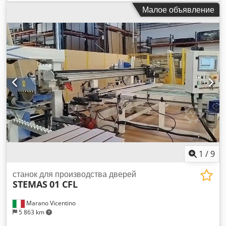
Dwodpfx Amey Aibce Dsa
Малое объявление
1
/
9
станок для производства дверей
STEMAS
01 CFL
Marano Vicentino
5 863 km