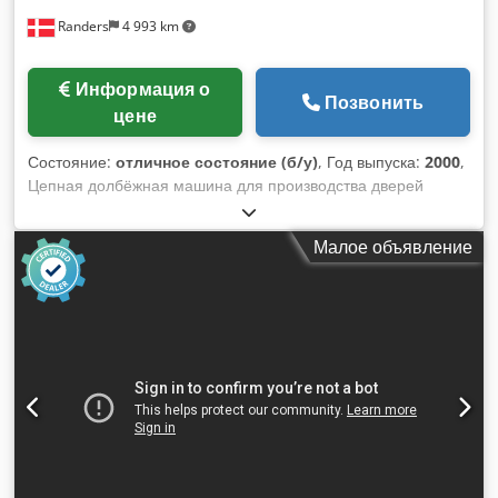
Randers
4 993 km
Информация о
Позвонить
цене
Состояние:
отличное состояние (б/у)
, Год выпуска:
2000
,
Цепная долбёжная машина для производства дверей
Максимальная длина паза: 300 мм Максимальная глубина
паза: 170 мм Dwedpfsyryyajx Am Dea Поперечный ход
Малое объявление
головы: 100 мм Наклон головы Двигатель цепи: 5,5 л.с. 2
горизонтальных сверла, Ø: 38 мм, межосевое расстояние:
75 мм 2 вертикальных сверла, межосевое расстояние: 85
мм Пневматический зажим.