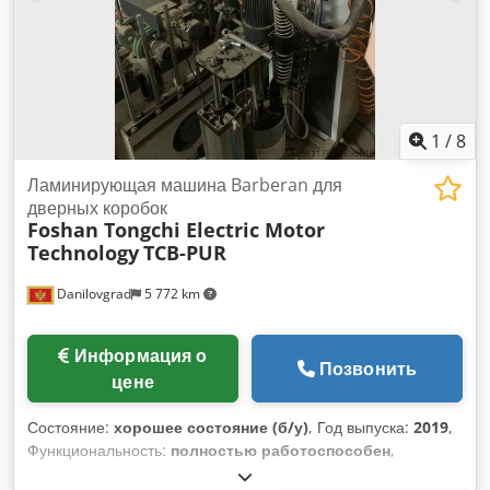
1
/
8
Ламинирующая машина Barberan для
дверных коробок
Foshan Tongchi Electric Motor
Technology
TCB-PUR
Danilovgrad
5 772 km
Информация о
Позвонить
цене
Состояние:
хорошее состояние (б/у)
, Год выпуска:
2019
,
Функциональность:
полностью работоспособен
,
Ламинирующий станок Barberan для дверных коробок