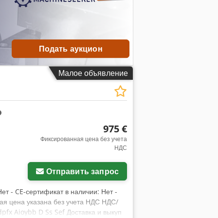
Подать аукцион
Малое объявление
975 €
Фиксированная цена без учета
НДС
Отправить запрос
Нет - CE-сертификат в наличии: Нет -
ая цена указана без учета НДС НДС/
fx Aioybb D Ss Sef Доставка и выкуп