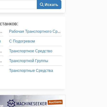
Искать
станков:
а Видел M Озвучивание
Рабочая Транспортного Средства
н
С Подогревом
ции По Эксплуатации
Транспортное Средство
ция По Эксплуатации
Транспортной Группы
Транспортные Средства
е Руководство Автомобилей
Услуги По Уборке Помещений Здания
иния Сращивания По Длине
Чистящие Средства
же