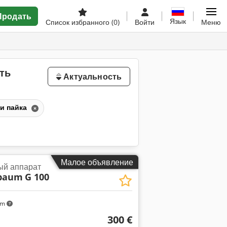
Продать
Язык
Список избранного
(0)
Войти
Меню
ить
Актуальность
 и пайка
Малое объявление
ый аппарат
nbaum
G 100
km
300 €