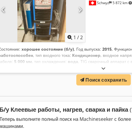
Schwyz
5 872 km
1
/
2
Состояние:
хорошее состояние (б/у)
, Год выпуска:
2015
, Функцио
работоспособен
, тип входного тока:
Кондиционер
, входное напр
кабеля:
5 000 мм
, тип охлаждения:
вода
, TIG сварочный аппарат с
постоянного/переменного тока CITOTIG 350W AC/DC Диапазон сварочн
сетевым кабелем 5 м с вилкой для сетевого подключения 3 x 400В -
Поиск сохранить
Ai Sof - заземляющий кабель с фиксированным зажимом 5 м, 50 мм2
охлаждающая жидкость FREEZECOOL 10 л - TIG-горелка CITORCH T 
охлаждением - TIG-горелка CITORCH T 10W EB C5B, 5 м с водяным 
аргона / CO2
Б/у Клеевые работы, нагрев, сварка и пайка
(
Теперь выполните полный поиск на Machineseeker с боле
машинами.