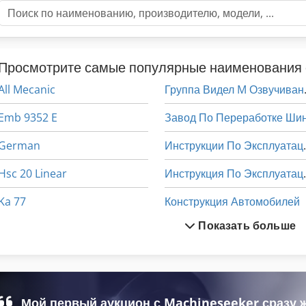
Просмотрите самые популярные наименования 
All Mecanic
Групп
Emb 9352 E
Завод По Переработке Ши
German
Инструк
Hsc 20 Linear
Инструк
Ka 77
Конструкция Автомобилей
Показать больше
Ng 200
Линейно
Tur 560
Л
Автомобиль-Транспорт-Окно
Место Группы
Мой первый аукцион с Machineseeker сразу 