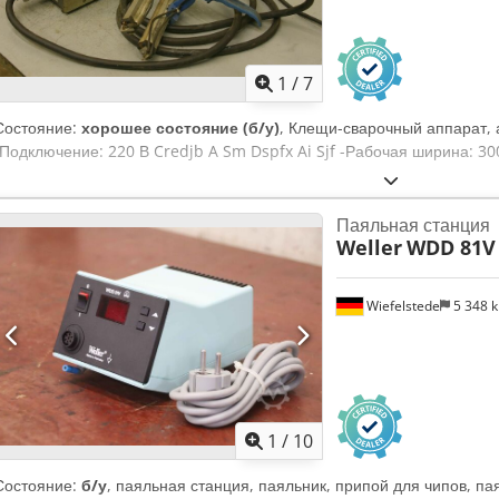
1
/
7
Состояние:
хорошее состояние (б/у)
, Клещи-сварочный аппарат, 
-Подключение: 220 В Credjb A Sm Dspfx Ai Sjf -Рабочая ширина: 300
Паяльная станция
Weller
WDD 81V
Wiefelstede
5 348 
1
/
10
Состояние:
б/у
, паяльная станция, паяльник, припой для чипов, п