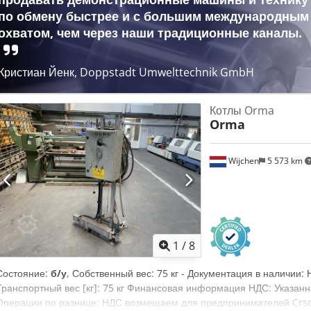
по обмену быстрее и с большим международным
охватом, чем через наши традиционные каналы.
Кристиан Йенк, Doppstadt Umwelttechnik GmbH
Котлы Orma
Orma
Wijchen
5 573 km
1
/
8
Состояние:
б/у
, Собственный вес: 75 кг - Документация в наличии: 
Транспортный вес [кг]: 75 кг Финансовая информация НДС: Указанн
Операции по разнице: НДС возмещаем для предпринимателей Crsdp