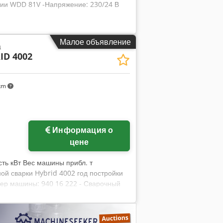
нции WDD 81V -Напряжение: 230/24 В
Малое объявление
а
ID 4002
 km
Информация о
цене
ь кВт Вес машины прибл. т
ой сварки Hybrid 4002 год постройки
мер машины: 940 16 222 - Сварочный
 пакет шлангов ок. 4000 мм - Пакет