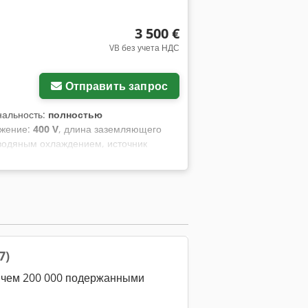
3 500 €
VB без учета НДС
Запросить больше
фотографий
Отправить запрос
нальность:
полностью
яжение:
400 V
, длина заземляющего
 водяным охлаждением, источник
ого тока 3...350A DC / 10...350A AC с
 газовый шланг 1,5 м Credox A S Txopfx
 - транспортная тележка TY2A -
35W EB C5B, 5 м с водяным
охлаждением - редуктор давления для
7)
е чем 200 000 подержанными