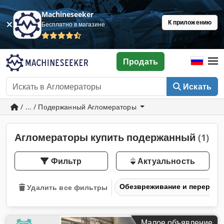
Machineseeker
К приложению
Бесплатно в магазине
Продать
Искать
/ ... / Подержанный Агломераторы
Агломераторы купить подержанный
(1)
Фильтр
Актуальность
Обезвреживание и перерабо
Удалить все фильтры
Малое объявление