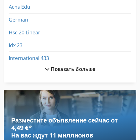
Achs Edu
German
Hsc 20 Linear
Idx 23
International 433
Показать больше
International 434
Ka 77
Ng 200
Авто
Разместите объявление сейчас от
Автомобили
4,49 €
*
На вас ждут
11 миллионов
Автомобиль