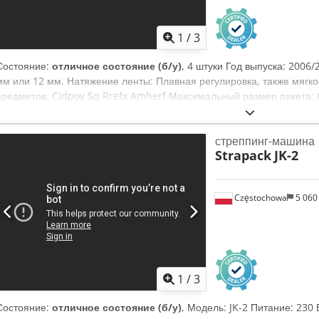
1
/
3
Состояние:
отличное состояние (б/у)
, 4 штуки Год выпуска: 2006
мм или 12 мм. Натяжение ленты: Плавная регулировка, также мягк
предметов. Cjdpov Sq Rrefx Amherf Максимальный размер пакета: 6
Система сварки: Клинья для горячей сварки. Высота стола: прибл
высота пакета: приблизительно 10 мм. Максимальный вес пакета: п
стреппинг-машина
Полипропилен (PP). Электропитание: 230 В.
Strapack
JK-2
Częstochowa
5 060
1
/
3
Состояние:
отличное состояние (б/у)
, Модель: JK-2 Питание: 230