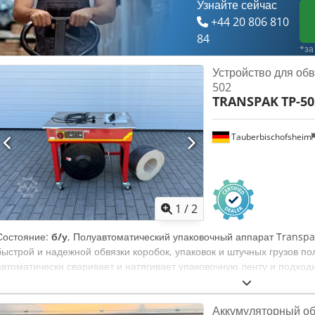
Узнайте сейчас
+44 20 806 810
84
*за
Устройство для обв
502
TRANSPAK
TP-50
Tauberbischofsheim
1
/
2
Состояние:
б/у
, Полуавтоматический упаковочный аппарат Transpa
быстрой и надежной обвязки коробок, упаковок и штучных грузов 
автоматически сваривает и натягивает упаковочную ленту и подход
отделах отгрузки, на складах и в зонах упаковки, включая ленту. Те
Rvsmhsrf - Ширина ленты: 6–13 мм - Размер стола: 850 x 560 мм - 
Аккумуляторный об
мм - Подключение к электросети: 230 В - Стоимость доставки: 69,00