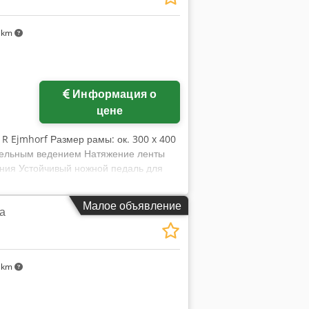
 km
Информация о
цене
 R Ejmhorf Размер рамы: ок. 300 x 400
тельным ведением Натяжение ленты
ания Устойчивый ножной педаль для
P-ленты, пригодные для автоматов
Гц 2,4 А Год выпуска: 2001/1998/1999
Малое объявление
а
 km