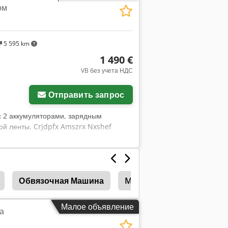
ом
5 595 km
1 490 €
VB без учета НДС
Отправить запрос
с 2 аккумуляторами, зарядным
ой ленты. Crjdpfx Amszrx Nxshef
Обвязочная Машина
Mosca
Smb
Cykl
Малое объявление
а