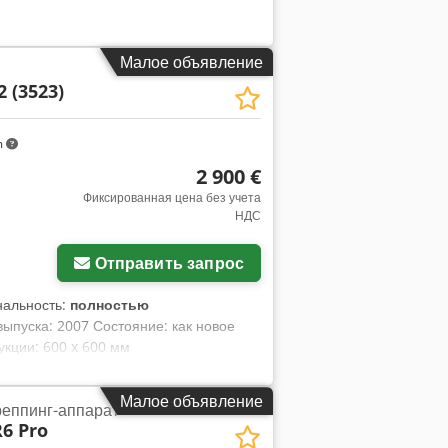
Малое объявление
 (3523)
m
2 900 €
Фиксированная цена без учета
НДС
Отправить запрос
нальность:
полностью
ыпуска: 2007 Состояние: как новое
кции: 600 x 600 мм
Малое объявление
реппинг-аппарат
R6 Pro