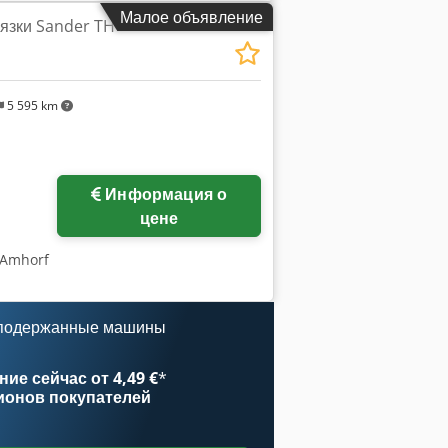
Малое объявление
 - 410 В, 450 В - 500 В 50 Гц или 60 Гц
вязки Sander TH
5 595 km
Информация о
цене
 Amhorf
 подержанные машины
ие сейчас от 4,49 €
*
ионов покупателей