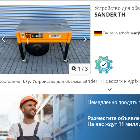
проводником или 2 фазы по 198 В, 208 В, 218 В, 220 В - 240 В, 390 В
Устройство для об
- Здесь установлено 400 В - 50 Гц -
SANDER
TH
Tauberbischofsheim
1
/
3
Состояние:
б/у
, Устройство для обвязки Sander TH Cedozrx R Ajpfx
Немедленно продать
Разместите объявлен
На вас ждут
11 милл