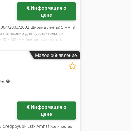
Информация о
цене
/2004/2003/2002 Ширина ленты: 5 мм, 9
ое натяжение для чувствительных
00 x 600 мм (ширина x высота).
изительно 820–925 мм. Минимальная
риблизительно 25 кг. Материал ленты:
Малое объявление
 km
Информация о
цене
 В Credpoyubk Esfx Amhsf Количество