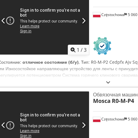
Częstochowa
5 060
1
/
3
Состояние:
отличное состояние (б/у)
, Тип: R0-M-P2 Cedpfx Ajv Sq
мм Износостойкое направляющее устройство для ленты с принуди
регулируется потенциометром Система горячего клинового сварив
освобождения ленты 4 ролика, 2 из которых фиксируемые Ленты: P
Сетевое напряжение: 230 В, 50/60 Гц Мощность: 240 В 0,5 кВт / 50 
Обвязочная машин
Количество: 3 шт. Цена за штуку
Mosca
R0-M-P4
Częstochowa
5 060