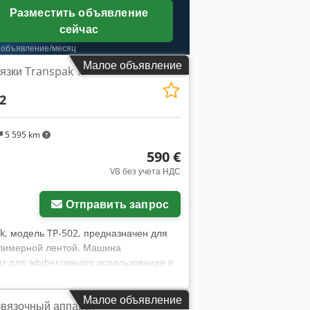
Разместить объявление
сейчас
 объявление/месяц
Малое объявление
язки Transpak TP-
2
5 595 km
590 €
VB без учета НДС
Запросить больше
фотографий
Отправить запрос
k, модель TP-502, предназначен для
полимерной лентой. Машина
ит для эффективного использования в
хнические характеристики: Cjdpfx Aszrx
Высота рабочей поверхности: около 780
Малое объявление
вязочный аппарат
 евро