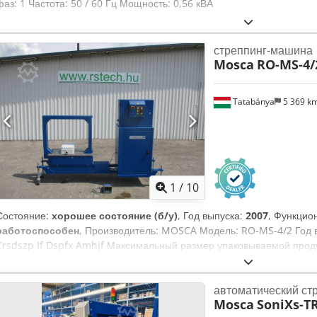
фаз: 1 Частота: 50 / 60 Гц Мощность: 0,56 кВА
стреппинг-машина
Mosca
RO-MS-4/2
Tatabánya
5 369 k
1
/
10
Состояние:
хорошее состояние (б/у)
, Год выпуска:
2007
, Функцио
работоспособен
, Производитель: MOSCA Модель: RO-MS-4/2 Год в
Crsdszp If Dspfx Amhjf Максимальный размер упаковываемой проду
автоматический ст
Mosca
SoniXs-T