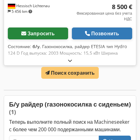
8 500 €
Hessisch Lichtenau
5 456 km
Фиксированная цена без учета
НДС
Запросить
Позвонить
Состояние:
б/у
, Газонокосилка, райдер ETESIA тип Hydro
124 D Год выпуска: 2003 Мощность: 15,5 кВт Ширина
скашивания: 1240 мм Травосборник: 600 литров (более 100
кг травы) Радиус разворота: 1250 мм Максимальная
Поиск сохранить
транспортная и рабочая скорость: 16 км/ч 3-цилиндровый
дизельный двигатель Lombardini FOCS 903 Рабочий
объем: 916 см³ Мощность: 22 л.с. при 3600 об/мин -
Водяное охлаждение - Два противоположно вращающихся
ножа длиной по 65 см с 6 см перекрытием - За счет
Б/у райдер (газонокосилка с сиденьем)
мощного воздушного потока трава поднимается перед
(1)
срезом - Центральный задний выброс - Гидравлическая
выгрузка на высоту, управляемая с водительского сиденья
Теперь выполните полный поиск на Machineseeker
кнопочным переключателем - Электро-моторная
с более чем 200 000 подержанными машинами.
регулировка высоты среза от 44 до 140 мм -
Гидростатический привод с задним приводом посредством