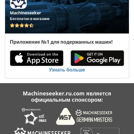
С Подогревом
Machineseeker
Скошенная Шкипер 200 Л
Бесплатно в магазине
Транспортное Средство
Приложение №1 для подержанных машин!
Транспортные Средства
Транспортные Тележки
Шредер Гусеничный Автомобиль
Узнать больше
Machineseeker.ru.com является
официальным спонсором: