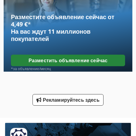
International 433
Разместите объявление сейчас от
International 434
4,49 €
*
На вас ждут
11 миллионов
R 706
покупателей
Radiodetection Rd 400
Для Распылителя
Разместить объявление сейчас
Журнал Перевозки
*за объявление/месяц
Завод По Переработке Шин
Инструкции По Эксплуатации
Рекламируйтесь здесь
Линия По Производству Древесного Брикета
На Recoiler
Рабочая Транспортного Средства