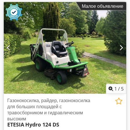
Малое объявление
1
/
5
Газонокосилка, райдер, газонокосилка
для больших площадей с
травосборником и гидравлическим
высоким
ETESIA
Hydro 124 DS