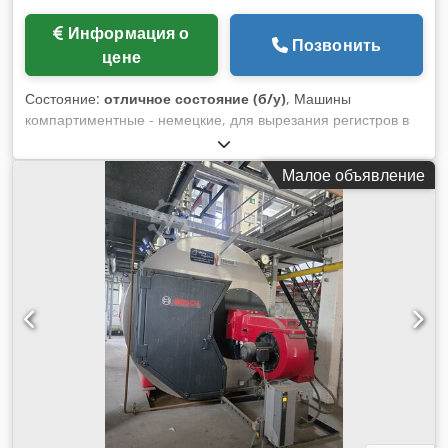
Информация о
Позвонить
цене
Состояние:
отличное состояние (б/у)
, Машины
компартиментные - немецкие, для вырезания регистров в
книгах, отверстий. 6 шт. готовы к работе Dkedpewm Hn Ujfx
Anusr
Малое объявление