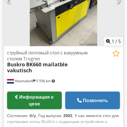
1
/
5
струйный почтовый стол с вакуумным
столом Trogner
Buskro
BK660 mailatble
vakutisch
Heemskerk
5 556 km
Информация о
Позвонить
цене
Состояние:
б/у
, Год выпуска:
2002
, У нас имеется стол для
сортировки почты Buskro с подающим устройством и