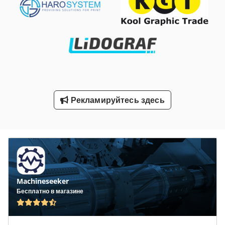
Станки С Чпу
Токарные Станки По Дереву
Токарные Станки С Чпу
Токарный Станок 16 K 20
Токарный Станок С Чпу
Рекламируйтесь здесь
Транспортное Средство
Транспортные Тележки
Шиномонтажный Станок Грузовик
Machineseeker
Бесплатно в магазине