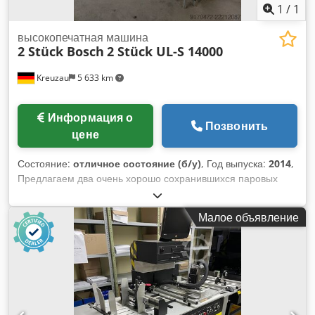
1
/
1
высокопечатная машина
2 Stück Bosch
2 Stück UL-S 14000
Kreuzau
5 633 km
Информация о
Позвонить
цене
Состояние:
отличное состояние (б/у)
, Год выпуска:
2014
,
Предлагаем два очень хорошо сохранившихся паровых
котла Bosch UL-S 14000, год выпуска 2014. Производитель:
2 шт. Bosch Dksdpfxjzg Nt De Anujr Модель: 2 шт. UL-S
Малое объявление
14000 Год выпуска: 2014 Если у вас есть вопросы или
требуется дополнительная информация, пожалуйста,
напишите нам сообщение или позвоните.