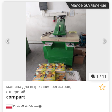
Малое объявление
1
/
11
машина для вырезания регистров,
отверстий
compart
Płońsk
4 856 km