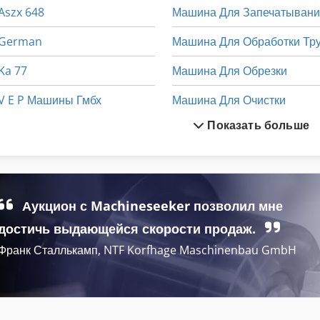
Aszx 648
Машина Для Запечатыван
German
Машина Для Обработки Тр
Ka 77
Машина Для Обрезки
V E P Машины Гмбх
Машина Для Очистки
Показать больше
Авто
Машина Для Резки
Инструкции По Эксплуатации
Машина Для Резки Совет
Инструкция По Эксплуатации
Маши
Аукцион с Machineseeker позволил мне
Конструкция Автомобилей
Машина Для Хранения
достичь выдающейся скорости продаж.
Франк Сталлькамп, NTF Korfhage Maschinenbau GmbH