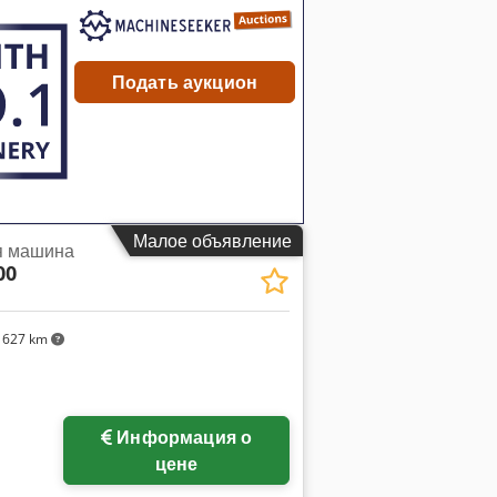
ия 2018 3-осевой зубоизмерительный
кже для измерений вращательно-
..). *
Подать аукцион
Малое объявление
я машина
00
 627 km
Информация о
цене