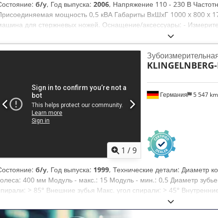
Состояние:
б/у
, Год выпуска:
2006
, Напряжение 110 - 230 В Частотн
Присоединяемая мощность 0,5 кВА Габариты ВхШхГ 1000 x 800 x 1
машина для стержневых ножей. Оснащение/аксессуары: - Измерит
устройства - Компьютер - Монитор - Принтер Codpfsyhq T Aox Aqxo
документация
Зубоизмерительна
KLINGELNBERG-
Германия
5 547 k
1
/
9
Состояние:
б/у
, Год выпуска:
1999
, Технические детали: Диаметр ко
колеса: 400 мм Модуль - макс.: 15 Модуль - мин.: 0,5 Диаметр зубье
спирали: > 85° Внешние зубья Макс. угол спирали: > 45° Внутренн
вертикали: 400 мм Межцентровое расстояние: 5 - 600 мм Диаметр ст
100 кг Скорость: 30 1/мин Общая потребляемая мощность: 1,6 кВА 