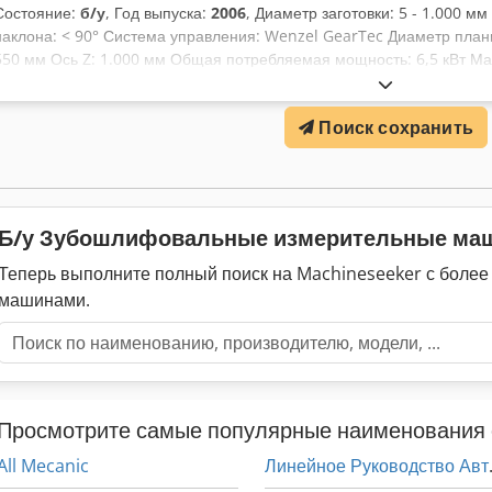
Состояние:
б/у
, Год выпуска:
2006
, Диаметр заготовки: 5 - 1.000 м
наклона: < 90° Система управления: Wenzel GearTec Диаметр план
550 мм Ось Z: 1.000 мм Общая потребляемая мощность: 6,5 кВт Ма
пространство примерно: 3,30 x 3,15 x 2,70 м Управляет следующи
FPDFPPostAction, GrafTool, TAlign, TAnalyse, TApplication, TCali, 
Поиск сохранить
TGear_INPUT, TGear_MEAS_EVAL, THob_INPUT, THob_MEAS_EVAL, TMe
TRoot_INPUT, TShaft_INPUT, TShaft_MEAS_EVAL, TStat, TStylus, WMI
Б/у Зубошлифовальные измерительные м
Теперь выполните полный поиск на Machineseeker с боле
машинами.
Просмотрите самые популярные наименования 
All Mecanic
Линейно