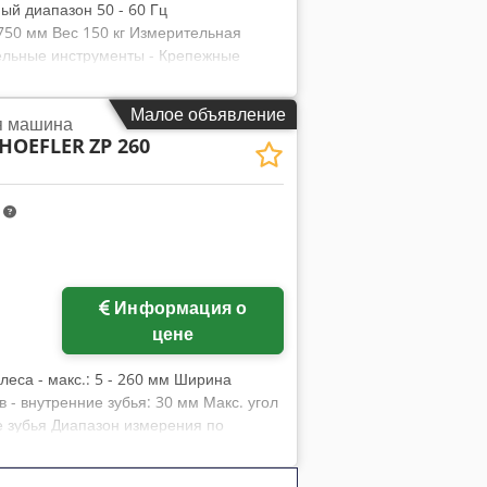
ый диапазон 50 - 60 Гц
750 мм Вес 150 кг Измерительная
ельные инструменты - Крепежные
ha - Кабина - Техническая
Малое объявление
я машина
HOEFLER
ZP 260
m
Информация о
цене
леса - макс.: 5 - 260 мм Ширина
в - внутренние зубья: 30 мм Макс. угол
ие зубья Диапазон измерения по
ола: 260 мм Макс. нагрузка на стол:
Вес станка прибл.: 900 кг Занимаемая