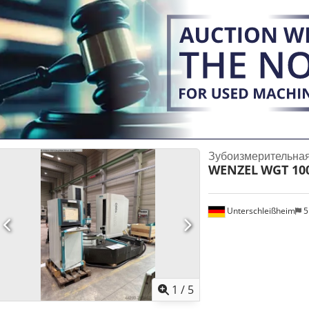
площадь: 200 x 1300 x 2150 мм Csdpfx Ajqvcnnsqxjha Модернизац
центр с ЧПУ Hoefler ZP 260 для прямых и косозубых передач, а та
симметричных деталей (концентричность, соосность, осевое биение .
Зубоизмерительна
WENZEL
WGT 10
Unterschleißheim
5
1
/
5