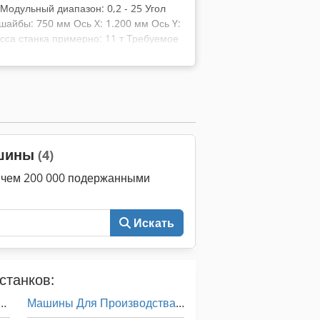
м Модульный диапазон: 0,2 - 25 Угол
шайбы: 750 мм Ось X: 1.200 мм Ось Y:
сса станка примерно: 11 т Требуемое
ми программами: BMain,
TCut_INPUT, TCut_MEAS_EVAL,
sblatt, TPlot, Codpfx Ajyvvlbeqxoha
, wingeco.
ашины
(4)
е чем 200 000 подержанными
Искать
станков:
е Руководство Автомобилей
Машины Для Производства Окон