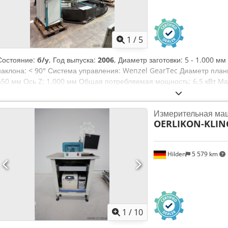
1
/
5
Состояние:
б/у
, Год выпуска:
2006
, Диаметр заготовки: 5 - 1.000 м
наклона: < 90° Система управления: Wenzel GearTec Диаметр план
550 мм Ось Z: 1.000 мм Общая потребляемая мощность: 6,5 кВт Ма
пространство примерно: 3,30 x 3,15 x 2,70 м Управляет следующи
FPDFPPostAction, GrafTool, TAlign, TAnalyse, TApplication, TCali, 
Измерительная ма
TGear_INPUT, TGear_MEAS_EVAL, THob_INPUT, THob_MEAS_EVAL, TMe
OERLIKON-KLI
TShaft_INPUT, TShaft_MEAS_EVAL, Codpszkvvyefx Aqxjha TStat, TSty
Hilden
5 579 km
1
/
10