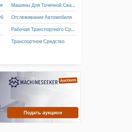
ия
Машины Для Точечной Сварки
уб
Отслеживание Автомобиля
Рабочая Транспортного Средства
Транспортное Средство
Транспортные Средства
Услуги По Уборке Помещений Здания
на Для Струйной Обработки
Подать аукцион