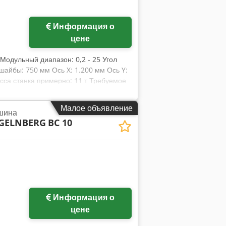
Информация о
цене
м Модульный диапазон: 0,2 - 25 Угол
шайбы: 750 мм Ось X: 1.200 мм Ось Y:
сса станка примерно: 11 т Требуемое
ми программами: BMain,
TCut_INPUT, TCut_MEAS_EVAL,
Малое объявление
шина
sblatt, TPlot, TRoot_INPUT,
NGELNBERG
BC 10
lus, WMI, wingeco.
Информация о
цене