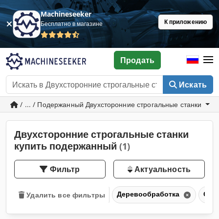
Machineseeker
К приложению
Бесплатно в магазине
Продать
Искать
/ ... / Подержанный Двухсторонние строгальные станки
Двухсторонние строгальные станки
купить подержанный
(1)
Фильтр
Актуальность
Деревообработка
Стан
Удалить все фильтры