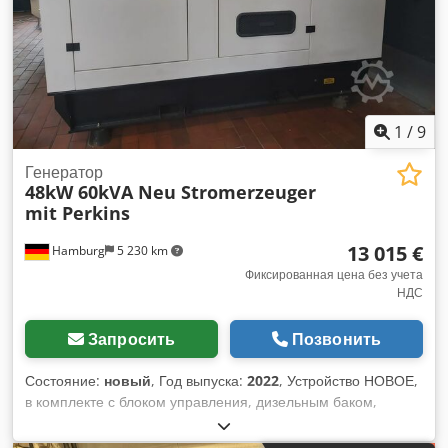
1
/
9
Генератор
48kW 60kVA Neu Stromerzeuger
mit Perkins
13 015 €
Hamburg
5 230 km
Фиксированная цена без учета
НДС
Запросить
Позвонить
Состояние:
новый
, Год выпуска:
2022
, Устройство НОВОЕ,
в комплекте с блоком управления, дизельным баком,
выхлопной системой и аккумуляторами. В комплект
поставки входит все необходимое для ввода в