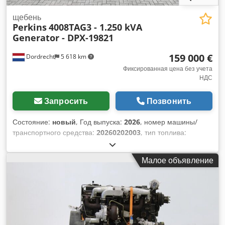
щебень
Perkins
4008TAG3 - 1.250 kVA
Generator - DPX-19821
159 000 €
Dordrecht
5 618 km
Фиксированная цена без учета
НДС
Запросить
Позвонить
Состояние:
новый
, Год выпуска:
2026
, номер машины/
транспортного средства:
20260202003
, тип топлива:
дизель
, производитель двигателей:
Perkins 4008TAG3
,
Назначение: Строительство Dcjdpfx Aszkpmromyjk
Малое объявление
Собственный вес: 12 270 кг Мощность генератора: 1250
кВА Размеры грузового отсека: 606 x 244 x 290 см
Маркировка CE: да Объем резервуара для воды: 1460 л
Для получения дополнительной информации обращайтесь
в команду DPX. = Дополнительные опции и аксессуары = -
Аккумулятор - Панель управления - Стальная крыша -