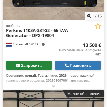
1
/
15
щебень
Perkins
1103A-33TG2 - 66 kVA
Generator - DPX-19804
13 500 €
Dordrecht
5 618 km
Фиксированная цена без учета
НДС
Запросить
Позвонить
Состояние:
новый
, Год выпуска:
2026
, номер машины/
транспортного средства:
202501007001
, тип топлива:
дизель
, производитель двигателей:
Perkins 1103A-33TG2
,
Назначение: Строительство Собственный вес: 1.195 кг
Малое объявление
Мощность генератора: 66 кВА Габариты грузового отсека:
229 x 95 x 125 см Маркировка CE: да Объем бака для воды:
87 л Страна производства: CN Свяжитесь с командой DPX