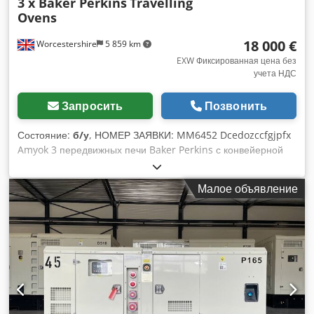
3 x Baker Perkins
Travelling
Ovens
18 000 €
Worcestershire
5 859 km
EXW Фиксированная цена без
учета НДС
Запросить
Позвонить
Состояние:
б/у
, НОМЕР ЗАЯВКИ: MM6452 Dcedozccfgjpfx
Amyok 3 передвижных печи Baker Perkins с конвейерной
лентой длиной 15 м и шириной 1580 мм. ПРИМЕЧАНИЯ: У
одной из печей отсутствует часть конвейерной ленты,
Малое объявление
состоящая из 12 секций/элементов. Все оборудование
должно быть вывезено с завода Покупателем.