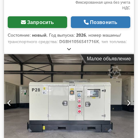
Фиксированная цена без учета
НДС
Запросить
Позвонить
Состояние:
новый
, Год выпуска:
2026
, номер машины/
транспортного средства:
DGBH1056S41716K
, тип топлива:
дизель
, производитель двигателей:
Perkins 4008TAG2A
,
Назначение: Строительство Собственный вес: 11 430 кг
Малое объявление
Мощность генератора: 1 100 кВА Габариты грузового
отсека: 600 x 235 x 290 см СE-маркировка: да Объем
водяного бака: 1 460 л За дополнительной информацией
обращайтесь к команде DPX. = Дополнительные опции и
аксессуары = - Аккумулятор - Контрольная панель -
Стальная крыша Dcsdjxb Nyajpfx Amysk - Автоцистерна