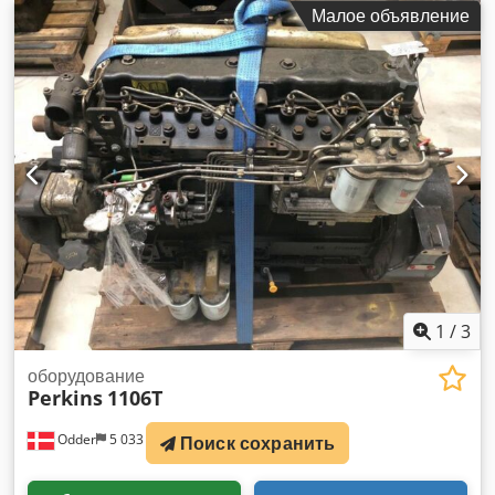
Малое объявление
1
/
3
оборудование
Perkins
1106T
Odder
5 033 km
Поиск сохранить