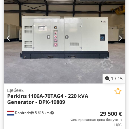
отсека: 386 x 130 x 197 см Наличие маркировки CE: да
Объем резервуара для воды: 385 л Для получения
дополнительной информации обращайтесь в команду DPX.
= Дополнительные опции и аксессуары = - Аккумулятор -
Панель управления Dcedpfx Aox Nl D Temyjk - Стальная
крыша - Цистерна
1
/
15
щебень
Perkins
1106A-70TAG4 - 220 kVA
Generator - DPX-19809
29 500 €
Dordrecht
5 618 km
Фиксированная цена без учета
НДС