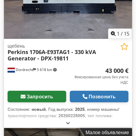
1
/
15
щебень
Perkins
1706A-E93TAG1 - 330 kVA
Generator - DPX-19811
43 000 €
Dordrecht
5 618 km
Фиксированная цена без учета
НДС
Запросить
Позвонить
Состояние:
новый
, Год выпуска:
2025
, номер машины/
транспортного средства:
20260228005
, тип топлива:
дизель
, производитель двигателей:
Perkins 1706A-
E93TAG1
, Назначение: строительство Собственный вес:
Малое объявление
2950 кг Мощность генератора: 330 кВА Размеры грузового