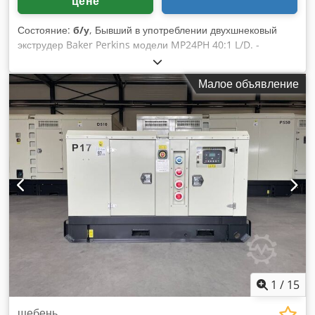
цене
Состояние:
б/у
, Бывший в употреблении двухшнековый
экструдер Baker Perkins модели MP24PH 40:1 L/D. -
Производитель: Baker Perkins - Модель: MP24PH 40:1 L/D -
Тип: двухшнековый экструдер Dcodpfozn Nn Dsx Amyjk -
Малое объявление
Направление вращения шнеков: коаксиальное - Диапазон
скорости вращения шнеков: 0–600 об/мин - Мощность
двигателя: 11,25 кВт, регулируемая Цилиндр: -
Максимальная рабочая температура: 200 °C -
Номинальная длина цилиндра: 40:1 L/D - Тип цилиндра:
цельный, горизонтально разделенный - Нагрев:
электрический, с помощью картриджных нагревателей -
Охлаждение: водяное, с помощью охлаждающей рубашки
цилиндра В комплекте: - Сенсорная панель управления,
интегрированная в распределительный щит -
Одношнековый дозатор порошка - Система подачи
жидкости: бункер для жидкости, шестеренчатый насос и
расходомер
1
/
15
щебень