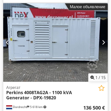
Назначение: строительство Собственный вес: 7 970 кг
Малое объявление
Мощность генератора: 1 250 кВА Размеры грузового
отсека: 455 x 205 x 244 см Сертификация CE: да Объем
водяного бака: 1 450 л Свяжитесь с командой DPX для
получения дополнительной информации. =
Дополнительные опции и аксессуары = Dcodpsx Nl A Nsfx
Amyek - Аккумулятор - Панель управления - Цистерна
1
/
15
Агрегат
Perkins
4008TAG2A - 1100 kVA
Generator - DPX-19820
136 500 €
Dordrecht
5 618 km