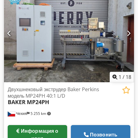
1
/
18
Двухшнековый экструдер Baker Perkins
модель MP24PH 40:1 L/D
BAKER
MP24PH
Чехия
5 255 km
Информация о
Позвонить