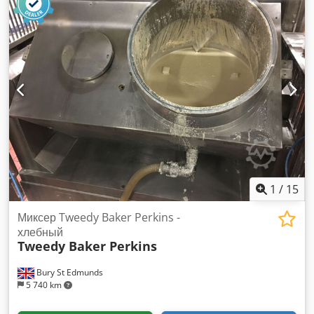
грузового отсека: 305 x 113 x 173 см Dcjdpjw Dag Esfx
Amyok Маркировка CE: да Объём водяного бака: 320 л
Свяжитесь с командой DPX для получения дополнительной
информации. = Дополнительные опции и аксессуары = -
Аккумулятор - Пульт управления - Стальная крыша - Бак
1
/
15
Миксер Tweedy Baker Perkins -
хлебный
Tweedy Baker Perkins
Bury St Edmunds
5 740 km