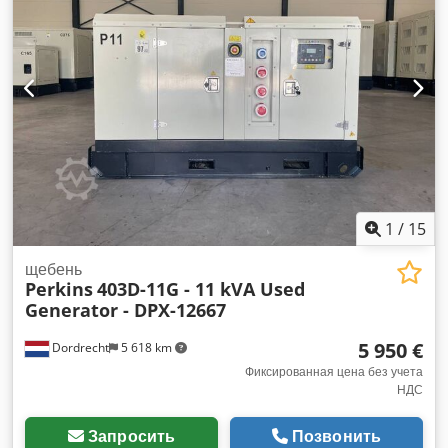
для получения дополнительной информации. =
Дополнительные опции и аксессуары = - Аккумулятор -
Панель управления Djdpfx Ameznhhioyock - Стальная
крыша - Бак
1
/
15
щебень
Perkins
403D-11G - 11 kVA Used
Generator - DPX-12667
5 950 €
Dordrecht
5 618 km
Фиксированная цена без учета
НДС
Запросить
Позвонить