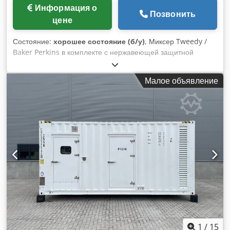
Информация о
Позвонить
цене
Состояние:
хорошее состояние (б/у)
, Миксер Tweedy /
Baker Perkins в комплекте с нержавеющей защитной
системой, питательными баками и т.д.. В хорошем
состоянии, мы думаем, что он был восстановлен
Малое объявление
Turkington в какой-то момент. Идеально подходит для
выпечки хлеба или может быть использован для
приготовления теста (для сухариков, блинов и т.д.)
Различные запасные части доступны от производителя.
Dcsdpfx Aoifz Ibjmyok
1
/
15