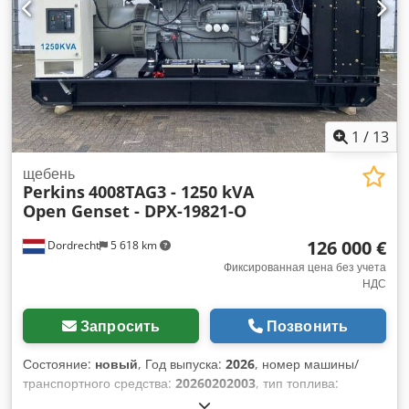
1
/
13
щебень
Perkins
4008TAG3 - 1250 kVA
Open Genset - DPX-19821-O
126 000 €
Dordrecht
5 618 km
Фиксированная цена без учета
НДС
Запросить
Позвонить
Состояние:
новый
, Год выпуска:
2026
, номер машины/
транспортного средства:
20260202003
, тип топлива:
дизель
, производитель двигателей:
Perkins 4008TAG3
,