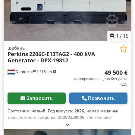
1
/
15
щебень
Perkins
2206C-E13TAG2 - 400 kVA
Generator - DPX-19812
49 500 €
Dordrecht
5 618 km
Фиксированная цена без учета
НДС
Запросить
Позвонить
Состояние:
новый
, Год выпуска:
2026
, номер машины/
транспортного средства:
20260228006
, тип топлива:
дизель
, производитель двигателей:
Perkins 2206C-
E13TAG2
, Назначение: Строительство Собственный вес: 4