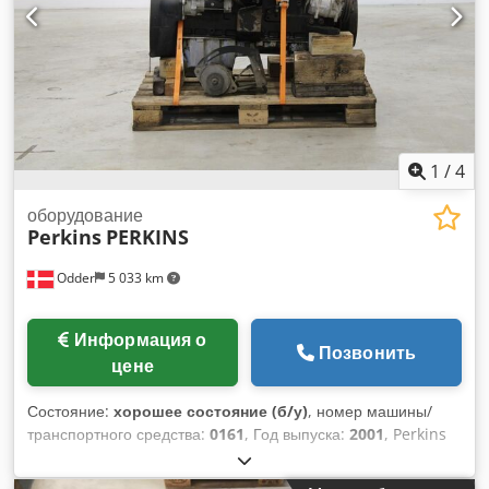
Автоцистерна
1
/
4
оборудование
Perkins
PERKINS
Odder
5 033 km
Информация о
Позвонить
цене
Состояние:
хорошее состояние (б/у)
, номер машины/
транспортного средства:
0161
, Год выпуска:
2001
, Perkins
PERKINS от Uniktruck Dcjdpfx Amsyuhf Nsyek