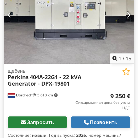
Стальная крыша - Цистерна Dcodpfx Aeyzwn Iemysk
1
/
15
щебень
Perkins
404A-22G1 - 22 kVA
Generator - DPX-19801
9 250 €
Dordrecht
5 618 km
Фиксированная цена без учета
НДС
Запросить
Позвонить
Состояние:
новый
, Год выпуска:
2026
, номер машины/