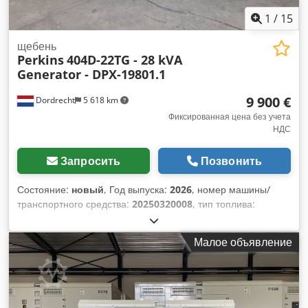
1
/
15
щебень
Perkins
404D-22TG - 28 kVA
Generator - DPX-19801.1
9 900 €
Dordrecht
5 618 km
Фиксированная цена без учета
НДС
Запросить
Позвонить
Состояние:
новый
, Год выпуска:
2026
, номер машины/
транспортного средства:
20250320008
, тип топлива:
дизель
, производитель двигателей:
Perkins 404D-22TG
,
Назначение: строительство Собственный вес: 803 кг
Малое объявление
Мощность генератора: 28 кВА Размеры грузового отсека:
211 x 85 x 125 см Сертификация CE: да Объем водяного
бака: 55 л Страна производства: CN Свяжитесь с командой
DPX для получения дополнительной информации. = Другие
опции и аксессуары = - Аккумулятор - Панель управления -