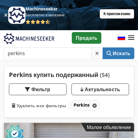
Machineseeker
К приложению
Бесплатно в магазине
Продать
Искать
Perkins купить подержанный
(54)
Фильтр
Актуальность
Perkins
Удалить все фильтры
Малое объявление