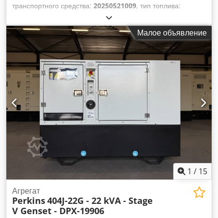
транспортного средства:
20250521009
, тип топлива:
дизель
, производитель двигателей:
Perkins 404A-22G1
,
Назначение: Строительство Собственный вес: 798 кг
Малое объявление
Мощность генератора: 22 кВА Размеры грузового отсека:
200 x 85 x 125 см Маркировка CE: да Объем бака для воды:
55 л Обратитесь к команде DPX для получения
дополнительной информации. = Дополнительные опции и
аксессуары = - Аккумулятор - Панель управления -
Стальная крыша Dcodpfx Aox Irrnjmyok - Бак
1
/
15
Агрегат
Perkins
404J-22G - 22 kVA - Stage
V Genset - DPX-19906