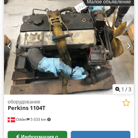
Малое объявление
1
/
3
оборудование
Perkins
1104T
Odder
5 033 km
Информация о