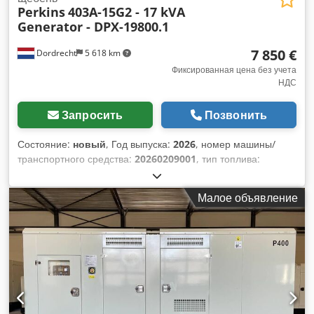
Perkins
403A-15G2 - 17 kVA
Generator - DPX-19800.1
7 850 €
Dordrecht
5 618 km
Фиксированная цена без учета
НДС
Запросить
Позвонить
Состояние:
новый
, Год выпуска:
2026
, номер машины/
транспортного средства:
20260209001
, тип топлива:
дизель
, производитель двигателей:
Perkins 403A-15G2
,
Назначение: Строительство Собственный вес: 765 кг
Малое объявление
Мощность генератора: 17 кВА Размеры грузового отсека:
211 x 85 x 125 см Маркировка CE: да Объем резервуара
для воды: 55 л Страна производства: Китай Для получения
дополнительной информации обращайтесь в компанию
Team DPX. = Дополнительные опции и аксессуары = -
Аккумулятор Dcedpfxjyzwpfo Amysk - Панель управления -
Стальная крыша - Цистерна