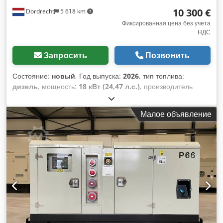
10 300 €
Dordrecht
5 618 km
Фиксированная цена без учета
НДС
Запросить
Позвонить
Состояние:
новый
, Год выпуска:
2026
, тип топлива:
дизель
, мощность:
18 кВт (24,47 л.с.)
, производитель
двигателей:
Perkins 404J-22G
, Область применения:
строительство Собственный вес: 650 кг Мощность
Малое объявление
генератора: 22 кВА Размеры грузового отсека: 175 x 70 x
113 см Маркировка CE: да Уровень выбросов: Stage V / Tier
IV final Объем водяного бака: 70 л Страна производства: IT
Свяжитесь с командой DPX для получения дополнительной
информации. = Дополнительные опции и аксессуары =
Dcodpswfb S Sefx Amyjk - Аккумулятор - Панель
управления - Крыша из стали - Цистерна