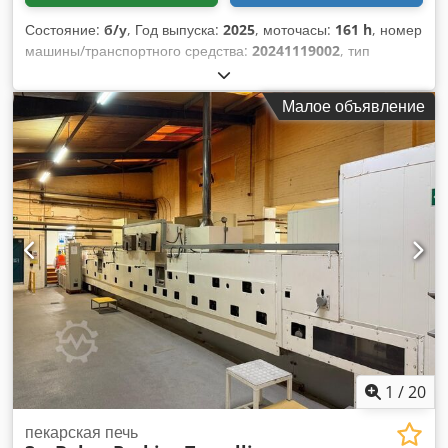
Состояние:
б/у
, Год выпуска:
2025
, моточасы:
161 h
, номер
машины/транспортного средства:
20241119002
, тип
топлива:
дизель
, производитель двигателей:
Perkins
403D-11G
, Назначение: Строительство Собственный вес:
Малое объявление
696 кг Мощность генератора: 11 кВА Габариты грузового
отсека: 211 x 85 x 125 см Сертификация CE: да Объем бака
для воды: 55 л Страна производства: CN Свяжитесь с
командой DPX для получения дополнительной
информации. Dcedpfxoznhg Ss Amyjk = Дополнительные
опции и принадлежности = - Аккумулятор - Панель
управления - Стальная крыша - Цистерна
1
/
20
пекарская печь