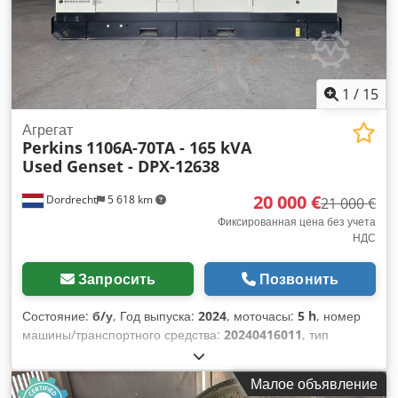
1
/
15
Агрегат
Perkins
1106A-70TA - 165 kVA
Used Genset - DPX-12638
20 000 €
Dordrecht
5 618 km
21 000 €
Фиксированная цена без учета
НДС
Запросить
Позвонить
Состояние:
б/у
, Год выпуска:
2024
, моточасы:
5 h
, номер
машины/транспортного средства:
20240416011
, тип
топлива:
дизель
, производитель двигателей:
Perkins
1106A-70TAG2
, Назначение: Строительство Собственный
Малое объявление
вес: 1 825 кг Мощность генератора: 165 кВА Габариты