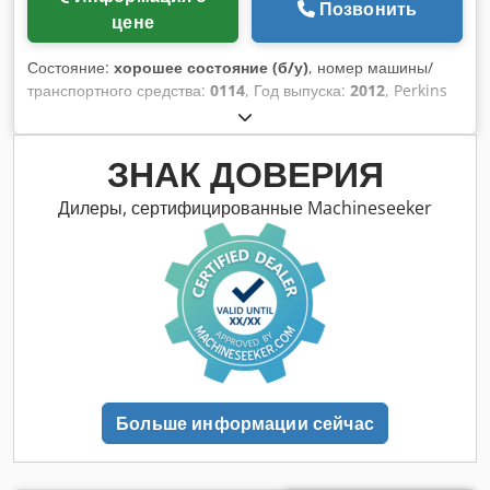
Позвонить
цене
Состояние:
хорошее состояние (б/у)
, номер машины/
транспортного средства:
0114
, Год выпуска:
2012
, Perkins
1104T от Uniktruck Dcodpjyug U Nofx Amyok
ЗНАК ДОВЕРИЯ
Дилеры, сертифицированные Machineseeker
Больше информации сейчас