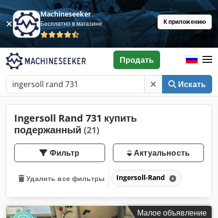
Machineseeker
К приложению
Бесплатно в магазине
Продать
Искать
Ingersoll Rand 731 купить
подержанный
(21)
Фильтр
Актуальность
Ingersoll-Rand
Удалить все фильтры
Малое объявление