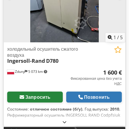
1
/
5
холодильный осушитель сжатого
воздуха
Ingersoll-Rand
D780
1 600 €
Zduny
5 073 km
Фиксированная цена без учета
НДС
Запросить
Позвонить
Состояние:
отличное состояние (б/у)
, Год выпуска:
2010
,
Рефрижераторный осушитель INGERSOLL RAND Codpfsiuk
D Djx Aftoha Производительность: 13 м³/мин, Год выпуска:
2010, Осушитель полностью исправен.