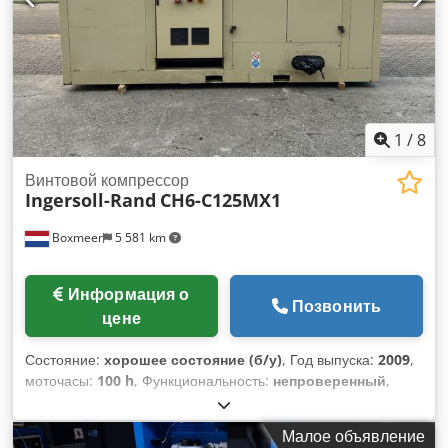
1
/
8
Винтовой компрессор
Ingersoll-Rand
CH6-C125MX1
Boxmeer
5 581 km
Информация о
Позвонить
цене
Состояние:
хорошее состояние (б/у)
, Год выпуска:
2009
,
моточасы:
100 h
, Функциональность:
непроверенный
,
общий вес:
10 250 кг
, общая длина:
5 000 мм
, общая
ширина:
2 100 мм
, общая высота:
2 400 мм
, мощность:
530
Малое объявление
кВт (720,60 л.с.)
, тип топлива:
электрический
, рабочее