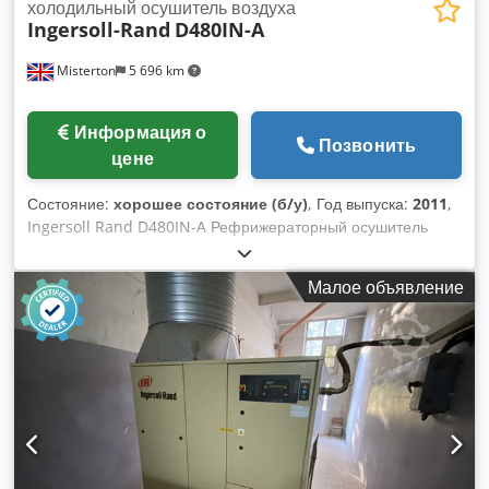
холодильный осушитель воздуха
Ingersoll-Rand
D480IN-A
Misterton
5 696 km
Информация о
Позвонить
цене
Состояние:
хорошее состояние (б/у)
, Год выпуска:
2011
,
Ingersoll Rand D480IN-A Рефрижераторный осушитель
воздуха Codjrk Rqbjpfx Aftoha 2011, 1.73Kw, хладагент
R407C-1, температура окружающей среды +2/50'C, 1Ph
Малое объявление