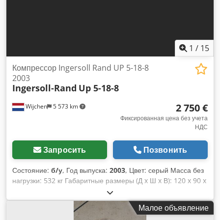
1
/
15
Компрессор Ingersoll Rand UP 5-18-8
2003
Ingersoll-Rand
Up 5-18-8
2 750 €
Wijchen
5 573 km
Фиксированная цена без учета
НДС
Запросить
Позвонить
Состояние:
б/у
, Год выпуска:
2003
, Цвет: серый Масса без
нагрузки: 532 кг Габаритные размеры (Д x Ш x В): 120 x 90 x
110 см - Особенности: - Описание: В комплекте с
осушителем и воздушным ресивером - Год выпуска: 2003 -
Малое объявление
Документация: отсутствует Codpfxsyr Rnne Aftjha -