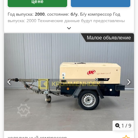
цене
Год выпуска:
2000
, состояние:
б/у
, Б/у компрессор Год
выпуска: 2000 Технические данные будут предоставлены
позже Codpfx Afozk N Rweteha Доступность: немедленно
Местонахождение: Рёлльбах
Малое объявление
1
/
9
холодильный компрессор