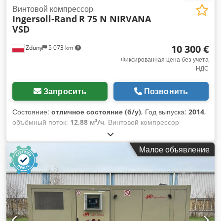
Винтовой компрессор
Ingersoll-Rand
R 75 N NIRVANA
VSD
10 300 €
Zduny
5 073 km
Фиксированная цена без учета
НДС
Запросить
Позвонить
Состояние:
отличное состояние (б/у)
, Год выпуска:
2014
,
объёмный поток:
12,88 м³/ч
, Винтовой компрессор
INGERSOLL RAND R 75 N NIRVANA VSD С регулируемой
частотой вращения (преобразователь частоты) Двигатель
Малое объявление
75 кВт Производительность 12,88 м³/мин Давление 10 бар
Csdow Dm Dwspfx Aftoha Год выпуска 2014 Компрессор
полностью работоспособен.