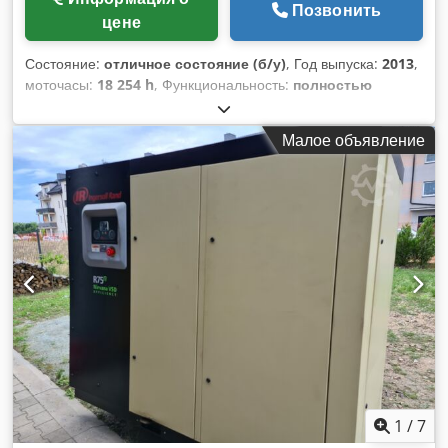
Позвонить
цене
Состояние:
отличное состояние (б/у)
, Год выпуска:
2013
,
моточасы:
18 254 h
, Функциональность:
полностью
работоспособен
, Винтовой компрессор Ingersoll Rand
R37IE-A 37 кВт 7,5 бар Chodew H Nwlspfx Aftsa 6,46 м3/
Малое объявление
мин Год выпуска: 2013 Наработка: 18 254 ч
1
/
7