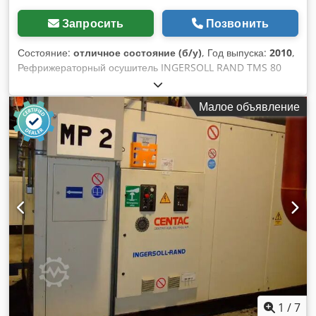
Запросить
Позвонить
Состояние:
отличное состояние (б/у)
, Год выпуска:
2010
,
Рефрижераторный осушитель INGERSOLL RAND TMS 80
Производительность: 8,2 м3/мин Год выпуска: 2010
Осушитель полностью исправен. Cedpfjymmbtjx Aftjha
Малое объявление
1
/
7