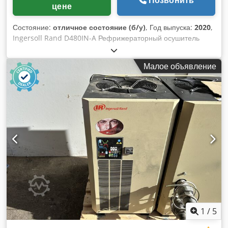
цене
Состояние:
отличное состояние (б/у)
, Год выпуска:
2020
,
Ingersoll Rand D480IN-A Рефрижераторный осушитель
воздуха 2020, 1.73Kw, хладагент R407C-1, температура
окружающей среды +2/50'C, 1Ph Chedpfxerk Rp Ej Aftoa
Малое объявление
1
/
5