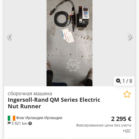
Наличие маркировки CE: да - Наличие сертификата CE: нет
- Серийный номер: 2210711 - Транспортные размеры:
1200мм x 900мм x 1100мм (д x ш x в) - Транспортный вес
[кг]: 532кг - Количество транспортных пакетов [шт.]: 3
Финансовая информация НДС: Указанная цена без учета
НДС НДС/налогообложение разницы: НДС может быть
вычтен для предприятий Доставка и приём техники на
обмен возможны в любое время для всего промышленного
оборудования Йорик Дибельс
1
/
8
сборочная машина
Ingersoll-Rand
QM Series Electric
Nut Runner
2 295 €
Флаг Ирландии Ирландия
5 921 km
Фиксированная цена без учета
НДС