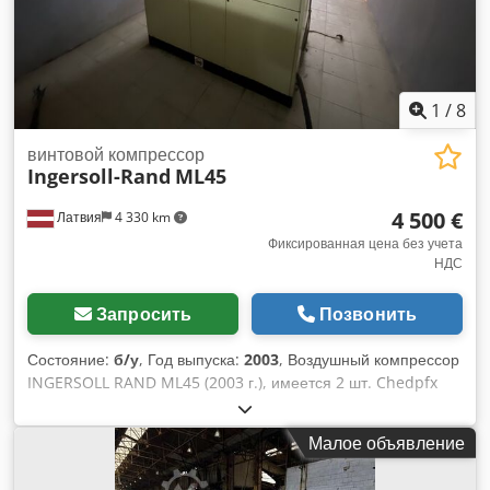
1
/
8
винтовой компрессор
Ingersoll-Rand
ML45
4 500 €
Латвия
4 330 km
Фиксированная цена без учета
НДС
Запросить
Позвонить
Состояние:
б/у
, Год выпуска:
2003
, Воздушный компрессор
INGERSOLL RAND ML45 (2003 г.), имеется 2 шт. Chedpfx
Aexu Achsftja Состояние: бывшие в употреблении,
технически исправны, в настоящее время отключены.
Малое объявление
Производитель: Ingersoll Rand (США) Модель: ML45 Год
выпуска: 2003 Количество: 2 единицы Надежные