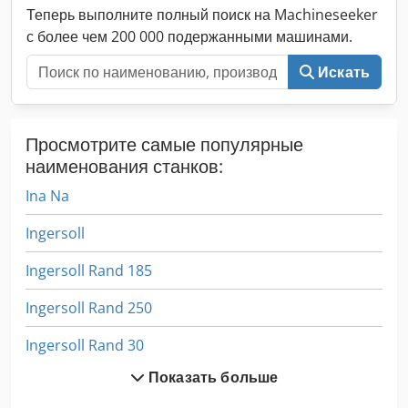
Теперь выполните полный поиск на Machineseeker
стабильной работе. Система смазки включает в себя
масляный бак с эпоксидным покрытием для защиты от
с более чем 200 000 подержанными машинами.
коррозии. Для поддержания постоянной циркуляции масла
Искать
и защиты подвижных элементов используется пред/пост
смазочный насос мощностью 0,75 кВт, рассчитанный на
напряжение 380/415 В.
Просмотрите самые популярные
наименования станков:
Ina Na
Ingersoll
Ingersoll Rand 185
Ingersoll Rand 250
Ingersoll Rand 30
Показать больше
Ingersoll Rand 741