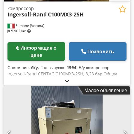
компрессор
Ingersoll-Rand
C100MX3-2SH
Fumane (Verona)
5 902 km
Информация о
Позвонить
цене
Состояние:
б/у
, Год выпуска:
1994
, Б/у компрессор
Ingersoll-Rand CENTAC C100MX3-2SH, 8,23 бар Общее
описание б/у компрессора Ingersoll-Rand CENTAC
Chedjxcwx Hspfx Aftoa Б/у воздушный компрессор
Малое объявление
Ingersoll-Rand CENTAC C100MX3-2SH 8,23 бар
эффективно удовлетворяет потребности промышленных
предприятий в подаче сжатого воздуха. Благодаря
современной конструкции, обеспечивается стабильная и
надёжная работа в непрерывном режиме. Трёхфазный
электродвигатель напрямую соединён через беззазорную
зубчатую муфту, минимизируя механические потери и