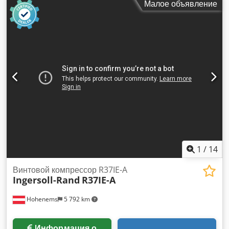
Малое объявление
1
/
14
Винтовой компрессор R37IE-A
Ingersoll-Rand
R37IE-A
Hohenems
5 792 km
Информация о