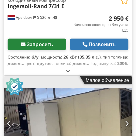
Ingersoll-Rand
7/31 E
2 950 €
Apeldoorn
5 526 km
Фиксированная цена без учета
НДС
Запросить
Позвонить
Состояние:
б/у
, мощность:
26 кВт (35,35 л.с.)
, тип топлива:
дизель
, цвет:
другое
, топливо:
дизель
, Год выпуска:
2006
,
моточасы:
1 230 h
, Технические характеристики Cjdpfozp
Hkljx Afteha Количество цилиндров: 3 Трансмиссия Привод:
Малое объявление
непрерывный Тип двигателя: Yanmar 3IRH8N Топливный
бак: 50 литров Размеры и вес Собственный вес: 650 кг
Габаритные размеры (Д x Ш x В): 336 x 139 x 124 см
Функциональные характеристики Производительность: 186
м³/ч Напряжение сети: 12 В Маркировка CE: да Состояние
Общее состояние: удовлетворительное Техническое
состояние: хорошее Внешнее состояние:
удовлетворительное Рабочее давление: 7 бар