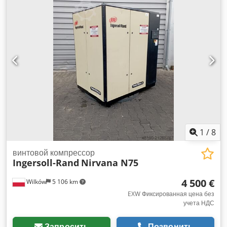
1
/
8
винтовой компрессор
Ingersoll-Rand
Nirvana N75
4 500 €
Wilków
5 106 km
EXW Фиксированная цена без
учета НДС
Запросить
Позвонить