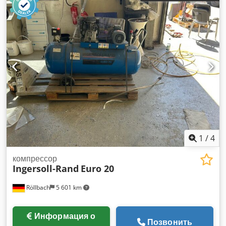
1
/
4
компрессор
Ingersoll-Rand
Euro 20
Röllbach
5 601 km
Информация о
Позвонить