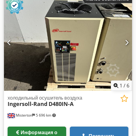
1
/
6
холодильный осушитель воздуха
Ingersoll-Rand
D480IN-A
Misterton
5 696 km
Информация о
Позвонить