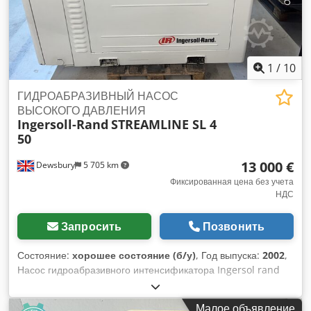
1
/
10
ГИДРОАБРАЗИВНЫЙ НАСОС
ВЫСОКОГО ДАВЛЕНИЯ
Ingersoll-Rand
STREAMLINE SL 4
50
13 000 €
Dewsbury
5 705 km
Фиксированная цена без учета
НДС
Запросить
Позвонить
Состояние:
хорошее состояние (б/у)
, Год выпуска:
2002
,
Насос гидроабразивного интенсификатора Ingersol rand
streamline plus. хорошее рабочее состояние Chsdpenp
Iywjfx Aftja
Малое объявление