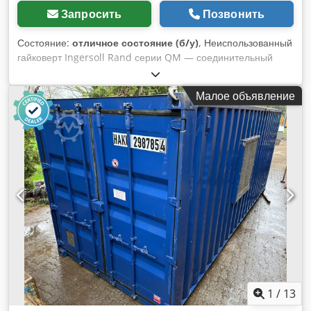
Запросить
Позвонить
Состояние:
отличное состояние (б/у)
, Неиспользованный
гайковерт Ingersoll Rand серии QM — соединительный
кабель и контроллер Cjdpfx Aewric Eeftjha
Малое объявление
1
/
13