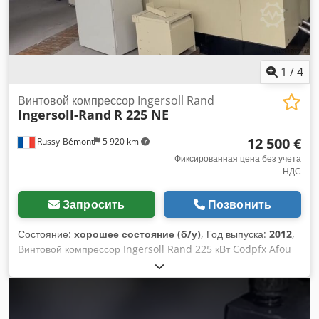
1
/
4
Винтовой компрессор Ingersoll Rand
Ingersoll-Rand
R 225 NE
12 500 €
Russy-Bémont
5 920 km
Фиксированная цена без учета
НДС
Запросить
Позвонить
Состояние:
хорошее состояние (б/у)
, Год выпуска:
2012
,
Винтовой компрессор Ingersoll Rand 225 кВт Codpfx Afou
Ic Ryotoha Год 2012