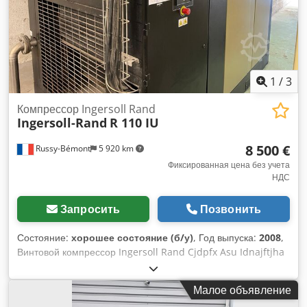
1
/
3
Компрессор Ingersoll Rand
Ingersoll-Rand
R 110 IU
8 500 €
Russy-Bémont
5 920 km
Фиксированная цена без учета
НДС
Запросить
Позвонить
Состояние:
хорошее состояние (б/у)
, Год выпуска:
2008
,
Винтовой компрессор Ingersoll Rand Cjdpfx Asu Idnajftjha
110 кВт Год 2008
Малое объявление