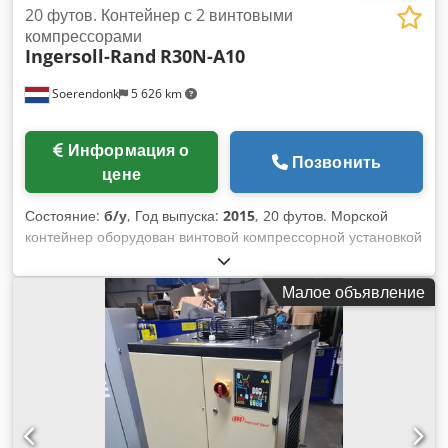
20 футов. Контейнер с 2 винтовыми
компрессорами
Ingersoll-Rand
R30N-A10
Soerendonk
5 626 km
Информация о
Позвонить
цене
Состояние:
б/у
, Год выпуска:
2015
, 20 футов. Морской
контейнер оборудован винтовой компрессорной установкой
с 2 винтовыми компрессорами Ingersoll Rand R30I-A10
мощностью 30 кВт каждый. Chjdpfewbf U Nex Aftea
Малое объявление