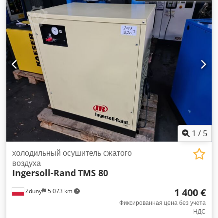
давление:
3 балка
, Оборудование:
Идентификационная
табличка в наличии
, Сделать Ингерсолл Рэнд Модель:
CH6-C125MX1 Год выпуска: 2009 Серийный номер: V-7667
Рабочее время (по счетчику моточасов): Мало часов!!
Мощность (кВт) 530 Напряжение 400 Частота (Гц) 50
Обороты 2980 Ампер (А) 920 Размеры ДxШxВ (мм) 5000 x
2100 x 2500 Вес (кг) около 10250 Csdpfx Afsv A T Uhjtjha
Общее количество на складе 1 Мощность (м3) 7,66 Нм3/ч
Макс. давление (бар) 2,8 Страна происхождения Италия
Комментарии Почти неиспользованный компрессор
1
/
5
холодильный осушитель сжатого
воздуха
Ingersoll-Rand
TMS 80
1 400 €
Zduny
5 073 km
Фиксированная цена без учета
НДС