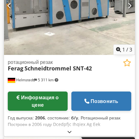
1
/
3
ротационный резак
Ferag
Schneidtrommel SNT-42
Helmstedt
5 311 km
Информация о
Позвонить
цене
Год выпуска:
2006
, состояние:
б/у
, Ротационный резак
Построен в 2006 году Dcedpfjc Ihqiex Ag Eek