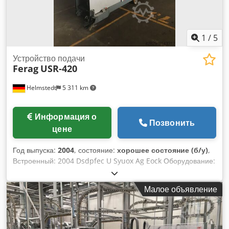
1
/
5
Устройство подачи
Ferag
USR-420
Helmstedt
5 311 km
Информация о
Позвонить
цене
Год выпуска:
2004
, состояние:
хорошее состояние (б/у)
,
Встроенный: 2004 Dsdpfec U Syuox Ag Eock Оборудование:
Фидер
Малое объявление