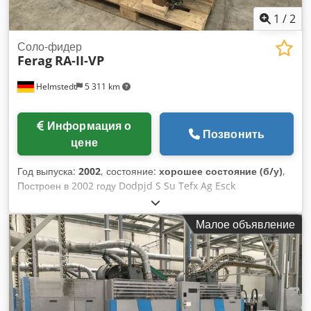
1
/
2
Соло-фидер
Ferag
RA-II-VP
Helmstedt
5 311 km
Информация о
Позвонить
цене
Год выпуска:
2002
, состояние:
хорошее состояние (б/у)
,
Построен в 2002 году Dodpjd S Su Tefx Ag Esck
Малое объявление