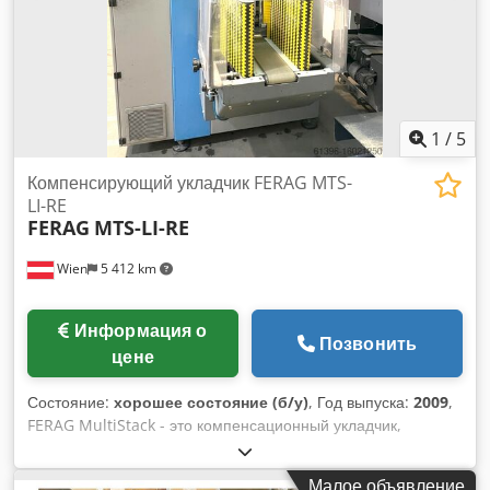
1
/
5
Компенсирующий укладчик FERAG MTS-
LI-RE
FERAG
MTS-LI-RE
Wien
5 412 km
Информация о
Позвонить
цене
Состояние:
хорошее состояние (б/у)
, Год выпуска:
2009
,
FERAG MultiStack - это компенсационный укладчик,
который используется в конце линии вставки для укладки
печатной продукции. Dsdetk S Ecopfx Ag Eeck
Малое объявление