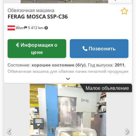
Обвязочная машина
FERAG MOSCA
SSP-C36
Wien
5 412 km
Информация о
Позвонить
цене
Состояние:
хорошее состояние (б/у)
, Год выпуска:
2011
,
Обвязочная машина для обвязки пачек печатной продукции
Dedpfx Agjtnilfj Esck
Малое объявление