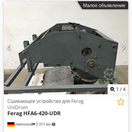
Малое объявление
1
/
4
Сшивающее устройство для Ferag
UniDrum
Ferag
HFA6-420-UDR
Helmstedt
5 311 km