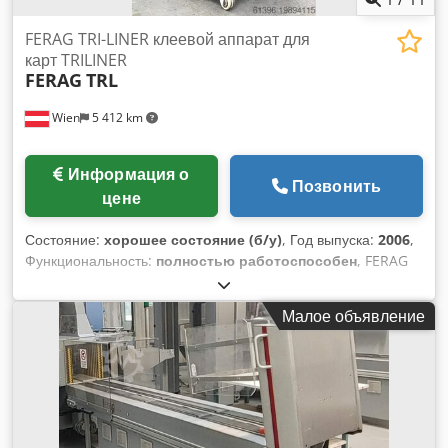
FERAG TRI-LINER клеевой аппарат для
карт TRILINER
FERAG
TRL
Wien
5 412 km
Информация о
Позвонить
цене
Состояние:
хорошее состояние (б/у)
, Год выпуска:
2006
,
Функциональность:
полностью работоспособен
, FERAG
TRL - TRI-LINER для наклеивания карт и скидочных марок
на печатные изделия, перемещаемые по цепочке Dcjdpfjw
Малое объявление
Ud Ndjx Ag Eek