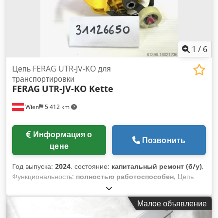
1
/
6
Цепь FERAG UTR-JV-KO для
транспортировки
FERAG
UTR-JV-KO Kette
Wien
5 412 km
Информация о
Позвонить
цене
Год выпуска:
2024
, состояние:
капитальный ремонт (б/у)
,
Функциональность:
полностью работоспособен
, Цепь
FERAG UTR-JV-KO для транспортировки печатной продукции
в почтовом отделении Dcodpfx Ajtk S Dysg Eek Также
Малое объявление
доступны кронштейны UTR-RV, UTR-JV, MSD, кронштейны
LAT и т. д.