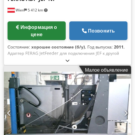
Wien
5 412 km
Информация о
Позвонить
цене
Состояние:
хорошее состояние (б/у)
, Год выпуска:
2011
,
Адаптер FERAG JetFeeder для подключения JEF к другой
линии Dcsdow Ud R Uepfx Ag Eok
Малое объявление