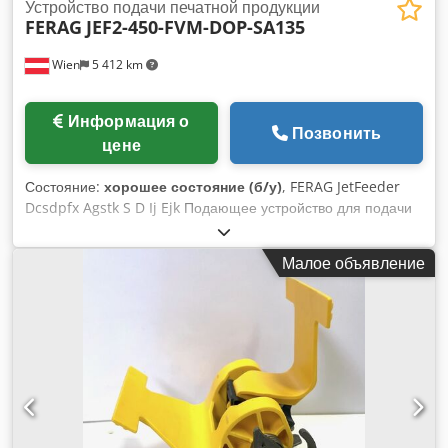
Устройство подачи печатной продукции
FERAG
JEF2-450-FVM-DOP-SA135
Wien
5 412 km
Информация о
Позвонить
цене
Состояние:
хорошее состояние (б/у)
, FERAG JetFeeder
Dcsdpfx Agstk S D Ij Ejk Подающее устройство для подачи
печатной продукции в линию вставки
Малое объявление