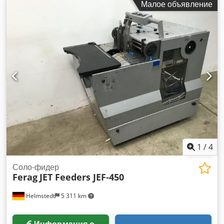
Малое объявление
1
/
4
Соло-фидер
Ferag
JET Feeders JEF-450
Helmstedt
5 311 km
Информация о