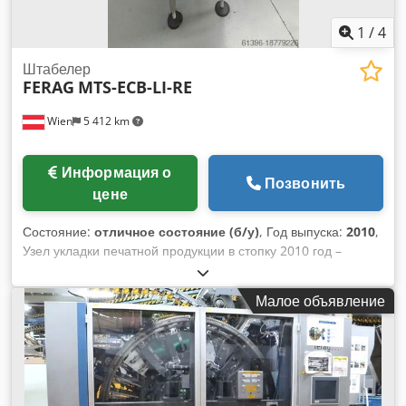
1
/
4
Штабелер
FERAG
MTS-ECB-LI-RE
Wien
5 412 km
Информация о
Позвонить
цене
Состояние:
отличное состояние (б/у)
, Год выпуска:
2010
,
Узел укладки печатной продукции в стопку 2010 год –
управление Beckhoff Dsdpfx Agsv Sdc Io Eock
Малое объявление