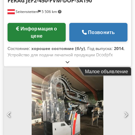
FERAG
JEF2-450-FVM-DOP-SA190
Seitenstetten
5 506 km
Информация о
Позвонить
цене
Состояние:
хорошее состояние (б/у)
, Год выпуска:
2014
,
Устройство для подачи печатной продукции Dcodpfx
Agjxwqkre Esk
Малое объявление