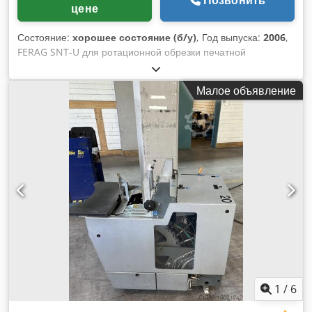
цене
Состояние:
хорошее состояние (б/у)
, Год выпуска:
2006
,
FERAG SNT-U для ротационной обрезки печатной
продукции Dcjdpfx Ajtk S Ileg Eek
Малое объявление
1
/
6