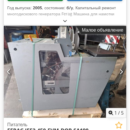
Год выпуска:
2005
, состояние:
б/у
, Капитальный ремонт
многодискового генератора Ferag Машина для намотки
вкладышей для последующей автоматической вставки в
печатную продукцию Dcsdpsdrcbmofx Ag Eek
Малое объявление
1
/
5
Питатель