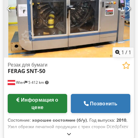
1
/
1
Резак для бумаги
FERAG
SNT-50
Wien
5 412 km
Информация о
Позвонить
цене
Состояние:
хорошее состояние (б/у)
, Год выпуска:
2010
,
Узел обрезки печатной продукции с трех сторон Dcedpfxev
Sdggj Ag Esk