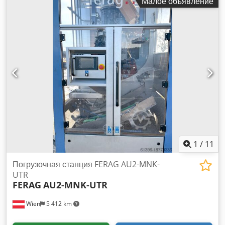
Малое объявление
1
/
11
Погрузочная станция FERAG AU2-MNK-
UTR
FERAG
AU2-MNK-UTR
Wien
5 412 km