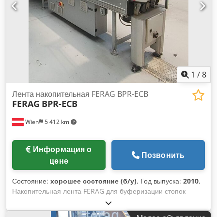
1
/
8
Лента накопительная FERAG BPR-ECB
FERAG
BPR-ECB
Wien
5 412 km
Информация о
Позвонить
цене
Состояние:
хорошее состояние (б/у)
, Год выпуска:
2010
,
Накопительная лента FERAG для буферизации стопок
печатной продукции - 2010 год Dcsdpfx Agjv Sdh Dj Esk