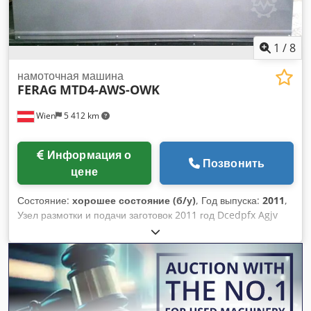
1
/
8
намоточная машина
FERAG
MTD4-AWS-OWK
Wien
5 412 km
Информация о
Позвонить
цене
Состояние:
хорошее состояние (б/у)
, Год выпуска:
2011
,
Узел размотки и подачи заготовок 2011 год Dcedpfx Agjv
Sddfs Eok