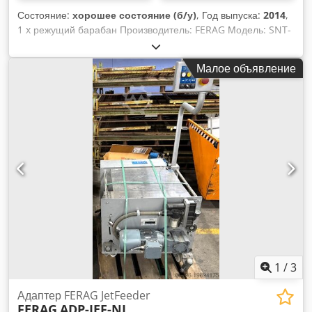
Состояние:
хорошее состояние (б/у)
, Год выпуска:
2014
,
1 x режущий барабан Производитель: FERAG Модель: SNT-
50 Год выпуска: 2014 Dcsdpfx Ajy Udadjg Eek Состояние:
хорошее, до демонтажа находилось в производстве Также
Малое объявление
доступны другие бывшие в употреблении агрегаты FERAG,
такие как станции подачи и выдачи (в том числе более
новых годов выпуска), а также системы SDB. Просто
спросите!
1
/
3
Адаптер FERAG JetFeeder
FERAG
ADP-JEF-NI