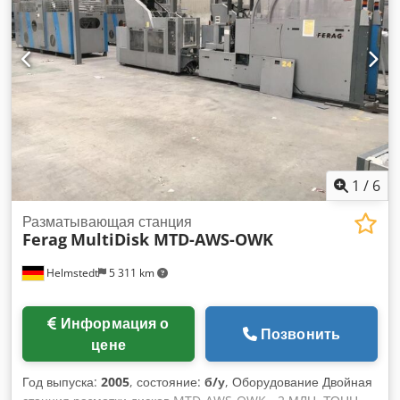
1
/
6
Разматывающая станция
Ferag
MultiDisk MTD-AWS-OWK
Helmstedt
5 311 km
Информация о
Позвонить
цене
Год выпуска:
2005
, состояние:
б/у
, Оборудование Двойная