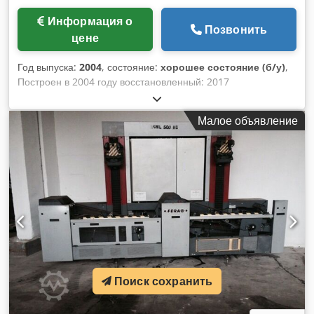
Информация о
Позвонить
цене
Год выпуска:
2004
, состояние:
хорошее состояние (б/у)
,
Построен в 2004 году восстановленный: 2017
Оборудование: Сшивающее устройство для Ferag UniDrum
Dcodpfsc U Nf Rsx Ag Eok
Малое объявление
Поиск сохранить