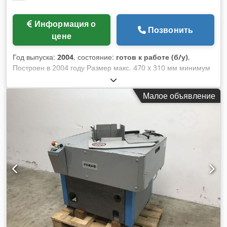
Информация о
Позвонить
цене
Год выпуска:
2004
, состояние:
готов к работе (б/у)
,
Построен в 2004 году Размер макс. 470 x 310 мм минимум
210 x 148 мм Dcodpfxsdygvzs Ag Eek Скорость макс. 90.000
Экс./ч
Малое объявление