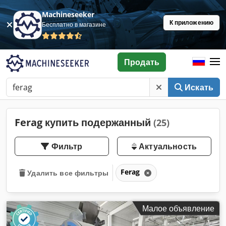
Machineseeker
К приложению
Бесплатно в магазине
Продать
Искать
Ferag купить подержанный
(25)
Фильтр
Актуальность
Ferag
Удалить все фильтры
Малое объявление