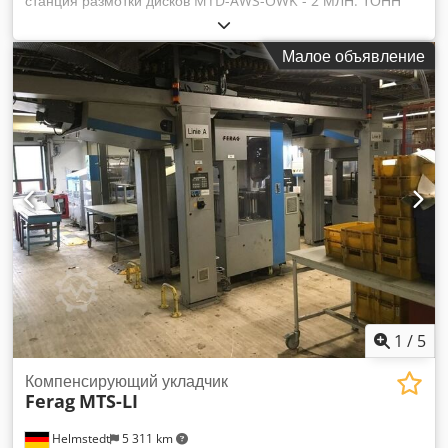
станция размотки дисков MTD-AWS-OWK - 2 МЛН. ТОНН
Комбинированная размоточная станция - 1 MTD-ZSF-LI-
MSD Dedpfx Agsc Ihxrs Ejck Стек-пакер LAT - 1 LAT-2:1
Малое объявление
1
/
5
Компенсирующий укладчик
Ferag
MTS-LI
Helmstedt
5 311 km