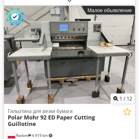
характеристики: Ширина реза: 920 мм Высота стопы: 120
Малое объявление
мм Вес: 2500 кг Питание: 380 В Комплектация: –
Программный блок с цветным сенсорным монитором
(Mitsubishi) – Воздушный стол – Увеличенные боковые
столы – Фотодатчики – Хромированные поверхности стола
Dodpfozmu Ndex An Hsck – Запасной нож Станок
выполнен по образцу немецкого Polar, очень прочная
конструкция, западная электроника (Schneider, Mitsubishi,
Eaton). Очень стабильная задняя рама, CNC-
направляющие, привод на шариковом винте.
1
/
12
Гильотина для резки бумаги
Polar Mohr 92 ED
Paper Cutting
Guillotine
Radom
4 919 km