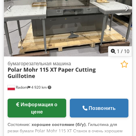
1
/
10
бумагорезательная машина
Polar Mohr 115 XT
Paper Cutting
Guillotine
Radom
4 920 km
Информация о
Позвонить
цене
Состояние:
хорошее состояние (б/у)
, Гильотина для
резки бумаги Polar Mohr 115 XT Станок в очень хорошем