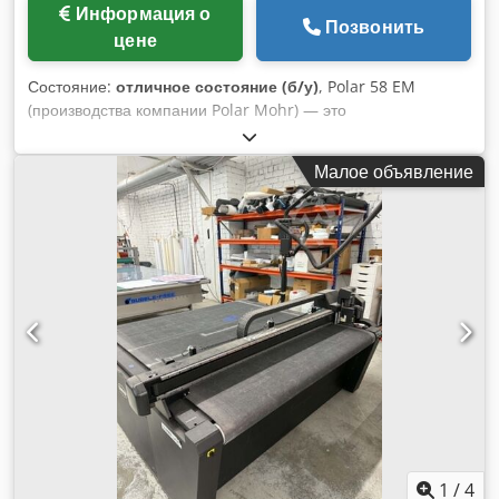
Информация о
Позвонить
цене
Состояние:
отличное состояние (б/у)
, Polar 58 EM
(производства компании Polar Mohr) — это
высокопроизводительный программируемый
гидравлический резак для бумаги. Он предназначен для
Малое объявление
типографий, копировальных центров и переплетных
мастерских, которым требуется точная и воспроизводимая
резка бумаги форматов SRA3 и B3. Технические
характеристики: Ширина реза: 580 мм Глубина подачи: 580
мм Максимальная высота стопы бумаги: 100 мм Dcsdpfx
Anozr E Eye Hok Давление прижимной планки:
регулируется от 180 даН до 1500 даН Минимальная длина
реза: 15 мм (без использования прижимной планки) / 50 мм
(с использованием прижимной планки) Память и
программы: цифровая микропроцессорная система
управления с 99 программами и до 999 ячеек памяти
Требования к электропитанию: трехфазное напряжение
Собственный вес: 520 кг Габариты машины: 115 см
(ширина) × 135 см (длина) × 136 см (высота)
1
/
4