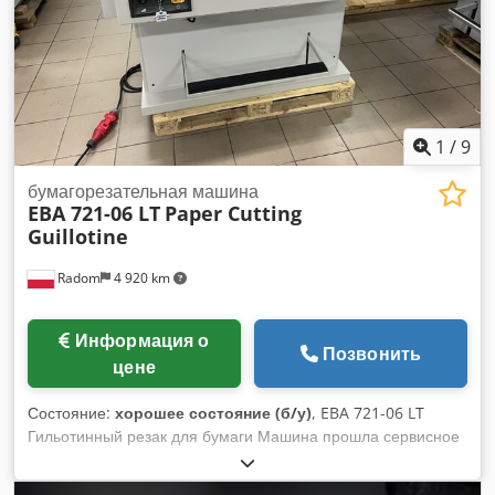
возникнут какие-либо вопросы или вам потребуется
дополнительная информация, пожалуйста, свяжитесь с
нами.
1
/
9
бумагорезательная машина
EBA 721-06 LT
Paper Cutting
Guillotine
Radom
4 920 km
Информация о
Позвонить
цене
Состояние:
хорошее состояние (б/у)
, EBA 721-06 LT
Гильотинный резак для бумаги Машина прошла сервисное
обслуживание и полностью готова к работе. Данный
профессиональный резак предназначен для