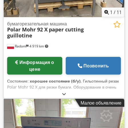
1
/
11
бумагорезательная машина
Polar Mohr 92 X
paper cutting
guillotine
Radom
4 919 km
Информация о
Позвонить
цене
Состояние:
хорошее состояние (б/у)
, Гильотинный резак
Polar Mohr 92 X для резки бумаги. Оборудование в очень
хорошем состоянии, готово к эксплуатации после
проведения технического осмотра. Dsdpfozlaaxex An Hsck
Малое объявление
Это наиболее востребованная марка среди гильотинных
резаков, флагманский продукт. Технические
характеристики: Ширина реза: 920 мм Высота стопы
бумаги: 130 мм Программатор с 15-дюймовым цветным