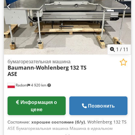
— фотодатчик на переднем столе - Прозрачный защитный
кожух на заднем столе - Система Safe Drive – патент IDEAL
- Электронный двухручный запуск резки - Автоматический
возврат ножа из любой позиции - Главный выключатель с
замком (ключом) - Смена ножа возможна с постоянно
закрытым лезвием Комплектация: защитный инструмент
для смены ножа, комплект сервисных инструментов,
инструмент для прокатывания бумаги, запасной нож.
1
/
11
бумагорезательная машина
Baumann-Wohlenberg
132 TS
ASE
Radom
4 920 km
Информация о
Позвонить
цене
Состояние:
хорошее состояние (б/у)
, Wohlenberg 132 TS
ASE Бумагорезальная машина Машина в идеальном
состоянии, готова к производству. Год выпуска 2015.