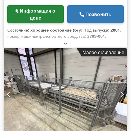
Информация о
Позвонить
цене
Состояние:
хорошее состояние (б/у)
, Год выпуска:
2001
,
номер машины/транспортного средства:
3789-001
,
Стандартная модель Хромированный воздушный стол
Djdozqtk Uopfx An Hjck Цветной дисплей Боковой стол
Малое объявление
слева с подачей воздуха Боковой стол справа с подачей
воздуха BAUMANN NUP 650: Подъемник для стопки бумаги
Вибрационный стол Heinrich Baumann BSB 3/L