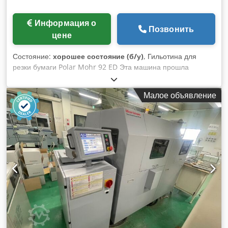
Информация о
Позвонить
цене
Состояние:
хорошее состояние (б/у)
, Гильотина для
резки бумаги Polar Mohr 92 ED Эта машина прошла
сервисное обслуживание и готова к использованию.
Наиболее уважаемый бренд гильотин, флагманский
Малое объявление
продукт. Djdpfx Anjzlgf Ue Hock Технические
характеристики: Ширина реза: 920 мм Высота стопы: 130
мм Программное управление с цветным дисплеем
Воздушный стол Фотодатчики безопасности
Хромированная поверхность стола Привод заднего
прижима шарико-винтовой передачей Оптическая линия
реза Увеличенные боковые столы Смена ножа через
панель управления Вес: 1890 кг Питание: 380В В комплекте
документация, комплект инструментов, предохранительное
устройство для смены ножа, резиновый молоток, запасной
нож и один машинный нож.