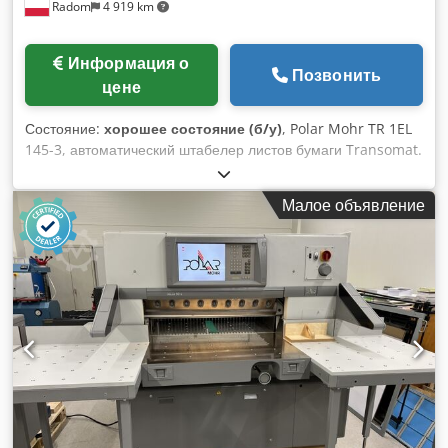
Radom
4 919 km
Информация о
Позвонить
цене
Состояние:
хорошее состояние (б/у)
, Polar Mohr TR 1EL
145-3, автоматический штабелер листов бумаги Transomat.
Устройство готово к работе. Это самая популярная модель
от немецкого производителя. Transomat можно установить
Малое объявление
с левой стороны от резака. Вес: 1600 кг. Напряжение
питания: 400 В. Панель управления. Пневматический стол.
Dcjdjzlad Repfx An Hek Хромированная поверхность стола.