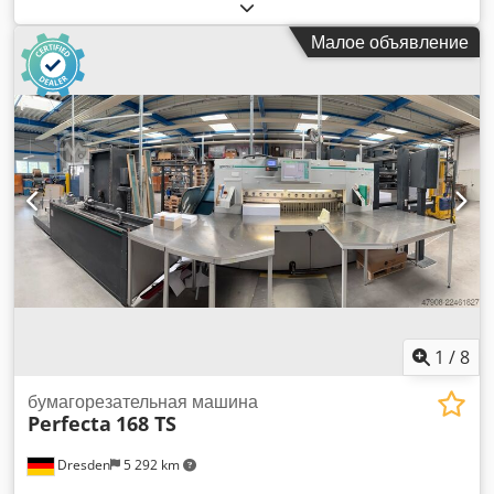
состоянии, готов к производству, после сервисного
осмотра. Малый пробег. Год выпуска: 2010. Самый
Малое объявление
востребованный бренд гильотин, флагманская модель. Для
дооснащения доступны вибростол и подъёмник.
Технические характеристики: Ширина реза: 1150 мм
Высота стопы: 165 мм Программируемый контроллер с 15″
цветным сенсорным дисплеем Воздушный стол
Фотоэлементы безопасности Dodpfx Anozph N Ne Hsck
Хромированная поверхность стола Шариковинтовая
передача задней линейки Оптическая линия реза
Увеличенные боковые столы Смена ножа через панель
управления Дополнительные защитные ограждения
заднего стола Вес: 3200 кг Питание: 380 В В комплекте:
документация, набор инструментов, подбивочный брусок,
запасной нож и один нож, установленный в станке.
1
/
8
бумагорезательная машина
Perfecta
168 TS
Dresden
5 292 km