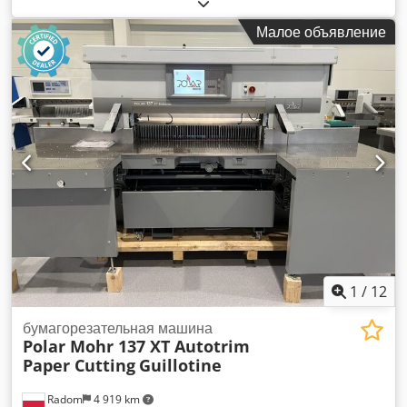
подержанное дополнительное оборудование «SDD Belt
Stacker BST6800&BST6900». Предмет продажи: 1 x SDD
Малое объявление
Belt Stacker BST6900: Состояние: Данное предложение
касается подержанного аксессуара, который может иметь
следы использования (незначительные царапины или
пожелтение). Работоспособность аксессуара проверена.
Упаковка и доставка: Dodpfxoytcpyj An Heck Вы можете
осмотреть устройство в наши рабочие часы. Для этого,
пожалуйста, запишитесь на прием! По запросу возможна
морская упаковка и доставка по всему миру! Для получения
более подробной информации вы, конечно, можете
связаться с нами лично.
1
/
12
бумагорезательная машина
Polar Mohr 137 XT Autotrim
Paper Cutting
Guillotine
Radom
4 919 km