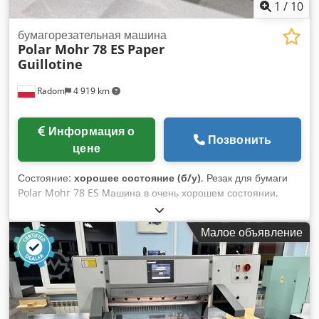
1
/
10
бумагорезательная машина
Polar Mohr 78 ES
Paper
Guillotine
Radom
4 919 km
Информация о
Позвонить
цене
Состояние:
хорошее состояние (б/у)
, Резак для бумаги
Polar Mohr 78 ES Машина в очень хорошем состоянии,
обслужена и готова к эксплуатации. Производство —
Германия. Технические характеристики: Ширина реза: 780
Малое объявление
мм Высота стопы: 120 мм Дисплей LCD Питание: 400 В Вес:
1400 кг Dcsdpfx Anszmu Nkj Hok Боковые столы
Хромированная поверхность стола Подсветка стола и
оптическая линия реза Бесступенчато регулируемое
давление Дополнительные задние крышки стола Запасной
нож, режущие планки, прижимной блок и рабочие