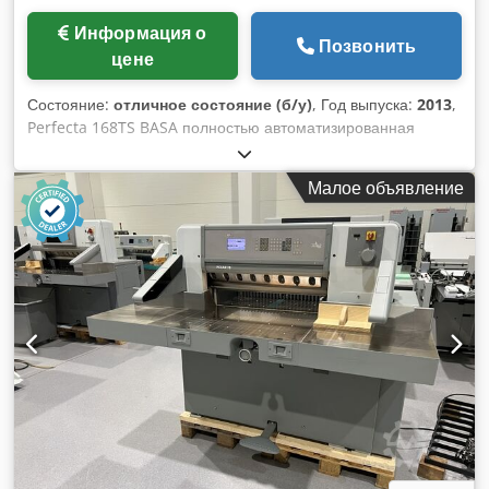
Информация о
Позвонить
цене
Состояние:
отличное состояние (б/у)
, Год выпуска:
2013
,
Perfecta 168TS BASA полностью автоматизированная
система резки год выпуска 2013 включает в себя:
резательную машину Perfecta 168TS Dcsdpfszqtpdex An
Малое объявление
Hok автоматический податчик листов BASA 7 с
автоматической подачей бумаги устройство ZTS 2000 для
подачи стопок бумаги на задний стол резательной машины
разгрузочное устройство BA6 практически не
использовалась в очень хорошем состоянии находится в
Германии возможна проверка в работе