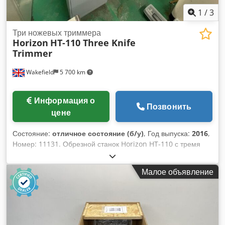
1
/
3
Три ножевых триммера
Horizon
HT-110 Three Knife
Trimmer
Wakefield
5 700 km
Информация о
Позвонить
цене
Состояние:
отличное состояние (б/у)
, Год выпуска:
2016
,
Номер: 11131. Обрезной станок Horizon HT-110 с тремя
ножами, 2016 год выпуска. Dodpfxjzq D Iqj An Hjck
Отличное состояние! Обрезано всего 196 000 книг!
Малое объявление
Обрезной станок, работающий в потоке или автономно, с
производительностью до 4000 книг в час. Особенности:
Станок прост в управлении, все необходимые настройки
выполняются через сенсорный экран с интуитивно
понятными иконками. Может работать со скоростью до