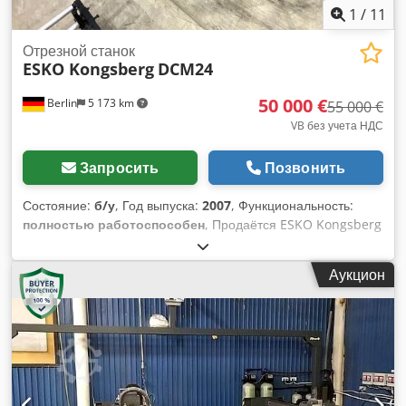
1
/
11
Отрезной станок
ESKO Kongsberg
DCM24
50 000 €
Berlin
5 173 km
55 000 €
VB без учета НДС
Запросить
Позвонить
Состояние:
б/у
, Год выпуска:
2007
, Функциональность:
полностью работоспособен
, Продаётся ESKO Kongsberg
DCM24, включая защитную клетку. Оборудование идеально
подходит для обработки гофрированного картона. Резак
Аукцион
Esko Kongsberg DCM 24 находится в рабочем состоянии,
ежедневно эксплуатируется и может быть осмотрен.
Машина автоматически загружает, режет, бигует каждый
лист по CAD-файлу и практически полностью
автоматически выгружает. Для установки машины с
автоматической загрузкой и выгрузкой требуется площадь
примерно 4,5 x 11,5 м. Прилагаемые инструменты