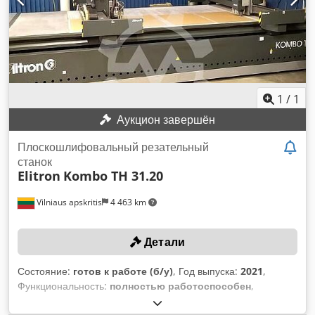
показаны на фотографиях. Один инструмент (05278) погнут
и продаётся как неисправный. Покупатель при желании
может попытаться его отремонтировать. Dcsdpfxjx A Tqfj
An Hjk
1
/
1
Аукцион завершён
Плоскошлифовальный резательный
станок
Elitron
Kombo TH 31.20
Vilniaus apskritis
4 463 km
Детали
Состояние:
готов к работе (б/у)
, Год выпуска:
2021
,
Функциональность:
полностью работоспособен
,
максимальная ширина резки:
2 050 мм
, длина резки (макс.):