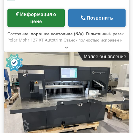
Информация о
Позвонить
цене
Состояние:
хорошее состояние (б/у)
, Гильотинный резак
Polar Mohr 137 XT Autotrim Станок полностью исправен и
находится в очень хорошем состоянии. Проверен и готов к
работе. Это самый известный и уважаемый бренд
Малое объявление
гильотинных резаков, флагманский продукт. Технические
характеристики: Ширина реза: 1370 мм Высота стопки
бумаги: 165 мм Программируемый контроллер с
сенсорным дисплеем Autotrim – раздельная передняя
столешница для удаления обрезков В комплекте
оригинальная стальная корзина. Регулировка положения
прижимной планки с панели управления станка.
Dedpfjzlakdox An Heck Пневматический нож для удаления
мелкого мусора с лезвия Пневматическая столешница
Фотодатчики Хромированная поверхность столешницы
Шарико-винтовой привод задней прижимной планки
Сервопривод для управления прижимной планкой,