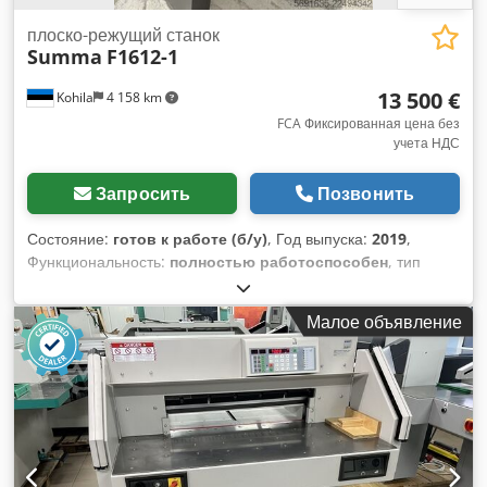
плоско-режущий станок
Summa
F1612-1
13 500 €
Kohila
4 158 km
FCA Фиксированная цена без
учета НДС
Запросить
Позвонить
Состояние:
готов к работе (б/у)
, Год выпуска:
2019
,
Функциональность:
полностью работоспособен
, тип
входного тока:
трёхфазный
, входной ток:
30 A
, входное
напряжение:
400 V
, входная частота:
60 Гц
, Мы
Малое объявление
предлагаем к продаже готовый к использованию
плоттерный режущий станок Summa F1612-1, год выпуска
2019. Модель: F1612-1 Серийный номер: 101708-14001
Djdpfszrtfhsx An Hock Напряжение питания: 208/230/400 В
переменного тока Фазы: 3 Частота: 50/60 Гц Ток: 30/15/15
А Страна-производитель: Бельгия Программное
обеспечение не входит в комплект поставки. Если у вас