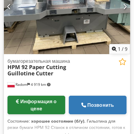
инструменты.
1
/
9
бумагорезательная машина
HPM 92 Paper Cutting
Guillotine
Cutter
Radom
4 919 km
Информация о
Позвонить
цене
Состояние:
хорошее состояние (б/у)
, Гильотина для
резки бумаги HPM 92 Станок в отличном состоянии, готов к
работе. Год выпуска: 2009. Высокое качество. Технические