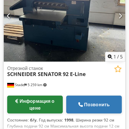
дисплеем Воздушный стол Фотоэлектрические датчики
Хромированная поверхность стола Задний упор с шарико-
винтовой передачей Оптическая линия реза Увеличенные
боковые столы Замена ножа с помощью пульта управления
Вес: 2000 кг Питание: 380 В Документация в комплекте.
1
/
5
Отрезной станок
SCHNEIDER SENATOR
92 E-Line
Stade
5 259 km
Информация о
Позвонить
цене
Состояние:
б/у
, Год выпуска:
1998
, Ширина резки 92 см
Глубина подачи 92 см Максимальная высота подачи 12 см