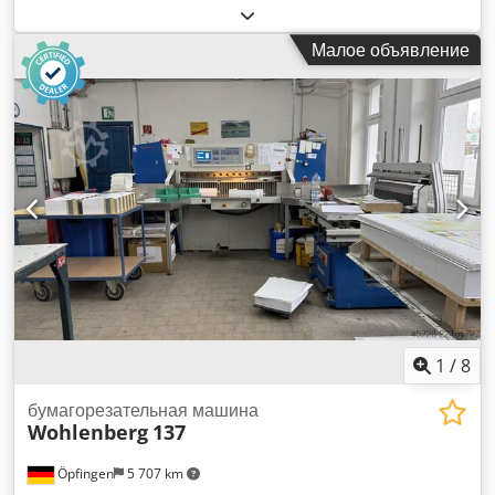
Dodpfjzgxchjx An Hsck
Малое объявление
1
/
8
бумагорезательная машина
Wohlenberg
137
Öpfingen
5 707 km