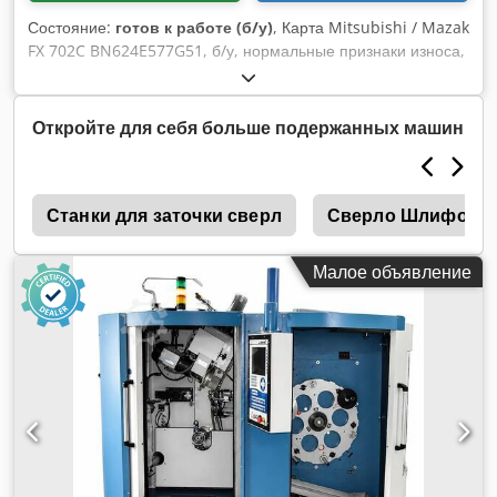
Состояние:
готов к работе (б/у)
, Карта Mitsubishi / Mazak
FX 702C BN624E577G51, б/у, нормальные признаки износа,
100% работоспособность, комплект поставки согласно
фотографиям Djdpfxei Eb His Acljkr
Откройте для себя больше подержанных машин
и
Станки для заточки сверл
Сверло Шлифовал
Малое объявление