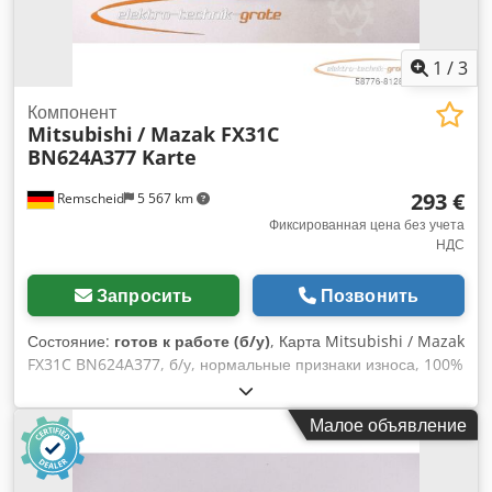
1
/
3
Компонент
Mitsubishi
/ Mazak FX31C
BN624A377 Karte
293 €
Remscheid
5 567 km
Фиксированная цена без учета
НДС
Запросить
Позвонить
Состояние:
готов к работе (б/у)
, Карта Mitsubishi / Mazak
FX31C BN624A377, б/у, нормальные признаки износа, 100%
работоспособность Dedpfxoi Eb H Uj Acljkr
Малое объявление