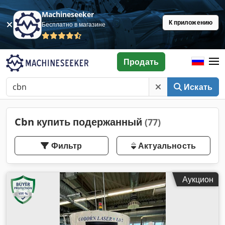
Machineseeker
К приложению
Бесплатно в магазине
Продать
Искать
Cbn купить подержанный
(77)
Фильтр
Актуальность
Аукцион