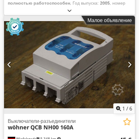
полностью работоспособен
, Год выпуска:
2005
, номер
машины/транспортного средства:
010
, мощность лазера:
350 Вт
, Без минимальной цены — гарантированная
Малое объявление
продажа по самой высокой ставке! ТЕХНИЧЕСКИЕ
ДАННЫЕ Лазер FLS 352 N Тип лазера: импульсный
твердотельный Nd:YAG лазер Dodpfsxf H Aaex Acljkr
Средняя мощность: 350 Вт Энергия импульса: 70 Дж
ДЕТАЛИ МАШИНЫ Электротехнические данные
Напряжение питания: 380/415 В AC Фазы: 3 Частота: 50 Гц
Полный ток нагрузки: 2,2 А Ток MCCB: 16 А Максимальный
ток двигателя: 8,1 А
1
/
6
Выключатели-разъединители
wöhner
QCB NH00 160A
Wiefelstede
5 348 km