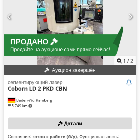
ПРОДАНО
Продайте на аукционе сами прямо сейчас!
1
/
2
Аукцион завершён
сегментирующий лазер
Coborn
LD 2 PKD CBN
Baden-Württemberg
5 749 km
Детали
Состояние:
готов к работе (б/у)
, Функциональность: