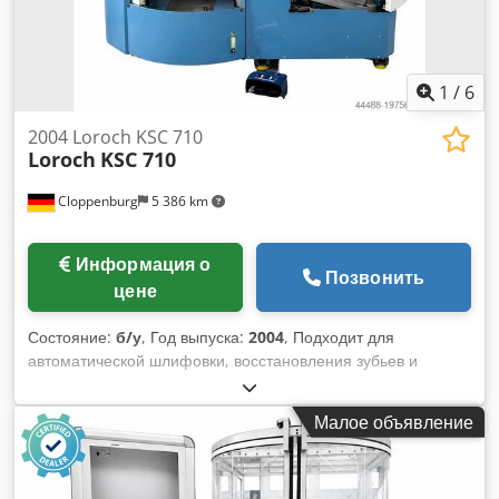
1
/
6
2004 Loroch KSC 710
Loroch
KSC 710
Cloppenburg
5 386 km
Информация о
Позвонить
цене
Состояние:
б/у
, Год выпуска:
2004
, Подходит для
автоматической шлифовки, восстановления зубьев и
снятия фаски с HSS и сегментированных пильных дисков, а
также твердосплавных (VHM) пил с использованием
Малое объявление
керамических шлифовальных кругов, а также для глубокой
шлифовки с помощью CBN или алмазных шлифовальных
кругов. Комплектация: - Полная кожуховая защита Dedpsw