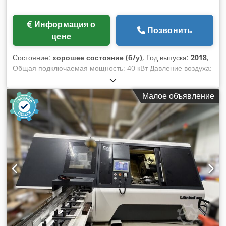
оборудования. • Точная регулировка положения заготовки с
помощью микрометрического винта • Встроенный
Информация о
Позвонить
алмазный инструмент для правки шлифовального круга •
цене
Встроенная система подачи охлаждающей смазочной
жидкости, предотвращающая перегрев заготовки •
Состояние:
хорошее состояние (б/у)
, Год выпуска:
2018
,
Шлифовальный шпиндель с автоматической регулировкой,
Общая подключаемая мощность: 40 кВт Давление воздуха:
обеспечивающий постоянное положение режущей кромки
5 бар Габаритные размеры (ДхШхВ): 2850 x 2470 x 2290 мм
шлифовального круга в нулевой позиции Мы также можем
Вес: 7000 кг Внешнее шлифование, внутреннее
выполнить капитальный ремонт вашей старой машины для
Малое объявление
шлифование, твердое точение, измерение DVS UGrind –
резки и обрезки. Просто свяжитесь с нами!
Невероятно убедительно. – Эффективная комплексная
обработка с помощью шлифовальных, токарных и
измерительных инструментов на одной
многофункциональной головке – идеально подходит для
небольших и средних партий валов и деталей,
устанавливаемых в патроны, с межцентровым расстоянием
до 1200 мм – Станина станка из натурального гранита для
высокой динамической и термической жесткости –
Постоянно точные результаты обработки благодаря
гидростатически поддерживаемому люнету – Быстрое
достижение заданных размеров благодаря интуитивно