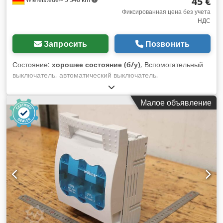
45 €
Фиксированная цена без учета
НДС
Запросить
Позвонить
Состояние:
хорошее состояние (б/у)
, Вспомогательный
выключатель, автоматический выключатель,
предохранитель, линейный выключатель, автоматический
выключатель, выключатель-разъединитель, клеммная
Малое объявление
пластина -вёнер: Выключатель-разъединитель QCB NH00
160A -Цена: за штуку -номер: 2 шт. -Размеры: 200/110/80
мм -Масса: 1,2 кг/шт. Dedpfx Asffwn Reclokr