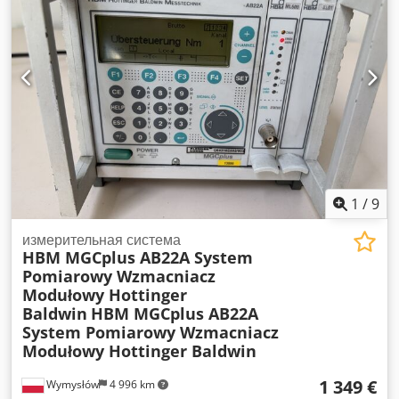
LeCroy • Модель: WaveJet 354A • Полоса пропускания: 500
МГц • Частота дискретизации: 2 ГГц • 4 аналоговых канала
• Порт USB • Встроенная транспортировочная ручка •
Питание: 90–264 В переменного тока, 47–63 Гц Состояние:
• Б/у, в хорошем внешнем состоянии, с обычными следами
эксплуатации. Chodpfx Ahszru Sijlsa • Устройство
включается и работает исправно – дисплей функционирует,
что видно на фотографиях.
1
/
9
измерительная система
HBM MGCplus AB22A System
Pomiarowy Wzmacniacz
Modułowy Hottinger
Baldwin
HBM MGCplus AB22A
System Pomiarowy Wzmacniacz
Modułowy Hottinger Baldwin
1 349 €
Wymysłów
4 996 km