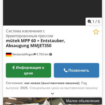
1
/
5
Система извлечения с
брикетировочным прессом
mütek
MPP 60 + Entstauber,
Absaugung MMJET350
Neckartailfingen
5 703 km
Информация о
Позвонить
цене
Состояние:
как новая (выставочная машина)
, Год
выпуска:
2025
, Специальная цена на выставочную машину
*Доступно по запросу Новинка: С опцией частотного
преобразователя доступно до 45% государственных
Малое объявление
субсидий. Комбинация: брикетировочный пресс mütek MPP