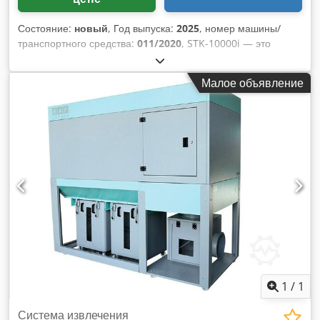
Состояние:
новый
, Год выпуска:
2025
, номер машины/
транспортного средства:
011/2020
, STK-10000i — это
недорогая вакуумная система от SAF TEKNIK,
обеспечивающая высокоэффективную фильтрацию с
Малое объявление
большим количеством мощности и воздушного потока!
Система оснащена несколькими колоннами фильтров и
функцией очистки фильтра с помощью вибрации. Кроме
того, имеется сепаратор для крупных частиц,
предотвращающий повреждение всей системы.
ТЕХНИЧЕСКИЕ ХАРАКТЕРИСТИКИ: - Мощность двигателя:
11 кВт - НОВИНКА: частотный преобразователь для
основного двигателя - Производительность по вытяжке: 10
000 м³/ч - Скорость воздуха: 41 м/с - Площадь фильтра: 30
м² - Объем контейнера: 810 литров - Диаметр входа
вытяжки: 355 мм - Вес: 740 кг - Габариты: 3170 мм x 1200
мм x 2330 мм Cedpfx Ahsf D S Trjlsha ДОСТУПНЫ ДРУГИЕ
МОДЕЛИ: - STK-6500 (6500 м³/ч) - STK-8000 (8000 м³/ч)
1
/
1
Система извлечения