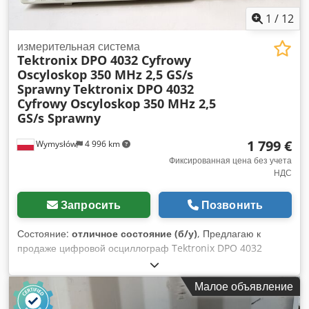
Состояние: • Б/у. • Внешний вид соответствует
фотографиям – имеются обычные следы эксплуатации.
1
/
12
измерительная система
Tektronix DPO 4032 Cyfrowy
Oscyloskop 350 MHz 2,5 GS/s
Sprawny
Tektronix DPO 4032
Cyfrowy Oscyloskop 350 MHz 2,5
GS/s Sprawny
1 799 €
Wymysłów
4 996 km
Фиксированная цена без учета
НДС
Запросить
Позвонить
Состояние:
отличное состояние (б/у)
, Предлагаю к
продаже цифровой осциллограф Tektronix DPO 4032
Digital Phosphor Oscilloscope. Устройство полностью
исправно, включается без проблем и работает корректно.
Малое объявление
Отображает начальный экран и экран измерений, что
подтверждается представленными фотографиями.