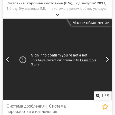
Состояние:
хорошее состояние (б/у)
, Год выпуска:
2017
,
1,0 ед. б/у система IML — система с узлом съёма, укладка
на конвейер для горизонтальной укладки Производитель:
Beck Automation AG Chjdpfx Ahowuln Njloa Модель: B32
Малое объявление
Год выпуска: 2019
1
/
9
Система дробления | Система
переработки и извлечения