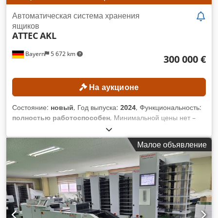
оборудования в месте назначения. Внешняя ссылка: 5107
Автоматическая система хранения
ящиков
ATTEC
AKL
Bayern
5 672 km
300 000 €
На аукционе
Состояние:
новый
, Год выпуска:
2024
, Функциональность:
полностью работоспособен
, Минимальной цены нет –
гарантированная продажа по самой высокой ставке!
Оборудование было приобретено в 2024 году и, в связи с
Малое объявление
изменением объема заказа, до сих пор не
эксплуатировалось! Новая цена оборудования составляет
672 000 евро, включая НДС! Согласно документации,
производство системы началось в 2023 году.
Окончательная сборка была выполнена в 2026 году.
Представленное видео является демонстрационным. Оно
не показывает фактическое оборудование, которое