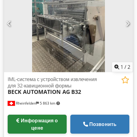
1
/
2
IML-система с устройством извлечения
для 32-кавиционной формы
BECK AUTOMATION AG
B32
Rheinfelden
5 863 km
Информация о
Позвонить
цене