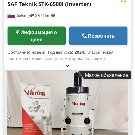
SAF Teknik
STK-6500i (inverter)
Radomlje
5 671 km
Информация о
Позвонить
цене
Состояние:
новый
, Год выпуска:
2024
, Классическая
система вытяжки с мощным мотором, большими
металлическими контейнерами для мусора и несколькими
фильтрами для большой площади фильтрации, которые
Малое объявление
закрыты внутри контейнера для защиты. Chodpjf D S T Iefx
Ahloa В комплект также входит сепаратор крупных частиц
для предотвращения повреждения всей системы.
ТЕХНИЧЕСКИЕ ХАРАКТЕРИСТИКИ: - Мощность двигателя:
7,5 кВт + электронное управление (инвертор) - Поток
воздуха: 6500 м3/ч - Скорость воздуха: 32 м/с - площадь
фильтра: 21 m2 - объем контейнера для мусора: 450 л -
вес: 450 кг - диаметр входного отверстия: 300 мм -
Размеры: 2400 мм X 1160 мм X 2310 мм