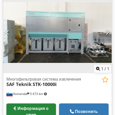
х 100 мм, размеры Д х Ш х В = 150 х 75 х 220 см, вес около
60 кг. Csdjvrvr Iopfx Ahlsha Цены могут быть изменены,
возможны ошибки, опечатки и опечатки оставляются за
собой.
1
/
1
Многофильтровая система извлечения
SAF Teknik
STK-10000i
Komenda
5 673 km
Информация о
Позвонить
цене