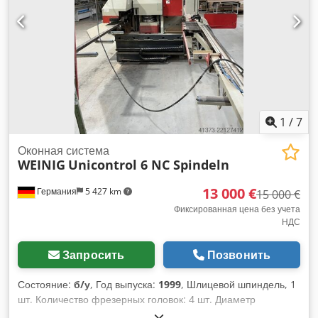
1
/
7
Оконная система
WEINIG
Unicontrol 6 NC Spindeln
13 000 €
Германия
5 427 km
15 000 €
Фиксированная цена без учета
НДС
Запросить
Позвонить
Состояние:
б/у
, Год выпуска:
1999
, Шлицевой шпиндель, 1
шт. Количество фрезерных головок: 4 шт. Диаметр
шпинделя: 50 мм Chedpozdk Hyefx Ahloa Управление: