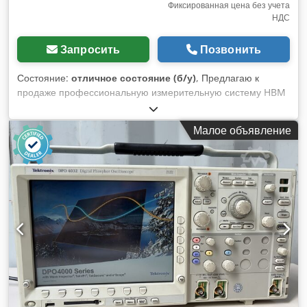
Фиксированная цена без учета
НДС
Запросить
Позвонить
Состояние:
отличное состояние (б/у)
, Предлагаю к
продаже профессиональную измерительную систему HBM
MGCplus производства компании Hottinger Baldwin
Messtechnik (HBM). Это высококлассный модульный
Малое объявление
измерительный усилитель, который используется в
исследовательских лабораториях, в промышленности, а
также на испытательных стендах для сбора и анализа
сигналов от датчиков. Устройство оснащено панелью
управления с ЖК-дисплеем и установленными
измерительными модулями. Продаваемый экземпляр был
демонтирован с промышленной установки. Характеристики:
• Производитель: HBM – Hottinger Baldwin Messtechnik •
Модель: MGCplus • Блок управления: AB22A •
Установленные модули: Csdszru Rrspfx Ahljha ML60B BL01
(2 шт.) AP17 SY03 • Питание: 115–230 В переменного тока,
50–60 Гц • Максимальное потребление мощности: 300 ВА