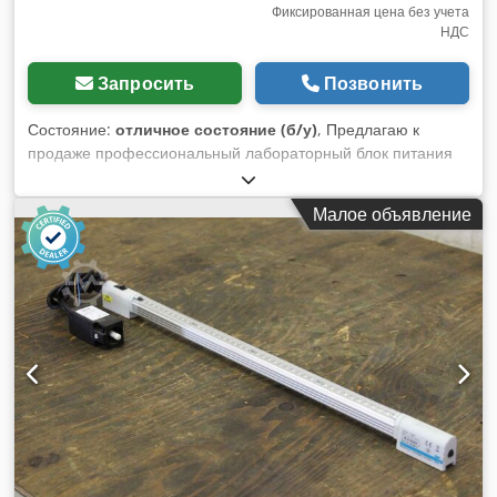
Фиксированная цена без учета
НДС
Запросить
Позвонить
Состояние:
отличное состояние (б/у)
, Предлагаю к
продаже профессиональный лабораторный блок питания
BEHA NG 310 P10 (UNIWATT), предназначенный для
сервисного обслуживания, использования в лабораториях,
Малое объявление
образовательных целях и для тестирования электронных
устройств. Устройство проверено и находится в полностью
рабочем состоянии. Оснащено двумя независимо
регулируемыми выходами 0–30 В / 3 А, а также
дополнительным стабилизированным выходом 5 В / 3 А
постоянного тока. Блок питания имеет цифровые дисплеи
и возможность измерения напряжения и тока. Корпус
имеет обычные следы использования, которые можно
увидеть на фотографиях. Продается в том состоянии, в
котором он представлен на фотографиях. Технические
характеристики: • Производитель: CH. BEHA GmbH •
Модель: NG 310 P10 • Напряжение питания: 230 В