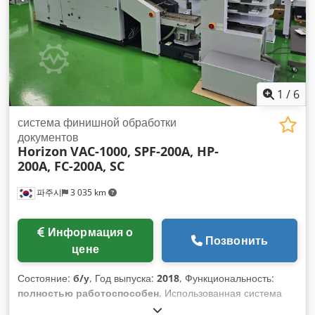
выставлено на продажу! Конфигурация оборудования:
ТЕХНИЧЕСКИЕ ХАРАКТЕРИСТИКИ Тип склада:
одноярусный склад с двойной глубиной Общая
вместимость: около 4540 контейнеров Максимальный вес
контейнера: 30 кг на контейнер Блок со стороны
комплектации Ряды: 46 Ярусы: 25 Cjdpfxsznc R Se Ahlsha
Места для контейнеров 120 мм: 1974 Места для
1
/
6
контейнеров 170 мм: 276 Блок с обратной стороны склада
Ряды: 46 Ярусы: 25 Места для контейнеров 120 мм: 2020
система финишной обработки
Места для контейнеров 170 мм: 276 Устройство
документов
Horizon
VAC-1000, SPF-200A, HP-
обслуживания стеллажей Тип: AP 31, включая платформу
200A, FC-200A, SC
подачи с двойной глубиной Направление движения:
горизонтальное Ускорение: макс. 3,5 м/с² Скорость: макс.
파주시
3 035 km
3,5 м/с Подача контейнеров Пневматическое опускание
для контейнеров: 1 шт. Транспортная система на роликах:
около 4,5 м Пневматический ограничитель, сбоку: 1 шт.
Информация о
Привод: 1 шт. Электрический привод с преобразователем
Позвонить
цене
частоты: 1 шт. Пневматический привод: 2 шт. Кнопка
аварийной остановки: 1 шт. Размещение контейнеров
Состояние:
б/у
, Год выпуска:
2018
, Функциональность:
Пневматическое опускание для контейнеров: 1 шт.
полностью работоспособен
, Использованная система
Транспортная система на роликах: около 4,5 м Элемент
для изготовления брошюр Horizon (2018 г.) 1.
RollerDrive: 1 шт. Пневматический ограничитель, сбоку: 1