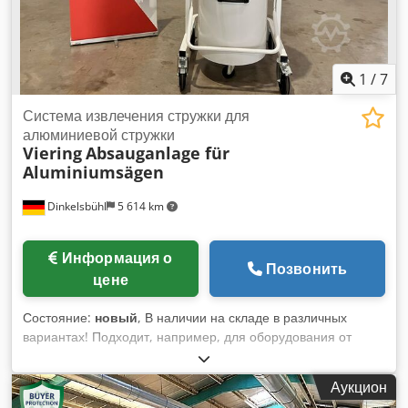
1
/
7
Система извлечения стружки для
алюминиевой стружки
Viering
Absauganlage für
Aluminiumsägen
Dinkelsbühl
5 614 km
Информация о
Позвонить
цене
Состояние:
новый
, В наличии на складе в различных
вариантах! Подходит, например, для оборудования от
Emmegi, Elumatec, Pressta-Eisele, Mecal, Fom и др.
Chsdpfx Ahowczfaelja Для установки на алюминиевые
Аукцион
циркулярные пилы, отлично подходит для двухугловых пил