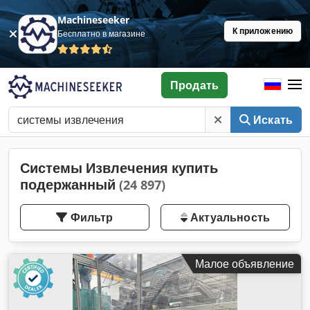
Machineseeker
К приложению
Бесплатно в магазине
Продать
Искать
Системы Извлечения купить
подержанный
(24 897)
Фильтр
Актуальность
Малое объявление