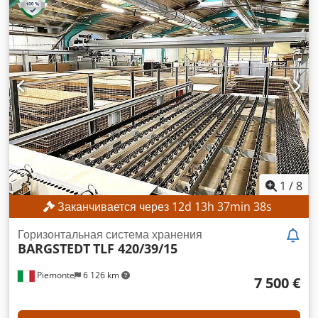
и автоматических пиломатериалов Мощность 2,2 или 3,0
кВт, с дистанционным запуском или без него Съёмный бак
на 160 литров 2 всасывающих патрубка Передвижной, с 2
фиксируемыми роликами Шланги, соединения и редукции
поставляются в соответствии с вашими потребностями
1
/
8
Заканчивается через
12
d
13
h
37
min
36
s
Горизонтальная система хранения
BARGSTEDT
TLF 420/39/15
Piemonte
6 126 km
7 500 €