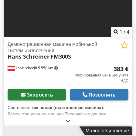
содержать металлов и минеральных загрязнений, таких как
песок, камни и т. д. Это может привести к повреждению
пресс-инструментов и/или повышенному износу.
1
/
4
Демонстрационная машина мобильной
системы извлечения
Hans Schreiner
FM300S
383 €
Laakirchen
5 550 km
Фиксированная цена без учета
НДС
Запросить
Позвонить
Состояние:
как новая (выставочная машина)
,
Демонстрационная машина Технические данные:
Выходная мощность двигателя 3 л.с. при 100% ПВ,
напряжение 400 В, производительность всасывания 3900
Малое объявление
м³/ч, всасывающее соединение 150 мм, распределитель 3