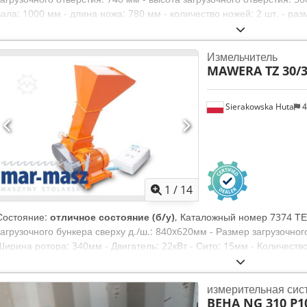
вала: 1000 мм - длина ножа: 780 мм - количество ножей: 2 шт. - раз
подающих вала - двигатель нижнего вала: 5,5 кВт - сверху 3 зубчат
вала: 5,5 кВт - ленточный подающий транспортер - длина подающ
Измельчитель
ленты: 600 мм Csdpfszrmw Djx Abfjrf - двигатель подачи ленты: 2,2 к
MAWERA TZ 30/
реверс - автореверс - общие габариты машины (Д/Ш/В): 4600x2350
(Д/Ш/В): 4550x980x970 мм - общий вес: около 11 000 кг – производс
возможностью регулировки) – промышленный измельчитель б/у, сос
Sierakowska Huta
4
900 PLN Нетто-цена: 55 200 EUR Нетто-цена рассчитана по курсу 4
колебаниях курса возможна корректировка цены)
1
/
14
Состояние:
отличное состояние (б/у)
, Каталожный номер 7374 
загрузочного бункера сверху д./ш.: 840x620мм - Размер загрузочног
Ширина ротора: 340мм - Двигатель: 22кВт - Сито: 15мм - Количество
Выход для измельченной древесины: ф160мм - Габариты д/ш/в: 140
ПРЕИМУЩЕСТВА – Немецкое производство – Очень хорошее состо
измерительная сис
Цена нетто: 23900 PLN Цена нетто: 5690 EUR при курсе 4,2 EUR (Ц
BEHA NG 310 P10
колебаниях курса)