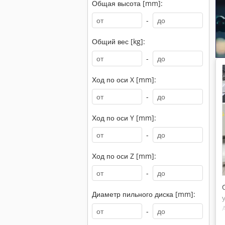
Общая высота [mm]:
-
Общий вес [kg]:
-
Ход по оси X [mm]:
-
Ход по оси Y [mm]:
-
Ход по оси Z [mm]:
-
Диаметр пильного диска [mm]:
-