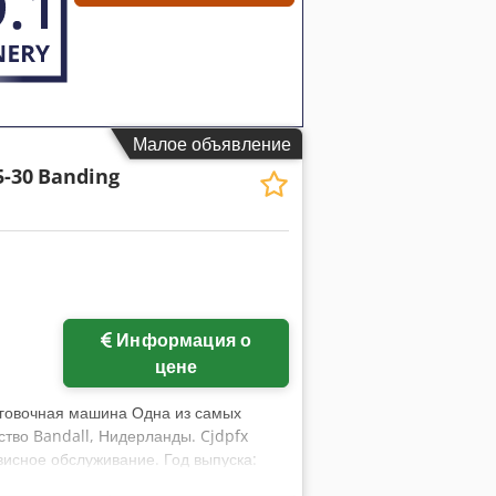
 Abjzrttfefef • Вход для измерения: 0–
• Номер по каталогу: FW031003300D •
ностью исправен • Обычные следы
 фотографиях Надежный,
ецкой компании BEHA, идеально
х заведений и научно-
емым каналам и дополнительному
Малое объявление
ка электронных схем.
5-30
Banding
Информация о
цене
нговочная машина Одна из самых
тво Bandall, Нидерланды. Cjdpfx
висное обслуживание. Год выпуска:
одственная версия для тяжелых