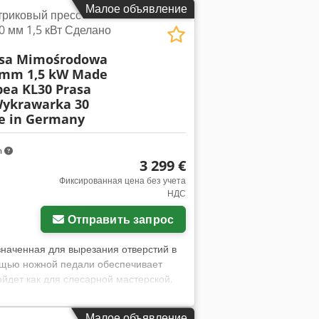
Малое объявление
триковый пресс
0 мм 1,5 кВт Сделано
asa Mimośrodowa
 mm 1,5 kW Made
ea KL30 Prasa
ykrawarka 30
e in Germany
m
3 299 €
Фиксированная цена без учета
НДС
Отправить запрос
наченная для вырезания отверстий в
ощью ножной педали обеспечивает
йдет как для слесарной мастерской,
стики: Производитель: Mubea (Muhr
1 Страна производства: Германия
Малое объявление