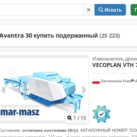
Искать
Avantra 30 купить подержанный
(25 223)
Измельчитель древ
VECOPLAN VTH 7
Sierakowska Huta
4
1
/
15
Состояние:
отличное состояние (б/у)
, КАТАЛОЖНЫЙ НОМЕР 702
загрузочного отверстия: 740 мм - высота загрузочного отверстия: 3