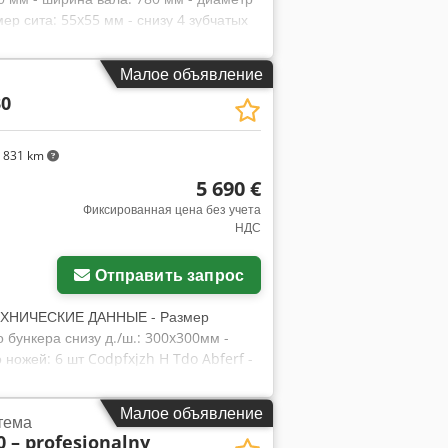
мер сита: 55x55 мм - снизу 4 зубчатых
ых подающих вала - двигатель верхнего
ей ленты: 4300 мм - ширина подающей
Малое объявление
Вт - главный двигатель: 90 кВт -
30
x1700 мм - общие габариты питателя
тво Германия - автореверс (с
тояние очень хорошее Нетто-цена: 231
 831 km
,2 PLN/EUR (при значительных
5 690 €
Фиксированная цена без учета
НДС
Отправить запрос
ТЕХНИЧЕСКИЕ ДАННЫЕ - Размер
о бункера снизу д./ш.: 300x300мм -
 ножей: 6 шт Codpfxjzh H Tdo Abferf -
0x800x2000мм - Вес: 840кг
яние – Использованная щеподробилка
Малое объявление
тема
ены могут меняться при сильных
 – profesjonalny