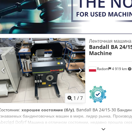
2 × 0–30 В постоянного тока / 3 А 5 В постоянного тока / 3 А Credpfx
100 В постоянного тока • Цифровые индикаторы напряжения и тока 
Страна производства: Германия Состояние: • Б/у • Проверен – пол
использования • Продается в том виде, в котором представлен на
высококачественный лабораторный блок питания от известной нем
подходит для сервисных центров, мастерских, лабораторий, учебны
исследовательских работ. Благодаря двум независимым регулиру
Ленточная машина
выходу 5 В он отлично подойдет для тестирования, питания и запус
Bandall BA 24/1
Machine
Radom
4 919 km
1
/
7
Состояние:
хорошее состояние (б/у)
, Bandall BA 24/15-30 Банди
узнаваемых бандинговочных машин в мире, лидер рынка. Производс
Abezlgd Dofjrf Машина в отличном состоянии, недавно прошла сер
2016 Машина работает в ручном и автоматическом режиме. Произв