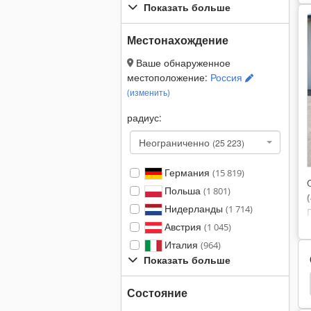
Показать больше
Местонахождение
Ваше обнаруженное
местоположение:
Россия
(изменить)
радиус:
Неограниченно
(25 223)
Германия
(15 819)
Польша
(1 801)
Нидерланды
(1 714)
Австрия
(1 045)
Италия
(964)
Показать больше
Система Очистки
Система Очистки Погружения
Состояние