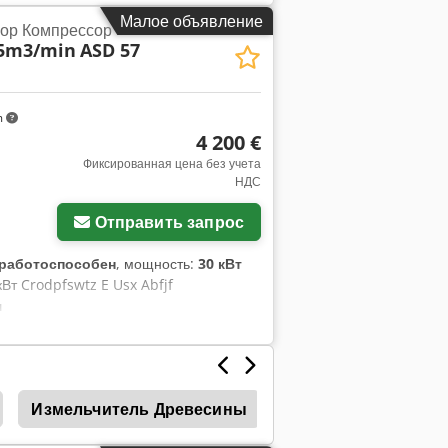
колесами. Работает с jumbo-рулонами.
Малое объявление
ор Компрессор
запаивает, создавая аккуратную
.5m3/min
ASD 57
гих материалов. Управление через LCD-
одительность: 36 циклов/мин Размер
m
4 200 €
Фиксированная цена без учета
НДС
Отправить запрос
работоспособен
, мощность:
30 кВт
Вт Crodpfswtz E Usx Abfjf
ч
Измельчитель Древесины
Остаточной Древе