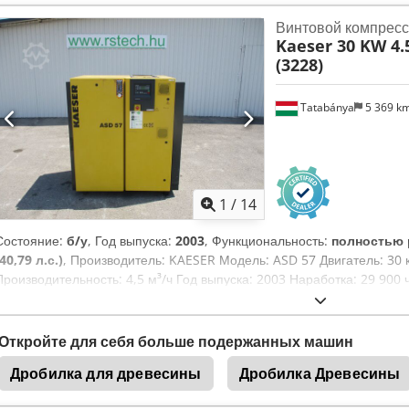
нагрузок. Установлена на отдельной раме с транспортировочными 
Винтовой компресс
После вставки изделия машина оборачивает его лентой, сжимает и 
Kaeser 30 KW 4
упаковку. Идеально подходит для упаковки визиток, буклетов и дру
(3228)
панель. Технические характеристики: Ширина ленты: 30 мм Произв
проема: 320 x 160 мм В комплекте рулон пленки.
Tatabánya
5 369 k
1
/
14
Состояние:
б/у
, Год выпуска:
2003
, Функциональность:
полностью 
(40,79 л.с.)
, Производитель: KAESER Модель: ASD 57 Двигатель: 30 к
Производительность: 4,5 м³/ч Год выпуска: 2003 Наработка: 29 900 
Откройте для себя больше подержанных машин
Дробилка для древесины
Дробилка Древесины