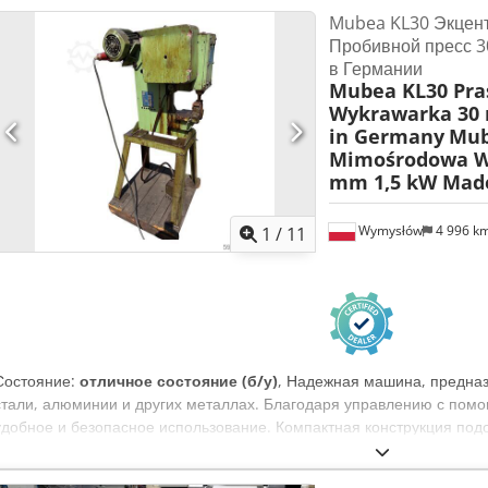
Mubea KL30 Экцен
Пробивной пресс 3
в Германии
Mubea KL30 Pr
Wykrawarka 30
in Germany
Mub
Mimośrodowa W
mm 1,5 kW Mad
Wymysłów
4 996 k
1
/
11
Состояние:
отличное состояние (б/у)
, Надежная машина, предназ
стали, алюминии и других металлах. Благодаря управлению с пом
удобное и безопасное использование. Компактная конструкция подо
так и для производственного предприятия. Технические характери
und Bender) Модель: KL30 Год выпуска: 1975 Номер машины: 3860