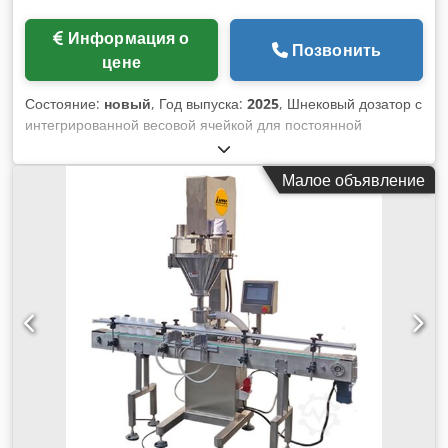
Информация о
Позвонить
цене
Состояние:
новый
, Год выпуска:
2025
, Шнековый дозатор с
интегрированной весовой ячейкой для постоянной
обратной связи о весе во время процесса наполнения.
Самостоятельная версия для полуавтоматической
Малое объявление
фасовки. Подходит для дозирования и фасовки
порошкообразных продуктов в пакеты, банки, стеклянные
или другие контейнеры. Управление осуществляется ПЛК с
сенсорным экраном. Оснащён сервоприводом для шнека-
дозатора, датчиком уровня заполнения, регулируемой по
высоте головкой наполнения, пылезащитным кожухом. -
Технические характеристики: Диапазон дозирования: 1-25
кг (смена шнекового дозатора необходима); Точность (в
зависимости от продукта и общего веса): до 1 кг макс. ±2 г,
1-10 кг макс. ±0,2%, 10-25 кг макс. ±0,1%; макс. число
циклов в холостом режиме: 8 циклов/мин; объём бункера:
75 л; питание: AC220~380V, 3-фазы; мощность: 3 кВт;
требуемое давление и расход сжатого воздуха: 0,6 МПа,