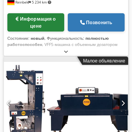
Reinbek
5 234 km
Информация о
Позвонить
цене
Состояние:
новый
, Функциональность:
полностью
работоспособен
, VFFS-машина с объемным дозатором
для гранулята в пакеты с продольным швом. Управление
ПЛК, управление через сенсорный экран, пневматический
Малое объявление
привод поперечной запайки. Технические данные: Размер
пакета: Д20-160 мм & Ш~22,5 мм; Djdpfx Aqjv Hnzqowjkr
Диапазон дозирования: 1-100 г; Макс. производительность
машины на холостом ходу: 50 циклов/мин; Подходящий тип
пленки: композитная, термосвариваемая; Питание: 220В,
50Гц; Потребление мощности: 2 кВт; Необходимое
давление воздуха: макс. 0,8 МПа; Потребление сжатого
воздуха: 2 м³/ч; Габариты: ~Д800xШ700xВ1800 мм; Вес:
~280 кг.