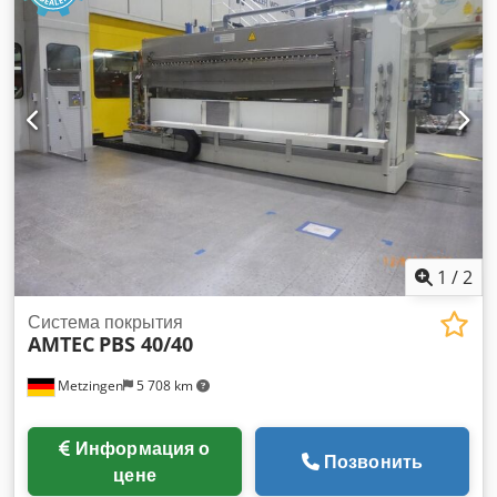
1
/
2
Система покрытия
AMTEC
PBS 40/40
Metzingen
5 708 km
Информация о
Позвонить
цене