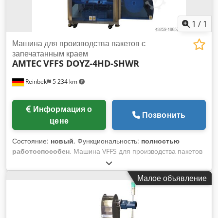
1
/
1
Машина для производства пакетов с
запечатанным краем
AMTEC
VFFS DOYZ-4HD-SHWR
Reinbek
5 234 km
Информация о
Позвонить
цене
Состояние:
новый
, Функциональность:
полностью
работоспособен
, Машина VFFS для производства пакетов
«дой-пак» с застежкой-молнией, включающая 4-х
головочную линейную линейку. Оснащен: сенсорным
Малое объявление
экраном, ПЛК, фотодатчиком (обнаружение метки печати)
для определения положения запечатывания/отрезания,
пневматическим запечатывающим устройством для
запечатывания концов, серводвигателем для отрыва