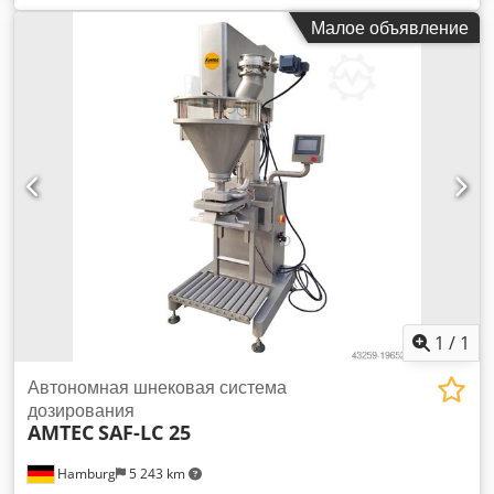
платформой, разгрузочным конвейером и накопительным
Малое объявление
столом. Для мешков длиной 50-300 мм (одинарная
протяжка) и шириной 80-240 мм; Частота вращения
упаковочной машины в режиме ожидания: макс. 100
циклов/минуту, запечатывающий узел с серводвигателем.
Весовой блок с 14 весовыми головками объемом 1,3 литра
каждая. Оснащен сборным контейнером для увеличения
скорости упаковки; Макс. Скорость машины на холостом
ходу: 120 циклов/мин; Диапазон взвешивания: 10-3000 г;
Точность +/-0,1-2,0 г; Детали, контактирующие с продуктом,
изготовлены из стали SUS304. Новый и с гарантией.
Доступно для немедленной доставки из Рейнбека Dedpfxjv
Hxz Io Aqwskr Дополнительная информация по запросу.
1
/
1
Автономная шнековая система
дозирования
AMTEC
SAF-LC 25
Hamburg
5 243 km