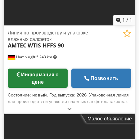
1
/
1
Линия по производству и упаковке
влажных салфеток
AMTEC
WTIS HFFS 90
Hamburg
5 243 km
Информация о
Позвонить
цене
Состояние:
новый
, Год выпуска:
2026
, Упаковочная линия
для производства и упаковки влажных салфеток, таких как
гигиенические салфетки, очищающие салфетки, влажные
салфетки для ухода, дезинфицирующие салфетки.
Малое объявление
Процесс производства включает в себя размотку нетканого
материала с исходного рулона, продольную резку для
двухполосного метода производства (вплоть до упаковки),