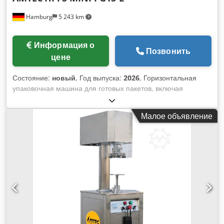
Hamburg
5 243 km
Информация о
Позвонить
цене
Состояние:
новый
, Год выпуска:
2026
, Горизонтальная
упаковочная машина для готовых пакетов, включая
шнековый дозатор для порошкообразных продуктов и
линейные весы для гранулята или сыпучих материалов.
Малое объявление
Шнековый дозатор и линейные весы установлены на
подвижных каркасах и могут работать только поочередно
(одновременное наполнение пакета невозможно).
Подходит для готовых плоских пакетов, дой-паков, а также
пакетов с блочным или плоским дном. Инструменты и
модули для специальных характеристик пакетов, таких как
застёжка ZIP/кнопка, винтовая крышка (Spout),
формирование складки (Gusset), нанесение даты/номера
партии, газирование — могут быть интегрированы за
доплату. Версия на 4 станции: 1-я станция — снятие