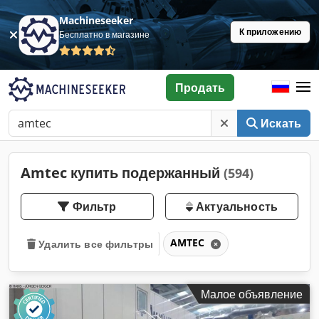
Machineseeker
К приложению
Бесплатно в магазине
Продать
Искать
Amtec купить подержанный
(594)
Фильтр
Актуальность
AMTEC
Удалить все фильтры
Малое объявление