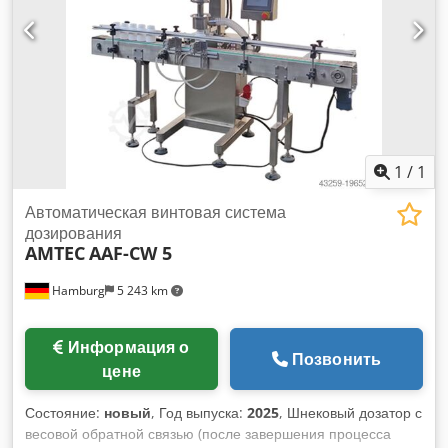
пылезащищённым кожухом. - Технические характеристики:
диапазон дозирования: 1–1000 г; точность (в зависимости
от продукта и веса): 1–100 г макс. ±2%, 100–1000 г макс.
±1%; максимальная производительность в холостом
режиме: 25 циклов/мин; объём бункера: 25 л (стандарт), 35
л (по запросу); питание: AC220~380V, 3 фазы; мощность:
1,2 кВт; габариты машины: Д1500xШ760xВ1850 мм; вес:
160 кг. Dksdow D Elaopfx Aqwer
1
/
1
Автоматическая винтовая система
дозирования
AMTEC
AAF-CW 5
Hamburg
5 243 km
Информация о
Позвонить
цене
Состояние:
новый
, Год выпуска:
2025
, Шнековый дозатор с
весовой обратной связью (после завершения процесса