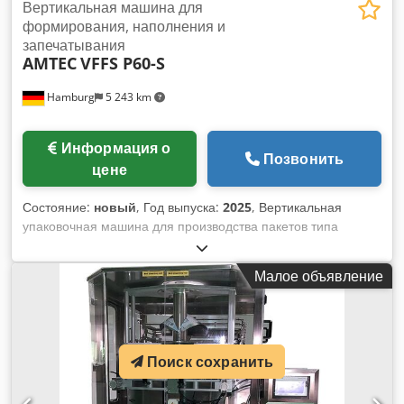
Вертикальная машина для
формирования, наполнения и
запечатывания
AMTEC
VFFS P60-S
Hamburg
5 243 km
Информация о
Позвонить
цене
Состояние:
новый
, Год выпуска:
2025
, Вертикальная
упаковочная машина для производства пакетов типа
«флоу-пак» с задним швом, стоячих пакетов со складкой
(требуется инструмент для установки складок) ИЛИ пакетов
Малое объявление
в форме пирамиды (требуется специальный запайщик).
Оснащен: сенсорным экраном; ПЛК; Фотодатчик
(обнаружение печатной метки) для определения
положения запечатывания/резки; пневматический
уплотнительный блок для окончательной герметизации;
Поиск сохранить
Серводвигатель для протяжки пленки; Ленточный принтер
для печати номера партии, даты, срока годности. -