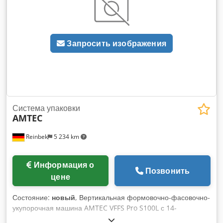
Размеры: Д1100xШ1100xВ2250 мм. Технические данные
термоусадочного туннеля: Подходящая пленка:
полиэтиленовая или ПВХ-пленка; Макс. подходящий
размер продукта: Ш450xВ350 мм; Пропускная способность
Запросить изображения
макс. 13м/мин; Электропитание: ~380В, 50Гц; Djdpfx Aqev
Hp U Sowjkr Потребляемая мощность: 24 кВт; Размеры:
Д2570xШ850xВ1580 мм.
Система упаковки
AMTEC
Reinbek
5 234 km
Информация о
Позвонить
цене
Состояние:
новый
, Вертикальная формовочно-фасовочно-
укупорочная машина AMTEC VFFS Pro S100L с 14-
головочным мультиголовочным дозатором, Z-конвейером,