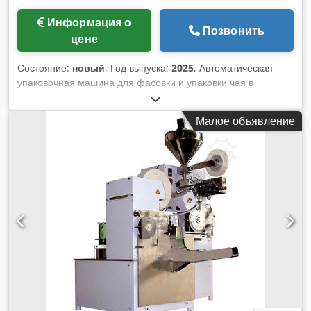
Информация о
Позвонить
цене
Состояние:
новый
, Год выпуска:
2025
, Автоматическая
упаковочная машина для фасовки и упаковки чая в
однокамерные пакетики с последующей упаковкой в
пакеты с 3-х краевым швом. Включает дозатор объема и
Малое объявление
систему маркировки для нанесения нити с этикеткой.
Система маркировки: В стандартном исполнении этикетка
складывается и склеивается с помощью вставленной нити.
Для этого этапа производства опционально доступен
модуль термосварки. Способ изготовления для
прикрепления нити к чайным пакетикам: путем
термосваривания края чайного пакетика. Групповая выдача
пакетов по отдельности, по счету или в уже
подготовленный ящик (по желанию). - Технические
характеристики: макс. частота цикла машины на холостом
ходу: 115 циклов в минуту; Объем дозирования: макс. 6
см³; Размеры чайного пакетика ДxШ: 62,5x50 мм; Ширина
рулона материала для чайных пакетиков: 125 мм;