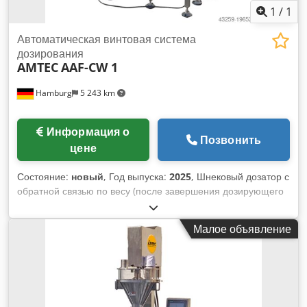
0,1 м³/мин; габариты машины: Д1135xШ890xВ2500 мм;
1
/
1
масса: 350 кг. Dksdpfx Aqsw D Ek Aswer
Автоматическая винтовая система
дозирования
AMTEC
AAF-CW 1
Hamburg
5 243 km
Информация о
Позвонить
цене
Состояние:
новый
, Год выпуска:
2025
, Шнековый дозатор с
обратной связью по весу (после завершения дозирующего
цикла) через подключённые весы. Автоматическое
исполнение с пластинчатым ленточным конвейером для
Малое объявление
транспортировки банок, бутылок, контейнеров. Подходит
для дозирования и наполнения порошкообразных
продуктов в банки, бутылки или другие ёмкости.
Управление — ПЛК с сенсорным экраном. Оснащён
сервоприводом для шнека-дозатора, датчиком уровня, по
высоте регулируемой дозирующей головкой,