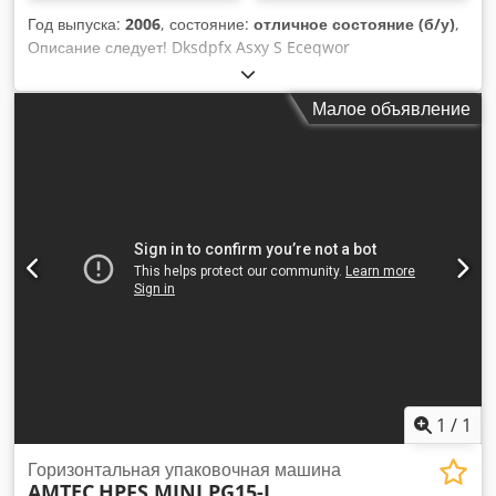
Год выпуска:
2006
, состояние:
отличное состояние (б/у)
,
Описание следует! Dksdpfx Asxy S Eceqwor
Малое объявление
1
/
1
Горизонтальная упаковочная машина
AMTEC
HPFS MINI PG15-L