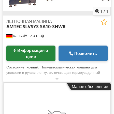
1
/
1
ЛЕНТОЧНАЯ МАШИНА
AMTEC
SLVSYS SA10-SHWR
Reinbek
5 234 km
Информация о
Позвонить
цене
Состояние:
новый
, Полуавтоматическая машина для
упаковки в рукав/пленку, включающая термоусадочный
туннель для упаковки крупногабаритной продукции.
Технические данные рукавного пакера: Макс. Частота
Малое объявление
цикла машины на холостом ходу: 10 циклов/минуту; Макс.
размеры изделия (мм): Д500xШ300xВ330; Ширина
сварочного ножа: 700 мм; Электропитание: ~380В, 50Гц;
Потребляемая мощность: 1,5 кВт; Требуемый сжатый
воздух: макс. 0,6 МПа; Расход сжатого воздуха: 0,1м³/мин;