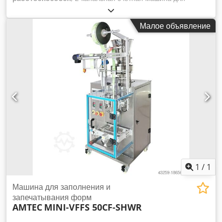
мелких деталей, таких как Lego. Dsdpfxov Hrlgo Aqwjkr
Подходит для подсчета кубиков Lego, строительных блоков,
Малое объявление
еды, конфет и запасных частей к оборудованию. Макс.
скорость: 30 упаковок/мин (1-2 шт. в упаковке). Подходит
для деталей от 2,5 мм (ДxШxВ). Основные характеристики:
инфракрасный датчик подсчета, функция обнаружения
прозрачных материалов. Размеры: Д640xШ1120xВ1880 мм.
1
/
1
Машина для заполнения и
запечатывания форм
AMTEC
MINI-VFFS 50CF-SHWR