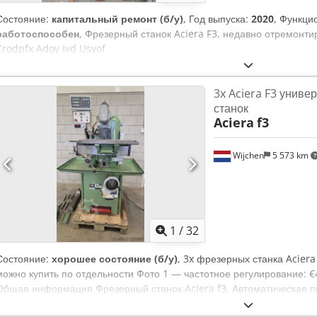
Состояние:
капитальный ремонт (б/у)
, Год выпуска:
2020
, Функци
работоспособен
, Фрезерный станок Aciera F3, недавно отремонт
Crodpfx Adoy Ivd Usyof
3x Aciera F3 унив
станок
Aciera
f3
Wijchen
5 573 km
1
/
32
Состояние:
хорошее состояние (б/у)
, 3x фрезерных станка Aciera
можно купить по отдельности Фото 1 — частотное регулирование: €49
Общая информация Фрезерный станок Aciera f3. Автоматическая пр
Автоматическая подача по оси Z (фото 1 и 2) Патрон W20 Трёхфа