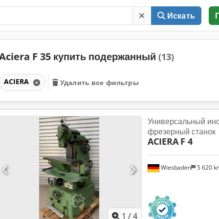
Искать
Aciera F 35 купить подержанный
(13)
ACIERA
Удалить все фильтры
Универсальный ин
фрезерный станок
ACIERA
F 4
Wiesbaden
5 620 
1
/
4