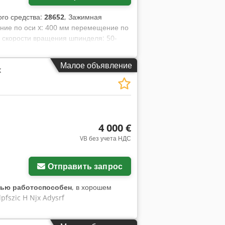
го средства:
28652
, Зажимная
ение по оси x: 400 мм перемещение по
 скорости вращения шпинделя: 50-
ая мощность: прибл. 2,5 кВА кВт
Малое объявление
к
4 000 €
VB без учета НДС
Отправить запрос
тью работоспособен
, в хорошем
pfszic H Njx Adysrf