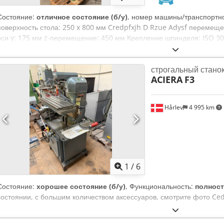
Состояние:
отличное состояние (б/у)
, номер машины/транспортно
поверхность стола: 250 x 800 мм Credpfxjh D Rzue Adysf перемещ
оси y: 175 мм z-перемещение: 450 мм Крепление шпинделя: ISO 30
2000/50-3400 об/мин Рабочее напряжение: 380 В Общая потребляем
Занимаемая площадь: 1200 x 1000 x 1600 мм Вес: прибл. 1100 кг
строгальный стано
ACIERA
F3
Hårlev
4 995 km
1
/
6
Состояние:
хорошее состояние (б/у)
, Функциональность:
полнос
состоянии, с большим количеством аксессуаров, смотрите фото Ced