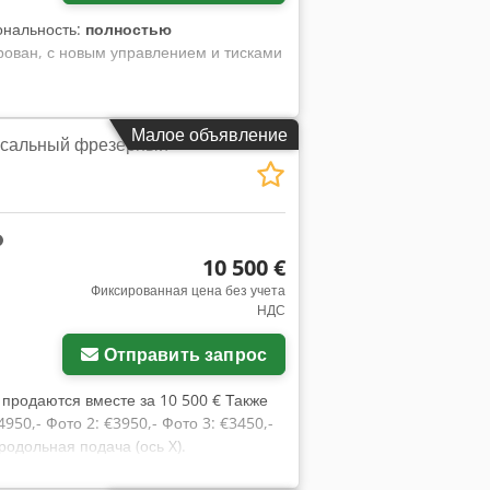
ональность:
полностью
ирован, с новым управлением и тисками
Малое объявление
ерсальный фрезерный
10 500 €
Фиксированная цена без учета
НДС
Отправить запрос
 продаются вместе за 10 500 € Также
50,- Фото 2: €3950,- Фото 3: €3450,-
одольная подача (ось X).
зное питание 400В Перемещения по