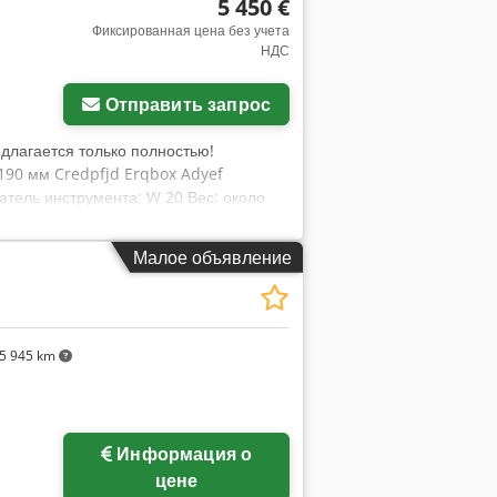
5 450 €
Фиксированная цена без учета
НДС
Отправить запрос
едлагается только полностью!
x 190 мм Credpfjd Erqbox Adyef
атель инструмента: W 20 Вес: около
суары: Поворотный стол Круглый стол Ø
ойства горизонтальное фрезерное
Малое объявление
5 945 km
Информация о
цене