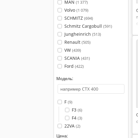
MAN
(1 377)
Volvo
(1 079)
SCHMITZ
(694)
Schmitz Cargobull
(591)
Jungheinrich
(513)
Renault
(505)
VW
(439)
SCANIA
(431)
Ford
(422)
Модель:
F
(9)
F3
(6)
F4
(3)
22VA
(2)
Цена: