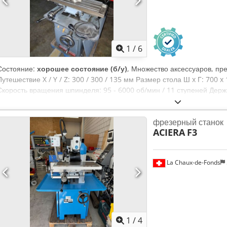
1
/
6
Состояние:
хорошее состояние (б/у)
, Множество аксессуаров, пр
Путешествие X / Y / Z: 300 / 300 / 135 мм Размер стола Ш x Г: 700 
Скорость вращения шпинделя: 95 - 6000 об/мин / 11 ступеней Держ
450 кг Размеры станка Ш x Г x В: прибл. 900 x 900 x 1500 мм Аксес
200 мм 6 выстрелов Различные цанговые патроны и зажимные устр
фрезерный станок
устройство рабочая лампа система охлаждения недостаток
ACIERA
F3
La Chaux-de-Fonds
1
/
4