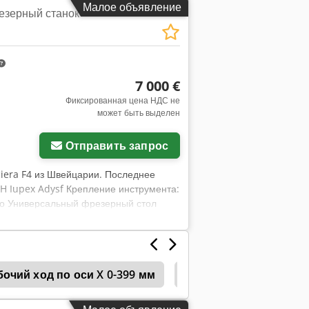
Малое объявление
езерный станок
7 000 €
Фиксированная цена НДС не
может быть выделен
Отправить запрос
iera F4 из Швейцарии. Последнее
 H Iupex Adysf Крепление инструмента:
то Универсальный фрезерный стол
а по осям X и Z: 1500мм/мин
шина. В комплекте несколько
плекте оригинальная инструкция по
очий ход по оси X 0-399 мм
Deckel Fp
Deckel F