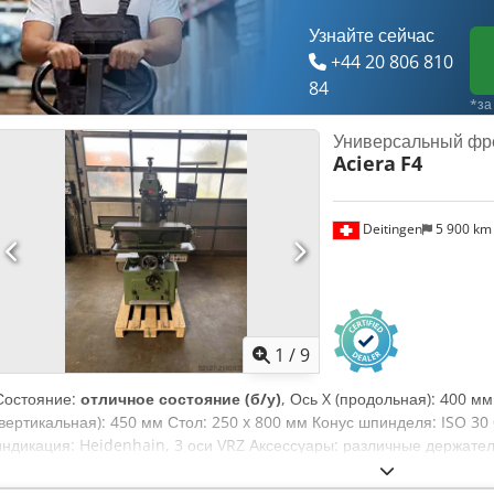
Узнайте сейчас
+44 20 806 810
84
*за
Универсальный фр
Aciera
F4
Deitingen
5 900 k
1
/
9
Состояние:
отличное состояние (б/у)
, Ось X (продольная): 400 мм
(вертикальная): 450 мм Стол: 250 x 800 мм Конус шпинделя: ISO 
индикация: Heidenhain, 3 оси VRZ Аксессуары: различные держатели
вращения: от 50 до 3400 об/мин Вес: около 900 кг