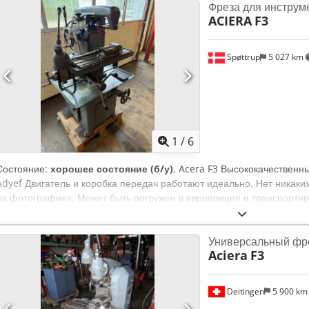
Фреза для инструм
ACIERA
F3
Spøttrup
5 027 km
1
/
6
Состояние:
хорошее состояние (б/у)
, Acera F3 Высококачественн
Adyef Двигатель и коробка передач работают идеально. Нет никаких
на фотографиях. Может быть погружен в европрицеп и транспортир
Универсальный фр
Aciera
F3
Deitingen
5 900 k