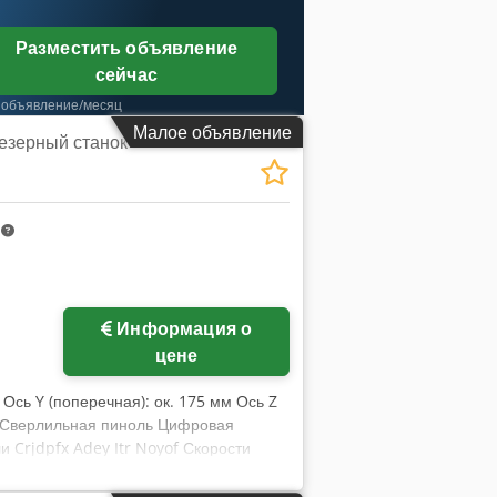
Разместить объявление
сейчас
 объявление/месяц
Малое объявление
езерный станок
m
Информация о
цене
 Ось Y (поперечная): ок. 175 мм Ось Z
30 Сверлильная пиноль Цифровая
 Crjdpfx Adey Itr Noyof Скорости