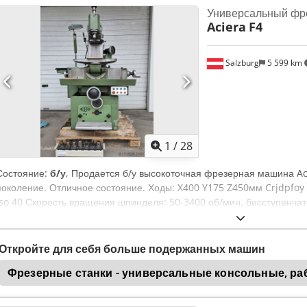
Универсальный фр
Aciera
F4
Salzburg
5 599 km
1
/
28
Состояние:
б/у
, Продается б/у высокоточная фрезерная машина Ac
поколение. Отличное состояние. Ходы: X400 Y175 Z450мм Crjdpfoy
Iso 40 Скорость вращения шпинделя: 50-3400 об/мин, бесступенча
Подачи по осям X и Z: 10-600мм/мин, бесступенчато Быстрая подач
Чрезвычайно устойчивая и точная инструментальная фрезерная ма
инструментов Sk40, а также цанговый патрон с набором цанг. В ком
Откройте для себя больше подержанных машин
эксплуатации. Вес примерно 950кг.
Фрезерные станки - универсальные консольные, раб