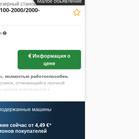
Малое объявление
езерный станок
 100-2000/2000-
km
Информация о
цене
ть:
полностью работоспособен
,
 станок, отличающийся прочной
н широко используется в
ем опытных образцов, и обеспечивает
ера. Credpfsznh Ehox Adyef
 подержанные машины
ие сейчас от 4,49 €
*
ионов покупателей