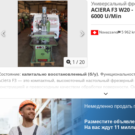
Универсальный фр
ACIERA
F3 W20 -
6000 U/Min
Novazzano
5 962 
1
/
20
Состояние:
капитально восстановленный (б/у)
, Функциональнос
Aciera F3 — это компактный, высокоточный настольный фрезерный
конструкцией и превосходным качеством обработки поверхности. О
инструментальных цехах и мастерских, занимающихся изготовлени
точное управление при обработке деталей малого и среднего разм
Немедленно продать
Разместите объявлен
На вас ждут
11 милл