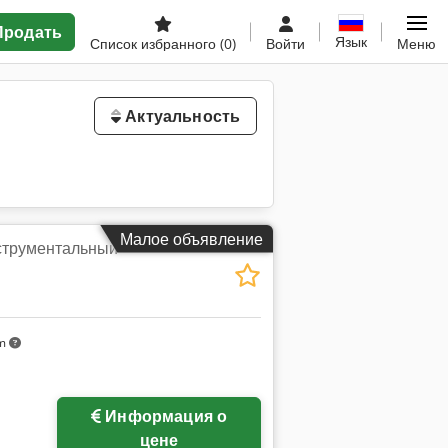
Продать
Язык
Список избранного
(0)
Войти
Меню
Актуальность
Малое объявление
струментальный
km
Информация о
цене