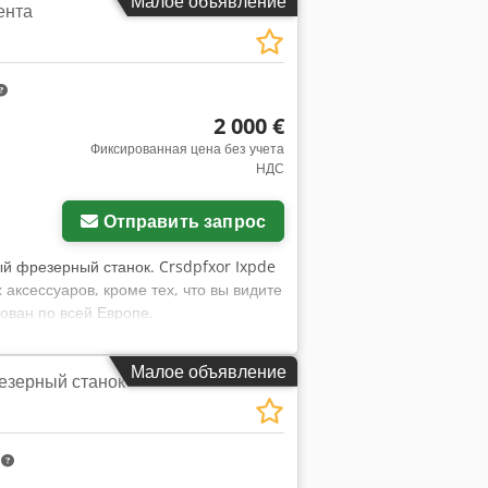
Малое объявление
ента
2 000 €
Фиксированная цена без учета
НДС
Отправить запрос
ый фрезерный станок. Crsdpfxor Ixpde
 аксессуаров, кроме тех, что вы видите
ован по всей Европе.
Малое объявление
езерный станок
m