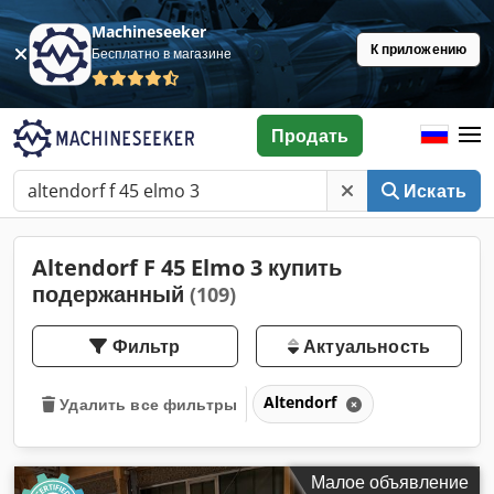
Machineseeker
К приложению
Бесплатно в магазине
Продать
Искать
Altendorf F 45 Elmo 3 купить
подержанный
(109)
Фильтр
Актуальность
Altendorf
Удалить все фильтры
Малое объявление