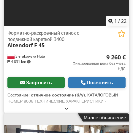
1
/
22
Форматно-раскроечный станок с
подвижной кареткой 3400
Altendorf
F 45
9 260 €
Sierakowska Huta
4 831 km
Фиксированная цена без учета
НДС
Запросить
Позвонить
Состояние:
отличное состояние (б/у)
, КАТАЛОГОВЫЙ
НОМЕР 8006 ТЕХНИЧЕСКИЕ ХАРАКТЕРИСТИКИ -
максимальный диаметр главного диска с подрезателем:
350 мм - максимальный диаметр главного диска без
Малое объявление
подрезателя: 450 мм - высота реза с установленным
диском 350 мм: 100 мм - электрическая регулировка
положения главного диска (вверх/вниз) и угла -