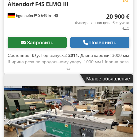
Altendorf
F45 ELMO III
20 900 €
Egenhofen
5 649 km
Фиксированная цена без учета
НДС
Запросить
Позвонить
Состояние:
б/у
, Год выпуска:
2011
, Длина каретки: 3000 мм
Ширина реза по продольному упору: 1000 мм Ширина реза
по поперечному упору: 3200 мм Глубина реза: 154 мм
Подрезной диск: да Csdozdza Dopfx Algsrf Регулировка
Малое объявление
высоты пилы: электрическая / позиционное управление
Наклон пилы: электрический / позиционное управление
Регулировка продольного упора: электрическая /
позиционное управление Регулировка поперечного упора:
ручная Дисплей угла пилы: цифровой дисплей Дисплей
высоты реза: цифровой дисплей Дисплей продольного
упора: цифровой дисплей Дисплей поперечной линейки:
шкала Поперечная линейка с функцией реза под углом: да
Диаметр пильного диска: 450 мм Частота вращения: