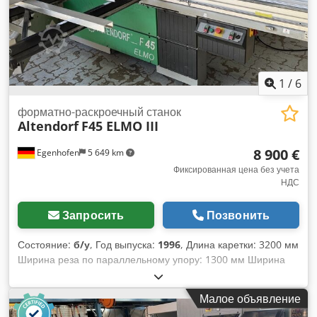
линейки: цифровой дисплей Поперечная линейка с
функцией углового реза: да Диаметр пильного диска: 450
мм Количество скоростей: 4 Мощность двигателя: 5,5 кВт
Codpfxey Ai I Ns Algorf Пылеотводящие патрубки: 80 и 120
мм Длина станка: 2200 мм Ширина станка: 2000 мм Вес:
1200 кг
1
/
6
форматно-раскроечный станок
Altendorf
F45 ELMO III
8 900 €
Egenhofen
5 649 km
Фиксированная цена без учета
НДС
Запросить
Позвонить
Состояние:
б/у
, Год выпуска:
1996
, Длина каретки: 3200 мм
Ширина реза по параллельному упору: 1300 мм Ширина
реза по торцовому упору: 3200 мм Глубина пропила: 145
мм Подрезная пила: нет Регулировка высоты пильного
Малое объявление
диска: электрическая Регулировка угла наклона пильного