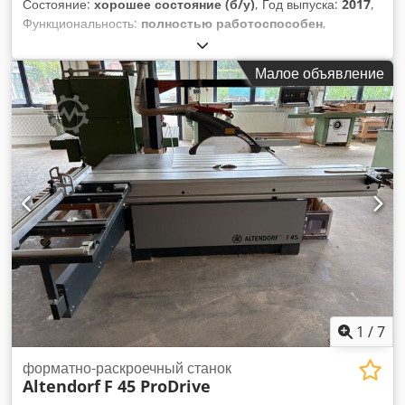
Состояние:
хорошее состояние (б/у)
, Год выпуска:
2017
,
Функциональность:
полностью работоспособен
,
Оборудование:
Маркировка CE
, Продаю циркулярную
пилу ALTENDORF модели F45 ProDrive. Станок в отличном
Малое объявление
состоянии, необходимо осмотреть. Возможно тестирование
станка в работе до конца августа 2026 года. Предлагайте
цену. Crsdpfx Alezrtb Nogsf Описание станка: F45 ProDrive
– базовая модель с ЧПУ, с подъемом и наклоном основной
пилы. - Верхняя панель управления. - Двигатель 5,5 кВт. -
3, 4, 5 000 об/мин. - Двухосевой предрез – управление с
панели ЧПУ. - Держатель для заметок. - Подвижная каретка
3200 мм, кнопки управления на каретке. - Цифровой
индикатор L – отсчет положения 2 упора на поперечной
направляющей. - Параллельная направляющая с ЧПУ
1300 мм. - Пневматический цилиндр, включая
дистанционное управление.
1
/
7
форматно-раскроечный станок
Altendorf
F 45 ProDrive