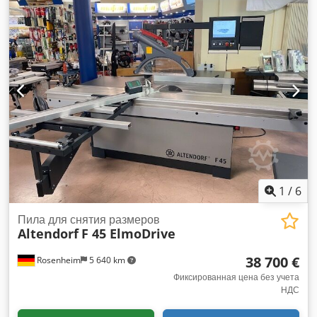
пилы: электрическая / позиционирование Параллельный
упор: электрический / позиционирование Регулировка
торцевого упора: вручную Дисплей угла пилы: цифровой
индикатор Дисплей высоты реза: цифровой индикатор
Торцевая линейка с функцией под углом: да Crsdpoy
Sbvksfx Algof Диаметр пилы: 450 мм Кол-во оборотов: 4
Мощность двигателя: 5,5 кВт Патрубки для отсоса: 80 и 120
мм Дуплексный торцевой упор Год выпуска: 2010 Цена: 15
500.-
1
/
6
Пила для снятия размеров
Altendorf
F 45 ElmoDrive
38 700 €
Rosenheim
5 640 km
Фиксированная цена без учета
НДС