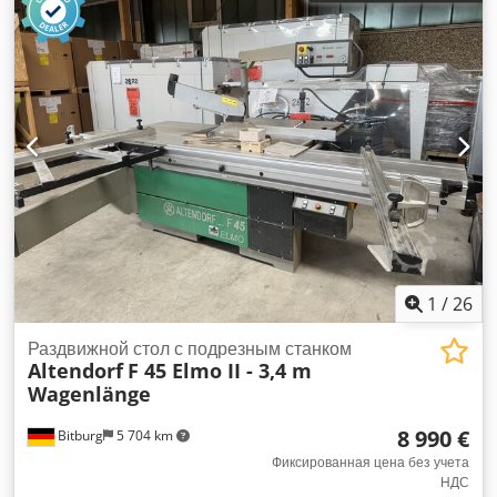
1
/
26
Раздвижной стол с подрезным станком
Altendorf
F 45 Elmo II - 3,4 m
Wagenlänge
8 990 €
Bitburg
5 704 km
Фиксированная цена без учета
НДС