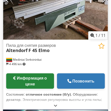
1
/
11
Пила для снятия размеров
Altendorf
F 45 Elmo
Mediniai Strėvininkai
4 496 km
Информация о
Позвонить
цене
Состояние:
отличное состояние (б/у)
, Оборудование:
дозатор
, Электрическая регулировка высоты и угла пилы;
подрезной диск. Вы можете нам позвонить или написать.
Мы говорим и пишем на немецком и русском языках. Также