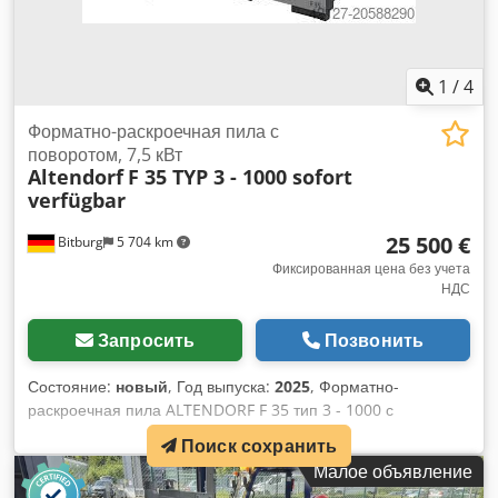
1
/
4
Форматно-раскроечная пила с
поворотом, 7,5 кВт
Altendorf
F 35 TYP 3 - 1000 sofort
verfügbar
25 500 €
Bitburg
5 704 km
Фиксированная цена без учета
НДС
Запросить
Позвонить
Состояние:
новый
, Год выпуска:
2025
, Форматно-
раскроечная пила ALTENDORF F 35 тип 3 - 1000 с
подрезателем 7,5 кВт (10 л.с.), 3 скорости, Автоматическая
Поиск сохранить
регулировка высоты и наклона, Большой защитный кожух,
Малое объявление
Crjdpfexyl Ecox Algjf Двойная роликовая каретка 3.200 мм,