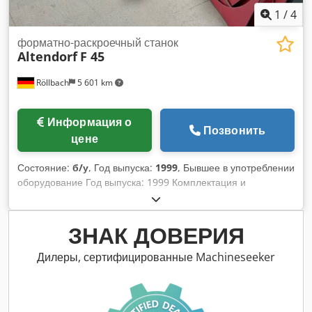
кратчайшие сроки Местонахождение склада: 63934
1
/
4
Röllbach
форматно-раскроечный станок
Altendorf
F 45
Röllbach
5 601 km
Информация о
Позвонить
цене
Состояние:
б/у
, Год выпуска:
1999
, Бывшее в употреблении
оборудование Год выпуска: 1999 Комплектация и
технические характеристики: - электропривод для
регулировки высоты и наклона основного пильного диска,
ввод данных о размерах с помощью клавиатуры -
ЗНАК ДОВЕРИЯ
цифровой дисплей для отображения угла наклона и
высоты реза - исполнение, соответствующее требованиям
Дилеры, сертифицированные Machineseeker
CE - длина реза 3000 мм - с центральным и концевым
блокирующими устройствами - ширина реза 1000 мм - с
цифровым дисплеем и точной настройкой - высота реза до