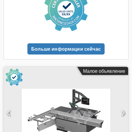
175 мм при диаметре пильного диска 500 мм (в этом
случае необходимо снять предварительный упор) -
двигатель 5,5 кВт с 4 скоростями: 3/45/6000 об/мин,
регулируемыми вручную Csdpfx Alozk N Ngsgerf - с
автоматическим тормозом и цифровым дисплеем для
отображения скорости - двухкоординатный
предварительный упор с электроприводом для регулировки
высоты и положения по горизонтали Доступность: в
Больше информации сейчас
кратчайшие сроки Место хранения: 63934, Рёлльбах
Малое объявление