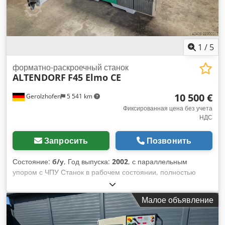
вариатор Мощность двигателя: 5,5 кВт Патрубок для
аспирации: 80 и 120 мм Длина станка: 3200 мм Ширина
станка: 2000 мм Масса: 1200 кг
1
/
5
форматно-раскроечный станок
ALTENDORF
F45 Elmo CE
10 500 €
Gerolzhofen
5 541 km
Фиксированная цена без учета
НДС
Запросить
Позвонить
Состояние:
б/у
, Год выпуска:
2002
, с параллельным
упором с ЧПУ Станок в рабочем состоянии, полностью
настроен бывший в употреблении в хорошем состоянии
очищен прошел проверку функциональности частично
Малое объявление
восстановлен отличная комплектация Производитель:
Altendorf Модель: F45 Elmo CE Год выпуска: 2002
Заводской номер: Прошел проверку GS Прошел проверку