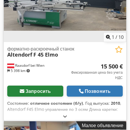
1
/
10
форматно-раскроечный станок
Altendorf
F 45 Elmo
15 500 €
Raasdorf bei Wien
5 398 km
Фиксированная цена без учета
НДС
Запросить
Позвонить
Состояние:
отличное состояние (б/у)
, Год выпуска:
2010
,
Altendorf F45 Elmo управление по 3 осям Длина каретки:
3200 мм Ширина распила по параллельному упору: 1300
мм Подрезной диск: подготовлен Регулировка высоты пилы:
Малое объявление
электрическая / позиционирование Регулировка наклона