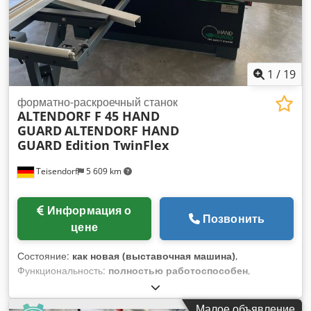
1
/
19
форматно-раскроечный станок
ALTENDORF F 45 HAND
GUARD
ALTENDORF HAND
GUARD Edition TwinFlex
Teisendorf
5 609 km
Информация о
Позвонить
цене
Состояние:
как новая (выставочная машина)
,
Функциональность:
полностью работоспособен
,
Форматная круглая пила ALTENDORF, система защиты рук
Новейшее программное обеспечение, версия 7/26
Малое объявление