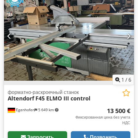
диска: электрическая Регулировка параллельного упора:
электрическая Регулировка торцового упора: ручная
Индикатор угла диска: цифровой дисплей Индикатор
высоты пропила: - Индикатор параллельного упора:
цифровой дисплей Cjdpeyq Rz Ssfx Algorf Индикатор
торцовой линейки: шкала Диаметр пильного диска: 450 мм
Количество скоростей: 4 Мощность двигателя: 5,5 кВт
Патрубок для аспирации: 80 и 120 мм Длина станка: 4000
мм Ширина станка: 2200 мм Вес: 1200 кг
1
/
6
форматно-раскроечный станок
Altendorf
F45 ELMO III control
13 500 €
Egenhofen
5 649 km
Фиксированная цена без учета
НДС
Запросить
Позвонить