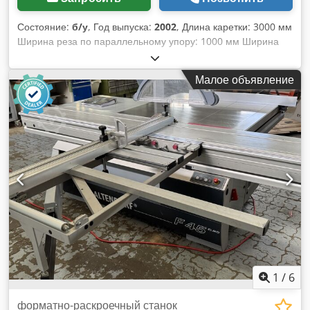
Состояние:
б/у
, Год выпуска:
2002
, Длина каретки: 3000 мм
Ширина реза по параллельному упору: 1000 мм Ширина
реза по торцовому упору: 3200 мм Глубина реза: 154 мм
Подрезная пила: нет Регулировка высоты пильного диска:
Малое объявление
электрическая / позиционное управление Регулировка
наклона пильного диска: электрическая / позиционное
управление Crodpfjzhm Dpsx Algjf Регулировка
параллельного упора: электрическая / позиционное
управление Регулировка торцового упора: ручная Дисплей
угла пильного диска: цифровой дисплей Дисплей высоты
реза: цифровой дисплей Дисплей параллельного упора:
цифровой дисплей Дисплей торцовой линейки: шкала
Торцовая линейка с функцией угловой резки: да Диаметр
пильного диска: 450 мм Частот вращения: 4 Мощность
двигателя: 5,5 кВт Патрубок для отсоса: 80 и 120 мм Длина
машины: 3200 мм Ширина машины: 2000 мм Вес: 1200 кг
1
/
6
форматно-раскроечный станок