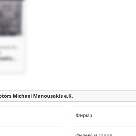
Morlock Motors Michael Manousakis e.K.
s
sakis
otors
sakis
tors Michael Manousakis e.K.
Фирма
Индекс и город