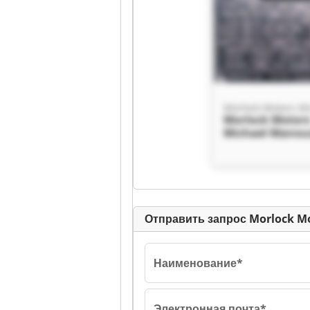
Morlock Motor
Michael Manou
e.K. Morlock M
Michael Manou
e.K.
Отправить запрос Morlock Mo
Наименование*
Электронная почта*