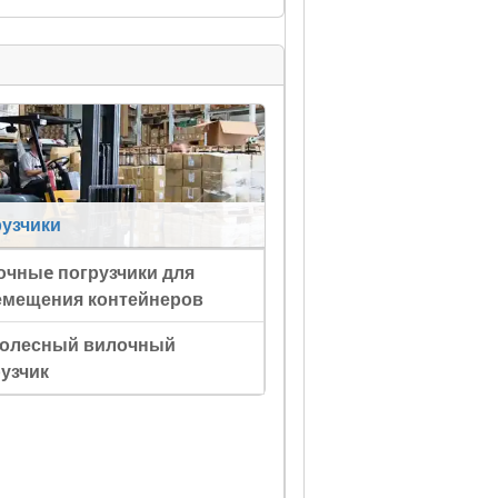
рузчики
очныe погрузчики для
емещения контейнеров
 колесный вилочный
узчик