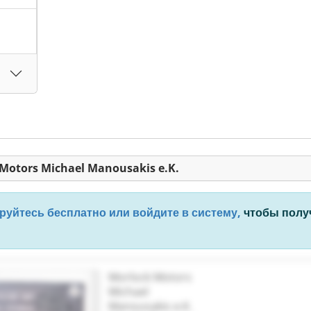
Motors Michael Manousakis e.K.
руйтесь бесплатно или войдите в систему,
чтобы получ
Morlock Motors
Michael
Manousakis e.K.