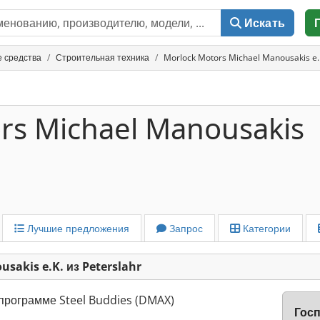
Искать
е средства
Строительная техника
Morlock Motors Michael Manousakis e.K
rs Michael Manousakis
Лучшие предложения
Запрос
Категории
sakis e.K. из Peterslahr
программе Steel Buddies (DMAX)
Гос