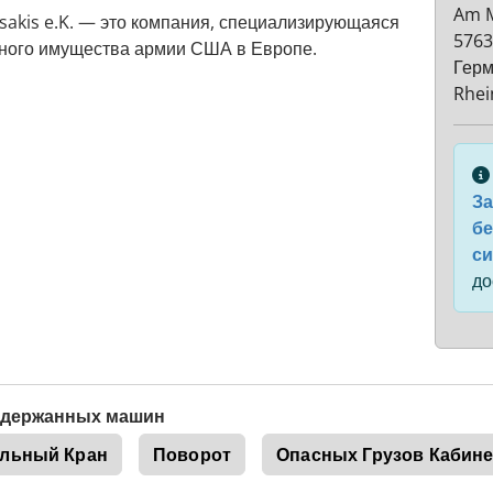
Am 
akis e.K. — это компания, специализирующаяся
5763
нного имущества армии США в Европе.
Гер
Rhei
За
бе
си
до
подержанных машин
льный Кран
Поворот
Опасных Грузов Кабине