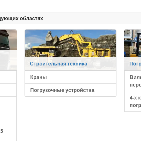
дующих областях
Строительная техника
Пог
Краны
Вил
пер
Погрузочные устройства
4-х
погр
,5