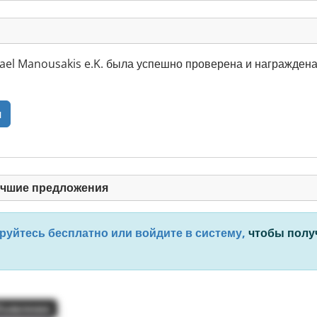
ael Manousakis e.K. была успешно проверена и награждена
я
учшие предложения
руйтесь бесплатно или войдите в систему,
чтобы получ
бъявление