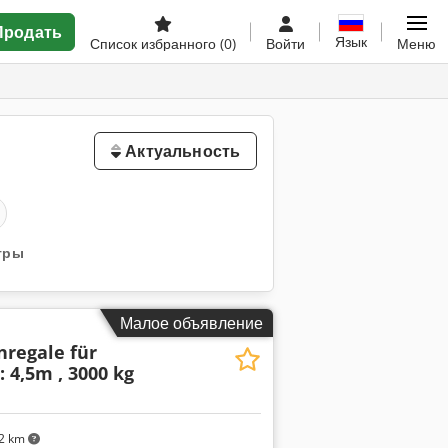
Продать
Язык
Список избранного
(0)
Войти
Меню
Актуальность
тры
Малое объявление
nregale für
: 4,5m , 3000 kg
2 km