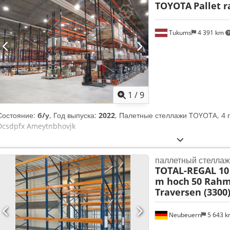
TOYOTA
Pallet r
Tukums
4 391 km
1
/
9
Состояние:
б/у
, Год выпуска:
2022
, Палетные стеллажи TOYOTA, 4 п
Dcsdpfx Ameytnbhovjk
паллетный стеллаж
TOTAL-REGAL 10 
m hoch
50 Rahm
Traversen (3300)
Neubeuern
5 643 