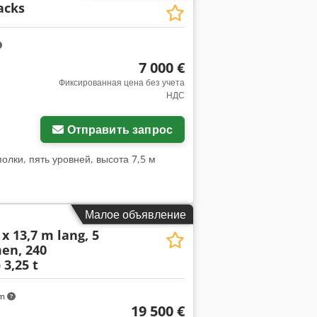
acks
7 000 €
Фиксированная цена без учета
НДС
Отправить запрос
олки, пять уровней, высота 7,5 м
Малое объявление
x 13,7 m lang, 5
en, 240
 3,25 t
km
19 500 €