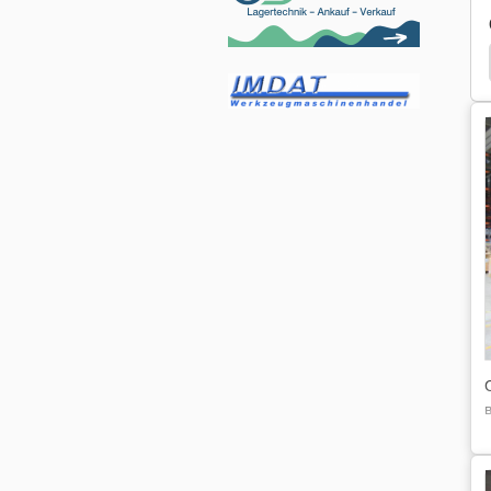
Стеллажи Для Хлеба
Сушильный Стеллаж