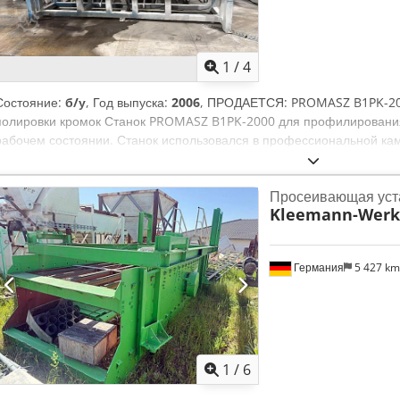
1
/
4
Состояние:
б/у
, Год выпуска:
2006
, ПРОДАЕТСЯ: PROMASZ B1PK-20
полировки кромок Станок PROMASZ B1PK-2000 для профилирования
рабочем состоянии. Станок использовался в профессиональной к
обработки кварца, гранита и других каменных материалов. Являе
мастерских, которым требуется недорогой станок для обработки кр
Просеивающая уст
PROMASZ Crsdpfjzcdhvjx Aqgsf Модель: B1PK-2000 Ручной режим 
Kleemann-Werk
фронтальную кромку Подходит для обработки и полировки прямых 
Доступна для осмотра под напряжением Состояние Б/у, в рабочем
Возможен показ в работе перед покупкой В комплекте Станок, как
Германия
5 427 k
(оговаривается с покупателем)
1
/
6