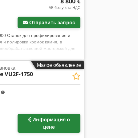
8 800 €
VB без учета НДС
Отправить запрос
00 Станок для профилирования и
 и полировки кромок камня, в
амнеобрабатывающей мастерской для
тся простым и надежным решением для
омок. Характеристики Производитель:
Малое объявление
ановка
работы Обрабатывает только
e
VU2F-1750
кромок Прочная стальная конструкция
 состоянии Регулярное обслуживание
 на фото Имеющийся инструмент
m
Информация о
цене