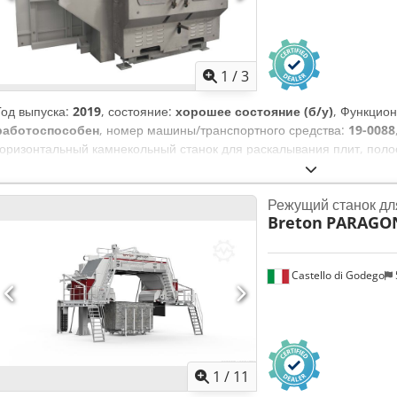
1
/
3
Год выпуска:
2019
, состояние:
хорошее состояние (б/у)
, Функцио
работоспособен
, номер машины/транспортного средства:
19-0088
горизонтальный камнекольный станок для раскалывания плит, полос
натурального камня и искусственного камня. Credpsvupmwjfx Aqge
Режущий станок дл
Breton
PARAGON
Castello di Godego
1
/
11