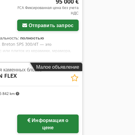
95 000 €
FCA Фиксированная цена без учета
НДС
Отправить запрос
нальность:
полностью
, Breton SPS 300/4T — это
 или плиток из керамики, мрамора,
f
Малое объявление
я каменных блоков
 FLEX
5 842 km
Информация о
цене