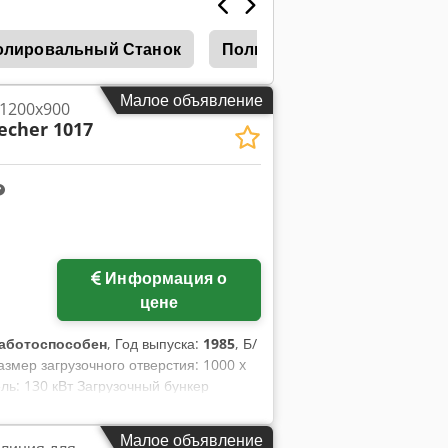
олировальный Станок
Полировальные Машинки
Малое объявление
 1200x900
echer 1017
Информация о
цене
аботоспособен
, Год выпуска:
1985
, Б/
азмер загрузочного отверстия: 1000 x
ль: 130 кВт Загрузочный бункер
Малое объявление