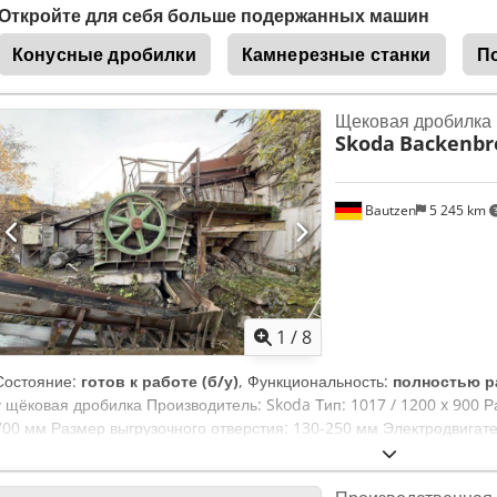
Откройте для себя больше подержанных машин
Конусные дробилки
Камнерезные станки
П
Щековая дробилка
Skoda
Backenbr
Bautzen
5 245 km
1
/
8
Состояние:
готов к работе (б/у)
, Функциональность:
полностью р
у щёковая дробилка Производитель: Skoda Тип: 1017 / 1200 x 900 Р
700 мм Размер выгрузочного отверстия: 130-250 мм Электродвигате
Cedeyluqyjpfx Aqgorf Транспортер с пересыпным бункером