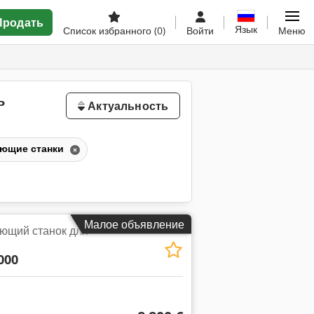
Продать
Язык
Список избранного
(0)
Войти
Меню
ь
Актуальность
ающие станки
Малое объявление
ющий станок для
000