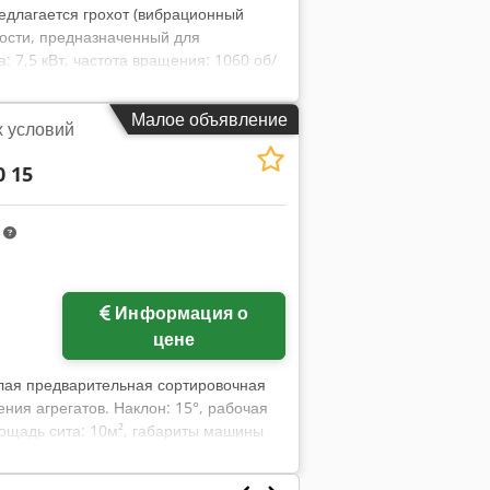
едлагается грохот (вибрационный
ости, предназначенный для
: 7,5 кВт, частота вращения: 1060 об/
ть сита X/Y: 4000мм/1500мм. Без
 Aqgof
Малое объявление
х условий
0 15
m
Информация о
цене
елая предварительная сортировочная
ия агрегатов. Наклон: 15°, рабочая
лощадь сита: 10м², габариты машины
 Без ситовой облицовки. Возможен