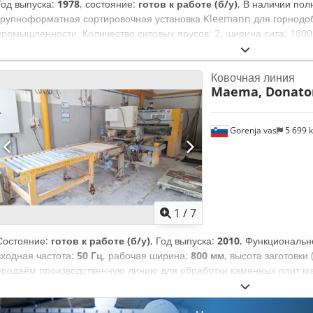
Год выпуска:
1978
, состояние:
готов к работе (б/у)
, В наличии по
крупноформатная сортировочная установка Kleemann для горно
промышленности. Количество ситовых ярусов: 2, ширина сита: 1800
сита на ярус: 9,36 м², общая площадь сита: 18,72 м². Капитальный
карданный вал, натяжные устройства и электродвигатель. Возможен
Ковочная линия
Aqgsrf
Maema, Donato
Gorenja vas
5 699 
1
/
7
Состояние:
готов к работе (б/у)
, Год выпуска:
2010
, Функциональн
входная частота:
50 Гц
, рабочая ширина:
800 мм
, высота заготовки 
продаём производственную линию для обработки каменных плит 
способом. В комплект также входит устройство Donatoni для удал
стороны плит. Линия находится в работе, возможна проверка. Дем