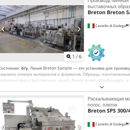
Производственная 
выставочных образ
Breton
Breton S
Castello di Godego
1
/
6
Состояние:
б/у
, Линия Breton Sample — это установка для произво
широкого спектра материалов и форматов. Образцы, изготовленные
маркетинговых и выставочных целей. Линия может обрабатывать, в т
керамогранит. Cedpfx Ajxdi Rwoqgorf
Раскалывающая ма
полос, плиток
Breton
SPS 300/
Castello di Godego