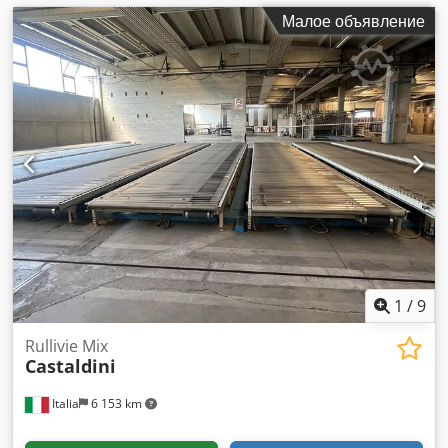
Малое объявление
1
/
9
Rullivie Mix
Castaldini
Italia
6 153 km