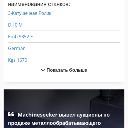
наименования станков:
3-Катушечная Ролик
Dil 0 M
Emb 9352 E
German
Kgs 1670
Показать больше
Ng 200
Вид Автомобиля
Группа Видел M Озвучивание
Езды На Роликах
Machineseeker вывел аукционы по
Как Связаться С Роликами
продаже металлообрабатывающего