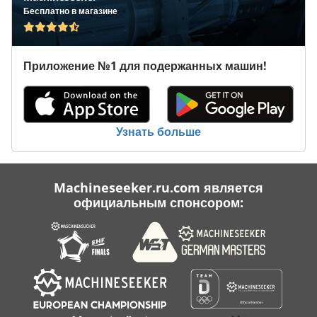
Транспортные Ролики
Бесплатно в магазине
Транспортные Средства
Транспортные Фоторамки
Приложение №1 для подержанных машин!
Тяжелый Груз Конвейер
Узнать больше
Machineseeker.ru.com является
официальным спонсором: