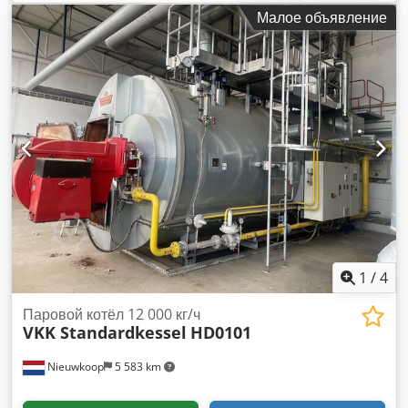
Малое объявление
1
/
4
Паровой котёл 12 000 кг/ч
VKK Standardkessel
HD0101
Nieuwkoop
5 583 km