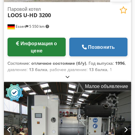
Паровой котел
LOOS
U-HD 3200
Essen
5 550 km
Информация о
Позвонить
цене
Состояние:
отличное состояние (б/у)
, Год выпуска:
1996
,
давление:
13 балка
, рабочее давление:
13 балка
, 1
использованный паровой котел ----- Марка: LOOS,
Гунценхаузен Тип: UHD Площадь отопления примерно: 53
Малое объявление
кв.м. Производительность: 3200 кг/ч Макс. рабочее
давление: 13,00 бар повышенное испытательное давление:
24,05 бар Содержание воды на северо-западе примерно:
2650 л Содержание воды при заполнении приблизительно:
3770 л Год постройки: 1996 Chsdpov I Rpasfx Alwoa
оборудована комбинированной горелкой Weishaupt газ/
масло, системой контроля газа, Шкаф управления,
установленный на корпусе котла, питательный насос и