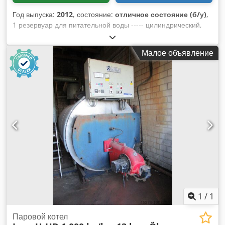
Год выпуска:
2012
, состояние:
отличное состояние (б/у)
,
1 резервуар для питательной воды ----- цилиндрический,
лежащий на седловидных ножках, изолированный, с
дегазатором объем прибл. : 5.900 л макс. допустимое
Малое объявление
рабочее давление : 0 / + 6 бар макс. допустимая рабочая
температура : 0 / + 200° C Csdpfjmfq Rkox Alwsha Год
выпуска : 2012
1
/
1
Паровой котел