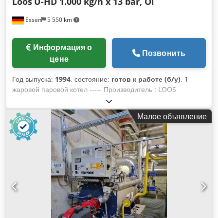
Loos
U-HD 1.000 kg/h x 13 bar, Öl
Essen
5 550 km
Информация о
Позвонить
цене
Год выпуска:
1994
, состояние:
готов к работе (б/у)
, 1
жаровой паровой котел ----- Производитель : LOOS
Gunzenhausen Тип : U-HD Поверхность нагрева прибл. : 20
кв.м. Производительность макс : 1.000 кг/ч Рабочее
Малое объявление
избыточное давление : 13 бар повышенное испытательное
давление : 23,4 бар Содержание воды в СЗ прибл. : 993 л
Полный объем воды прибл. : 1.365 л Csdpfelx Azyjx Alwjha
Год постройки : 1994 1 труба глухого закона оборудована
масляной горелкой Weishaupt, распределительным
шкафом, насосом питательной воды, и существующими
грубыми и мелкими фитингами