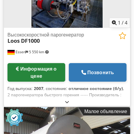
1
/
4
Высокоскоростной парогенератор
Loos
DF1000
Essen
5 550 km
Информация о
Позвонить
цене
Год выпуска:
2007
, состояние:
отличное состояние (б/у)
,
2 парогенератора быстрого горения ----- Производитель :
LOOS, Гюнценхаузен Тип : DF 1000 Производительность :
1.000 кг/ч Допустимое рабочее избыточное давление : 31
Малое объявление
бар Испытательное давление : 56 бар Объем воды: 110 л
Поверхность нагрева : 21,9 м² Год постройки : 2007
оборудован комбинированной газомазутной горелкой
Weishaupt, Csdpfxsnp Hvbj Alweha тип WM-GL 10/3-A,