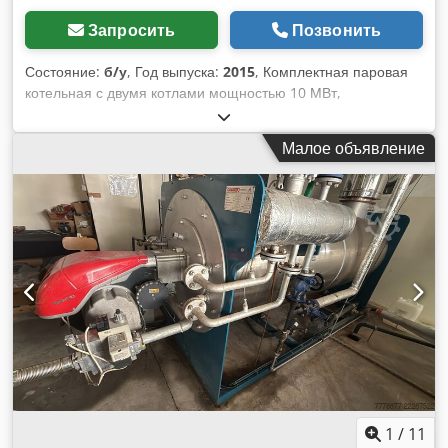
Запросить
Позвонить
Состояние:
б/у
, Год выпуска:
2015
, Комплектная паровая
котельная с двумя котлами мощностью 10 МВт,
работающая на сжиженном нефтяном газе, природном
газе и мазуте. Двухфункциональные горелки, 2021 год
Малое объявление
выпуска. В комплект входят: 2 паровых котла мощностью
5000 кВт каждый. 1 конденсатный резервуар. 1
конденсатный резервуар высокого давления. 1 резервуар
для расширительного бака. В комплект входят все насосы и
вспомогательное оборудование. Cjdjzqpq Depfx Alwsha
Две дополнительные газовые горелки, 2016 год выпуска.
1
/
11