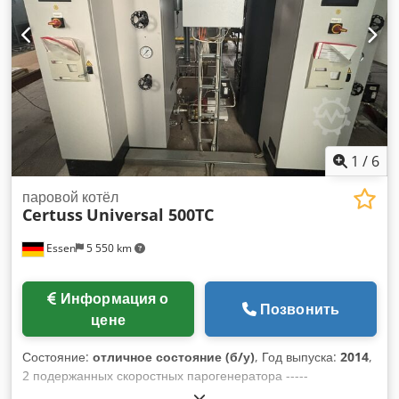
водонагревательный котел Viessmann VITOMAX 200 в
отличном состоянии, год выпуска 2011. В настоящее время
находится в консервационном состоянии, обработан
азотом. Производитель: Viessmann Модель: VITOMAX 200
Год выпуска: 2011 Тип: водонагревательный котел
Наработка: 361 час Если у вас возникнут дополнительные
вопросы или вам потребуется дополнительная
информация, пожалуйста, свяжитесь с нами, отправив
сообщение или позвонив. Иоан Мунтяну Cjdpfx Alezlc
1
/
6
Edjwsha
паровой котёл
Certuss
Universal 500TC
Essen
5 550 km
Информация о
Позвонить
цене
Состояние:
отличное состояние (б/у)
, Год выпуска:
2014
,
2 подержанных скоростных парогенератора -----
Производитель : CERTUSS Модель : Universal 500TC