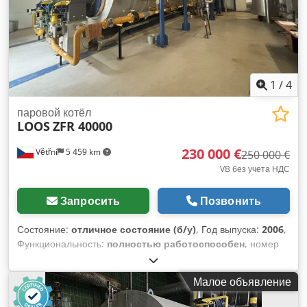
1
/
4
паровой котёл
LOOS
ZFR 40000
230 000 €
Větřní
5 459 km
250 000 €
VB без учета НДС
Запросить
Позвонить
Состояние:
отличное состояние (б/у)
, Год выпуска:
2006
,
Функциональность:
полностью работоспособен
, номер
машины/транспортного средства:
K3
, рабочая
температура:
192 °C
, номинальная тепловая мощность:
Малое объявление
26 200 кВт (35 622,04 л.с.)
, Паровой котел LOOS (BOSCH)
40 т/ч в очень хорошем состоянии, 2006 года выпуска. Два