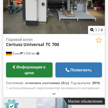
существующую грубую и тонкую арматуру.
1
/
4
Паровой котел
Certuss
Universal TC 700
Essen
5 550 km
Информация о
Позвонить
цене
Состояние:
отличное состояние (б/у)
, Год выпуска:
2016
,
1 использованный парогенератор мгновенного испарения -
---- Производитель: CERTUSS Тип: Универсальный TC
Производительность: 700 кг/ч Максимальная тепловая
Малое объявление
мощность: 459 кВт Рабочее давление: 10 бар Содержание