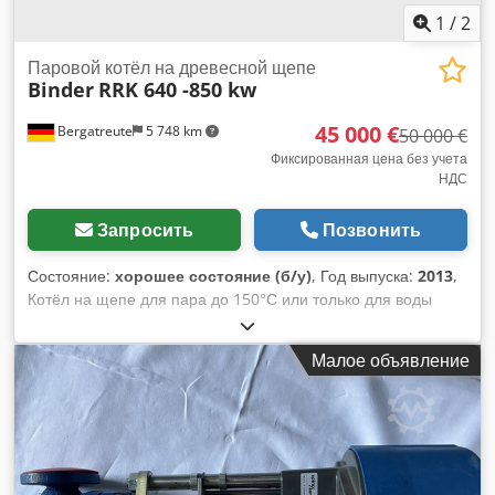
1
/
2
Паровой котёл на древесной щепе
Binder
RRK 640 -850 kw
45 000 €
Bergatreute
5 748 km
50 000 €
Фиксированная цена без учета
НДС
Запросить
Позвонить
Состояние:
хорошее состояние (б/у)
, Год выпуска:
2013
,
Котёл на щепе для пара до 150°С или только для воды
Chsdpjy Dfd Njfx Alwja с гидравлической подачей
максимальная тепловая мощность до 850 кВт подходит для
Малое объявление
сухого материала