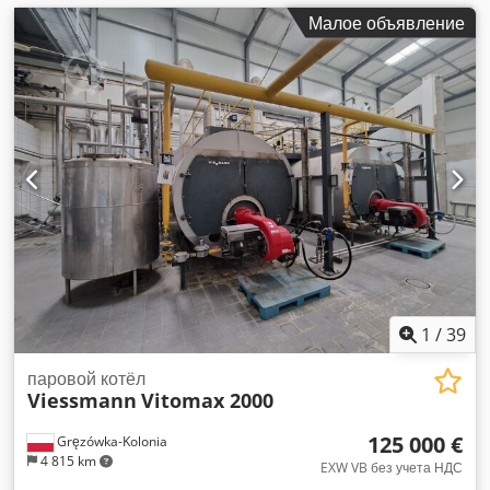
Малое объявление
1
/
39
паровой котёл
Viessmann
Vitomax 2000
125 000 €
Gręzówka-Kolonia
4 815 km
EXW VB без учета НДС