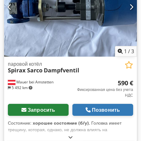
1
/
3
паровой котёл
Spirax Sarco
Dampfventil
590 €
Mauer bei Amstetten
5 492 km
Фиксированная цена без учета
НДС
Запросить
Позвонить
Состояние:
хорошее состояние (б/у)
, Головка имеет
трещину, которая, однако, не должна влиять на
работоспособность. Chedpfszb Axwex Alwsa