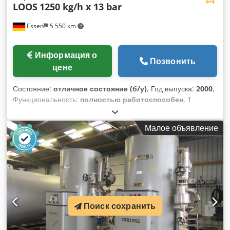
LOOS
1250 kg/h x 13 bar
Essen
5 550 km
Информация о
Позвонить
цене
Состояние:
отличное состояние (б/у)
, Год выпуска:
2000
,
Функциональность:
полностью работоспособен
, 1
паровой котел б/у ----- Производитель: LOOS
Gunzenhausen Тип: U-HD 1250 Площадь нагрева прибл.:
Малое объявление
20 м² Макс. мощность котла: 1250 кг/ч Рабочее давление:
13 бар Повышенное испытательное давление: 23,4 бар
Вместимость воды при низком уровне воды прибл.: 993 л
Вместимость воды при полном уровне воды прибл.: 1365 л
Chsdpfswra Ewsx Alwja Год постройки: 2000 Оснащен
газовой горелкой Weishaupt типа G7/1-D, ZMD, 300-1750
кВт, линией регулирования газа, шкафом управления,
Поиск сохранить
насосом питательной воды, и имеющимися грубыми и
тонкими клапанами.