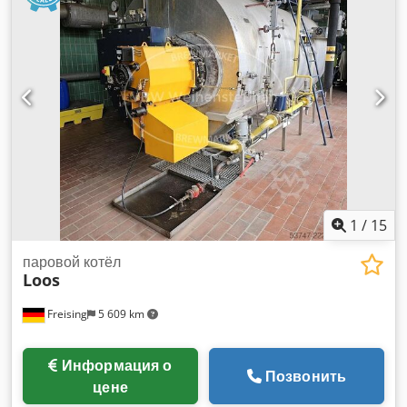
газовых горелки SAACKE. Температура пара 192°C.
Включает установку для подготовки котловой воды. Cedpfx
Ajy Iza Uslwjha
1
/
15
паровой котёл
Loos
Freising
5 609 km
Информация о
Позвонить
цене