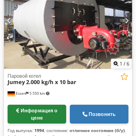
исполнение ZM-T, мощность 110-1.000 кВт,
производительность по маслу 20-84 кг/ч, система контроля
загазованности, насос питательной воды, шкаф
управления, установленный на корпусе котла и
имеющейся грубой и тонкой арматурой.
1
/
6
Паровой котел
Jumey
2.000 kg/h x 10 bar
Essen
5 550 km
Информация о
Позвонить
цене
Год выпуска:
1994
, состояние:
отличное состояние (б/у)
,