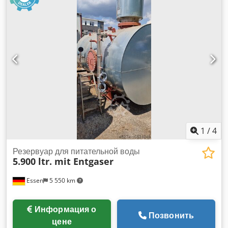
воды: 103,5 л Испытательное давление: 57 бар Маркировка
CE: CE 0035 Cjdpfx Aljwhxh Ajwoha Год постройки: 2016
оборудован газовой горелкой Certuss, системой контроля
газа, Шкаф управления с сенсорным управлением,
установленный на корпусе котла, и существующие грубые
и тонкие фитинги
1
/
4
Резервуар для питательной воды
5.900 ltr. mit Entgaser
Essen
5 550 km
Информация о
Позвонить
цене