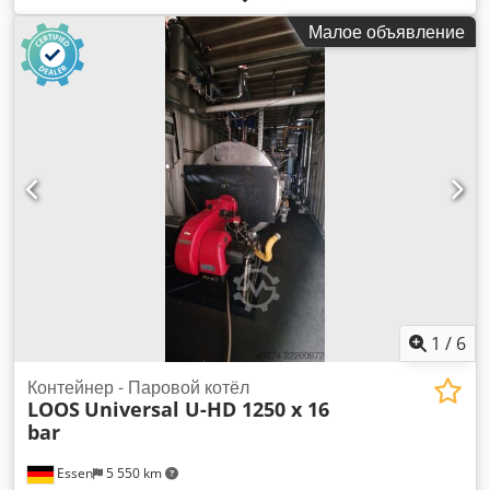
Производительность : 500 кг/ч Максимальная тепловая
Малое объявление
мощность: 364 кВт Chedpfxjzgvifs Alwoa Рабочее
избыточное давление : 10 бар Испытательное давление :
57 бар Объем воды прибл. : 42,9 л Знак СЕ : CE 0035 Год
выпуска : 2014 Оборудованы газовой горелкой Certuss,
газовым регулирующим участком, шкаф управления с
сенсорным экраном, установленный на корпусе котла,
питательный насос и имеющиеся грубые и тонкие
арматуры.
1
/
6
Контейнер - Паровой котёл
LOOS
Universal U-HD 1250 x 16
bar
Essen
5 550 km