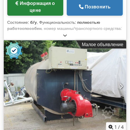
Информация о
Позвонить
цене
Состояние:
б/у
, Функциональность:
полностью
работоспособен
, номер машины/транспортного средства:
22129
, тип топлива:
газ
, Год выпуска:
2013
, рабочее
давление:
10 балка
, Использованная установка парового
Малое объявление
котла с газовым горением и экономайзером.
Производитель котла: VKK Standard Kessel. Тип: 22129, 10
бар. Год выпуска: 2013. Производительность по пару: 12
000 кг/ч. Допустимое рабочее давление: 10 бар. Codpfjzk H
Aqsx Alwoha CE 0045. В комплекте с сопутствующим
оборудованием, горелкой Weishaupt G70/2A ZM-1LN,
панелью управления с ПЛК Siemens и экономайзером.
Также 2 насоса для подпиточной воды и различное
сопутствующее оборудование, в том числе автоматический
сбросной клапан, регулируемый по проводимости, ручной
сбросной клапан и охладитель проб.
1
/
4