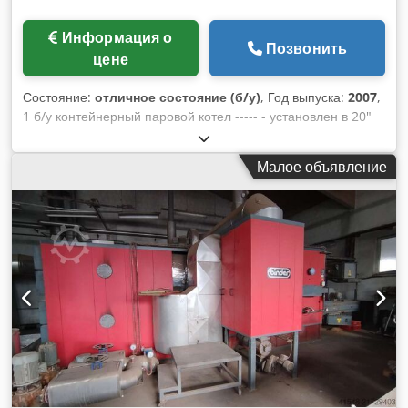
Информация о
Позвонить
цене
Состояние:
отличное состояние (б/у)
, Год выпуска:
2007
,
1 б/у контейнерный паровой котел ----- - установлен в 20"
морской контейнер - Производитель: LOOS Gunzenhausen
Chsdpfxezguypj Alwsa Тип: U-HD 1250 Поверхность
Малое объявление
нагрева, ок.: 20 кв.м Макс. производительность: 1250 кг/ч
Рабочее избыточное давление: 16,0 бар Повышенное
испытательное давление: 29,6 бар Водоёмкость при ном.
уровне: примерно 993 л Полная водоёмкость: примерно 1
365 л Год выпуска: 2007 Знак CE: 0036 Оснащён
комбинированной газо-/масляной горелкой Weishaupt
WMGL, линией регулирования газа, электрическим
шкафом, питательным насосом и имеющейся арматурой
грубой и тонкой настройки.