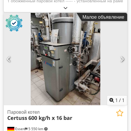
1 обожженный паровой котел ----- - установленный на раме
- Производитель : Джумей Площадь обогрева прибл. : 40
кв.м. Производительность : 2.000 кг/ч Макс. рабочее
Малое объявление
избыточное давление : 10,0 бар Ранее работал при : 5,0
бар Содержание воды при СЗ прибл. : 3,540 л Полный
объем воды прибл. : 4,750 л Год постройки : 1994 Chsdpfx
Ajikvdislwsa оснащен газовой горелкой Weishaupt,
системой газ-контроля, шкаф управления, насос
питательной воды, и существующие грубые и тонкие
фитинги
1
/
1
Паровой котел
Certuss
600 kg/h x 16 bar
Essen
5 550 km