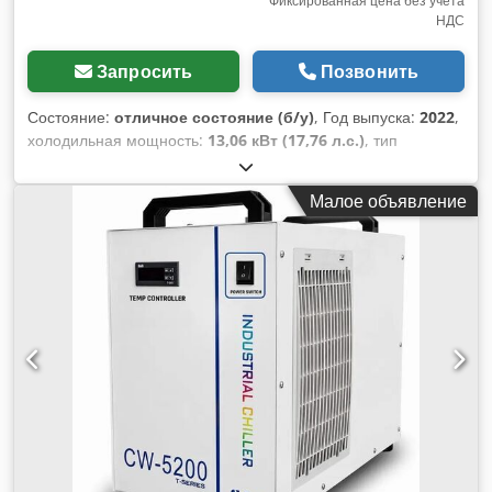
Фиксированная цена без учета
НДС
Запросить
Позвонить
Состояние:
отличное состояние (б/у)
, Год выпуска:
2022
,
холодильная мощность:
13,06 кВт (17,76 л.с.)
, тип
охлаждения:
вода
, ICS Cool Energy Тип: IC 305 Год
выпуска: 2022 ICS Cool Energy i-Chiller IC 305 –
Малое объявление
промышленный чиллер для охлаждения воды.
Номинальная холодопроизводительность: 13,06 кВт
Хладагент: R410A, 2,4 кг На продажу предлагается
компактный промышленный чиллер (чиллер для
технологических процессов) типа i-Chiller IC 305
производства компании ICS Cool Energy. Устройство
идеально подходит для охлаждения оборудования,
технологических процессов или лабораторного
оборудования. Особенности / характеристики: Dsdsw S
Txiopfx Ah Teck Встроенная гидравлическая система
(насос, расширительный бак и т. д.) Прочная конструкция
испарителя типа «змеевик в баке» для обеспечения
высокой надежности в эксплуатации. Компактный,