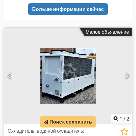
мощность: 180 кВт – идеально подходит для эффективного
Больше информации сейчас
охлаждения больших производственных или коммерческих
помещений. Тепловая мощность: 290 кВт –
высокоэффективный нагрев воздуха благодаря
интеллектуальному использованию тепла, выделяемого в
Малое объявление
процессе охлаждения. Производительность по осушению:
около 100 литров в час – идеально подходит для точного
регулирования влажности. Djdpfx Ahszrlzzo Tock Область
применения: благодаря комбинированным
характеристикам производительности установка отлично
подходит для промышленных производственных цехов,
больших складских помещений, логистических центров или
для сложных процессов охлаждения и промышленного
осушения воздуха. «Все в одном месте: мы с
удовольствием предложим вам подходящую банковскую
программу финансирования для вашего проекта».
komplett-konzept.leasingo.de Другие товары – новые и
бывшие в употреблении – вы найдете в нашем магазине!
1
/
2
Международная доставка по запросу!
Поиск сохранить
Охладитель, водяной охладитель;