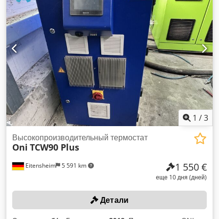
вентиляторов с адиабатическим охлаждением, Д/Ш/В: 9
930 x 2 290 x 1 510 мм, система водоподготовки с
пластиковым резервуаром, 2 x 3 000 л, система умягчения
воды, 7 устройств рекуперации тепла, тип SW25, тепловая
мощность 25 кВт, расход воздуха 6 000 м³/ч, 4
воздухораспределительные сопла для создания воздушной
завесы у ворот, 2 воздухонагревателя, тип SW1 (офисное
помещение), группа насосов и запорной арматуры контура
рекуперации тепла, нагревательный элемент, 200 Вт,
система управления установкой Siemens Simatic S7,
сенсорная панель HMI. +++ Внимание: установка является
частью онлайн-аукциона! +++ Dcedjzn Atajpfx Ah Tek
1
/
3
Высокопроизводительный термостат
Oni
TCW90 Plus
1 550 €
Eitensheim
5 591 km
еще 10 дня (дней)
Детали