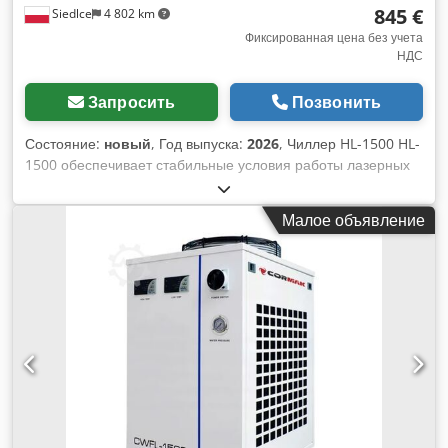
845 €
Siedlce
4 802 km
Фиксированная цена без учета
НДС
Запросить
Позвонить
Состояние:
новый
, Год выпуска:
2026
, Чиллер HL-1500 HL-
1500 обеспечивает стабильные условия работы лазерных
станков мощностью до 1,5 кВт, поддерживая постоянную
температуру охлаждающей жидкости с точностью ±1°C.
Малое объявление
Термостабильность гарантирует неизменно высокое
качество кромки реза, снижает риск простоев и увеличивает
срок службы лазерного источника и головки. Компактный
корпус облегчает размещение устройства рядом со
станком, а параметры потока и объем бака позволяют
безопасную и непрерывную работу в производственном
режиме. Преимущества для пользователя: - Повторяемость
процесса – стабильная температура = стабильное
излучение и эффективность источника. - Защита
компонентов – меньшие тепловые нагрузки сокращают
износ элементов. - Быстрая интеграция – питание 220 В/50