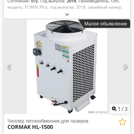
Состояние:
б/у
, Год выпуска:
2018
, Производитель: ONI,
модель: TCW90 Plus, год выпуска: 2018, серийный номер:
18026, тепловая мощность: 18 кВт,
холодопроизводительность: 164 кВт, система управления
Малое объявление
MC. Dcodpfx Ahjzn Anqj Tsk +++ Внимание: данное
оборудование является частью онлайн-аукциона! +++
1
/
3
Чиллер теплообменник для лазеров
CORMAK
HL-1500