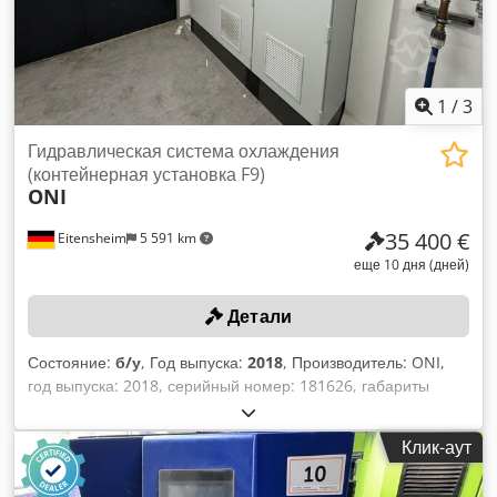
1
/
3
Гидравлическая система охлаждения
(контейнерная установка F9)
ONI
35 400 €
Eitensheim
5 591 km
еще 10 дня (дней)
Детали
Состояние:
б/у
, Год выпуска:
2018
, Производитель: ONI,
год выпуска: 2018, серийный номер: 181626, габариты
контейнера: 8 000 x 3 000 x 3 000 мм, 3 насоса,
производитель: KSB, тип: ETB (рекуперация тепла/
Клик-аут
охлаждение гидравлической системы/свободное
охлаждение), градирня 500 кВт (установка на крыше), 10