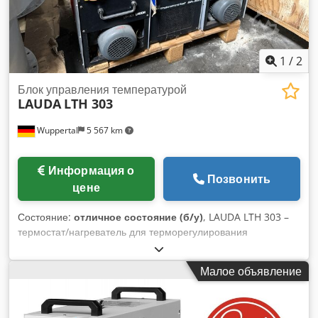
эпоксидным покрытием Dcedpfxezqui Es Ah Tsk
Поверхность теплообмена: 4839,5 м² Максимальное
рабочее давление: 130,0 бар Габариты: 12,96 x 2,4 x 2,85 м
Вес: прибл. 6525 кг Состояние: использовался для
1
/
2
испытаний
Блок управления температурой
LAUDA
LTH 303
Wuppertal
5 567 km
Информация о
Позвонить
цене
Состояние:
отличное состояние (б/у)
, LAUDA LTH 303 –
термостат/нагреватель для терморегулирования
инструментов На продажу выставлены 3 термостата LAUDA
LTH 303 в отличном состоянии. Эти устройства идеально
Малое объявление
подходят для терморегулирования экструзионных
инструментов, сопел, калибров, пресс-форм для литья под
давлением, а также для различных промышленных