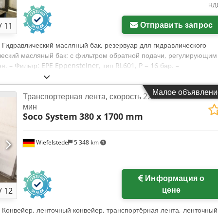
НД
Отправить запрос
/
11
, Гидравлический масляный бак, резервуар для гидравлического
ический масляный бак: с фильтром обратной подачи, регулирующим
. – Фильтр: EPE Eppensteiner, тип RL601, P = 16 бар. –
 Cedohuk N Ejpfx Aiyeha – Размеры бака: 1520/720/H435 мм. –
70/730/H1070 мм. – Вес: 278 кг.
Малое объявлени
Транспортерная лента, скорость 22 м/
мин
Soco System
380 x 1700 mm
Wiefelstede
5 348 km
Информация о
цене
/
12
, Конвейер, ленточный конвейер, транспортёрная лента, ленточный