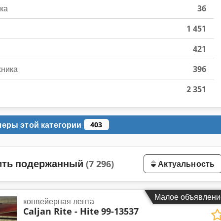
ка
36
1 451
421
хника
396
2 351
леры этой категории
403
пить подержанный
(7 296)
Актуальность
Малое объявлени
конвейерная лента
Caljan Rite - Hite
99-13537