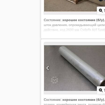
Состояние:
хорошее состояние (б/у)
шток давления, опрокидывающий цилин
действия, ход 2600 мм Csdpfx Ajif Sa
мм - Посадочное отверстие: Ø 60 мм - 
Цена: за штуку - Размеры: Ø245 x 3170 
Состояние:
хорошее состояние (б/у)
ролики, конвейерная лента, роликовый