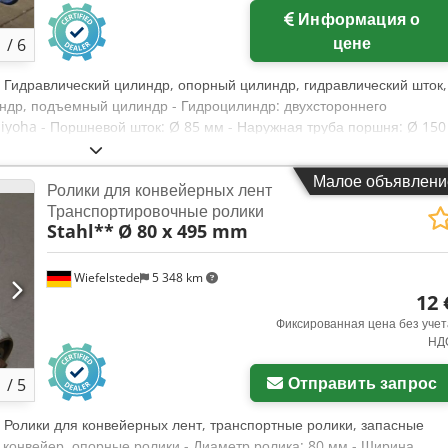
Информация о
цене
1
/
6
, Гидравлический цилиндр, опорный цилиндр, гидравлический шток,
др, подъемный цилиндр - Гидроцилиндр: двухстороннего
wjiyoha - Поршневой шток: Ø 85 мм - Наружная труба поршня: Ø 150
Диаметр отверстий: Ø 210 мм - Количество: в наличии 3 цилиндра -
мм - Вес: 241 кг/шт.
Малое объявлени
Ролики для конвейерных лент
Транспортировочные ролики
Stahl**
Ø 80 x 495 mm
Wiefelstede
5 348 km
12 
Фиксированная цена без учет
НД
Отправить запрос
1
/
5
, Ролики для конвейерных лент, транспортные ролики, запасные
 конвейер, опорные ролики - Диаметр ролика: 80 мм - Ширина