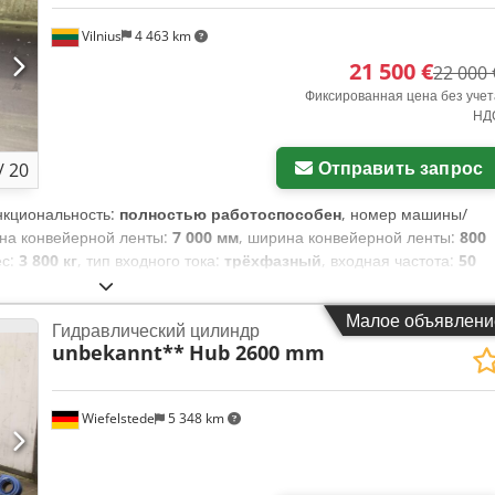
Vilnius
4 463 km
21 500 €
22 000 
Фиксированная цена без учет
НД
Отправить запрос
/
20
нкциональность:
полностью работоспособен
, номер машины/
ина конвейерной ленты:
7 000 мм
, ширина конвейерной ленты:
800
ес:
3 800 кг
, тип входного тока:
трёхфазный
, входная частота:
50
двигателей:
Caljan
, грузоподъёмность на секцию хранения:
50 кг
,
, Конвейер бывший в употреблении, но находится в хорошем
Малое объявлени
Гидравлический цилиндр
ё работает исправно. Лента двигается вперёд и назад мгновенно
unbekannt**
Hub 2600 mm
ля наилучших результатов необходимо закрепление в бетоне.
dpfx Ajy Ntwnsiyja
Wiefelstede
5 348 km