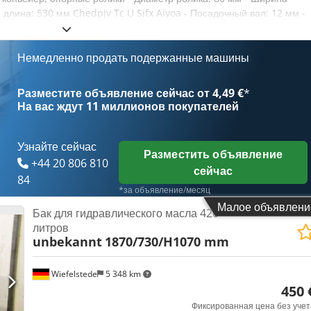
длина: 530 мм Chedpjv Tc U Sjfx Aiyoa - Посадочный вал: 12 мм -
наличии - Цена: за штуку - Вес: 2,6 кг/шт.
Немедленно продать подержанные машины
Разместите объявление сейчас от 4,49 €
*
На вас ждут
11 миллионов покупателей
Узнайте сейчас
Разместить объявление
+44 20 806 810
сейчас
84
*за объявление/месяц
Малое объявлени
Бак для гидравлического масла 420
литров
unbekannt
1870/730/H1070 mm
Wiefelstede
5 348 km
450 
Фиксированная цена без учет