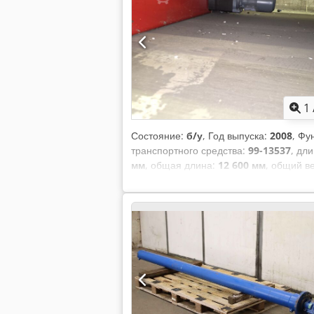
1
Состояние:
б/у
, Год выпуска:
2008
, Фу
транспортного средства:
99-13537
, дл
мм
, общая длина:
12 600 мм
, общий в
Гц
, входной ток:
50 A
, производитель 
Оборудование:
аварийная остановка
состоянии. Использовался нечасто. Вс
при переключении и нажатии кнопки. Д
Возможен осмотр, готов к отгрузке. Chs