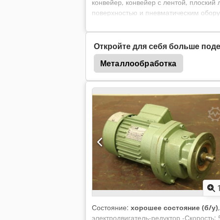
конвейер, конвейер с лентой, плоский 
поверхностью и пневматическим оборуд
конвейера: 740 мм. Chedpfszrvgnex Aiy
роликов: 365 мм. -Диаметр роликов: 4
см. фото. -Габаритные размеры: 1715/6
Откройте для себя больше по
Металлообработка
Состояние:
хорошее состояние (б/у)
электродвигатель-редуктор -Скорость: 