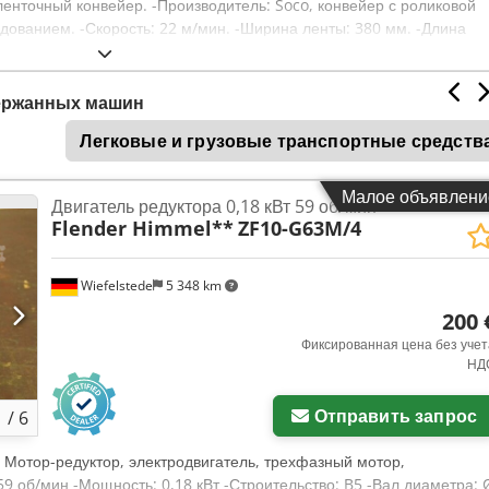
ленточный конвейер. -Производитель: Soco, конвейер с роликовой
ованием. -Скорость: 22 м/мин. -Ширина ленты: 380 мм. -Длина
oa -Привод: 0,12 кВт, см. фото, заводской паспорт. -Ширина
8 мм. -Расстояние между роликами: 60 мм. -Отдельные компоненты
40/H930 мм. -Вес: 92 кг.
держанных машин
Легковые и грузовые транспортные средств
Малое объявлени
Двигатель редуктора 0,18 кВт 59 об/мин
Flender Himmel**
ZF10-G63M/4
Wiefelstede
5 348 km
200 
Фиксированная цена без учет
НД
Отправить запрос
1
/
6
, Мотор-редуктор, электродвигатель, трехфазный мотор,
59 об/мин -Мощность: 0,18 кВт -Строительство: B5 -Вал диаметра: 