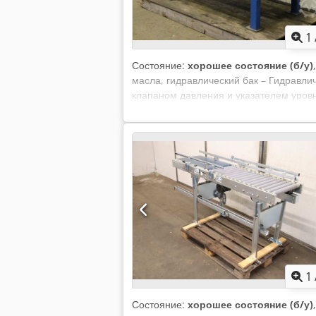
1
Состояние:
хорошее состояние (б/у)
масла, гидравлический бак – Гидравл
клапаном давления и указателем уровня
Регулирующий клапан давления: Bosch.
Объем бака: 420 литров. – Размеры: 18
1
Состояние:
хорошее состояние (б/у)