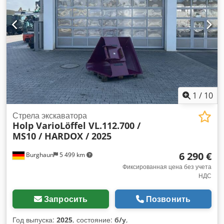
1
/
10
Стрела экскаватора
Holp VarioLöffel VL.112.700 /
MS10 / HARDOX / 2025
6 290 €
Burghaun
5 499 km
Фиксированная цена без учета
НДС
Запросить
Позвонить
Год выпуска:
2025
, состояние:
б/у
,