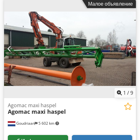
Малое объявление
1
/
9
Agomac maxi haspel
Agomac maxi haspel
Goudriaan
5 602 km