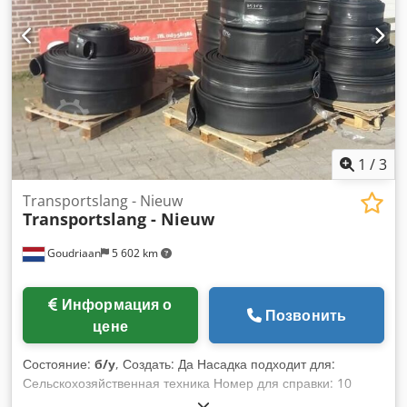
1
/
3
Transportslang - Nieuw
Transportslang - Nieuw
Goudriaan
5 602 km
Информация о
Позвонить
цене
Состояние:
б/у
, Создать: Да Насадка подходит для:
Сельскохозяйственная техника Номер для справки: 10
Dkedpfxjzta Rgo Amhsr