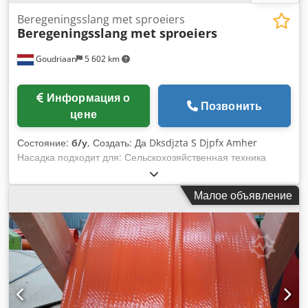
Beregeningsslang met sproeiers
Beregeningsslang met sproeiers
Goudriaan
5 602 km
Информация о
Позвонить
цене
Состояние:
б/у
, Создать: Да Dksdjzta S Djpfx Amher
Насадка подходит для: Сельскохозяйственная техника
Малое объявление