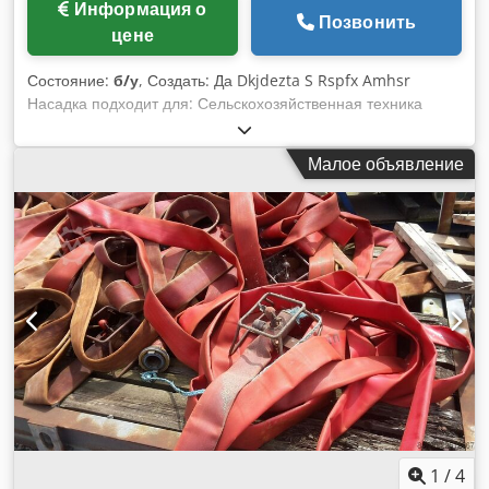
Информация о
Позвонить
цене
Состояние:
б/у
, Создать: Да Dkjdezta S Rspfx Amhsr
Насадка подходит для: Сельскохозяйственная техника
Малое объявление
1
/
4