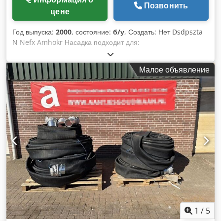
Позвонить
цене
Год выпуска:
2000
, состояние:
б/у
, Создать: Нет Dsdpszta
N Nefx Amhokr Насадка подходит для:
Сельскохозяйственная техника
Малое объявление
1
/
5