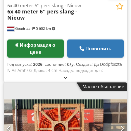
6x 40 meter 6'' pers slang - Nieuw
6x 40 meter 6'' pers slang -
Nieuw
Goudriaan
5 602 km
Информация о
Позвонить
цене
Год выпуска:
2026
, состояние:
б/у
, Создать: Да Dodpfxszta
N As Amhskr Длина: 4 cm Насадка подходит для:
Сельскохозяйственная техника
Малое объявление