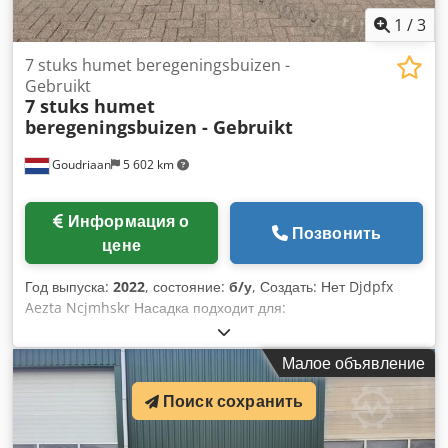
1
/
3
7 stuks humet beregeningsbuizen -
Gebruikt
7 stuks humet
beregeningsbuizen - Gebruikt
Goudriaan
5 602 km
Информация о
Позвонить
цене
Год выпуска:
2022
, состояние:
б/у
, Создать: Нет Djdpfx
Aezta Ncjmhskr Насадка подходит для:
Сельскохозяйственная техника
Малое объявление
Поиск сохранить