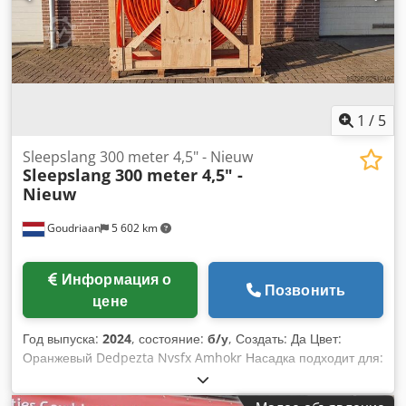
1
/
5
Sleepslang 300 meter 4,5" - Nieuw
Sleepslang 300 meter 4,5" -
Nieuw
Goudriaan
5 602 km
Информация о
Позвонить
цене
Год выпуска:
2024
, состояние:
б/у
, Создать: Да Цвет:
Оранжевый Dedpezta Nvsfx Amhokr Насадка подходит для:
Сельскохозяйственная техника