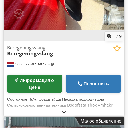
1
/
9
Beregeningsslang
Beregeningsslang
Goudriaan
5 602 km
Информация о
Позвонить
цене
Состояние:
б/у
, Создать: Да Насадка подходит для:
Сельскохозяйственная техника Dsdpfszta Tbox Amhekr
Малое объявление