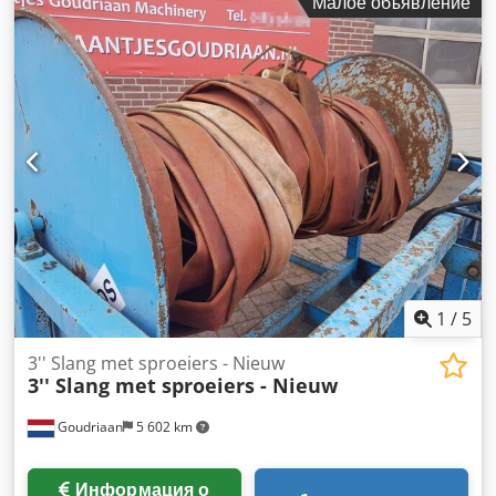
Малое объявление
1
/
5
3'' Slang met sproeiers - Nieuw
3'' Slang met sproeiers - Nieuw
Goudriaan
5 602 km
Информация о