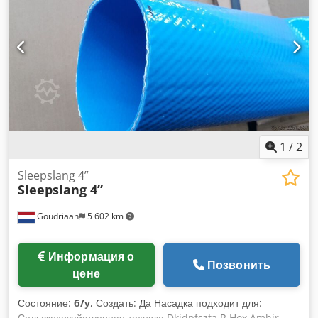
1
/
2
Sleepslang 4”
Sleepslang 4”
Goudriaan
5 602 km
Информация о
Позвонить
цене
Состояние:
б/у
, Создать: Да Насадка подходит для:
Сельскохозяйственная техника Dkjdpfszta R Hox Amhjr