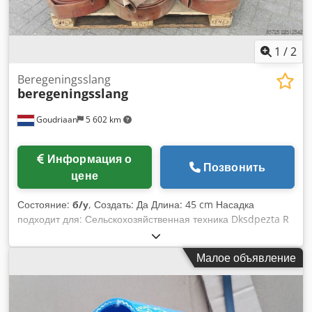
1
/
2
Beregeningsslang
beregeningsslang
Goudriaan
5 602 km
Информация о
Позвонить
цене
Состояние:
б/у
, Создать: Да Длина: 45 cm Насадка
подходит для: Сельскохозяйственная техника Dksdpezta R
Tefx Amhor
Малое объявление