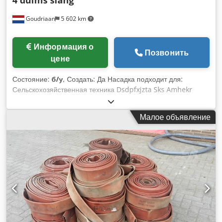
4 duims slang
Goudriaan
5 602 km
Информация о
Позвонить
цене
Состояние:
б/у
, Создать: Да Насадка подходит для:
Сельскохозяйственная техника Dsdpfxjzta Sks Amhekr
Малое объявление