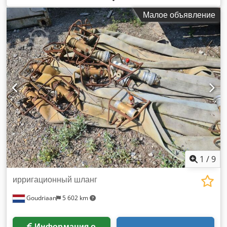
Малое объявление
1
/
9
ирригационный шланг
Goudriaan
5 602 km
Информация о