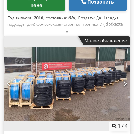
Позвонить
цене
Год выпуска:
2010
, состояние:
б/у
, Создать: Да Насадка
подходит для: Сельскохозяйственная техника Dkjdpfxezta
Npj Amhsr
Малое объявление
1
/
4