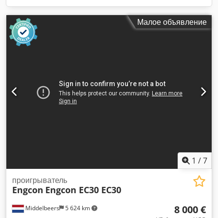
Малое объявление
1
/
7
проигрыватель
Engcon
Engcon EC30 EC30
8 000 €
Middelbeers
5 624 km