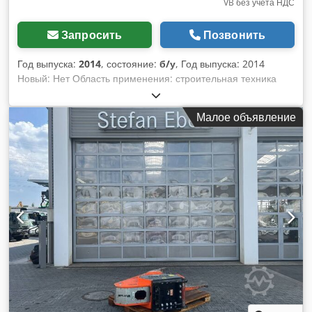
VB без учета НДС
Запросить
Позвонить
Год выпуска:
2014
, состояние:
б/у
, Год выпуска: 2014
Новый: Нет Область применения: строительная техника
Общее состояние: очень хорошее Техническое состояние:
очень хорошее Внешнее состояние: очень хорошее Для
Малое объявление
получения дополнительной информации обращайтесь к
Herrn Ernst van Hek. Продаётся: Поворотный ротатор
Engcon EC30 (2014 г.) с интегрированным грейфером
Увеличьте эффективность и универсальность вашего
тяжёлого экскаватора с этим прочным поворотным
ротатором Engcon EC30. Ранее был установлен на
Komatsu PC240, оснащён очень востребованным
интегрированным грейферным модулем, что делает его
идеальным универсальным инструментом для сложных
земляных работ. Характеристики и особенности: Марка и
модель: Engcon EC30 Год выпуска: 2014 Предыдущая
машина: Komatsu PC240 (Подходит для экскаваторов
весовой категории 22–33 т) Верхнее крепление: Жёсткое