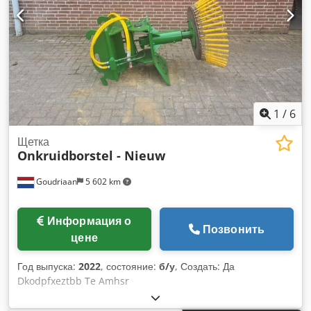
1
/
6
Щетка
Onkruidborstel - Nieuw
Goudriaan
5 602 km
Информация о
Позвонить
цене
Год выпуска:
2022
, состояние:
б/у
, Создать: Да
Dkodpfxeztbb Te Amhsr