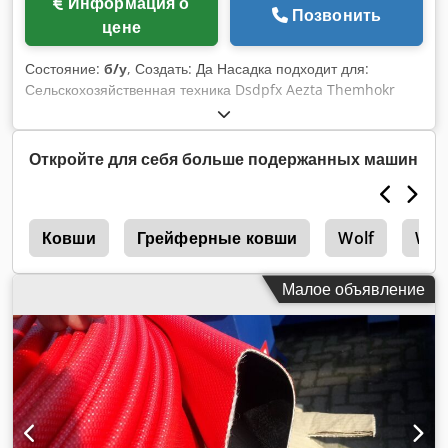
Информация о
Позвонить
цене
Состояние:
б/у
, Создать: Да Насадка подходит для:
Сельскохозяйственная техника Dsdpfx Aezta Themhokr
Откройте для себя больше подержанных машин
h
Ковши
Грейферные ковши
Wolf
Wol
Малое объявление