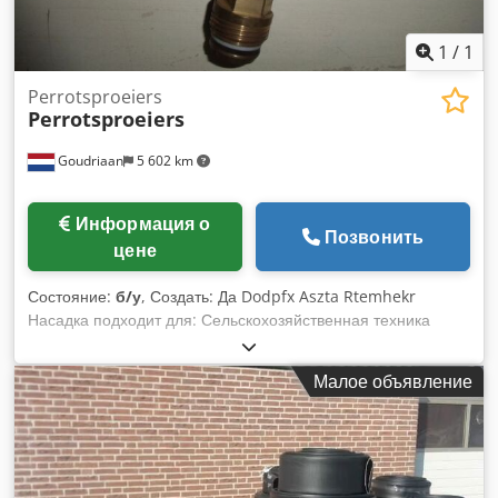
1
/
1
Perrotsproeiers
Perrotsproeiers
Goudriaan
5 602 km
Информация о
Позвонить
цене
Состояние:
б/у
, Создать: Да Dodpfx Aszta Rtemhekr
Насадка подходит для: Сельскохозяйственная техника
Малое объявление