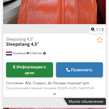
1
/
3
Sleepslang 4,5”
Sleepslang 4,5”
Goudriaan
5 602 km
Информация о
Позвонить
цене
Состояние:
б/у
, Создать: Да Насадка подходит для:
Сельскохозяйственная техника Djdpfx Aozta Swjmhekr
Малое объявление