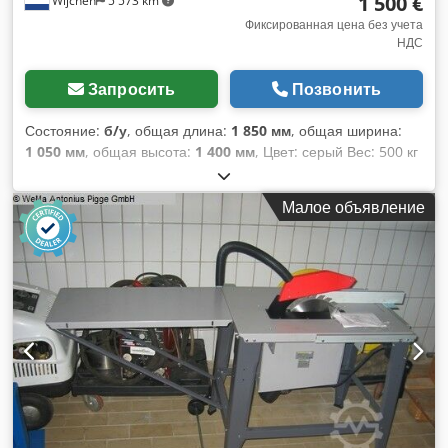
1 500 €
Wijchen
5 573 km
Фиксированная цена без учета
НДС
Запросить
Позвонить
Состояние:
б/у
, общая длина:
1 850 мм
, общая ширина:
1 050 мм
, общая высота:
1 400 мм
, Цвет: серый Вес: 500 кг
Станок для резки ячеистых материалов Harwi 130 45
градусов 5,5 кВт - Документация: отсутствует - Сертификат
Малое объявление
CE: отсутствует - Серийный номер: 130 S - Мощность
главного двигателя [кВт]: 5,5 - Диаметр посадочного
отверстия для оси [мм]: 30 - Минимальный диаметр
пильного диска [мм]: 400 - Максимальный диаметр
пильного диска [мм]: 450 - Длина стола [мм]: 1500 -
Ширина стола [мм]: 1050 - Минимальный угол наклона [°]:
0 Cjdpfjzrm S Ijx Amyeha - Максимальный угол наклона [°]:
45 - Напряжение [В]: 400 - Потребляемый ток [А]: 8,5 -
Предохранитель [А]: 16 - Мощность [кВт]: 7,3 - Габариты
при транспортировке: 1850 мм x 1050 мм x 1400 мм (длина
x ширина x высота) - Вес при транспортировке [кг]: 500 кг -
Количество упаковок для транспортировки [шт.]: 1