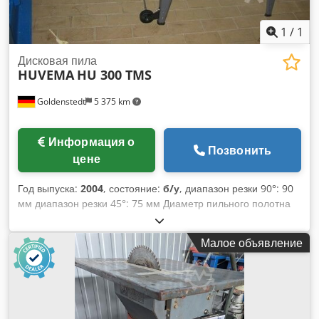
Финансовая информация НДС: указанная цена не
включает НДС НДС/налог на добавленную стоимость: НДС
1
/
1
подлежит вычету для предпринимателей Доставка и
возможность обмена доступны в любое время для всего
Дисковая пила
HUVEMA
HU 300 TMS
оборудования промышленного назначения Йорик Дибельс
Goldenstedt
5 375 km
Информация о
Позвонить
цене
Год выпуска:
2004
, состояние:
б/у
, диапазон резки 90°: 90
мм диапазон резки 45°: 75 мм Диаметр пильного полотна
315 мм Размеры стола 800 x 500/400 мм Codsd Ih Nkspfx
Amyeha Пильное полотно 30 мм вес машины ab. 45 кг
Малое объявление
размеры 850 x 600 x 430 мм