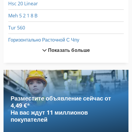
Hsc 20 Linear
Meh 5 2 1 8 B
Tur 560
Горизонтально Расточной С Чпу
Показать больше
Завод По Переработке Шин
Инструкции По Эксплуатации
Инструкция По Эксплуатации
Линейное Руководство Автомобилей
Разместите объявление сейчас от
Линия По Производству Древесного Брикета
4,49 €
*
На вас ждут
11 миллионов
Линия Сращивания По Длине
покупателей
Настольный Фрезерный Станок С Чпу