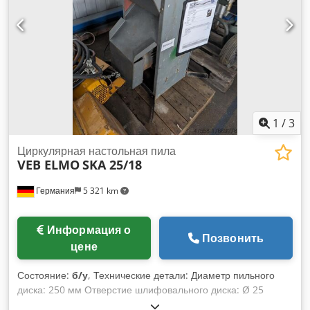
1
/
3
Циркулярная настольная пила
VEB ELMO
SKA 25/18
Германия
5 321 km
Информация о
Позвонить
цене
Состояние:
б/у
, Технические детали: Диаметр пильного
диска: 250 мм Отверстие шлифовального диска: Ø 25
Подача - ручная: от руки мм Высота пропила: макс. 70 мм