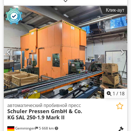
Рабочая длина: 20 мм - Тип: HSSE - Количество: 17 штук -
Клик-аут
Продажа: только комплектом - Вес: 4 кг
1
/
18
автоматический пробивной пресс
Schuler Pressen GmbH & Co.
KG
SAL 250-1.9 Mark II
Gemmingen
5 668 km