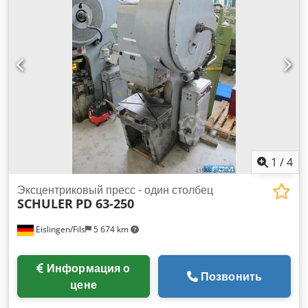
1
/
4
Эксцентриковый пресс - один столбец
SCHULER
PD 63-250
Eislingen/Fils
5 674 km
Информация о
Позвонить
цене