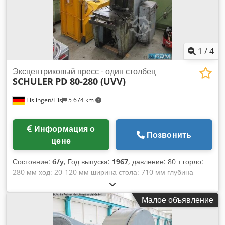
1
/
4
Эксцентриковый пресс - один столбец
SCHULER
PD 80-280 (UVV)
Eislingen/Fils
5 674 km
Информация о
Позвонить
цене
Состояние:
б/у
, Год выпуска:
1967
, давление: 80 т горло:
280 мм ход: 20-120 мм ширина стола: 710 мм глубина
стола: 560 мм размер головки плунжера: 560x355 мм
Djdpjcxxrhjfx Aqlsck регулировка ползуна: 72 мм нет.
Малое объявление
штрихов: 125 хаб/мин. общая потребляемая мощность: 9,5
кВт вес машины ca.:4,4 t