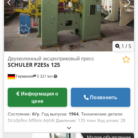
Устройство смены инструмента Сетчатое ограждение с
световыми завесами
1
/
5
Двухколонный эксцентриковый пресс
SCHULER
P2ESs 125
Германия
5 321 km
Информация о
Позвонить
цене
Состояние:
б/у
, Год выпуска:
1964
, Технические детали:
Dcsdpfeu Nfibex Aqlok Давление: 125 тонн Ход штока: 28
мм Число ходов: 56-225 ходов/мин Ширина рамы: 1000 мм
Регулировка рамы: 60 мм Расстояние между столом и
Малое объявление