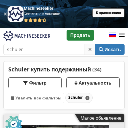
Machineseeker
К приложению
Бесплатно в магазине
Продать
Искать
Schuler купить подержанный
(34)
Фильтр
Актуальность
Schuler
Удалить все фильтры
Малое объявление