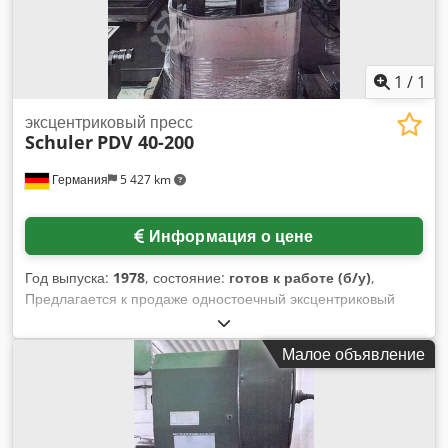
1
/
1
эксцентриковый пресс
Schuler
PDV 40-200
Германия
5 427 km
Информация о цене
Год выпуска:
1978
, состояние:
готов к работе (б/у)
,
Предлагается к продаже одностоечный эксцентриковый
пресс фирмы Schuler. Усилие прессования: 40 тонн, вылет:
220 мм, диапазон хода: 8–88 мм, макс. количество ходов в
Малое объявление
минуту: 160, размеры стола (X/Y): приблизительно 630
мм/430 мм. Масса машины: приблизительно 2300 кг.
Осмотр возможен по предварительной договоренности.
Djdpezrzpzsfx Aqleck