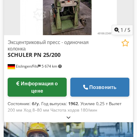
1
/
5
Эксцентриковый пресс - одиночная
колонка
SCHULER
PN 25/200
Eislingen/Fils
5 674 km
Информация о
Позвонить
цене
Состояние:
б/у
, Год выпуска:
1962
, Усилие 0,25 т Вылет
200 мм Ход 8–80 мм Частота ходов 180/мин
Dcedpfszrprqox Aqlsk Расстояние от стола до пуансона,
при максимальном ходе в верхнем положении, при
максимальном усилии в верхнем положении 330 мм
Площадь стола 550 x 400 мм Диаметр отверстия в столе 60