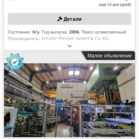
еще 54 дня (дней)
Детали
Состояние:
б/у
, Год выпуска:
2006
, Пресс штамповочный
Производитель: Schuler Pressen GmbH & Co. KG,
Гёппинген, Германия Модель: SAL 250-1.9 Mark II
Серийный номер: A/260156 (№ машины 2006-260156) Год
Малое объявление
выпуска: 2006 Усилие пресса: 2 500 кН (250 тонн) Частота
ходов: 80–400 ходов/мин Мощность привода: 51 кВт при 2
000 об/мин Ход ползуна: 30 мм Регулировка ползуна: 100
мм Подъем ползуна: 75 мм Монтажная высота (расстояние
от столовой плиты до ползуна при нижнем положении хода
и верхнем положении регулировки): 550 мм Размеры стола:
1 950 x 1 060 мм (по чертежу) Площадь ползуна: 1 950 x
800 мм (по чертежу) Сжатый воздух: 5,5 бар Общий вес (без
подачи): 48 000 кг Система управления: SYS PACO 8000
Шумопоглащающий кожух (оранжевый) Dodpfx Aqjzil S
Isleck Устройство подачи полосы Производитель: Kohler
Maschinenbau GmbH, Фризенхайм, Германия Модель: KRS
18.260/19-2000.2H-BF1 Серийный номер: 40 871 Год