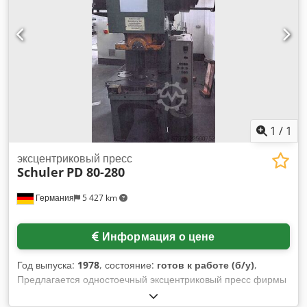
1
/
1
эксцентриковый пресс
Schuler
PD 80-280
Германия
5 427 km
Информация о цене
Год выпуска:
1978
, состояние:
готов к работе (б/у)
,
Предлагается одностоечный эксцентриковый пресс фирмы
Schuler. Усилие прессования: 80 т, вылет: 280 мм,