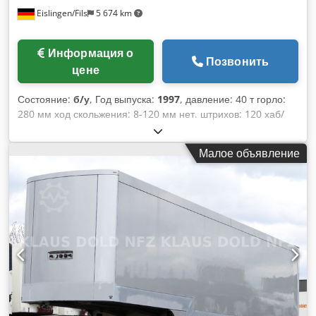
Eislingen/Fils
5 674 km
Информация о
Позвонить
цене
Состояние:
б/у
, Год выпуска:
1997
, давление: 40 т горло:
280 мм ход скольжения: 8-120 мм нет. штрихов: 120 хаб/
мин. горло: 280 мм дневной свет: 350 мм Dcjdecxxmgspfx
Aqlek дневной свет: 270 мм размер стола: 710 x 565 мм
Малое объявление
поверхность барабана: 500 x 280 мм общая потребляемая
мощность: 2,2 кВт вес машины ca.:3,2 т