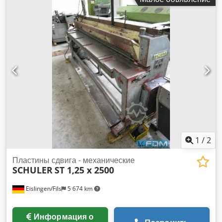
рамой: 376 мм Размер стола: Ш.950xД:720 мм Отверстие в
столе: 400x130 мм Высота над полом: 1120 мм
Поверхность плунжера: 920x540 мм Врезка в плунжере: dm
65 x 120 мм Боковой вертикальный зазор: 250 мм Общая
потребляемая мощность: 30 кВт Вес станка
приблизительно: 15,5 тонн Размеры станка: 3,1x1,34x3,6 м
Размеры шкафа управления LxWxH: 0,64x0,22x1,2 м Этот
пресс является высокопроизводительным прессом для
крупносерийного производства. Включает в себя
автоматическую (механическую) подачу материала с левой
стороны и отсекатель отходов с правой стороны. Подача =
0-200 мм; ширина ролика = 250 мм Частичная копия
инструкции по эксплуатации Машина не функционирует! в
процессе
1
/
2
Пластины сдвига - механические
SCHULER
ST 1,25 x 2500
Eislingen/Fils
5 674 km
Информация о