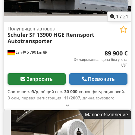
1
/
21
Полуприцеп-автовоз
Schuler
SF 13900 HGE Rennsport
Autotransporter
89 900 €
Lahr
5 790 km
Фиксированная цена без учета
НДС
Запросить
Позвонить
Состояние:
б/у
, общий вес:
30 000 кг
, конфигурация осей:
3 оси
, первая регистрация:
11/2007
, длина грузового
отсека:
13 400 мм
, ширина пространства для загрузки:
2 500 мм
, высота грузового отсека:
3 000 мм
,
Малое объявление
Оборудование:
ABS
,