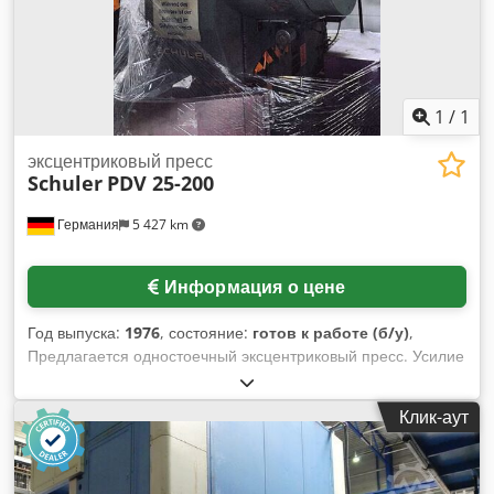
1
/
1
эксцентриковый пресс
Schuler
PDV 25-200
Германия
5 427 km
Информация о цене
Год выпуска:
1976
, состояние:
готов к работе (б/у)
,
Предлагается одностоечный эксцентриковый пресс. Усилие
пресса: 25 т, вылет: 200 мм, регулируемый диапазон хода:
8–80 мм, максимальная частота ходов: 180 ходов/мин,
Клик-аут
площадь стола по осям X/Y: 560 мм/400 мм, площадь
пуансона по осям X/Y: 355 мм/220 мм, регулировка
пуансона: 50 мм, максимальная высота установки: 320 мм.