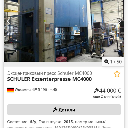
Масса станка: около 2150 кг. Осмотр возможен по
предварительной договоренности. Dcsdpfjzrzp Uex Aqljk
1
/
50
Эксцентриковый пресс Schuler MC4000
SCHULER
Exzenterpresse MC4000
44 000 €
Wustermark
5 196 km
еще 2 дня (дней)
Детали
Состояние:
б/у
, Год выпуска:
2015
, номер машины/
транспортного средства:
M01365/400/23/038/14
, Этот