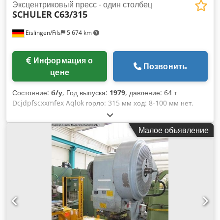
Эксцентриковый пресс - один столбец
SCHULER
C63/315
Eislingen/Fils
5 674 km
Информация о
Позвонить
цене
Состояние:
б/у
, Год выпуска:
1979
, давление: 64 т
Dcjdpfscxxmfex Aqlok горло: 315 мм ход: 8-100 мм нет.
штрихов: 140 хаб/мин. Площадь поверхности стола: 820 x
630 мм высота стола над полом: 800 мм ход плунжера -
Малое объявление
регулируемый мин/макс: 8-100 мм плунжер - диапазон
регулировки: 63 мм общая потребляемая мощность: 7,5
кВт вес машины ca.:4,8 t размеры машины при... 1,45 x 1,70
x 3,10 м