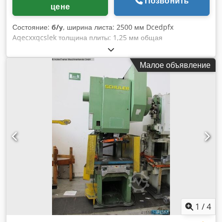
Позвонить
цене
Состояние:
б/у
, ширина листа: 2500 мм Dcedpfx
Aqecxxqcslek толщина плиты: 1,25 мм общая
потребляемая мощность: 2,2 кВт размеры машины при...
1,40 x 3,40 x 1,50 м
Малое объявление
1
/
4