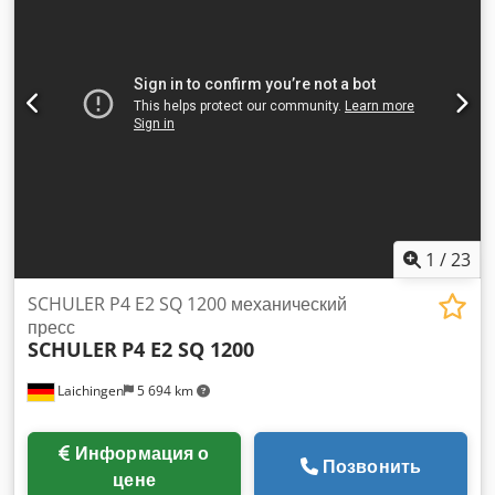
технические детали по запросу. Все сведения приведены
без гарантий и ответственности, возможны ошибки и
продажа в любое время. Nous parlons Francais / Мы
говорим по-русски We speak English / Noi vorbim
româneste Viber / WhatsApp Мы по дополнительной
оплате решим вопросы с таможней и регистрацией. Также
за отдельную плату можем доставить технику в порт.
1
/
23
SCHULER P4 E2 SQ 1200 механический
пресс
SCHULER
P4 E2 SQ 1200
Laichingen
5 694 km
Информация о
Позвонить
цене