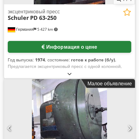
эксцентриковый пресс
Schuler
PD 63-250
Германия
5 427 km
Информация о цене
Год выпуска:
1974
, состояние:
готов к работе (б/у)
,
Предлагается эксцентриковый пресс с одной колонной,
производства Schuler. Усилие пресса: 63 т, вылет: 250 мм,
максимальный ход: 8–100 мм, максимальное количество
Малое объявление
ходов в минуту: 160, площадь стола (X/Y): 710 мм/500 мм,
площадь пуансона (X/Y): 450 мм/280 мм, регулировка
пуансона: 63 мм, максимальное расстояние между столом
и пуансоном: 415 мм, в комплекте защитный экран в
рабочей зоне. Масса машины: около 3900 кг. Осмотр
возможен по предварительной договоренности.
Dcjdpfozrzp Isx Aqlsk