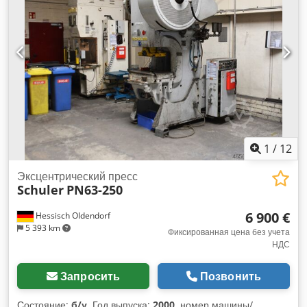
1
/
12
Эксцентрический пресс
Schuler
PN63-250
6 900 €
Hessisch Oldendorf
5 393 km
Фиксированная цена без учета
НДС
Запросить
Позвонить
Состояние:
б/у
, Год выпуска:
2000
, номер машины/