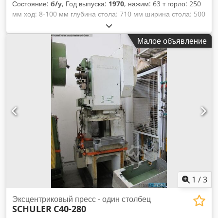
Состояние:
б/у
, Год выпуска:
1970
, нажим: 63 т горло: 250
мм ход: 8-100 мм глубина стола: 710 мм ширина стола: 500
мм размер головки плунжера: 450х280 мм регулировка
ползуна: 63 мм нет. штрихов: 140 хаб/мин. Dcedpfx Ascxxx
Малое объявление
Heqlok общая потребляемая мощность: 7 кВт вес машины
ca.:3,5 t
1
/
3
Эксцентриковый пресс - один столбец
SCHULER
C40-280