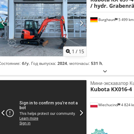
/ hydr. Graben
Burghaun
5 499 k
1
/
15
Состояние:
б/у
, Год выпуска:
2024
, моточасы:
531 h
,
Мини-экскаватор K
Kubota
KX016-4
Miechucino
4 824 