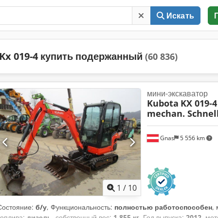
Искать
Kx 019-4 купить подержанный
(60 836)
мини-экскаватор
Kubota
KX 019-4 
mechan. Schnell
Gnas
5 556 km
1
/
10
Состояние:
б/у
, Функциональность:
полностью работоспособен
,
топлива:
дизель
, собственный вес:
1 855 кг
, Год выпуска:
2012
, мо