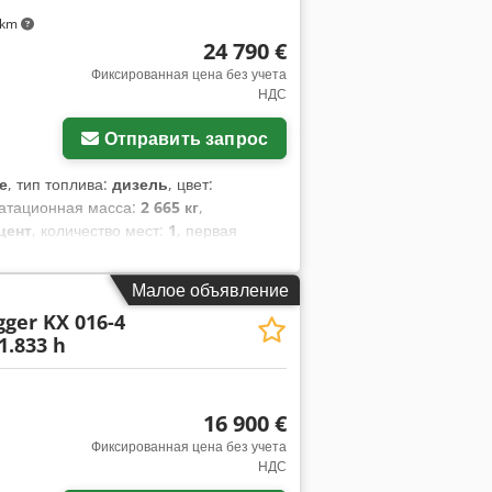
 km
24 790 €
Фиксированная цена без учета
НДС
Отправить запрос
е
, тип топлива:
дизель
, цвет:
уатационная масса:
2 665 кг
,
цент
, количество мест:
1
, первая
Год выпуска:
2020
, моточасы:
3 562 h
,
ительные фары, резиновые
Малое объявление
ger KX 016-4
1.833 h
16 900 €
Фиксированная цена без учета
НДС