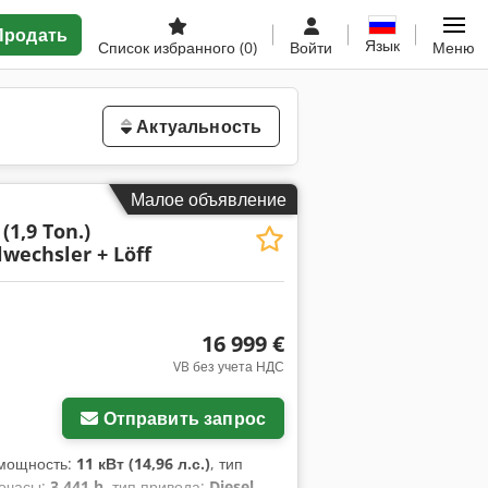
Продать
Язык
Список избранного
(0)
Войти
Меню
Актуальность
Малое объявление
(1,9 Ton.)
wechsler + Löff
16 999 €
VB без учета НДС
Отправить запрос
 мощность:
11 кВт (14,96 л.с.)
, тип
точасы:
3 441 h
, тип привода:
Diesel
,