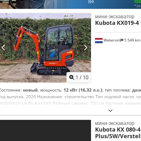
84
*за
мини-экскаватор
Kubota
KX019-4 
Wekerom
5 549 k
1
/
10
Состояние:
новый
, мощность:
12 кВт (16,32 л.с.)
, тип топлива:
диз
Год выпуска: 2026 Назначение: строительство Тип ходовой части: г
Dsdpfxezp Ux Rs Aa Uock Рабочая ширина: 100 см Наличие маркиро
отличное Техническое состояние: отличное Внешний вид: отличное
мини-экскаватор
Kubota
KX 080-4
Plus/SW/Verstel