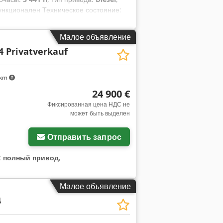
ункционален Техническое состояние:
 2012 - - 3441 моточасов - -
ение GEEL/Martin - - 2 бывших в
Малое объявление
лонный ковш 100 см - - -
4 Privatverkauf
ее освещение - - 3-цилиндровый
шем состоянии - - Новая книга
ом Djdpfszqxi Nex Aa Ueck
 km
ная кабина,
24 900 €
Фиксированная цена НДС не
может быть выделен
Отправить запрос
:
полный привод
,
Малое объявление
4