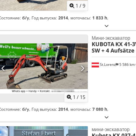
1
/
9
Состояние:
б/у
, Год выпуска:
2014
, моточасы:
1 833 h
,
Мини-экскаватор
KUBOTA
KX 41-3
SW + 4 Aufsätze 
St.Lorenz
5 586 km
1
/
15
Состояние:
б/у
, Год выпуска:
2014
, моточасы:
7 080 h
,
мини-экскаватор
Kubota
KX 037-4