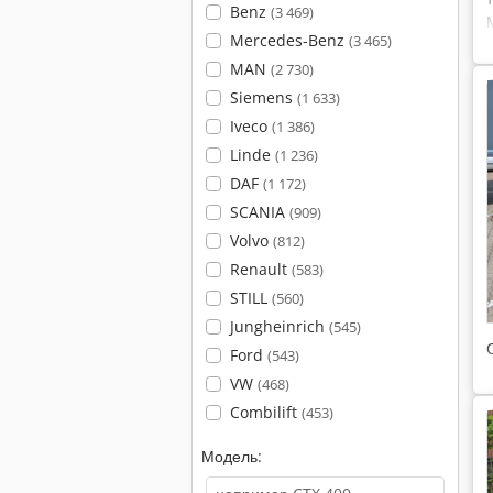
Benz
(3 469)
Mercedes-Benz
(3 465)
MAN
(2 730)
Siemens
(1 633)
Iveco
(1 386)
Linde
(1 236)
DAF
(1 172)
SCANIA
(909)
Volvo
(812)
Renault
(583)
STILL
(560)
Jungheinrich
(545)
Ford
(543)
VW
(468)
Combilift
(453)
Модель: