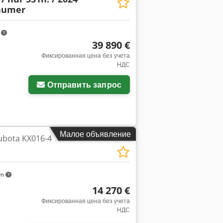
räumer
m
39 890 €
Фиксированная цена без учета
НДС
Отправить запрос
Малое объявление
ubota KX016-4
km
14 270 €
Фиксированная цена без учета
НДС