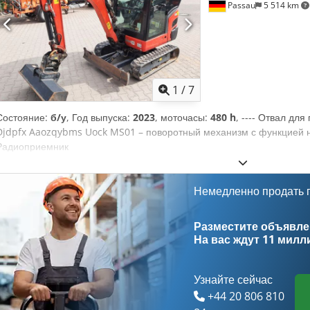
Passau
5 514 km
1
/
7
Состояние:
б/у
, Год выпуска:
2023
, моточасы:
480 h
, ---- Отвал дл
Djdpfx Aaozqybms Uock MS01 – поворотный механизм с функцией н
Радиоприемник
Немедленно продать
Разместите объявлен
На вас ждут
11 милл
Узнайте сейчас
+44 20 806 810