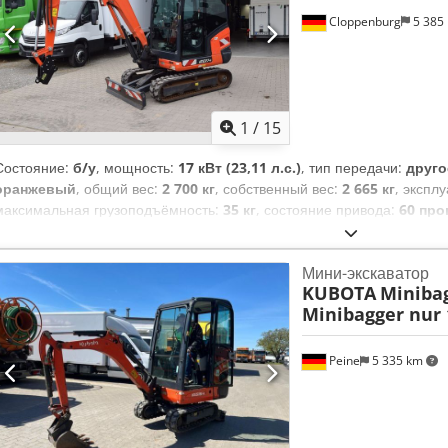
Cloppenburg
5 385
1
/
15
Состояние:
б/у
, мощность:
17 кВт (23,11 л.с.)
, тип передачи:
друго
оранжевый
, общий вес:
2 700 кг
, собственный вес:
2 665 кг
, экспл
максимальная грузоподъёмность:
35 кг
, состояние привода:
60 про
регистрация:
12/2020
, класс выбросов:
Евро 6
, подвеска:
другое
, 
кабина водителя:
другое
, топливо:
дизель
, Оборудование:
дополн
Мини-экскаватор
гусеницы, система иммобилайзера
,
KUBOTA
Minibag
Minibagger nur 
Peine
5 335 km