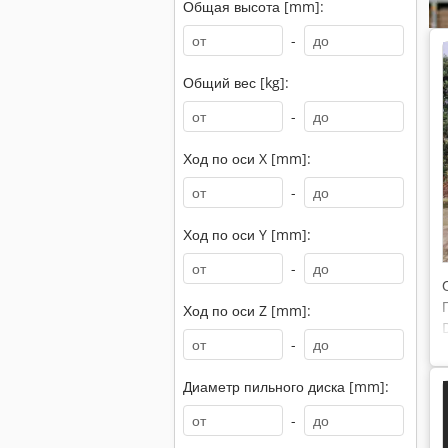
Общая высота [mm]:
-
Общий вес [kg]:
-
Ход по оси X [mm]:
-
Ход по оси Y [mm]:
-
Ход по оси Z [mm]:
-
Диаметр пильного диска [mm]:
-