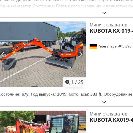
Мини-экскаватор Состояние: Готов к использованию и полностью ф
Хорошее Описание: Мини-экскаватор KUBOTA KX019-4 - - Год выпуска
Собственный вес 1855 кг - - Механическое быстроразъемное соедин
Мини-экскаватор
употреблении траншейных ковша 30 + 60 см - - 1 гидравлический нак
KUBOTA
KX 019-
ГИДРАВЛИЧЕСКИЙ РЕГУЛИРУЕМЫЙ ПРИВОД 100 - 130 см - - - Рабоч
дизельный двигатель Kubota 11,8 кВт (16 л.с.) - - Экскаватор в хоро
техосмотра - - Новый техосмотр сертифицированным судом эксперт
Petershagen
5 390
Быстроразъемное соединение, ковш, 3-й клапан, обогреватель, пол
1
/
25
Состояние:
б/у
, Год выпуска:
2019
, моточасы:
333 h
, Оборудование
Мини-экскаватор
KUBOTA
KX019-