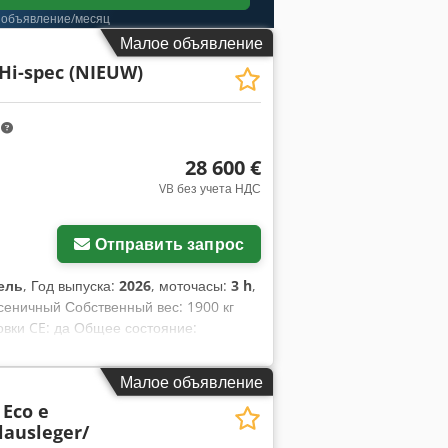
 объявление/месяц
Малое объявление
Hi-spec (NIEUW)
m
28 600 €
VB без учета НДС
Отправить запрос
ель
, Год выпуска:
2026
, моточасы:
3 h
,
усеничный Собственный вес: 1900 кг
вки CE: да Общее состояние:
 состояние
Малое объявление
 Eco e
lausleger/