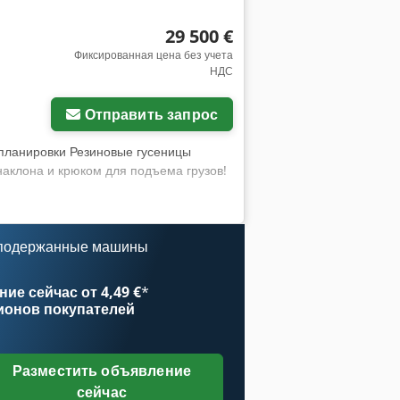
29 500 €
Фиксированная цена без учета
НДС
Отправить запрос
я планировки Резиновые гусеницы
аклона и крюком для подъема грузов!
 подержанные машины
ие сейчас от 4,49 €
*
ионов покупателей
Разместить объявление
сейчас